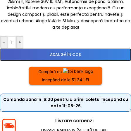
25km/h, Baterie 36V 10.4Ah, Autonomie de pana la 39km,
îmbină stilul modern cu performanța excepțională. Cu un
design compact și pliabil, este perfectă pentru navete și
aventuri urbane. Alege KuKirin S1 Max și descoperă libertatea de
a te deplasa!
-
+
ADAUGĂ ÎN COȘ
Cumpără cu
începând de la 51.34 LEI
Comandă până în 16:00 pentru a primi coletul începând cu
data 11-08-26
Livrare comenzi
LIVRARE RAPIDA IN 24 - 48 DE ORE