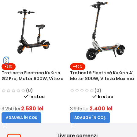
-21%
-40%
Trotineta Electrica KuKirin
Trotinetă Electrică KuKirin A1,
G2 Pro, Motor 600W, Viteza
Motor 800W, Viteza Maxima
Maxima 45km/h, Baterie 48V
45km/h, Baterie 48V 13Ah,
15.6Ah, Autonomie de pana
Autonomie de pana la 45km
(0)
(0)
la 58km
In stoc
In stoc
2.580
lei
2.400
lei
3.250
lei
3.995
lei
ADAUGĂ ÎN COȘ
ADAUGĂ ÎN COȘ
Livrare comenzi