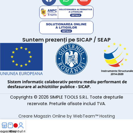
Suntem prezenți pe SICAP / SEAP
Copyrights © 2026 SIMPLE TOOLS S.R.L. Toate drepturile
rezervate. Preturile afisate includ TVA.
Creare Magazin Online by WebTeam™ Hosting
agazin
Coş
Contul meu