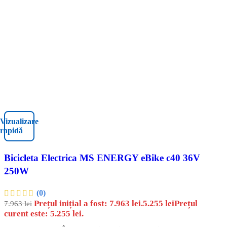
Vizualizare
rapidă
Bicicleta Electrica MS ENERGY eBike c40 36V
250W
(0)
Prețul inițial a fost: 7.963 lei.
5.255
lei
Prețul
7.963
lei
curent este: 5.255 lei.