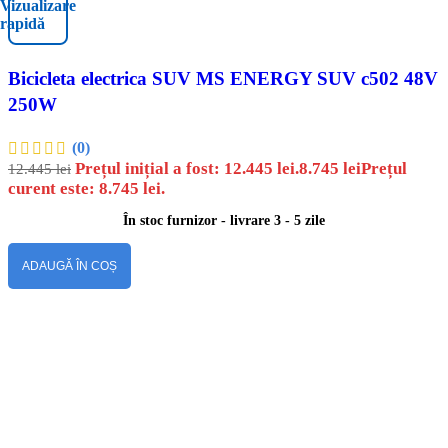
Vizualizare
rapidă
Bicicleta electrica SUV MS ENERGY SUV c502 48V
250W
(0)
Prețul inițial a fost: 12.445 lei.
8.745
lei
Prețul
12.445
lei
curent este: 8.745 lei.
În stoc furnizor - livrare 3 - 5 zile
ADAUGĂ ÎN COȘ