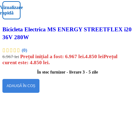
Vizualizare
rapidă
Bicicleta Electrica MS ENERGY STREETFLEX i20
36V 280W
(0)
Prețul inițial a fost: 6.967 lei.
4.850
lei
Prețul
6.967
lei
curent este: 4.850 lei.
În stoc furnizor - livrare 3 - 5 zile
ADAUGĂ ÎN COȘ