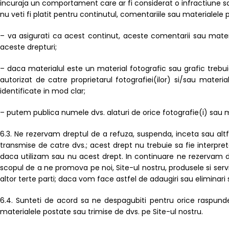
incuraja un comportament care ar fi considerat o infractiune sau i
nu veti fi platit pentru continutul, comentariile sau materialele 
– va asigurati ca acest continut, aceste comentarii sau material
aceste drepturi;
– daca materialul este un material fotografic sau grafic trebuie
autorizat de catre proprietarul fotografiei(ilor) si/sau materi
identificate in mod clar;
– putem publica numele dvs. alaturi de orice fotografie(i) sau 
6.3. Ne rezervam dreptul de a refuza, suspenda, inceta sau altf
transmise de catre dvs.; acest drept nu trebuie sa fie interpre
daca utilizam sau nu acest drept. In continuare ne rezervam drep
scopul de a ne promova pe noi, Site-ul nostru, produsele si serviciil
altor terte parti; daca vom face astfel de adaugiri sau eliminar
6.4. Sunteti de acord sa ne despagubiti pentru orice raspunder
materialele postate sau trimise de dvs. pe Site-ul nostru.