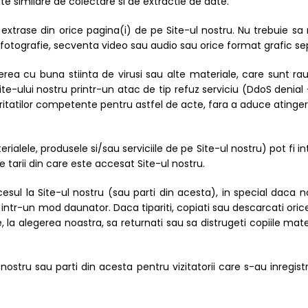
nte similare de colectare si de extractie de date.
extrase din orice pagina(i) de pe Site-ul nostru. Nu trebuie sa mo
e, fotografie, secventa video sau audio sau orice format grafic sep
cerea cu buna stiinta de virusi sau alte materiale, care sunt r
e-ului nostru printr-un atac de tip refuz serviciu (DdoS denial –
toritatilor competente pentru astfel de acte, fara a aduce atinge
rialele, produsele si/sau serviciile de pe Site-ul nostru) pot fi int
e tarii din care este accesat Site-ul nostru.
ul la Site-ul nostru (sau parti din acesta), in special daca no
 intr-un mod daunator. Daca tipariti, copiati sau descarcati orice 
, la alegerea noastra, sa returnati sau sa distrugeti copiile mater
nostru sau parti din acesta pentru vizitatorii care s-au inregistr