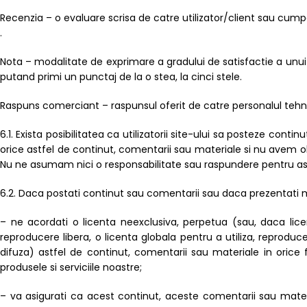
Recenzia – o evaluare scrisa de catre utilizator/client sau cump
.
Nota – modalitate de exprimare a gradului de satisfactie a unui 
putand primi un punctaj de la o stea, la cinci stele.
Raspuns comerciant – raspunsul oferit de catre personalul tehnic
6.1. Exista posibilitatea ca utilizatorii site-ului sa posteze con
orice astfel de continut, comentarii sau materiale si nu avem ob
Nu ne asumam nici o responsabilitate sau raspundere pentru ast
6.2. Daca postati continut sau comentarii sau daca prezentati mat
– ne acordati o licenta neexclusiva, perpetua (sau, daca lice
reproducere libera, o licenta globala pentru a utiliza, reproduce
difuza) astfel de continut, comentarii sau materiale in orice f
produsele si serviciile noastre;
– va asigurati ca acest continut, aceste comentarii sau mate