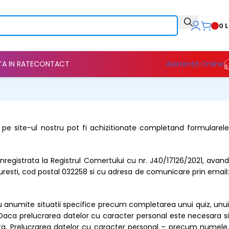
0
L
TA IN RATE
CONTACT
Asistență Online
pe site-ul nostru pot fi achizitionate completand formularele
inregistrata la Registrul Comertului cu nr. J40/17126/2021, avand
curesti, cod postal 032258 si cu adresa de comunicare prin email:
tru anumite situatii specifice precum completarea unui quiz, unui
 Daca prelucrarea datelor cu caracter personal este necesara si
a. Prelucrarea datelor cu caracter personal – precum numele,