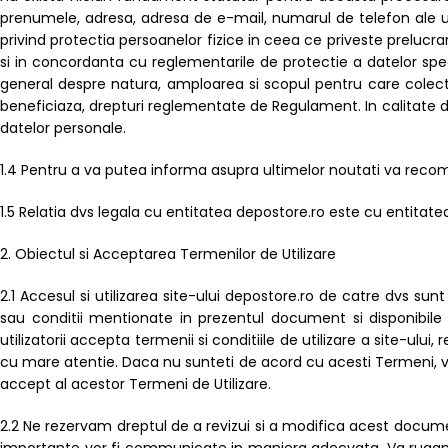
prenumele, adresa, adresa de e-mail, numarul de telefon ale un
privind protectia persoanelor fizice in ceea ce priveste prelucra
si in concordanta cu reglementarile de protectie a datelor speci
general despre natura, amploarea si scopul pentru care colect
beneficiaza, drepturi reglementate de Regulament. In calitate 
datelor personale.
1.4 Pentru a va putea informa asupra ultimelor noutati va reco
1.5 Relatia dvs legala cu entitatea depostore.ro este cu entitate
2. Obiectul si Acceptarea Termenilor de Utilizare
2.1 Accesul si utilizarea site-ului depostore.ro de catre dvs sunt
sau conditii mentionate in prezentul document si disponibile p
utilizatorii accepta termenii si conditiile de utilizare a site-ulu
cu mare atentie. Daca nu sunteti de acord cu acesti Termeni, va r
accept al acestor Termeni de Utilizare.
2.2 Ne rezervam dreptul de a revizui si a modifica acest document