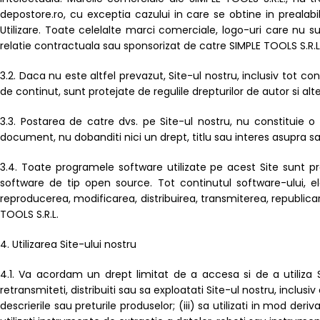
depostore.ro, cu exceptia cazului in care se obtine in prealabil
Utilizare. Toate celelalte marci comerciale, logo-uri care nu s
relatie contractuala sau sponsorizat de catre SIMPLE TOOLS S.R.L
3.2. Daca nu este altfel prevazut, Site-ul nostru, inclusiv tot con
de continut, sunt protejate de regulile drepturilor de autor si al
3.3. Postarea de catre dvs. pe Site-ul nostru, nu constituie 
document, nu dobanditi nici un drept, titlu sau interes asupra sa
3.4. Toate programele software utilizate pe acest Site sunt pr
software de tip open source. Tot continutul software-ului, elab
reproducerea, modificarea, distribuirea, transmiterea, republica
TOOLS S.R.L.
4. Utilizarea Site-ului nostru
4.1. Va acordam un drept limitat de a accesa si de a utiliza Si
retransmiteti, distribuiti sau sa exploatati Site-ul nostru, inclusiv
descrierile sau preturile produselor; (iii) sa utilizati in mod der