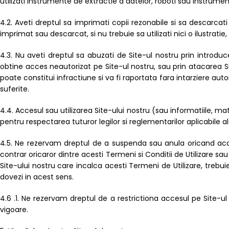
utilizati instrumente de extractie a datelor, roboti sau instrume
4.2. Aveti dreptul sa imprimati copii rezonabile si sa descarcati 
imprimat sau descarcat, si nu trebuie sa utilizati nici o ilustrati
4.3. Nu aveti dreptul sa abuzati de Site-ul nostru prin introdu
obtine acces neautorizat pe Site-ul nostru, sau prin atacarea Sit
poate constitui infractiune si va fi raportata fara intarziere au
suferite.
4.4. Accesul sau utilizarea Site-ului nostru (sau informatiile, mate
pentru respectarea tuturor legilor si reglementarilor aplicabile al
4.5. Ne rezervam dreptul de a suspenda sau anula oricand acces
contrar oricaror dintre acesti Termeni si Conditii de Utilizare sau
Site-ului nostru care incalca acesti Termeni de Utilizare, trebuie
dovezi in acest sens.
4.6 .1. Ne rezervam dreptul de a restrictiona accesul pe Site-ul 
vigoare.