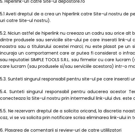
5. Hiperlink-uri catre Site-ul depostore.ro
5.1 Aveti dreptul de a crea un hiperlink catre Site-ul nostru de p
uri catre Site-ul nostru).
5.2. Niciun astfel de hiperlink nu creeaza un cadru sau orice alt 
dintre produsele sau serviciile site-ului pe care inserati link-ul
noastra sau a titularului acestei marci; nu este plasat pe un 
incuraja un comportament care ar putea fi considerat o infracti
sau reputatiei SIMPLE TOOLS S.R.L. sau firmelor cu care lucram (s
care lucram (sau produsele si/sau serviciile acestora) intr-o man
5.3. Sunteti singurul responsabil pentru site-ul pe care inserati u
5.4. Sunteti singurul responsabil pentru aducerea acestor Ter
conecteaza la Site-ul nostru prin intermediul link-ului dvs. este 
5.5. Ne rezervam dreptul de a solicita oricand, la discretia noast
caz, vi se va solicita prin notificare scrisa eliminarea link-ului in 
6. Plasarea de comentarii si review-uri de catre utililizatori