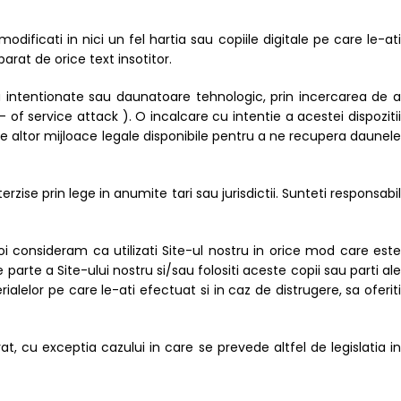
dificati in nici un fel hartia sau copiile digitale pe care le-ati
arat de orice text insotitor.
au intentionate sau daunatoare tehnologic, prin incercarea de a
 of service attack ). O incalcare cu intentie a acestei dispozitii
re altor mijloace legale disponibile pentru a ne recupera daunele
erzise prin lege in anumite tari sau jurisdictii. Sunteti responsabil
i consideram ca utilizati Site-ul nostru in orice mod care este
parte a Site-ului nostru si/sau folositi aceste copii sau parti ale
ialelor pe care le-ati efectuat si in caz de distrugere, sa oferiti
at, cu exceptia cazului in care se prevede altfel de legislatia in