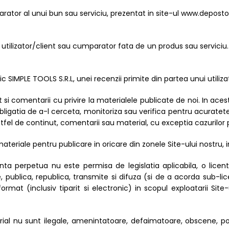
arator al unui bun sau serviciu, prezentat in site-ul www.deposto
utilizator/client sau cumparator fata de un produs sau serviciu.
 SIMPLE TOOLS S.R.L, unei recenzii primite din partea unui utiliz
tinut si comentarii cu privire la materialele publicate de noi. In
ligatia de a-l cerceta, monitoriza sau verifica pentru acuratete
fel de continut, comentarii sau material, cu exceptia cazurilor
eriale pentru publicare in oricare din zonele Site-ului nostru, in
nta perpetua nu este permisa de legislatia aplicabila, o lice
, publica, republica, transmite si difuza (si de a acorda sub-lic
ormat (inclusiv tiparit si electronic) in scopul exploatarii Si
rial nu sunt ilegale, amenintatoare, defaimatoare, obscene, p