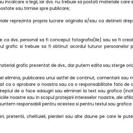
ncalcare a legii, iar dvs. nu trebuie sa postati materiale care sun
postate sau trimise spre publicare;
e reprezinta propria lucrare originala si/sau ca detineti dreptu
 ca dvs. personal sa fi conceput fotografia(ile) sau sa fi creat
alul grafic si trebuie sa fi obtinut acordul tuturor persoanelo
material grafic prezentat de dvs., dar putem edita sau sterge or
el elimina, publicarea unui astfel de continut, comentarii sau 
tat ca o aprobare a noastra sau ca o responsabilitate fata de a
tul de a face adaugiri sau eliminari la text sau grafica (inclus
e noastre sau in scopul protejarii intereselor noastre, ale afiliatil
i suntem responsabili pentru acestea si pentru textul sau grafic
i, pretentii, cheltuieli, pierderi sau alte daune pe care le p