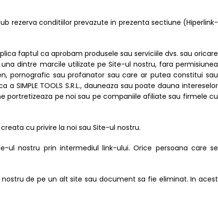
sub rezerva conditiilor prevazute in prezenta sectiune (Hiperlink-
mplica faptul ca aprobam produsele sau serviciile dvs. sau oricare
ci una dintre marcile utilizate pe Site-ul nostru, fara permisiunea
cen, pornografic sau profanator sau care ar putea constitui sau
ica a SIMPLE TOOLS S.R.L., dauneaza sau poate dauna intereselor
ne portretizeaza pe noi sau pe companiile afiliate sau firmele cu
creata cu privire la noi sau Site-ul nostru.
e-ul nostru prin intermediul link-ului. Orice persoana care se
ul nostru de pe un alt site sau document sa fie eliminat. In acest