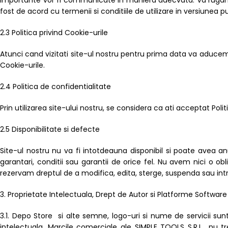
importante vor fi communicate in maniera adecvata. Va rugam sa r
fost de acord cu termenii si conditiile de utilizare in versiunea p
2.3 Politica privind Cookie-urile
Atunci cand vizitati site-ul nostru pentru prima data va aducem l
Cookie-urile.
2.4 Politica de confidentialitate
Prin utilizarea site-ului nostru, se considera ca ati acceptat Poli
2.5 Disponibilitate si defecte
Site-ul nostru nu va fi intotdeauna disponibil si poate avea an
garantari, conditii sau garantii de orice fel. Nu avem nici o obl
rezervam dreptul de a modifica, edita, sterge, suspenda sau intre
3. Proprietate Intelectuala, Drept de Autor si Platforme Software
3.1. Depo Store si alte semne, logo-uri si nume de servicii sunt
intelectuala. Marcile comerciale ale SIMPLE TOOLS S.R.L., nu tr