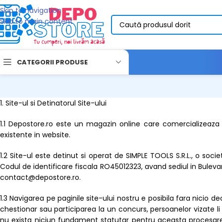
Skip to navigation
Skip to main content
CATEGORII PRODUSE
1. Site-ul si Detinatorul Site-ului
1.1 Depostore.ro este un magazin online care comercializeaza 
existente in website.
1.2 Site-ul este detinut si operat de SIMPLE TOOLS S.R.L., o soci
Codul de identificare fiscala RO45012323, avand sediul in Buleva
contact@depostore.ro.
1.3 Navigarea pe paginile site-ului nostru e posibila fara nicio
chestionar sau participarea la un concurs, persoanelor vizate l
nu exista niciun fundament statutar pentru aceasta procesar