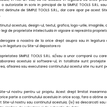
 o autorizatie in scris in principal de la SIMPLE TOOLS S.R.L. s
unt detinute de SIMPLE TOOLS S.R.L., dar care apar pe acest Site
.
tinutul acestuia, design-ul, textul, grafica, logo-urile, imaginile,
te legi de proprietate intelectuala in vigoare si reprezinta propri
o derogare a noastra de la orice drept asupra sau in legatura 
u in legatura cu Site-ul depostore.ro
oprietatea SIMPLE TOOLS S.R.L. si/sau a unor companii cu care 
orarea acestuia si software-ul, in totalitate sunt protejate de
rea, afisarea sau executarea continutului acestui site nu sunt p
te-ul nostru pentru uz propriu. Acest drept limitat inseamna ca
 orice parte a continutului acestuia in orice scop, fara a obtine aco
ivat Site-ul nostru sau continutul acestuia; (iv) sa descarcati sau 