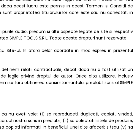
au daca acest lucru este permis in acesti Termeni si Conditii de
 sunt proprietatea titularului lor care este sau nu conectat, in
 clipurile audio, precum si alte aspecte legate de site si respectiv
etatea SIMPLE TOOLS S.R.L. Toate aceste drepturi sunt rezervate.
cu Site-ul. In afara celor acordate in mod expres in prezentul
detinem relatii contractuale, decat daca nu a fost utilizat un
 legile privind dreptul de autor. Orice alta utilizare, inclusiv
ermise fara obtinerea consimtamantului prealabil scris al SIMPLE
 nu aveti voie: (i) sa reproduceti, duplicati, copiati, vindeti,
rdul nostru scris in prealabil; (ii) sa colectati listele de produse,
sa copiati informatii in beneficiul unei alte afaceri; si/sau (v) sa