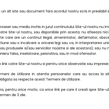
e un alt site sau document fara acordul nostru scris in prealabil 
browser sau mediu inchis in jurul continutului Site-ul nostru nu i
 catre Site-ul nostru, sau disponibile prin acesta; nu afiseaza ni
site care are un continut ilegal, amenintator, defaimator, obs
une sau o incalcare a oricarei legi sau ca, in interpretarea un
au produsele si/sau serviciilor noastre si ale acestora); sau nu 
iera falsa, inselatoare, peiorativa, sau in mod ofensator.
n link catre Site-ul nostru si pentru orice observatie sau impresie 
meni de Utilizare in atentia persoanelor care au acces la sit
obligata sa respecte acesti Termeni de Utilizare.
ra, pentru orice motiv, ca orice link pe care il creati spre Site-
termen de 3 zile.