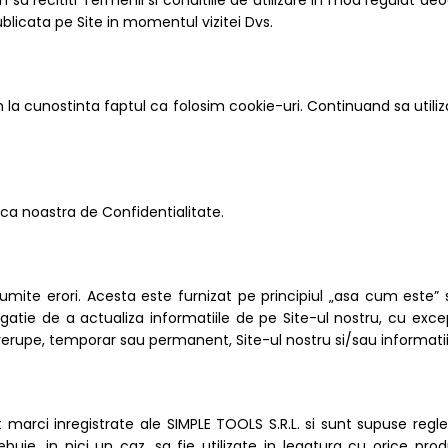
ecititi Termenii si conditiile de utilizare in mod regulat deoar
ublicata pe Site in momentul vizitei Dvs.
a cunostinta faptul ca folosim cookie-uri. Continuand sa utilizat
tica noastra de Confidentialitate.
umite erori. Acesta este furnizat pe principiul „asa cum este” 
igatie de a actualiza informatiile de pe Site-ul nostru, cu excep
rupe, temporar sau permanent, Site-ul nostru si/sau informatiile,
 marci inregistrate ale SIMPLE TOOLS S.R.L. si sunt supuse regle
ebuie, in nici un caz, sa fie utilizate in legatura cu orice pr