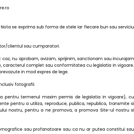
re.ro
 Nota se exprima sub forma de stele iar fiecare bun sau serviciu
ator/clientul sau cumparatori.
 acest caz, nu aprobam, avizam, sprijinim, sanctionam sau incurajam
, caracterul complet sau conformitatea cu legislatia in vigoare.
 prevazute in mod expres de lege.
clusiv fotografii:
nta pentru termenul maxim permis de legislatia in vigoare), cu
ente pentru a utiliza, reproduce, publica, republica, transmite si
te-ului nostru, pentru a ne promova, a promova Site-ul nostru si
ornografice sau profanatoare sau ca nu ar putea constitui sau