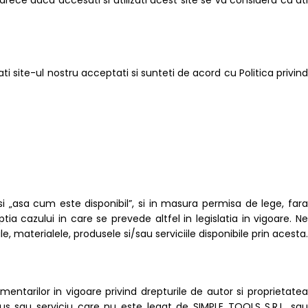
ece daca accesati si utilizati acest site se va considera ca ati
i site-ul nostru acceptati si sunteti de acord cu Politica privind
si „asa cum este disponibil”, si in masura permisa de lege, fara
tia cazului in care se prevede altfel in legislatia in vigoare. Ne
 materialele, produsele si/sau serviciile disponibile prin acesta.
mentarilor in vigoare privind drepturile de autor si proprietatea
odus sau serviciu care nu este legat de SIMPLE TOOLS S.R.L. sau