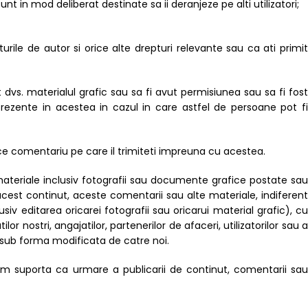
t in mod deliberat destinate sa ii deranjeze pe alti utilizatori;
rile de autor si orice alte drepturi relevante sau ca ati primit
 dvs. materialul grafic sau sa fi avut permisiunea sau sa fi fost
r prezente in acestea in cazul in care astfel de persoane pot fi
ice comentariu pe care il trimiteti impreuna cu acestea.
materiale inclusiv fotografii sau documente grafice postate sau
cest continut, aceste comentarii sau alte materiale, indiferent
iv editarea oricarei fotografii sau oricarui material grafic), cu
or nostri, angajatilor, partenerilor de afaceri, utilizatorilor sau a
a sub forma modificata de catre noi.
utem suporta ca urmare a publicarii de continut, comentarii sau