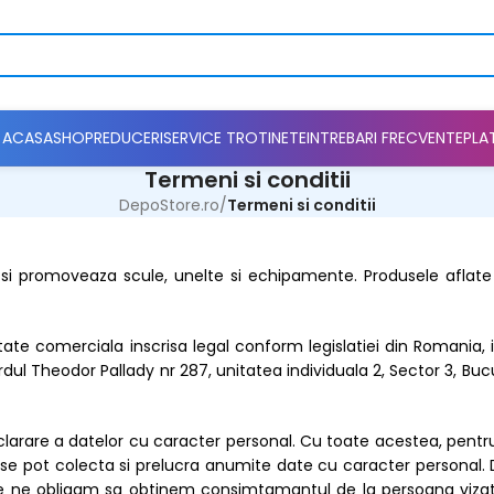
ACASA
SHOP
REDUCERI
SERVICE TROTINETE
INTREBARI FRECVENTE
PLA
Termeni si conditii
DepoStore.ro
/
Termeni si conditii
si promoveaza scule, unelte si echipamente. Produsele aflate 
etate comerciala inscrisa legal conform legislatiei din Romania, 
rdul Theodor Pallady nr 287, unitatea individuala 2, Sector 3, Bu
 declarare a datelor cu caracter personal. Cu toate acestea, pen
i se pot colecta si prelucra anumite date cu caracter personal.
e ne obligam sa obtinem consimtamantul de la persoana vizat