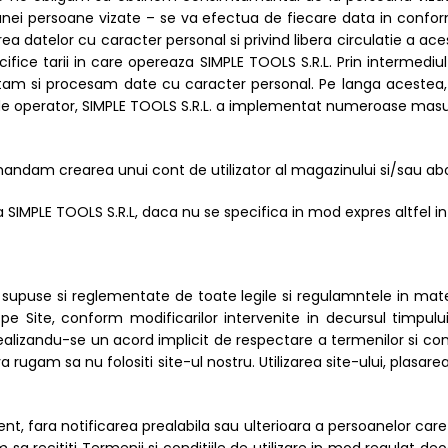
ei persoane vizate – se va efectua de fiecare data in conformi
rea datelor cu caracter personal si privind libera circulatie a a
fice tarii in care opereaza SIMPLE TOOLS S.R.L. Prin intermediul
am si procesam date cu caracter personal. Pe langa acestea, p
de operator, SIMPLE TOOLS S.R.L. a implementat numeroase masur
mandam crearea unui cont de utilizator al magazinului si/sau ab
a SIMPLE TOOLS S.R.L, daca nu se specifica in mod expres altfel in
 supuse si reglementate de toate legile si regulamntele in materie 
e Site, conform modificarilor intervenite in decursul timpului.
i, realizandu-se un acord implicit de respectare a termenilor si co
ugam sa nu folositi site-ul nostru. Utilizarea site-ului, plasare
, fara notificarea prealabila sau ulterioara a persoanelor care u