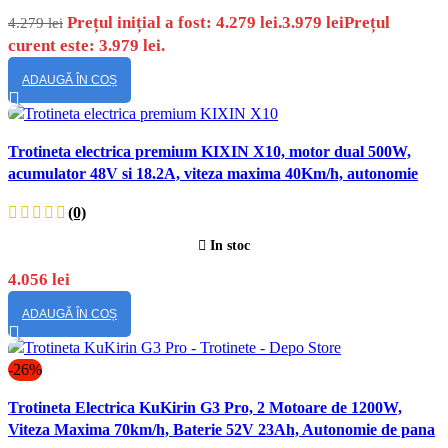
Prețul inițial a fost: 4.279 lei.
3.979
lei
Prețul
4.279
lei
curent este: 3.979 lei.
ADAUGĂ ÎN COȘ
Vizualizare
Trotineta electrica premium KIXIN X10, motor dual 500W,
rapidă
acumulator 48V si 18.2A, viteza maxima 40Km/h, autonomie
100 km, sarcina maxima 120 Kg
(0)
In stoc
4.056
lei
ADAUGĂ ÎN COȘ
-26%
Vizualizare
Trotineta Electrica KuKirin G3 Pro, 2 Motoare de 1200W,
rapidă
Viteza Maxima 70km/h, Baterie 52V 23Ah, Autonomie de pana