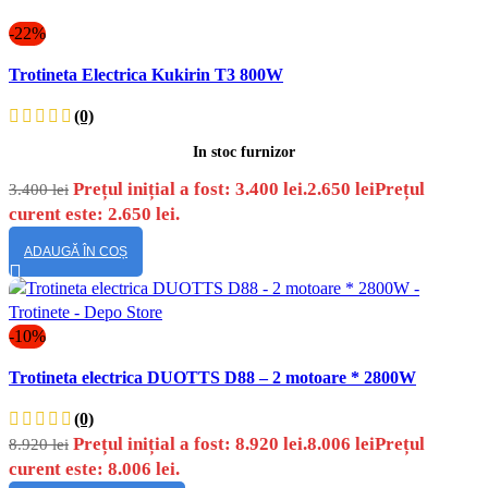
-22%
Vizualizare
Trotineta Electrica Kukirin T3 800W
rapidă
(0)
In stoc furnizor
Prețul inițial a fost: 3.400 lei.
2.650
lei
Prețul
3.400
lei
curent este: 2.650 lei.
ADAUGĂ ÎN COȘ
-10%
Vizualizare
Trotineta electrica DUOTTS D88 – 2 motoare * 2800W
rapidă
(0)
Prețul inițial a fost: 8.920 lei.
8.006
lei
Prețul
8.920
lei
curent este: 8.006 lei.