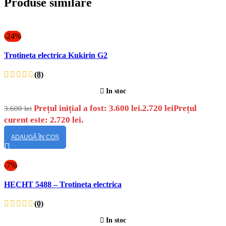
Produse similare
-24%
Vizualizare
Trotineta electrica Kukirin G2
rapidă
(8)
In stoc
Prețul inițial a fost: 3.600 lei.
2.720
lei
Prețul
3.600
lei
curent este: 2.720 lei.
ADAUGĂ ÎN COȘ
-7%
Vizualizare
HECHT 5488 – Trotineta electrica
rapidă
(0)
In stoc