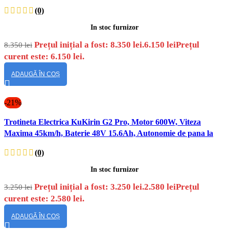
la 80km
(0)
In stoc furnizor
Prețul inițial a fost: 8.350 lei.
6.150
lei
Prețul
8.350
lei
curent este: 6.150 lei.
ADAUGĂ ÎN COȘ
-21%
Vizualizare
Trotineta Electrica KuKirin G2 Pro, Motor 600W, Viteza
rapidă
Maxima 45km/h, Baterie 48V 15.6Ah, Autonomie de pana la
58km
(0)
In stoc furnizor
Prețul inițial a fost: 3.250 lei.
2.580
lei
Prețul
3.250
lei
curent este: 2.580 lei.
ADAUGĂ ÎN COȘ