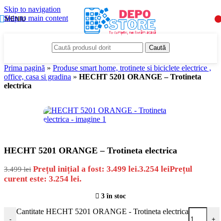
Skip to navigation
-7%
Skip to main content
MENIU
Caută
Prima pagină
»
Produse smart home, trotinete si biciclete electrice ,
office, casa si gradina
»
HECHT 5201 ORANGE – Trotineta
electrica
HECHT 5201 ORANGE – Trotineta electrica
Prețul inițial a fost: 3.499 lei.
3.254
lei
Prețul
3.499
lei
curent este: 3.254 lei.
3 în stoc
Cantitate HECHT 5201 ORANGE - Trotineta electrica
-
+