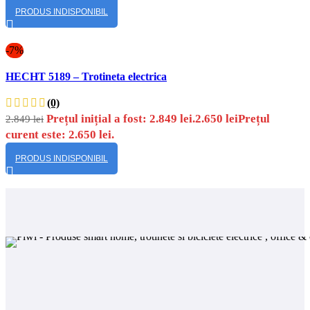
PRODUS INDISPONIBIL
-7%
Vizualizare
HECHT 5189 – Trotineta electrica
rapidă
(0)
Prețul inițial a fost: 2.849 lei.
2.650
lei
Prețul
2.849
lei
curent este: 2.650 lei.
PRODUS INDISPONIBIL