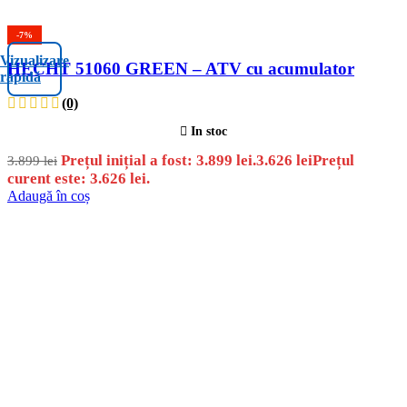
-7%
Vizualizare
HECHT 51060 GREEN – ATV cu acumulator
rapidă
(0)
In stoc
Prețul inițial a fost: 3.899 lei.
3.626
lei
Prețul
3.899
lei
curent este: 3.626 lei.
Adaugă în coș