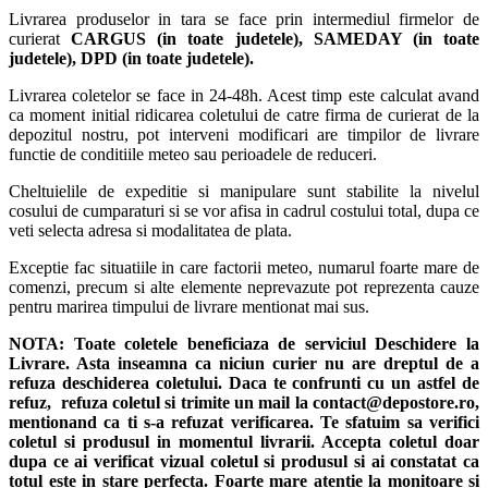
Livrarea produselor in tara se face prin intermediul firmelor de
curierat
CARGUS
(in toate judetele),
SAMEDAY (in toate
judetele), DPD (in toate judetele)
.
Livrarea coletelor se face in 24-48h. Acest timp este calculat avand
ca moment initial ridicarea coletului de catre firma de curierat de la
depozitul nostru, pot interveni modificari are timpilor de livrare
functie de conditiile meteo sau perioadele de reduceri.
Cheltuielile de expeditie si manipulare sunt stabilite la nivelul
cosului de cumparaturi si se vor afisa in cadrul costului total, dupa ce
veti selecta adresa si modalitatea de plata.
Exceptie fac situatiile in care factorii meteo, numarul foarte mare de
comenzi, precum si alte elemente neprevazute pot reprezenta cauze
pentru marirea timpului de livrare mentionat mai sus.
NOTA:
Toate coletele beneficiaza de serviciul Deschidere la
Livrare. Asta inseamna ca niciun curier nu are dreptul de a
refuza deschiderea coletului. Daca te confrunti cu un astfel de
refuz, refuza coletul si trimite un mail la contact@depostore.ro,
mentionand ca ti s-a refuzat verificarea.
Te sfatuim sa verifici
coletul si produsul in momentul livrarii. Accepta coletul doar
dupa ce ai verificat vizual coletul si produsul si ai constatat ca
totul este in stare perfecta. Foarte mare atentie la monitoare si