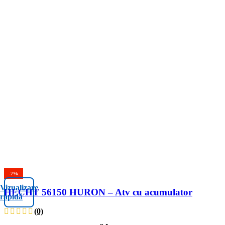
-7%
Vizualizare
HECHT 56150 HURON – Atv cu acumulator
rapidă
(0)