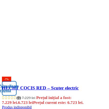
-7%
Vizualizare
HECHT COCIS RED – Scuter electric
rapidă
Prețul inițial a fost:
(0)
7.229
lei
7.229 lei.
6.723
lei
Prețul curent este: 6.723 lei.
Produs indisponibil