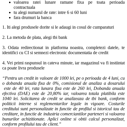
valoarea ratei lunare ramane fixa pe toata perioada
contractuala
tu alegi numarul de rate: intre 6 si 60 luni
fara drumuri la banca
1. Iti alegi produsele dorite si le adaugi in cosul de cumparaturi
2. La metoda de plata, alegi tbi bank
3. Odata redirectionat in platforma noastra, completezi datele, te
identifici cu CI si semnezi electronic documentatia de credit
4. Vei primi raspunsul in cateva minute, iar magazinul va fi instiintat
ca poate livra produsele
“Pentru un credit in valoare de 1000 lei, pe o perioada de 4 luni, cu
o dobanda anuala fixa de 0%, comisionul de analiza a dosarului
este de 40 lei, rata lunara fixa este de 260 lei, Dobanda anuala
efectiva (DAE) este de 20,80% iar, valoarea totala platibila este
1040 lei. Solicitarea de credit se analizeaza de tbi bank, conform
politicii interne si reglementarilor legale in vigoare. Costurile
creditului sunt personalizate in functie de profilul si istoricul tau de
creditare, in functie de industria comerciantilor parteneri si valoarea
bunurilor achizitionate. Aplici online si obtii calcul personalizat,
conform profilului tau de client.”