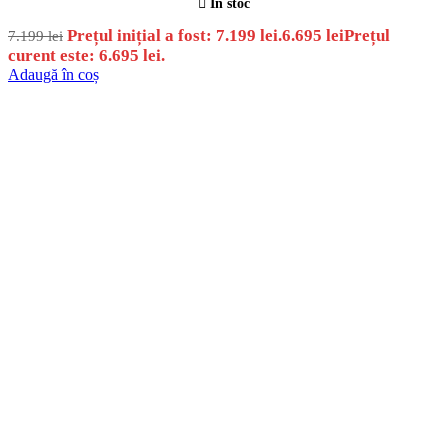
In stoc
Prețul inițial a fost: 7.199 lei.
6.695
lei
Prețul
7.199
lei
curent este: 6.695 lei.
Adaugă în coș