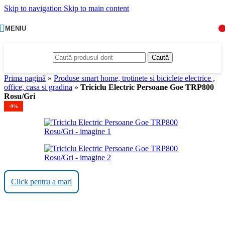
Skip to navigation
Skip to main content
MENIU
Caută
Prima pagină
»
Produse smart home, trotinete si biciclete electrice ,
office, casa si gradina
»
Triciclu Electric Persoane Goe TRP800
Rosu/Gri
-9%
Click pentru a mari