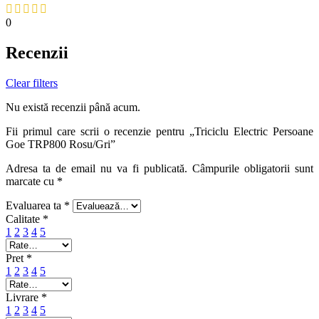
0
Recenzii
Clear filters
Nu există recenzii până acum.
Fii primul care scrii o recenzie pentru „Triciclu Electric Persoane
Goe TRP800 Rosu/Gri”
Adresa ta de email nu va fi publicată.
Câmpurile obligatorii sunt
marcate cu
*
Evaluarea ta
*
Calitate
*
1
2
3
4
5
Pret
*
1
2
3
4
5
Livrare
*
1
2
3
4
5