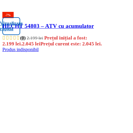
-7%
Vizualizare
HECHT 54803 – ATV cu acumulator
rapidă
Prețul inițial a fost:
(0)
2.199
lei
2.199 lei.
2.045
lei
Prețul curent este: 2.045 lei.
Produs indisponibil