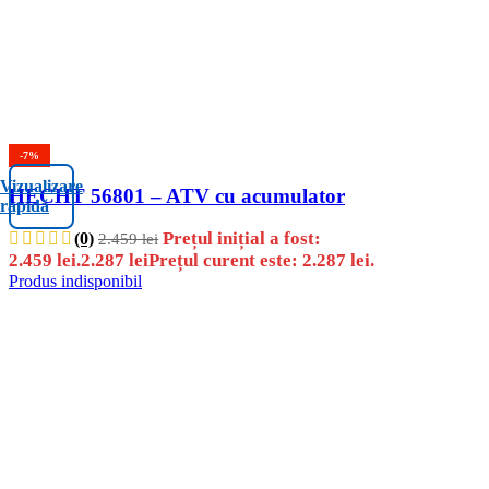
-7%
Vizualizare
HECHT 56801 – ATV cu acumulator
rapidă
Prețul inițial a fost:
(0)
2.459
lei
2.459 lei.
2.287
lei
Prețul curent este: 2.287 lei.
Produs indisponibil