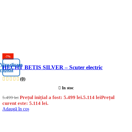
-7%
Vizualizare
HECHT BETIS SILVER – Scuter electric
rapidă
(0)
In stoc
Prețul inițial a fost: 5.499 lei.
5.114
lei
Prețul
5.499
lei
curent este: 5.114 lei.
Adaugă în coș