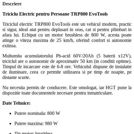
Descriere
Triciclu Electric pentru Persoane TRP800 EvoTools
Triciclul electric TRP800 EvoTools este un vehicul modern, practic
si sigur, ideal atat pentru deplasari in oras, cat si pentru plimbari in
afara lui. Echipat cu un motor brushless de 800 W, acesta poate
atinge o viteza maxima de 25 km/h, oferind confort si autonomie
extinsa.
Multumita acumulatorului Pb-acid 60V/20Ah (5 baterii x12V),
triciclul are o autonomie de aproximativ 50 km (in conditii optime).
Timpul de incarcare este de 6-8 ore. Vehiculul dispune de instalatie
de iluminare, ceea ce permite utilizarea si pe timp de noapte, pe
distante scurte.
Nu necesita permis de conducere. Este omologat, iar HGT pune la
dispozitie toate documentele necesare pentru inmatriculare.
Date Tehnice:
Putere nominala: 800 W
Putere maxima: 980 W
Tip motor: brushless