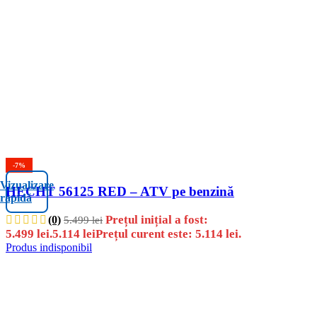
-7%
Vizualizare
HECHT 56125 RED – ATV pe benzină
rapidă
Prețul inițial a fost:
(0)
5.499
lei
5.499 lei.
5.114
lei
Prețul curent este: 5.114 lei.
Produs indisponibil