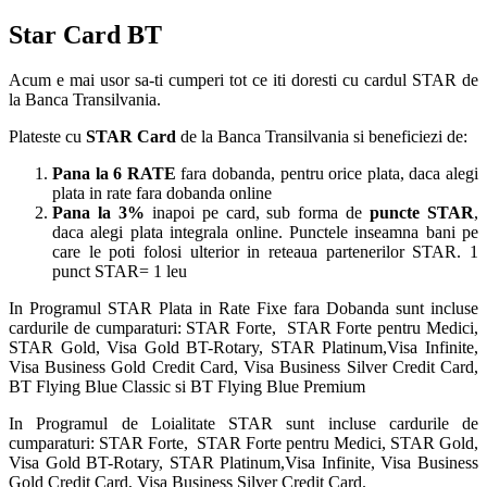
Star Card BT
Acum e mai usor sa-ti cumperi tot ce iti doresti cu cardul STAR de
la Banca Transilvania.
Plateste cu
STAR Card
de la Banca Transilvania si beneficiezi de:
Pana la 6 RATE
fara dobanda, pentru orice plata, daca alegi
plata in rate fara dobanda online
Pana la 3%
inapoi pe card, sub forma de
puncte STAR
,
daca alegi plata integrala online. Punctele inseamna bani pe
care le poti folosi ulterior in reteaua partenerilor STAR. 1
punct STAR= 1 leu
In Programul STAR Plata in Rate Fixe fara Dobanda sunt incluse
cardurile de cumparaturi: STAR Forte, STAR Forte pentru Medici,
STAR Gold, Visa Gold BT-Rotary, STAR Platinum,Visa Infinite,
Visa Business Gold Credit Card, Visa Business Silver Credit Card,
BT Flying Blue Classic si BT Flying Blue Premium
In Programul de Loialitate STAR sunt incluse cardurile de
cumparaturi: STAR Forte, STAR Forte pentru Medici, STAR Gold,
Visa Gold BT-Rotary, STAR Platinum,Visa Infinite, Visa Business
Gold Credit Card, Visa Business Silver Credit Card.