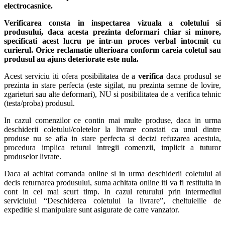
electrocasnice.
Verificarea consta in inspectarea vizuala a coletului si
produsului, daca acesta prezinta deformari chiar si minore,
specificati acest lucru pe intr-un proces verbal intocmit cu
curierul.
Orice reclamatie ulterioara conform careia coletul sau
produsul au ajuns deteriorate este nula.
Acest serviciu iti ofera posibilitatea de a
verifica
daca produsul se
prezinta in stare perfecta (este sigilat, nu prezinta semne de lovire,
zgarieturi sau alte deformari), NU si posibilitatea de a verifica tehnic
(testa/proba) produsul.
In cazul comenzilor ce contin mai multe produse, daca in urma
deschiderii coletului/coletelor la livrare constati ca unul dintre
produse nu se afla in stare perfecta si decizi refuzarea acestuia,
procedura implica returul intregii comenzii, implicit a tuturor
produselor livrate.
Daca ai achitat comanda online si in urma deschiderii coletului ai
decis returnarea produsului, suma achitata online iti va fi restituita in
cont in cel mai scurt timp. In cazul returului prin intermediul
serviciului “Deschiderea coletului la livrare”, cheltuielile de
expeditie si manipulare sunt asigurate de catre vanzator.