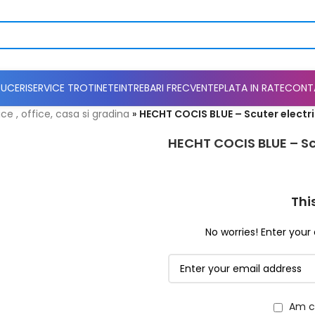
UCERI
SERVICE TROTINETE
INTREBARI FRECVENTE
PLATA IN RATE
CONT
ce , office, casa si gradina
»
HECHT COCIS BLUE – Scuter electr
HECHT COCIS BLUE – Scu
Thi
No worries! Enter your 
Am ci