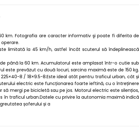
)
 km. Fotografia are caracter informativ şi poate fi diferita de
 operare.
te limitată la 45 km/h, astfel încât scuterul să îndeplinească
 de până la 60 km. Acumulatorul este amplasat într-o cutie sub
erul este prevăzut cu două locuri, sarcina maximă este de 150 kg.
25×40-8 / 18×9.5-8.Este ideal atât pentru traficul urban, cât și
erului electric este funcționarea foarte ieftină, cu o întreținere
ă mergi pe bicicletă sau pe jos. Motorul electric este silențios,
ales în traficul urban.Datele cu privire la autonomia maximă indică
greutatea șoferului și a