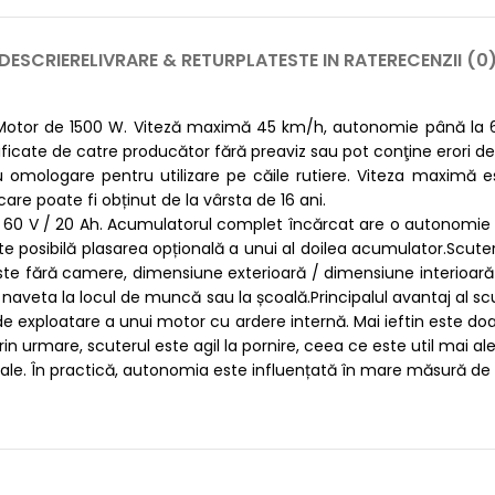
DESCRIERE
LIVRARE & RETUR
PLATESTE IN RATE
RECENZII (0
. Motor de 1500 W. Viteză maximă 45 km/h, autonomie până la 60
ificate de catre producător fără preaviz sau pot conţine erori de
 omologare pentru utilizare pe căile rutiere. Viteza maximă es
re poate fi obținut de la vârsta de 16 ani.
de 60 V / 20 Ah. Acumulatorul complet încărcat are o autonomie
este posibilă plasarea opțională a unui al doilea acumulator.Scut
ste fără camere, dimensiune exterioară / dimensiune interioară 2
aveta la locul de muncă sau la școală.Principalul avantaj al scut
exploatare a unui motor cu ardere internă. Mai ieftin este doar s
Prin urmare, scuterul este agil la pornire, ceea ce este util mai 
deale. În practică, autonomia este influențată în mare măsură de 