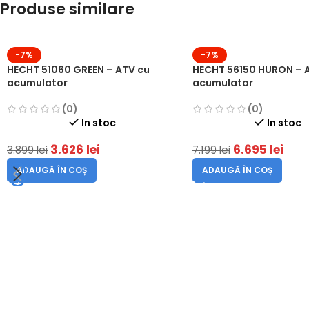
Produse similare
-7%
-7%
HECHT 51060 GREEN – ATV cu
HECHT 56150 HURON – A
acumulator
acumulator
(0)
(0)
In stoc
In stoc
3.626
lei
6.695
lei
3.899
lei
7.199
lei
ADAUGĂ ÎN COȘ
ADAUGĂ ÎN COȘ