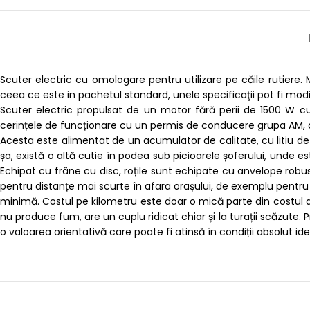
Scuter electric cu omologare pentru utilizare pe căile rutiere
ceea ce este in pachetul standard, unele specificaţii pot fi mod
Scuter electric propulsat de un motor fără perii de 1500 W cu
cerințele de funcționare cu un permis de conducere grupa AM, ca
Acesta este alimentat de un acumulator de calitate, cu litiu 
șa, există o altă cutie în podea sub picioarele șoferului, unde 
Echipat cu frâne cu disc, roțile sunt echipate cu anvelope robu
pentru distanțe mai scurte în afara orașului, de exemplu pentru n
minimă. Costul pe kilometru este doar o mică parte din costul de 
nu produce fum, are un cuplu ridicat chiar și la turații scăzute. 
o valoarea orientativă care poate fi atinsă în condiții absolut i