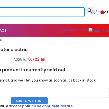
0
L
Asistență Online
ACT
ic
ter electric
6.723
lei
7.229
lei
s product is currently sold out.
email, and we'll let you know as soon as it's back in stock.
ADD TO WAITLIST
tit și accept
politică de confidențialitate