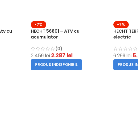
-7%
-7%
tv cu
HECHT 56801 – ATV cu
HECHT TERR
acumulator
electric
(0)
2.287
lei
5
2.459
lei
6.299
lei
PRODUS INDISPONIBIL
PRODUS IN