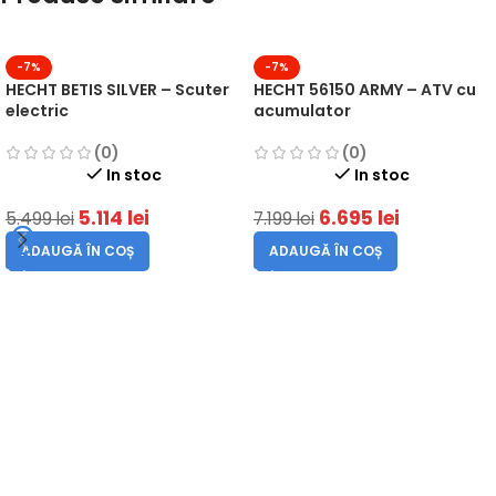
-7%
-7%
HECHT BETIS SILVER – Scuter
HECHT 56150 ARMY – ATV cu
electric
acumulator
(0)
(0)
In stoc
In stoc
5.114
lei
6.695
lei
5.499
lei
7.199
lei
ADAUGĂ ÎN COȘ
ADAUGĂ ÎN COȘ