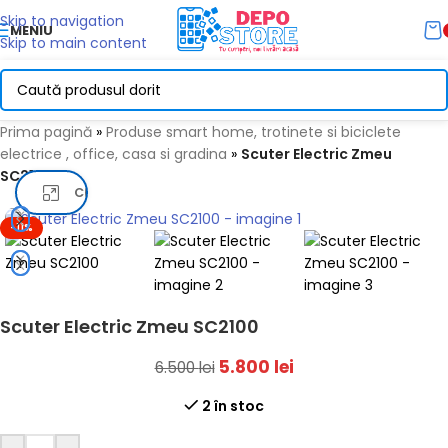
Skip to navigation
MENIU
Skip to main content
Prima pagină
»
Produse smart home, trotinete si biciclete
electrice , office, casa si gradina
»
Scuter Electric Zmeu
SC2100
Click pentru a mari
-11%
Scuter Electric Zmeu SC2100
5.800
lei
6.500
lei
2 în stoc