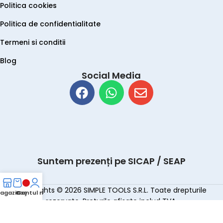
Politica cookies
Politica de confidentialitate
Termeni si conditii
Blog
Social Media
Suntem prezenți pe SICAP / SEAP
Copyrights © 2026 SIMPLE TOOLS S.R.L. Toate drepturile
agazin
Coş
Contul meu
rezervate. Preturile afisate includ TVA.
Creare Magazin Online by WebTeam™ Hosting