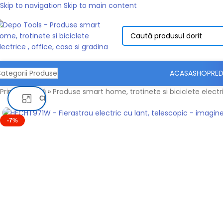
Skip to navigation
Skip to main content
ACASA
SHOP
RED
ategorii Produse
Prima pagină
»
Produse smart home, trotinete si biciclete electri
Click pentru a mari
-7%