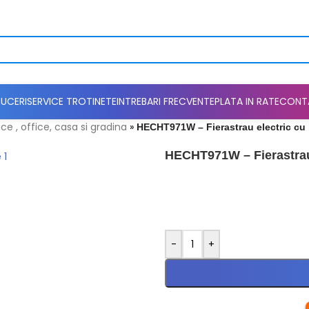
UCERI
SERVICE TROTINETE
INTREBARI FRECVENTE
PLATA IN RATE
CONT
ce , office, casa si gradina
»
HECHT971W – Fierastrau electric cu l
HECHT971W – Fierastrau 
-
+