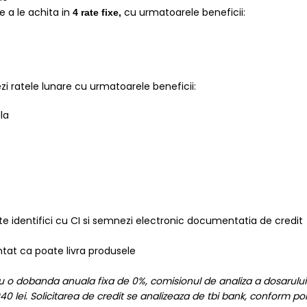
de a le achita in
cu urmatoarele beneficii:
4 rate fixe,
i ratele lunare cu urmatoarele beneficii:
la
te identifici cu CI si semnezi electronic documentatia de credit
intat ca poate livra produsele
 cu o dobanda anuala fixa de 0%, comisionul de analiza a dosarului
0 lei. Solicitarea de credit se analizeaza de tbi bank, conform polit