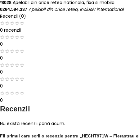
Apelabil din orice retea nationala, fixa si mobila
*8028
Apelabil din orice retea, inclusiv international
0264.594.337
Recenzii (0)
0 recenzii
0
0
0
0
0
Recenzii
Nu există recenzii până acum.
Fii primul care scrii o recenzie pentru „HECHT971W – Fierastrau el