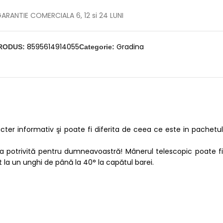
ARANTIE COMERCIALA 6, 12 si 24 LUNI
8595614914055
Gradina
RODUS:
Categorie:
ter informativ şi poate fi diferita de ceea ce este in pachetul
rea potrivită pentru dumneavoastră! Mânerul telescopic poate fi
at la un unghi de până la 40° la capătul barei.