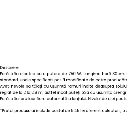
Descriere
Ferăstrău electric cu o putere de 750 W. Lungime bară 30cm. Gr
standard, unele specificaţii pot fi modificate de catre producăto
Aveți nevoie să tăiați cu ușurință ramuri înalte deasupra solu
reglat de la 2 la 2,8 m, astfel încât puteți tăia cu ușurință creng
Ferăstrăul are lubrifiere automată a lanțului. Nivelul de ulei poat
*Pretul produsului include costul de 5.45 lei aferent colectarii, trat