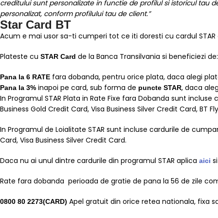
creditului sunt personalizate in functie de profilul si istoricul tau 
personalizat, conform profilului tau de client.”
Star Card BT
Acum e mai usor sa-ti cumperi tot ce iti doresti cu cardul STAR 
Plateste cu
de la Banca Transilvania si beneficiezi de:
STAR Card
fara dobanda, pentru orice plata, daca alegi plat
Pana la 6 RATE
inapoi pe card, sub forma de
, daca aleg
Pana la 3%
puncte STAR
In Programul STAR Plata in Rate Fixe fara Dobanda sunt incluse c
Business Gold Credit Card, Visa Business Silver Credit Card, BT Fl
In Programul de Loialitate STAR sunt incluse cardurile de cumpara
Card, Visa Business Silver Credit Card.
Daca nu ai unul dintre cardurile din programul STAR aplica
s
aici
Rate fara dobanda perioada de gratie de pana la 56 de zile comi
Apel gratuit din orice retea nationala, fixa 
0800 80 2273(CARD)