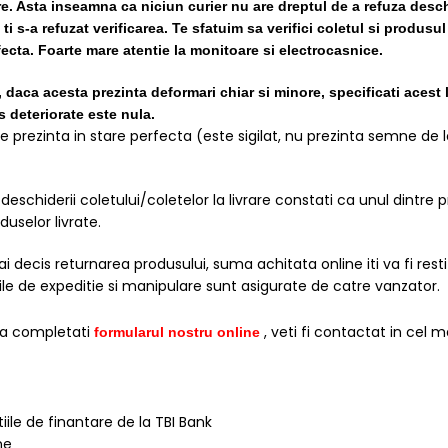
re. Asta inseamna ca niciun curier nu are dreptul de a refuza desch
i s-a refuzat verificarea.
Te sfatuim sa verifici coletul si produsul
rfecta. Foarte mare atentie la monitoare si electrocasnice.
, daca acesta prezinta deformari chiar si minore, specificati acest 
 deteriorate este nula.
prezinta in stare perfecta (este sigilat, nu prezinta semne de lov
chiderii coletului/coletelor la livrare constati ca unul dintre p
duselor livrate.
decis returnarea produsului, suma achitata online iti va fi restitu
elile de expeditie si manipulare sunt asigurate de catre vanzator.
sa completati
, veti fi contactat in cel 
formularul nostru online
iile de finantare de la TBI Bank
ne