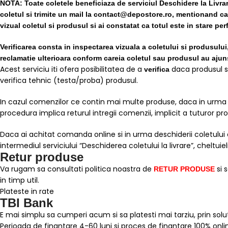
NOTA:
Toate coletele beneficiaza de serviciul Deschidere la Livra
coletul si trimite un mail la contact@depostore.ro, mentionand ca t
vizual coletul si produsul si ai constatat ca totul este in stare pe
Verificarea consta in inspectarea vizuala a coletului si produsului
reclamatie ulterioara conform careia coletul sau produsul au ajuns
Acest serviciu iti ofera posibilitatea de a
daca produsul se 
verifica
verifica tehnic (testa/proba) produsul.
In cazul comenzilor ce contin mai multe produse, daca in urma des
procedura implica returul intregii comenzii, implicit a tuturor pro
Daca ai achitat comanda online si in urma deschiderii coletului ai 
intermediul serviciului “Deschiderea coletului la livrare”, cheltui
Retur produse
Va rugam sa consultati politica noastra de
si 
RETUR PRODUSE
in timp util.
Plateste in rate
TBI Bank
E mai simplu sa cumperi acum si sa platesti mai tarziu, prin solut
Perioada de finantare
4-60 luni
si proces de finantare 100% onli