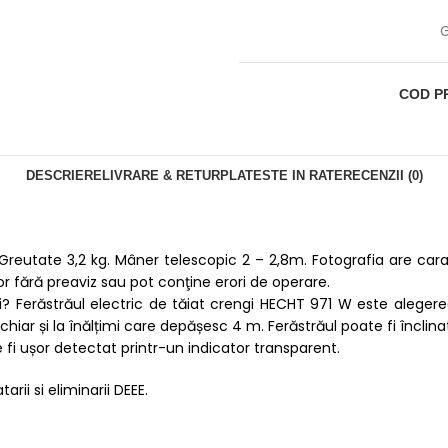
G
COD P
DESCRIERE
LIVRARE & RETUR
PLATESTE IN RATE
RECENZII (0)
eutate 3,2 kg. Mâner telescopic 2 – 2,8m. Fotografia are carac
r fără preaviz sau pot conţine erori de operare.
lui? Ferăstrăul electric de tăiat crengi HECHT 971 W este alege
i chiar și la înălțimi care depășesc 4 m. Ferăstrăul poate fi înclin
e fi ușor detectat printr-un indicator transparent.
arii si eliminarii DEEE.