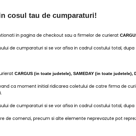
 in cosul tau de cumparaturi!
ntionati in pagina de checkout sau a firmelor de curierat
CARGU
osului de cumparaturi si se vor afisa in cadrul costului total, dup
curierat
CARGUS
(in toate judetele),
SAMEDAY (in toate judetele), D
and ca moment initial ridicarea coletului de catre firma de curie
.
osului de cumparaturi si se vor afisa in cadrul costului total, dup
 mare de comenzi, precum si alte elemente neprevazute pot repr