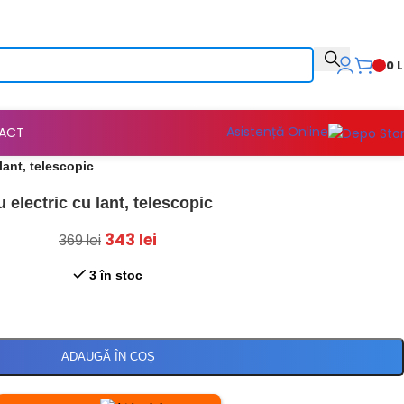
0
L
Asistență Online
ACT
ant, telescopic
electric cu lant, telescopic
343
lei
369
lei
3 în stoc
ADAUGĂ ÎN COȘ