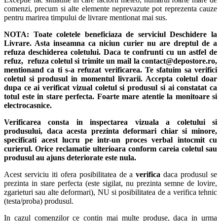
comenzi, precum si alte elemente neprevazute pot reprezenta cauze
pentru marirea timpului de livrare mentionat mai sus.
NOTA:
Toate coletele beneficiaza de serviciul Deschidere la
Livrare. Asta inseamna ca niciun curier nu are dreptul de a
refuza deschiderea coletului. Daca te confrunti cu un astfel de
refuz, refuza coletul si trimite un mail la contact@depostore.ro,
mentionand ca ti s-a refuzat verificarea.
Te sfatuim sa verifici
coletul si produsul in momentul livrarii. Accepta coletul doar
dupa ce ai verificat vizual coletul si produsul si ai constatat ca
totul este in stare perfecta. Foarte mare atentie la monitoare si
electrocasnice.
Verificarea consta in inspectarea vizuala a coletului si
produsului, daca acesta prezinta deformari chiar si minore,
specificati acest lucru pe intr-un proces verbal intocmit cu
curierul.
Orice reclamatie ulterioara conform careia coletul sau
produsul au ajuns deteriorate este nula.
Acest serviciu iti ofera posibilitatea de a
verifica
daca produsul se
prezinta in stare perfecta (este sigilat, nu prezinta semne de lovire,
zgarieturi sau alte deformari), NU si posibilitatea de a verifica tehnic
(testa/proba) produsul.
In cazul comenzilor ce contin mai multe produse, daca in urma