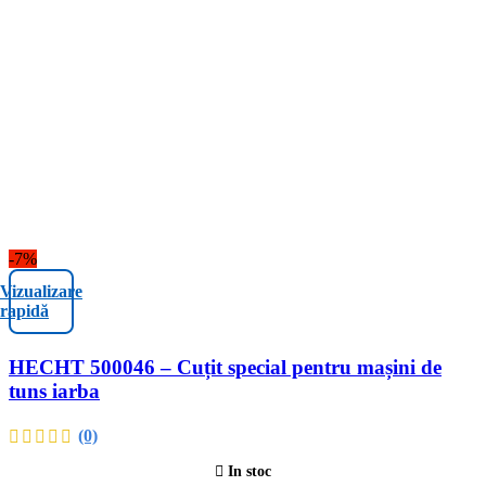
-7%
Vizualizare
rapidă
HECHT 500046 – Cuțit special pentru mașini de
tuns iarba
(0)
In stoc