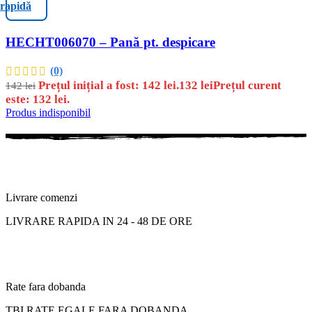
rapidă
HECHT006070 – Pană pt. despicare
(0)
Prețul inițial a fost: 142 lei.
132
lei
Prețul curent
142
lei
este: 132 lei.
Produs indisponibil
Livrare comenzi
LIVRARE RAPIDA IN 24 - 48 DE ORE
Rate fara dobanda
TBI RATE EGALE FARA DOBANDA