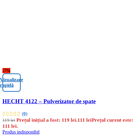
-7%
Vizualizare
rapidă
HECHT 4122 – Pulverizator de spate
(0)
Prețul inițial a fost: 119 lei.
111
lei
Prețul curent este:
119
lei
111 lei.
Produs indisponibil