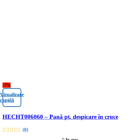
-7%
Vizualizare
rapidă
HECHT006060 – Pană pt. despicare în cruce
(0)
In stoc