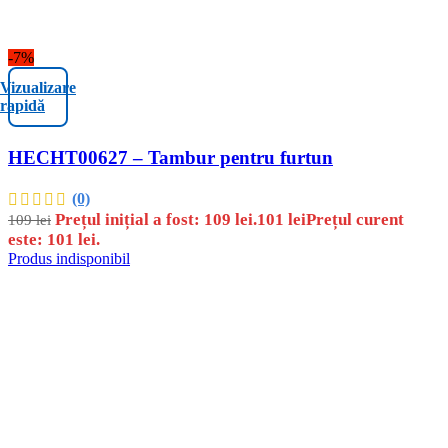
-7%
Vizualizare
rapidă
HECHT00627 – Tambur pentru furtun
(0)
Prețul inițial a fost: 109 lei.
101
lei
Prețul curent
109
lei
este: 101 lei.
Produs indisponibil