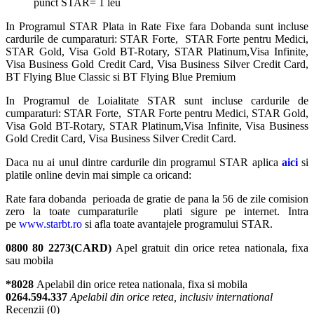
punct STAR= 1 leu
In Programul STAR Plata in Rate Fixe fara Dobanda sunt incluse
cardurile de cumparaturi: STAR Forte, STAR Forte pentru Medici,
STAR Gold, Visa Gold BT-Rotary, STAR Platinum,Visa Infinite,
Visa Business Gold Credit Card, Visa Business Silver Credit Card,
BT Flying Blue Classic si BT Flying Blue Premium
In Programul de Loialitate STAR sunt incluse cardurile de
cumparaturi: STAR Forte, STAR Forte pentru Medici, STAR Gold,
Visa Gold BT-Rotary, STAR Platinum,Visa Infinite, Visa Business
Gold Credit Card, Visa Business Silver Credit Card.
Daca nu ai unul dintre cardurile din programul STAR aplica
aici
si
platile online devin mai simple ca oricand:
Rate fara dobanda perioada de gratie de pana la 56 de zile comision
zero la toate cumparaturile plati sigure pe internet. Intra
pe
www.starbt.ro
si afla toate avantajele programului STAR.
0800 80 2273(CARD)
Apel gratuit din orice retea nationala, fixa
sau mobila
*8028
Apelabil din orice retea nationala, fixa si mobila
0264.594.337
Apelabil din orice retea, inclusiv international
Recenzii (0)