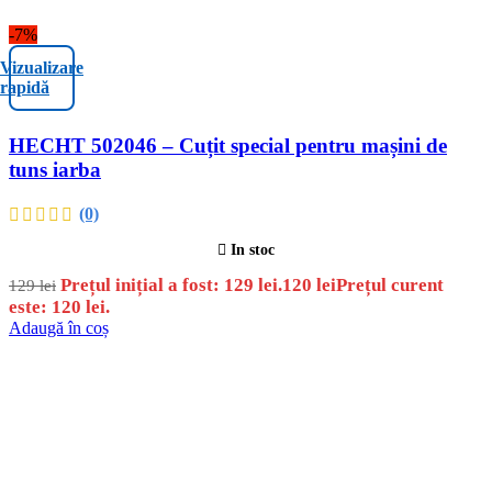
-7%
Vizualizare
rapidă
HECHT 502046 – Cuțit special pentru mașini de
tuns iarba
(0)
In stoc
Prețul inițial a fost: 129 lei.
120
lei
Prețul curent
129
lei
este: 120 lei.
Adaugă în coș