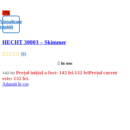
-7%
Vizualizare
rapidă
HECHT 30003 – Skimmer
(0)
In stoc
Prețul inițial a fost: 142 lei.
132
lei
Prețul curent
142
lei
este: 132 lei.
Adaugă în coș