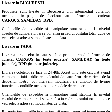
Livrare in BUCURESTI
Produsele sunt livrate in
Bucuresti
prin intermediul curierilor
mentionati in pagina de checkout sau a firmelor de curierat
CARGUS
,
SAMEDAY, DPD.
Cheltuielile de expeditie si manipulare sunt stabilite la nivelul
cosului de cumparaturi si se vor afisa in cadrul costului total, dupa ce
veti selecta adresa si modalitatea de plata.
Livrare in TARA
Livrarea produselor in tara se face prin intermediul firmelor de
curierat
CARGUS
(in toate judetele),
SAMEDAY (in toate
judetele), DPD (in toate judetele)
.
Livrarea coletelor se face in 24-48h. Acest timp este calculat avand
ca moment initial ridicarea coletului de catre firma de curierat de la
depozitul nostru, pot interveni modificari are timpilor de livrare
functie de conditiile meteo sau perioadele de reduceri.
Cheltuielile de expeditie si manipulare sunt stabilite la nivelul
cosului de cumparaturi si se vor afisa in cadrul costului total, dupa ce
veti selecta adresa si modalitatea de plata.
Exceptie fac situatiile in care factorii meteo, numarul foarte mare de