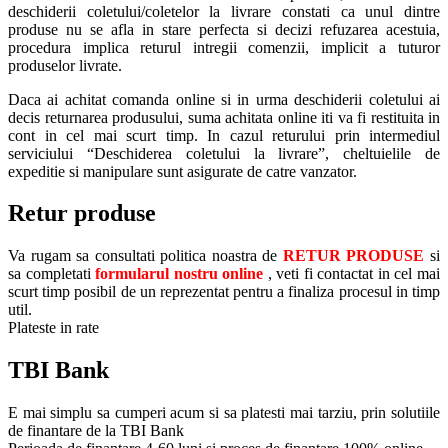
deschiderii coletului/coletelor la livrare constati ca unul dintre
produse nu se afla in stare perfecta si decizi refuzarea acestuia,
procedura implica returul intregii comenzii, implicit a tuturor
produselor livrate.
Daca ai achitat comanda online si in urma deschiderii coletului ai
decis returnarea produsului, suma achitata online iti va fi restituita in
cont in cel mai scurt timp. In cazul returului prin intermediul
serviciului “Deschiderea coletului la livrare”, cheltuielile de
expeditie si manipulare sunt asigurate de catre vanzator.
Retur produse
Va rugam sa consultati politica noastra de
RETUR PRODUSE
si
sa completati
formularul nostru online
, veti fi contactat in cel mai
scurt timp posibil de un reprezentat pentru a finaliza procesul in timp
util.
Plateste in rate
TBI Bank
E mai simplu sa cumperi acum si sa platesti mai tarziu, prin solutiile
de finantare de la TBI Bank