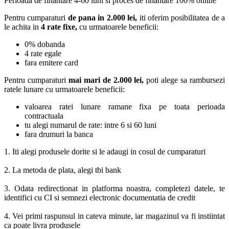
Perioada de finantare
4-60 luni
si proces de finantare 100% online
Pentru cumparaturi
de pana in 2.000 lei,
iti oferim posibilitatea de a
le achita in
4 rate fixe,
cu urmatoarele beneficii:
0% dobanda
4 rate egale
fara emitere card
Pentru cumparaturi
mai mari de 2.000 lei,
poti alege sa rambursezi
ratele lunare cu urmatoarele beneficii:
valoarea ratei lunare ramane fixa pe toata perioada
contractuala
tu alegi numarul de rate: intre 6 si 60 luni
fara drumuri la banca
1. Iti alegi produsele dorite si le adaugi in cosul de cumparaturi
2. La metoda de plata, alegi tbi bank
3. Odata redirectionat in platforma noastra, completezi datele, te
identifici cu CI si semnezi electronic documentatia de credit
4. Vei primi raspunsul in cateva minute, iar magazinul va fi instiintat
ca poate livra produsele