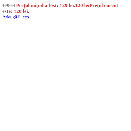
Prețul inițial a fost: 129 lei.
120
lei
Prețul curent
129
lei
este: 120 lei.
Adaugă în coș