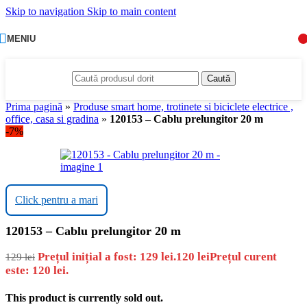
Skip to navigation
Skip to main content
MENIU
Caută
Prima pagină
»
Produse smart home, trotinete si biciclete electrice ,
office, casa si gradina
»
120153 – Cablu prelungitor 20 m
-7%
Click pentru a mari
120153 – Cablu prelungitor 20 m
Prețul inițial a fost: 129 lei.
120
lei
Prețul curent
129
lei
este: 120 lei.
This product is currently sold out.