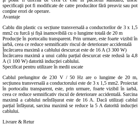
specificaţii pot fi modificate de catre producător fără preaviz sau pot
conţine erori de operare.
Avantaje
Cablu din plastic cu secțiune transversală a conductorilor de 3 x 1,5
mm2 cu furcă și fișă inamovibilă cu o lungime totală de 20 m
Producție în portocaliu transparent. Prin urmare, este foarte vizibil în
iarbă, ceea ce reduce semnificativ riscul de deteriorare accidentală
Încărcarea maximă a cablului descurcat este de 16 A (3 300 W)
Încărcarea maximă a unui cablu parțial descurcat este redusă la 4,8
A (1 100 W) datorită inducției cablului.
Specificat pentru utilizare în medii uscate
Cablul prelungitor de 230 V / 50 Hz are o lungime de 20 m,
secțiunea transversală a conductorului este de 3 x 1,5 mm2. Proiectat
în portocaliu transparent, este, prin urmare, foarte vizibil în iarbă,
ceea ce reduce semnificativ riscul de deteriorare accidentală. Sarcina
maximă a cablului neînfășurat este de 16 A. Dacă utilizați cablul
parțial înfășurat, sarcina maximă se reduce la 5 A datorită inducției
cablului.
Livrare & Retur