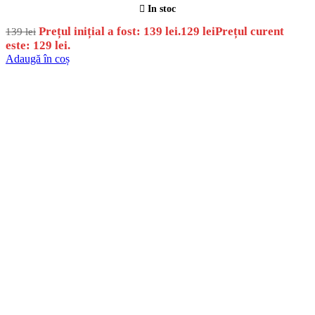
In stoc
Prețul inițial a fost: 139 lei.
129
lei
Prețul curent
139
lei
este: 129 lei.
Adaugă în coș