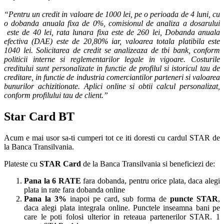
“Pentru un credit in valoare de 1000 lei, pe o perioada de 4 luni, cu
o dobanda anuala fixa de 0%, comisionul de analiza a dosarului
este de 40 lei, rata lunara fixa este de 260 lei, Dobanda anuala
efectiva (DAE) este de 20,80% iar, valoarea totala platibila este
1040 lei. Solicitarea de credit se analizeaza de tbi bank, conform
politicii interne si reglementarilor legale in vigoare. Costurile
creditului sunt personalizate in functie de profilul si istoricul tau de
creditare, in functie de industria comerciantilor parteneri si valoarea
bunurilor achizitionate. Aplici online si obtii calcul personalizat,
conform profilului tau de client.”
Star Card BT
Acum e mai usor sa-ti cumperi tot ce iti doresti cu cardul STAR de
la Banca Transilvania.
Plateste cu
STAR Card
de la Banca Transilvania si beneficiezi de:
Pana la 6 RATE
fara dobanda, pentru orice plata, daca alegi
plata in rate fara dobanda online
Pana la 3%
inapoi pe card, sub forma de
puncte STAR
,
daca alegi plata integrala online. Punctele inseamna bani pe
care le poti folosi ulterior in reteaua partenerilor STAR. 1