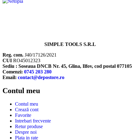
SIMPLE TOOLS S.R.L
Reg. com.
J40/17126/2021
CUI
RO45012323
Sediu : Soseaua DNCB Nr. 45, Glina, Ilfov, cod postal 077105
Comenzi:
0745 203 280
Email:
contact@depostore.ro
Contul meu
Contul meu
Crează cont
Favorite
Intrebari frecvente
Retur produse
Despre noi
Plata in rate