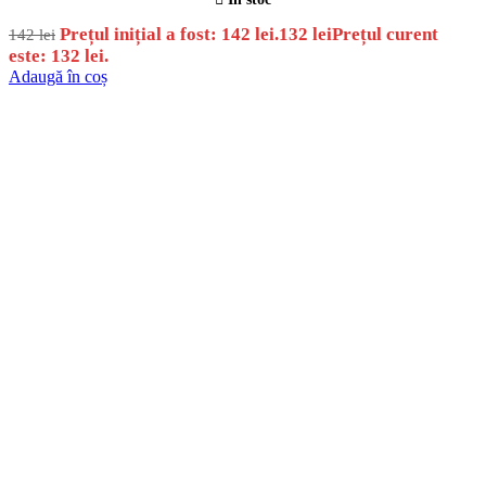
Prețul inițial a fost: 142 lei.
132
lei
Prețul curent
142
lei
este: 132 lei.
Adaugă în coș