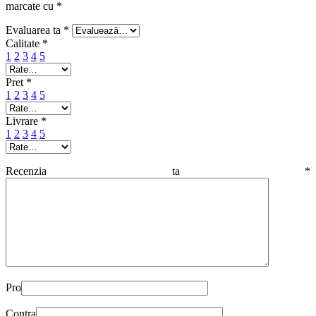
marcate cu
*
Evaluarea ta
*
Calitate
*
1
2
3
4
5
Pret
*
1
2
3
4
5
Livrare
*
1
2
3
4
5
Recenzia ta
*
Pro
Contra