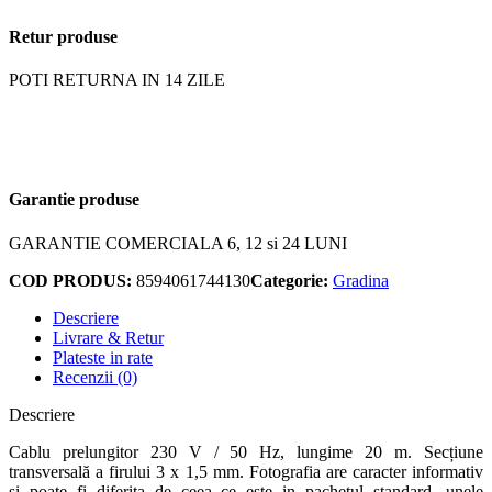
Retur produse
POTI RETURNA IN 14 ZILE
Garantie produse
GARANTIE COMERCIALA 6, 12 si 24 LUNI
COD PRODUS:
8594061744130
Categorie:
Gradina
Descriere
Livrare & Retur
Plateste in rate
Recenzii (0)
Descriere
Cablu prelungitor 230 V / 50 Hz, lungime 20 m. Secțiune
transversală a firului 3 x 1,5 mm. Fotografia are caracter informativ
şi poate fi diferita de ceea ce este in pachetul standard, unele