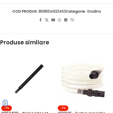
COD PRODUS:
8595614923453
Categorie:
Gradina
Produse similare
-7%
-7%