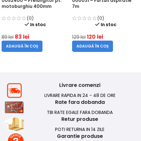
0052400 – Prelungitor pt.
000031 – Furtun aspiratie
motoburghiu 400mm
7m
(0)
(0)
In stoc
In stoc
83
lei
120
lei
89
lei
129
lei
ADAUGĂ ÎN COȘ
ADAUGĂ ÎN COȘ
Livrare comenzi
LIVRARE RAPIDA IN 24 - 48 DE ORE
Rate fara dobanda
TBI RATE EGALE FARA DOBANDA
Retur produse
POTI RETURNA IN 14 ZILE
Garantie produse