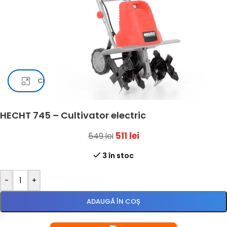
Click pentru a mari
HECHT 745 – Cultivator electric
511
lei
549
lei
3 în stoc
-
+
ADAUGĂ ÎN COȘ