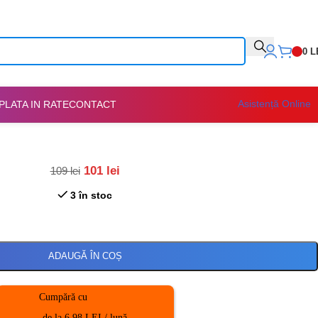
0
L
Asistență Online
PLATA IN RATE
CONTACT
101
lei
109
lei
3 în stoc
ADAUGĂ ÎN COȘ
Cumpără cu
de la 6.98 LEI / lună