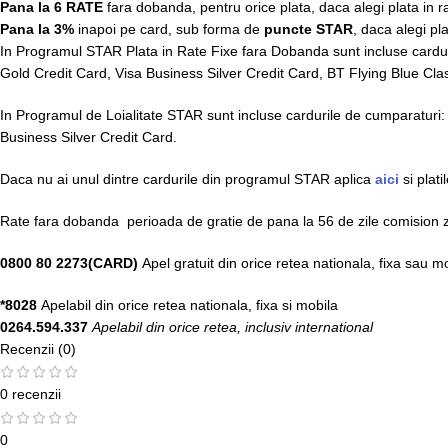
Pana la 6 RATE
fara dobanda, pentru orice plata, daca alegi plata in 
Pana la 3%
inapoi pe card, sub forma de
puncte STAR
, daca alegi pl
In Programul STAR Plata in Rate Fixe fara Dobanda sunt incluse cardu
Gold Credit Card, Visa Business Silver Credit Card, BT Flying Blue Cla
In Programul de Loialitate STAR sunt incluse cardurile de cumparaturi
Business Silver Credit Card.
Daca nu ai unul dintre cardurile din programul STAR aplica
aici
si plat
Rate fara dobanda perioada de gratie de pana la 56 de zile comision ze
0800 80 2273(CARD)
Apel gratuit din orice retea nationala, fixa sau m
*8028
Apelabil din orice retea nationala, fixa si mobila
0264.594.337
Apelabil din orice retea, inclusiv international
Recenzii (0)
0 recenzii
0