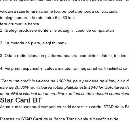
valoarea ratei lunare ramane fixa pe toata perioada contractuala
tu alegi numarul de rate: intre 6 si 60 luni
fara drumuri la banca
1. Iti alegi produsele dorite si le adaugi in cosul de cumparaturi
2. La metoda de plata, alegi tbi bank
3. Odata redirectionat in platforma noastra, completezi datele, te identi
4. Vei primi raspunsul in cateva minute, iar magazinul va fi instiintat ca
“Pentru un credit in valoare de 1000 lei, pe o perioada de 4 luni, cu o
este de 20,80% iar, valoarea totala platibila este 1040 lei. Solicitarea de
de profilul si istoricul tau de creditare, in functie de industria comerciant
Star Card BT
Acum e mai usor sa-ti cumperi tot ce iti doresti cu cardul STAR de la B
Plateste cu
STAR Card
de la Banca Transilvania si beneficiezi de: