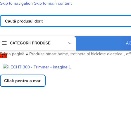
Skip to navigation
Skip to main content
A
CATEGORII PRODUSE
Prima pagină
»
Produse smart home, trotinete si biciclete electrice , of
-7%
Click pentru a mari