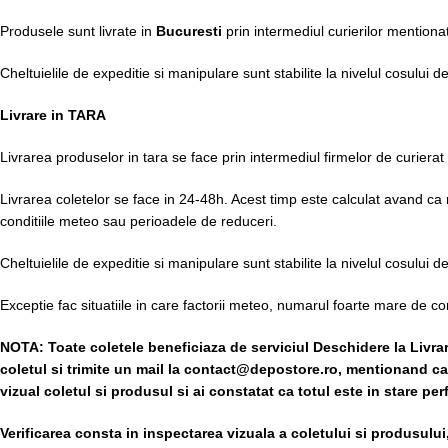
Produsele sunt livrate in
Bucuresti
prin intermediul curierilor mentiona
Cheltuielile de expeditie si manipulare sunt stabilite la nivelul cosului 
Livrare in TARA
Livrarea produselor in tara se face prin intermediul firmelor de curierat
Livrarea coletelor se face in 24-48h. Acest timp este calculat avand ca mo
conditiile meteo sau perioadele de reduceri.
Cheltuielile de expeditie si manipulare sunt stabilite la nivelul cosului 
Exceptie fac situatiile in care factorii meteo, numarul foarte mare de
NOTA:
Toate coletele beneficiaza de serviciul Deschidere la Livra
coletul si trimite un mail la contact@depostore.ro, mentionand ca t
vizual coletul si produsul si ai constatat ca totul este in stare pe
Verificarea consta in inspectarea vizuala a coletului si produsului