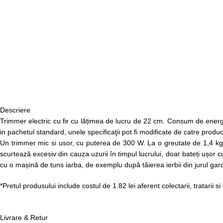
Descriere
Trimmer electric cu fir cu lățimea de lucru de 22 cm. Consum de energi
in pachetul standard, unele specificaţii pot fi modificate de catre produ
Un trimmer mic si usor, cu puterea de 300 W. La o greutate de 1,4 kg,
scurtează excesiv din cauza uzurii în timpul lucrului, doar bateți ușor 
cu o mașină de tuns iarba, de exemplu după tăierea ierbii din jurul gardur
*Pretul produsului include costul de 1.82 lei aferent colectarii, tratarii s
Livrare & Retur