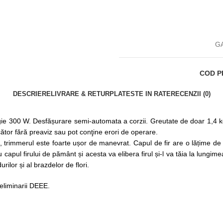
GA
COD P
DESCRIERE
LIVRARE & RETUR
PLATESTE IN RATE
RECENZII (0)
e 300 W. Desfășurare semi-automata a corzii. Greutate de doar 1,4 kg! 
cător fără preaviz sau pot conţine erori de operare.
 trimmerul este foarte ușor de manevrat. Capul de fir are o lățime de 
cu capul firului de pământ și acesta va elibera firul și-l va tăia la lun
ilor și al brazdelor de flori.
i eliminarii DEEE.