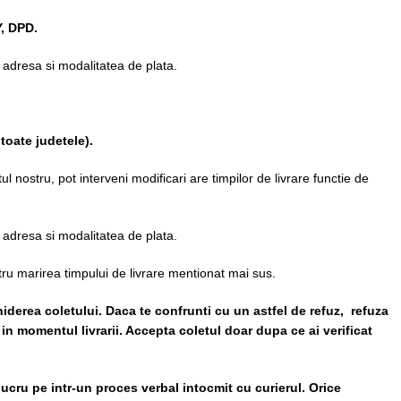
, DPD.
ta adresa si modalitatea de plata.
toate judetele)
.
l nostru, pot interveni modificari are timpilor de livrare functie de
ta adresa si modalitatea de plata.
ru marirea timpului de livrare mentionat mai sus.
iderea coletului. Daca te confrunti cu un astfel de refuz, refuza
 in momentul livrarii. Accepta coletul doar dupa ce ai verificat
lucru pe intr-un proces verbal intocmit cu curierul.
Orice