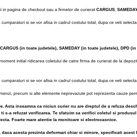
ti in pagina de checkout sau a firmelor de curierat
CARGUS
,
SAMEDAY
de cumparaturi si se vor afisa in cadrul costului total, dupa ce veti selec
CARGUS
(in toate judetele),
SAMEDAY (in toate judetele), DPD (in 
ment initial ridicarea coletului de catre firma de curierat de la depozitu
de cumparaturi si se vor afisa in cadrul costului total, dupa ce veti selec
 comenzi, precum si alte elemente neprevazute pot reprezenta cauze pent
re. Asta inseamna ca niciun curier nu are dreptul de a refuza desch
i s-a refuzat verificarea.
Te sfatuim sa verifici coletul si produsul
rfecta. Foarte mare atentie la monitoare si electrocasnice.
, daca acesta prezinta deformari chiar si minore, specificati acest 