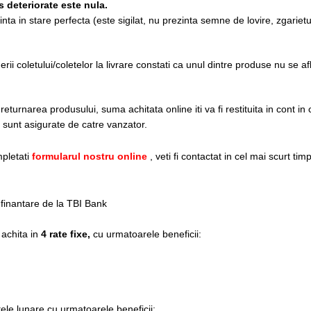
 deteriorate este nula.
ta in stare perfecta (este sigilat, nu prezinta semne de lovire, zgarietur
i coletului/coletelor la livrare constati ca unul dintre produse nu se af
turnarea produsului, suma achitata online iti va fi restituita in cont in c
re sunt asigurate de catre vanzator.
pletati
formularul nostru online
, veti fi contactat in cel mai scurt tim
e finantare de la TBI Bank
e achita in
4 rate fixe,
cu urmatoarele beneficii:
ele lunare cu urmatoarele beneficii: