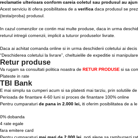
reclamatie ulterioara conform careia coletul sau produsul au ajuns
Acest serviciu iti ofera posibilitatea de a
verifica
daca produsul se prezin
(testa/proba) produsul.
In cazul comenzilor ce contin mai multe produse, daca in urma deschideri
returul intregii comenzii, implicit a tuturor produselor livrate.
Daca ai achitat comanda online si in urma deschiderii coletului ai decis re
“Deschiderea coletului la livrare”, cheltuielile de expeditie si manipula
Retur produse
Va rugam sa consultati politica noastra de
RETUR PRODUSE
si sa com
Plateste in rate
TBI Bank
E mai simplu sa cumperi acum si sa platesti mai tarziu, prin solutiile d
Perioada de finantare
4-60 luni
si proces de finantare 100% online
Pentru cumparaturi
de pana in 2.000 lei,
iti oferim posibilitatea de a l
0% dobanda
4 rate egale
fara emitere card
Pentru cumparaturi
mai mari de 2.000 lei,
poti alege sa rambursezi rat