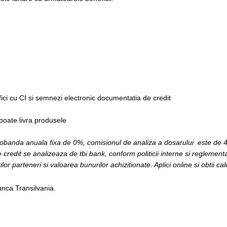
fici cu CI si semnezi electronic documentatia de credit
 poate livra produsele
 dobanda anuala fixa de 0%, comisionul de analiza a dosarului este de 4
 credit se analizeaza de tbi bank, conform politicii interne si reglementar
ilor parteneri si valoarea bunurilor achizitionate. Aplici online si obtii ca
anca Transilvania.