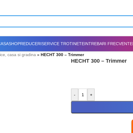
CASA
SHOP
REDUCERI
SERVICE TROTINETE
INTREBARI FRECVENTE
fice, casa si gradina
»
HECHT 300 – Trimmer
HECHT 300 – Trimmer
-
+