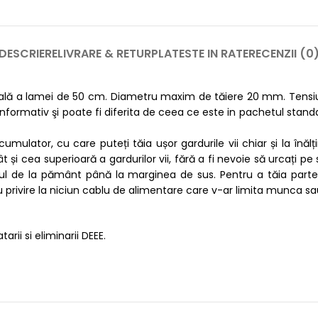
DESCRIERE
LIVRARE & RETUR
PLATESTE IN RATE
RECENZII (0
tală a lamei de 50 cm. Diametru maxim de tăiere 20 mm. Tensi
nformativ şi poate fi diferita de ceea ce este in pachetul standa
ulator, cu care puteți tăia ușor gardurile vii chiar și la înăl
ât și cea superioară a gardurilor vii, fără a fi nevoie să urcați 
ul de la pământ până la marginea de sus. Pentru a tăia partea 
 privire la niciun cablu de alimentare care v-ar limita munca sau 
arii si eliminarii DEEE.