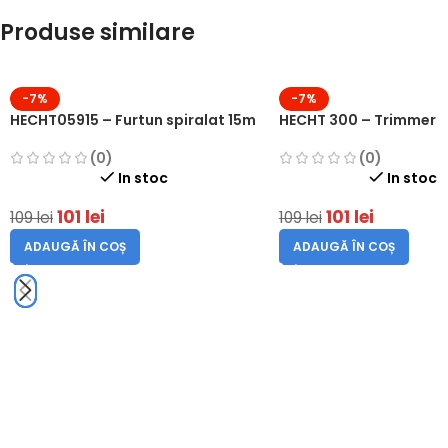
Produse similare
-7%
-7%
HECHT05915 – Furtun spiralat 15m
HECHT 300 – Trimmer
(0)
(0)
In stoc
In stoc
101
lei
101
lei
109
lei
109
lei
ADAUGĂ ÎN COȘ
ADAUGĂ ÎN COȘ