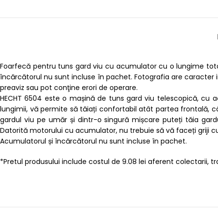
Foarfecă pentru tuns gard viu cu acumulator cu o lungime to
încărcătorul nu sunt incluse în pachet. Fotografia are caracter i
preaviz sau pot conţine erori de operare.
HECHT 6504 este o mașină de tuns gard viu telescopică, cu acum
lungimii, vă permite să tăiați confortabil atât partea frontală, c
gardul viu pe umăr și dintr-o singură mișcare puteți tăia gard
Datorită motorului cu acumulator, nu trebuie să vă faceți griji cu
Acumulatorul și încărcătorul nu sunt incluse în pachet.
*Pretul produsului include costul de 9.08 lei aferent colectarii, trat