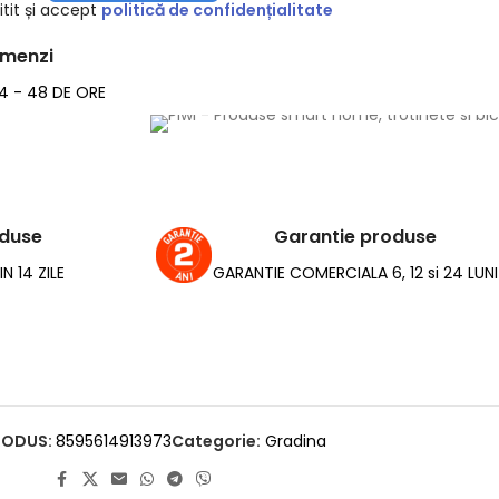
tit și accept
politică de confidențialitate
omenzi
24 - 48 DE ORE
oduse
Garantie produse
N 14 ZILE
GARANTIE COMERCIALA 6, 12 si 24 LUNI
RODUS:
8595614913973
Categorie:
Gradina