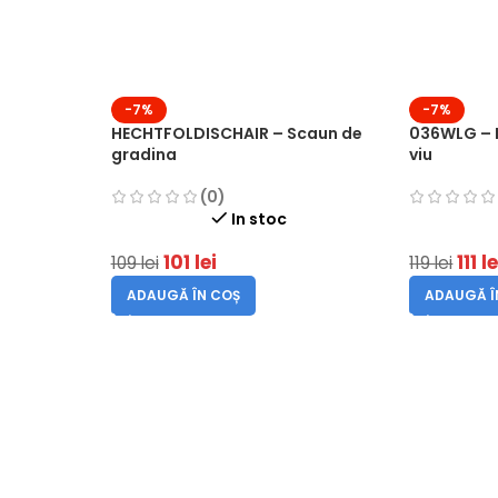
-7%
-7%
HECHTFOLDISCHAIR – Scaun de
036WLG – 
gradina
viu
(0)
In stoc
101
lei
111
le
109
lei
119
lei
ADAUGĂ ÎN COȘ
ADAUGĂ Î