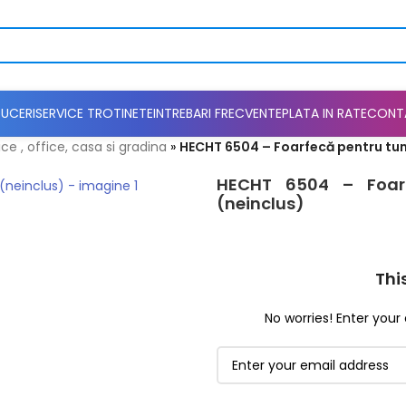
UCERI
SERVICE TROTINETE
INTREBARI FRECVENTE
PLATA IN RATE
CONT
ce , office, casa si gradina
»
HECHT 6504 – Foarfecă pentru tun
HECHT 6504 – Foarf
(neinclus)
Thi
No worries! Enter your 