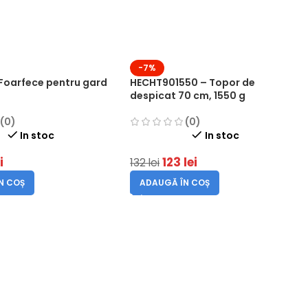
-7%
Foarfece pentru gard
HECHT901550 – Topor de
despicat 70 cm, 1550 g
(0)
(0)
In stoc
In stoc
i
123
lei
132
lei
N COȘ
ADAUGĂ ÎN COȘ