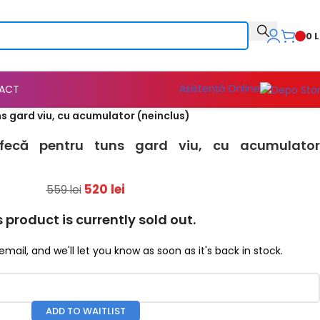
0
L
Asistență Online
ACT
s gard viu, cu acumulator (neinclus)
ecă pentru tuns gard viu, cu acumulator
520
lei
559
lei
s product is currently sold out.
email, and we'll let you know as soon as it's back in stock.
ADD TO WAITLIST