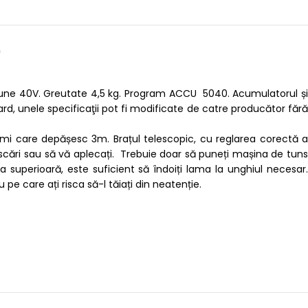
)
une 40V. Greutate 4,5 kg. Program ACCU 5040. Acumulatorul și
rd, unele specificaţii pot fi modificate de catre producător fără
țimi care depășesc 3m. Brațul telescopic, cu reglarea corectă a
pe scări sau să vă aplecați. Trebuie doar să puneți mașina de tuns
superioară, este suficient să îndoiți lama la unghiul necesar.
pe care ați risca să-l tăiați din neatenție.