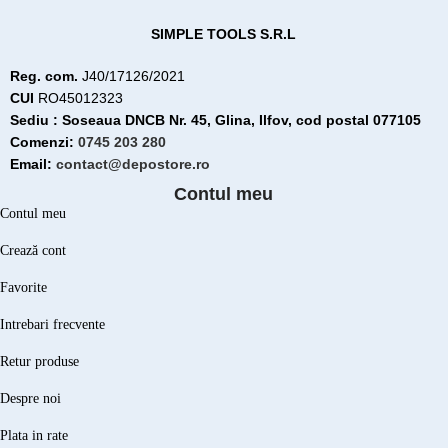
SIMPLE TOOLS S.R.L
Reg. com.
J40/17126/2021
CUI
RO45012323
Sediu : Soseaua DNCB Nr. 45, Glina, Ilfov, cod postal 077105
Comenzi:
0745 203 280
Email:
contact@depostore.ro
Contul meu
Contul meu
Crează cont
Favorite
Intrebari frecvente
Retur produse
Despre noi
Plata in rate