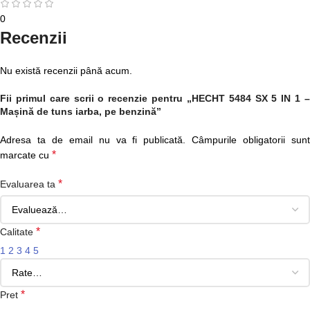
0
Recenzii
Nu există recenzii până acum.
Fii primul care scrii o recenzie pentru „HECHT 5484 SX 5 IN 1 –
Mașină de tuns iarba, pe benzină”
Adresa ta de email nu va fi publicată.
Câmpurile obligatorii sun
*
marcate cu
*
Evaluarea ta
*
Calitate
1
2
3
4
5
*
Pret