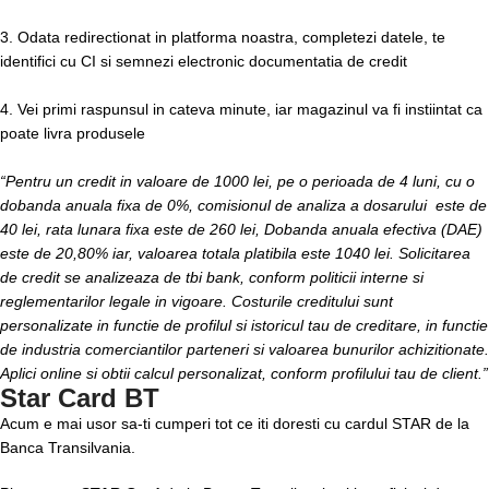
3. Odata redirectionat in platforma noastra, completezi datele, te
identifici cu CI si semnezi electronic documentatia de credit
4. Vei primi raspunsul in cateva minute, iar magazinul va fi instiintat ca
poate livra produsele
“Pentru un credit in valoare de 1000 lei, pe o perioada de 4 luni, cu o
dobanda anuala fixa de 0%, comisionul de analiza a dosarului este de
40 lei, rata lunara fixa este de 260 lei, Dobanda anuala efectiva (DAE)
este de 20,80% iar, valoarea totala platibila este 1040 lei. Solicitarea
de credit se analizeaza de tbi bank, conform politicii interne si
reglementarilor legale in vigoare. Costurile creditului sunt
personalizate in functie de profilul si istoricul tau de creditare, in functie
de industria comerciantilor parteneri si valoarea bunurilor achizitionate.
Aplici online si obtii calcul personalizat, conform profilului tau de client.”
Star Card BT
Acum e mai usor sa-ti cumperi tot ce iti doresti cu cardul STAR de la
Banca Transilvania.