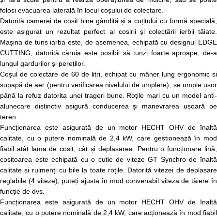
folosi evacuarea laterală în locul coșului de colectare.
Datorită camerei de cosit bine gândită și a cuțitului cu formă specială,
este asigurat un rezultat perfect al cosirii și colectării ierbii tăiate.
Mașina de tuns iarba este, de asemenea, echipată cu designul EDGE
CUTTING, datorită căruia este posibil să tunzi foarte aproape, de-a
lungul gardurilor și pereților.
Coșul de colectare de 60 de litri, echipat cu mâner lung ergonomic si
supapă de aer (pentru verificarea nivelului de umplere), se umple ușor
până la refuz datorita unei trageri bune. Roțile mari cu un model anti-
alunecare distinctiv asigură conducerea și manevrarea ușoară pe
teren.
Funcționarea este asigurată de un motor HECHT OHV de înaltă
calitate, cu o putere nominală de 2,4 kW, care gestionează în mod
fiabil atât lama de cosit, cât și deplasarea. Pentru o funcționare lină,
cositoarea este echipată cu o cutie de viteze GT Synchro de înaltă
calitate și rulmenți cu bile la toate roțile. Datorită vitezei de deplasare
reglabile (4 viteze), puteți ajusta în mod convenabil viteza de tăiere în
funcție de dvs.
Funcționarea este asigurată de un motor HECHT OHV de înaltă
calitate, cu o putere nominală de 2,4 kW, care acționează în mod fiabil