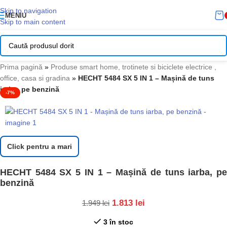
Skip to navigation
MENIU
Skip to main content
Prima pagină
»
Produse smart home, trotinete si biciclete electrice ,
office, casa si gradina
»
HECHT 5484 SX 5 IN 1 – Mașină de tuns
iarba, pe benzină
-7%
Click pentru a mari
HECHT 5484 SX 5 IN 1 – Mașină de tuns iarba, pe
benzină
1.813
lei
1.949
lei
3 în stoc