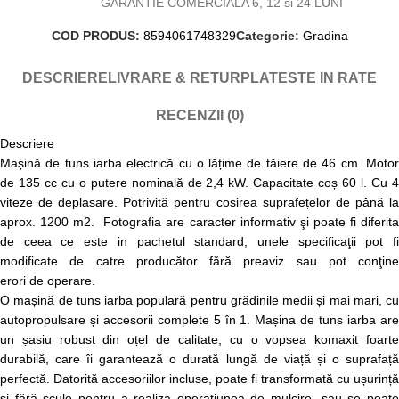
GARANTIE COMERCIALA 6, 12 si 24 LUNI
COD PRODUS:
8594061748329
Categorie:
Gradina
DESCRIERE
LIVRARE & RETUR
PLATESTE IN RATE
RECENZII (0)
Descriere
Mașină de tuns iarba electrică cu o lățime de tăiere de 46 cm. Motor
de 135 cc cu o putere nominală de 2,4 kW. Capacitate coș 60 l. Cu 4
viteze de deplasare. Potrivită pentru cosirea suprafețelor de până la
aprox. 1200 m2. Fotografia are caracter informativ şi poate fi diferita
de ceea ce este in pachetul standard, unele specificaţii pot fi
modificate de catre producător fără preaviz sau pot conţine
erori de operare.
O mașină de tuns iarba populară pentru grădinile medii și mai mari, cu
autopropulsare și accesorii complete 5 în 1. Mașina de tuns iarba are
un șasiu robust din oțel de calitate, cu o vopsea komaxit foarte
durabilă, care îi garantează o durată lungă de viață și o suprafață
perfectă. Datorită accesoriilor incluse, poate fi transformată cu ușurință
și fără scule pentru a realiza operațiunea de mulcire, sau se poate