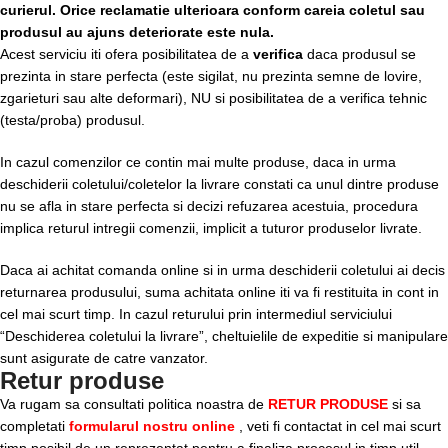
curierul.
Orice reclamatie ulterioara conform careia coletul sau
produsul au ajuns deteriorate este nula.
Acest serviciu iti ofera posibilitatea de a
verifica
daca produsul se
prezinta in stare perfecta (este sigilat, nu prezinta semne de lovire,
zgarieturi sau alte deformari), NU si posibilitatea de a verifica tehnic
(testa/proba) produsul.
In cazul comenzilor ce contin mai multe produse, daca in urma
deschiderii coletului/coletelor la livrare constati ca unul dintre produse
nu se afla in stare perfecta si decizi refuzarea acestuia, procedura
implica returul intregii comenzii, implicit a tuturor produselor livrate.
Daca ai achitat comanda online si in urma deschiderii coletului ai decis
returnarea produsului, suma achitata online iti va fi restituita in cont in
cel mai scurt timp. In cazul returului prin intermediul serviciului
“Deschiderea coletului la livrare”, cheltuielile de expeditie si manipulare
sunt asigurate de catre vanzator.
Retur produse
Va rugam sa consultati politica noastra de
RETUR PRODUSE
si sa
completati
formularul nostru online
, veti fi contactat in cel mai scurt
timp posibil de un reprezentat pentru a finaliza procesul in timp util.