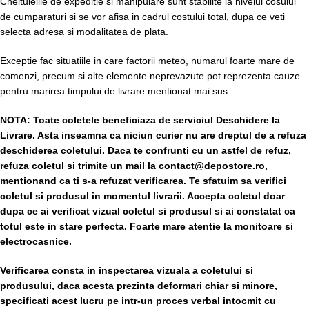
Cheltuielile de expeditie si manipulare sunt stabilite la nivelul cosului
de cumparaturi si se vor afisa in cadrul costului total, dupa ce veti
selecta adresa si modalitatea de plata.
Exceptie fac situatiile in care factorii meteo, numarul foarte mare de
comenzi, precum si alte elemente neprevazute pot reprezenta cauze
pentru marirea timpului de livrare mentionat mai sus.
NOTA:
Toate coletele beneficiaza de serviciul Deschidere la
Livrare. Asta inseamna ca niciun curier nu are dreptul de a refuza
deschiderea coletului. Daca te confrunti cu un astfel de refuz,
refuza coletul si trimite un mail la contact@depostore.ro,
mentionand ca ti s-a refuzat verificarea.
Te sfatuim sa verifici
coletul si produsul in momentul livrarii. Accepta coletul doar
dupa ce ai verificat vizual coletul si produsul si ai constatat ca
totul este in stare perfecta. Foarte mare atentie la monitoare si
electrocasnice.
Verificarea consta in inspectarea vizuala a coletului si
produsului, daca acesta prezinta deformari chiar si minore,
specificati acest lucru pe intr-un proces verbal intocmit cu