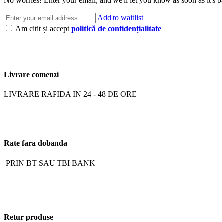
No worries! Enter your email, and we'll let you know as soon as it's b
Add to waitlist
Am citit și accept
politică de confidențialitate
Livrare comenzi
LIVRARE RAPIDA IN 24 - 48 DE ORE
Rate fara dobanda
PRIN BT SAU TBI BANK
Retur produse