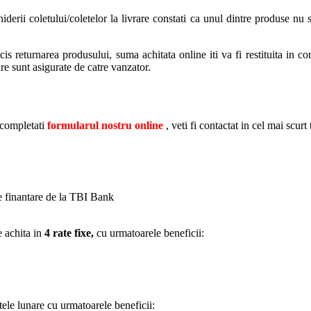
rii coletului/coletelor la livrare constati ca unul dintre produse nu se
s returnarea produsului, suma achitata online iti va fi restituita in con
are sunt asigurate de catre vanzator.
 completati
formularul nostru online
, veti fi contactat in cel mai scurt
de finantare de la TBI Bank
e achita in
4 rate fixe,
cu urmatoarele beneficii:
tele lunare cu urmatoarele beneficii: