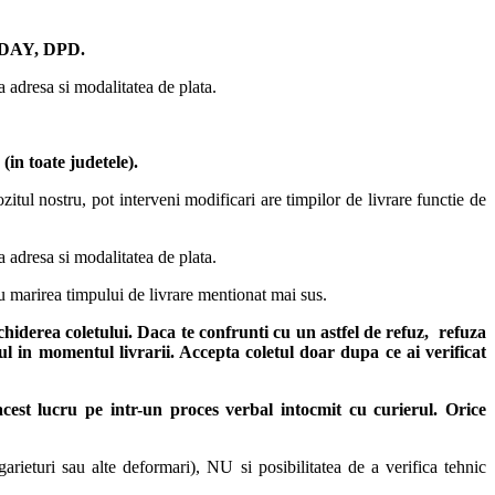
AY, DPD.
ta adresa si modalitatea de plata.
in toate judetele)
.
itul nostru, pot interveni modificari are timpilor de livrare functie de
ta adresa si modalitatea de plata.
u marirea timpului de livrare mentionat mai sus.
chiderea coletului. Daca te confrunti cu un astfel de refuz, refuza
sul in momentul livrarii. Accepta coletul doar dupa ce ai verificat
 acest lucru pe intr-un proces verbal intocmit cu curierul.
Orice
arieturi sau alte deformari), NU si posibilitatea de a verifica tehnic