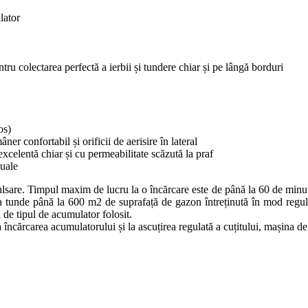
lator
tru colectarea perfectă a ierbii și tundere chiar și pe lângă borduri
os)
r confortabil și orificii de aerisire în lateral
excelentă chiar și cu permeabilitate scăzută la praf
duale
are. Timpul maxim de lucru la o încărcare este de până la 60 de minut
 tunde până la 600 m2 de suprafață de gazon întreținută în mod regulat
de tipul de acumulator folosit.
 la încărcarea acumulatorului și la ascuțirea regulată a cuțitului, mașina de