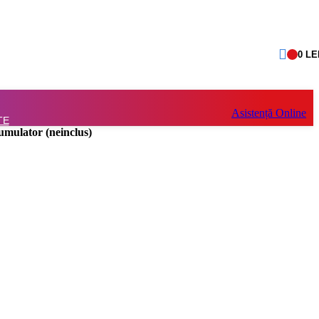
0
LE
Asistență Online
TE
mulator (neinclus)