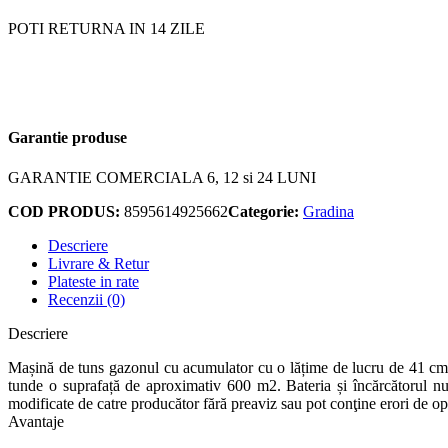
POTI RETURNA IN 14 ZILE
Garantie produse
GARANTIE COMERCIALA 6, 12 si 24 LUNI
COD PRODUS:
8595614925662
Categorie:
Gradina
Descriere
Livrare & Retur
Plateste in rate
Recenzii (0)
Descriere
Mașină de tuns gazonul cu acumulator cu o lățime de lucru de 41 cm. 
tunde o suprafață de aproximativ 600 m2. Bateria și încărcătorul nu s
modificate de catre producător fără preaviz sau pot conţine erori de op
Avantaje