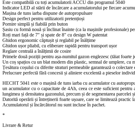
Este compatibilă cu toți acumulatorii ACCU din programul 5040
Indicator LED al stării de încărcare a acumulatorului pe fiecare acumu
Mașina de tuns iarba dispune de autopropulsare
Design perfect pentru utilizatorii pretențioși
Pornire simplă și fiabilă prin buton
Șasiu cu formă nouă și înclinat înainte (ca la mașinile profesionale) pen
Roți mari față de 7″ și spate de 8″ cu design W patentat
Ghidon ergonomic căptușit și reglabil pe înălțime
Ghidon ușor pliabil, cu eliberare rapidă pentru transport ușor
Reglare centrală a înălțimii de cosire
Primele două poziții pentru așa-numitul gazon englezesc (tăiat foarte j
Un coș spațios cu un blat modern din plastic, semnal de umplere, cu mâne
Țesătura coșului cu diferite straturi permeabile garantează o colectare 
Prelucrare perfectă fără concesii și aliniere excelentă a pieselor indivi
HECHT 5041 este o mașină de tuns iarba cu acumulator cu autopropuls
un acumulator cu o capacitate de 4Ah, ceea ce este suficient pentru a
lungimea și densitatea gazonului, precum și de segmentarea parcelei și 
Datorită operării și întreținerii foarte ușoare, care se limitează practic
Acumulatorul și încărcătorul nu sunt incluse în pachet.
*
Livrare & Retur