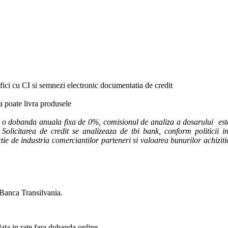
ifici cu CI si semnezi electronic documentatia de credit
ca poate livra produsele
u o dobanda anuala fixa de 0%, comisionul de analiza a dosarului este
Solicitarea de credit se analizeaza de tbi bank, conform politicii int
unctie de industria comerciantilor parteneri si valoarea bunurilor achiziti
 Banca Transilvania.
lata in rate fara dobanda online