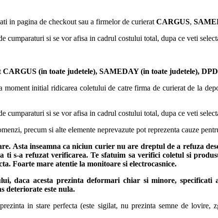
ati in pagina de checkout sau a firmelor de curierat
CARGUS
,
SAMED
de cumparaturi si se vor afisa in cadrul costului total, dupa ce veti selec
t
CARGUS
(in toate judetele),
SAMEDAY (in toate judetele), DPD (
 moment initial ridicarea coletului de catre firma de curierat de la depoz
de cumparaturi si se vor afisa in cadrul costului total, dupa ce veti selec
 comenzi, precum si alte elemente neprevazute pot reprezenta cauze pentr
rare. Asta inseamna ca niciun curier nu are dreptul de a refuza des
 ti s-a refuzat verificarea.
Te sfatuim sa verifici coletul si produ
fecta. Foarte mare atentie la monitoare si electrocasnice.
ului, daca acesta prezinta deformari chiar si minore, specificati
s deteriorate este nula.
ezinta in stare perfecta (este sigilat, nu prezinta semne de lovire, zg