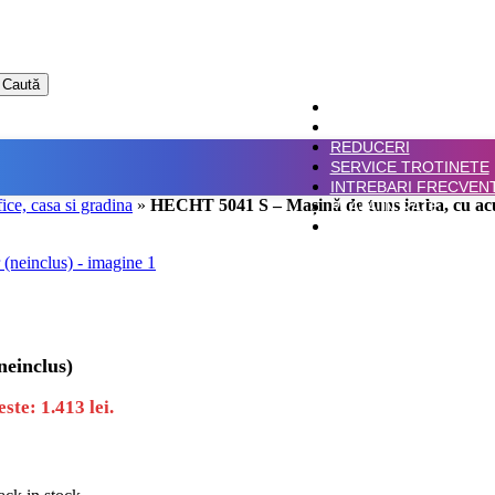
Caută
ACASA
SHOP
REDUCERI
SERVICE TROTINETE
INTREBARI FRECVEN
fice, casa si gradina
»
HECHT 5041 S – Mașină de tuns iarba, cu acu
PLATA IN RATE
CONTACT
einclus)
ste: 1.413 lei.