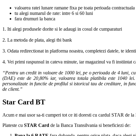
valoarea ratei lunare ramane fixa pe toata perioada contractuala
tu alegi numarul de rate: intre 6 si 60 luni
fara drumuri la banca
1. Iti alegi produsele dorite si le adaugi in cosul de cumparaturi
2. La metoda de plata, alegi tbi bank
3. Odata redirectionat in platforma noastra, completezi datele, te ident
4. Vei primi raspunsul in cateva minute, iar magazinul va fi instiintat 
“Pentru un credit in valoare de 1000 lei, pe o perioada de 4 luni, c
(DAE) este de 20,80% iar, valoarea totala platibila este 1040 lei. 
personalizate in functie de profilul si istoricul tau de creditare, in f
de client.”
Star Card BT
Acum e mai usor sa-ti cumperi tot ce iti doresti cu cardul STAR de la
Plateste cu
STAR Card
de la Banca Transilvania si beneficiezi de:
Pana la 6 RATE
fara dobanda, pentru orice plata, daca alegi p