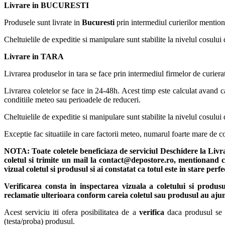
Livrare in BUCURESTI
Produsele sunt livrate in
Bucuresti
prin intermediul curierilor mention
Cheltuielile de expeditie si manipulare sunt stabilite la nivelul cosului 
Livrare in TARA
Livrarea produselor in tara se face prin intermediul firmelor de curiera
Livrarea coletelor se face in 24-48h. Acest timp este calculat avand ca
conditiile meteo sau perioadele de reduceri.
Cheltuielile de expeditie si manipulare sunt stabilite la nivelul cosului 
Exceptie fac situatiile in care factorii meteo, numarul foarte mare de
NOTA:
Toate coletele beneficiaza de serviciul Deschidere la Liv
coletul si trimite un mail la contact@depostore.ro, mentionand ca
vizual coletul si produsul si ai constatat ca totul este in stare per
Verificarea consta in inspectarea vizuala a coletului si produs
reclamatie ulterioara conform careia coletul sau produsul au ajun
Acest serviciu iti ofera posibilitatea de a
verifica
daca produsul se pr
(testa/proba) produsul.