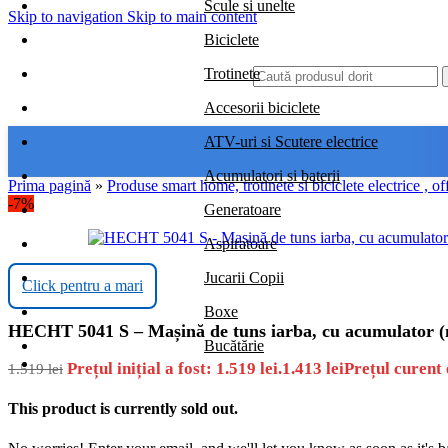
Scule si unelte
Skip to navigation
Skip to main content
Biciclete
Trotinete
Accesorii biciclete
ATV-uri si Scutere electrice
Acumulatori si baterii
Prima pagină
»
Produse smart home, trotinete si biciclete electrice , of
-7%
Generatoare
Aspiratoare
Jucarii Copii
Click pentru a mari
Boxe
HECHT 5041 S – Mașină de tuns iarba, cu acumulator (n
Bucătărie
Prețul inițial a fost: 1.519 lei.
1.413
lei
Prețul curent e
1.519
lei
This product is currently sold out.