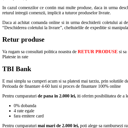
In cazul comenzilor ce contin mai multe produse, daca in urma deschide
returul intregii comenzii, implicit a tuturor produselor livrate.
Daca ai achitat comanda online si in urma deschiderii coletului ai deci
“Deschiderea coletului la livrare”, cheltuielile de expeditie si manipul
Retur produse
Va rugam sa consultati politica noastra de
RETUR PRODUSE
si sa
Plateste in rate
TBI Bank
E mai simplu sa cumperi acum si sa platesti mai tarziu, prin solutiile 
Perioada de finantare
4-60 luni
si proces de finantare 100% online
Pentru cumparaturi
de pana in 2.000 lei,
iti oferim posibilitatea de a l
0% dobanda
4 rate egale
fara emitere card
Pentru cumparaturi
mai mari de 2.000 lei,
poti alege sa rambursezi ra