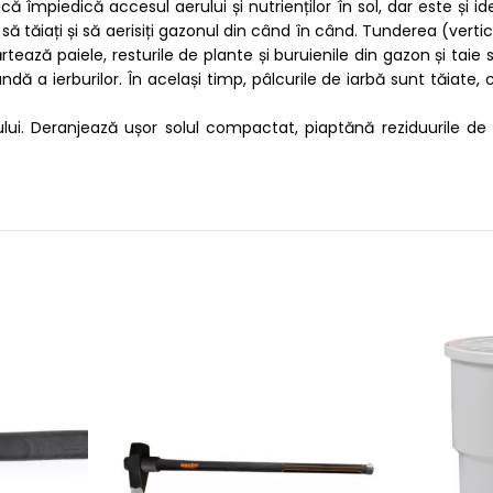
ă împiedică accesul aerului și nutrienților în sol, dar este și i
ă tăiați și să aerisiți gazonul din când în când. Tunderea (vert
ază paiele, resturile de plante și buruienile din gazon și taie s
ndă a ierburilor. În același timp, pâlcurile de iarbă sunt tăiate
i. Deranjează ușor solul compactat, piaptănă reziduurile de la 