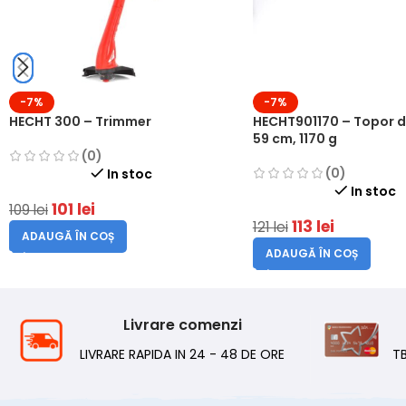
-7%
-7%
HECHT 300 – Trimmer
HECHT901170 – Topor d
59 cm, 1170 g
(0)
(0)
In stoc
In stoc
101
lei
109
lei
113
lei
121
lei
ADAUGĂ ÎN COȘ
ADAUGĂ ÎN COȘ
Livrare comenzi
LIVRARE RAPIDA IN 24 - 48 DE ORE
T