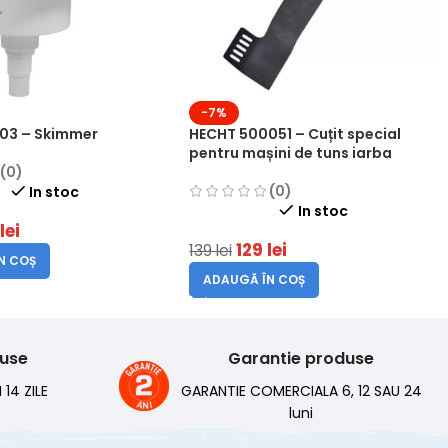
-7%
03 – Skimmer
HECHT 500051 – Cuțit special
pentru mașini de tuns iarba
(0)
(0)
In stoc
In stoc
2
lei
129
lei
139
lei
N COȘ
ADAUGĂ ÎN COȘ
duse
Garantie produse
 14 ZILE
GARANTIE COMERCIALA 6, 12 SAU 24
luni