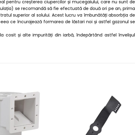
deal pentru creșterea ciupercilor și mucegaiului, care nu sunt de
iculația) se recomandă să fie efectuată de două ori pe an, prima
tratul superior al solului. Acest lucru va îmbunătăți absorbția de
, ceea ce încurajează formarea de lăstari noi și astfel gazonul se
cosit și alte impurități din iarbă, îndepărtând astfel învelișul