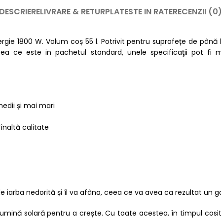
DESCRIERE
LIVRARE & RETUR
PLATESTE IN RATE
RECENZII (0
e 1800 W. Volum coș 55 l. Potrivit pentru suprafețe de până la 
ceea ce este in pachetul standard, unele specificaţii pot fi
medii și mai mari
 înaltă calitate
de iarba nedorită și îl va afâna, ceea ce va avea ca rezultat un 
 lumină solară pentru a crește. Cu toate acestea, în timpul cosit