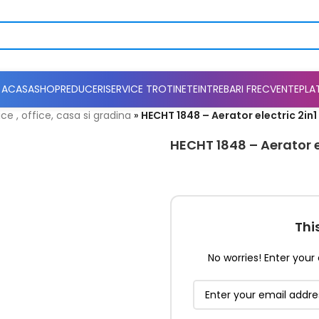
ACASA
SHOP
REDUCERI
SERVICE TROTINETE
INTREBARI FRECVENTE
PLA
ce , office, casa si gradina
»
HECHT 1848 – Aerator electric 2in1
HECHT 1848 – Aerator e
Thi
No worries! Enter your 