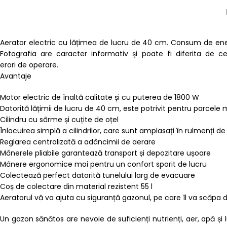
Aerator electric cu lățimea de lucru de 40 cm. Consum de energi
Fotografia are caracter informativ şi poate fi diferita de 
erori de operare.
Avantaje
Motor electric de înaltă calitate și cu puterea de 1800 W
Datorită lățimii de lucru de 40 cm, este potrivit pentru parcele 
Cilindru cu sârme și cuțite de oțel
Înlocuirea simplă a cilindrilor, care sunt amplasați în rulmenți de
Reglarea centralizată a adâncimii de aerare
Mânerele pliabile garantează transport și depozitare ușoare
Mânere ergonomice moi pentru un confort sporit de lucru
Colectează perfect datorită tunelului larg de evacuare
Coș de colectare din material rezistent 55 l
Aeratorul vă va ajuta cu siguranță gazonul, pe care îl va scăpa 
Un gazon sănătos are nevoie de suficienți nutrienți, aer, apă și