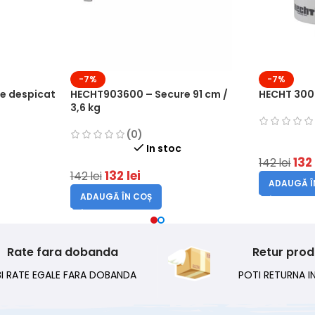
-7%
-7%
e despicat
HECHT903600 – Secure 91 cm /
HECHT 300
3,6 kg
(0)
In stoc
13
142
lei
132
lei
142
lei
ADAUGĂ Î
ADAUGĂ ÎN COȘ
Rate fara dobanda
Retur pro
BI RATE EGALE FARA DOBANDA
POTI RETURNA IN