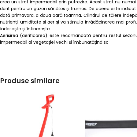
crea un strat impermeabil prin putrezire. Acest strat nu numai c
dorit pentru un gazon sănătos și frumos. De aceea este indicat s
dată primavara, a doua oară toamna. Cilindrul de tăiere îndepărte
nutrienți, umiditate și aer și va stimula înrădăcinarea mai profu
îndesește și întinerește.
Aerisirea (aerificarea) este recomandată pentru restul sezonulu
impermeabil al vegetației vechi și îmbunătățind sc
Produse similare