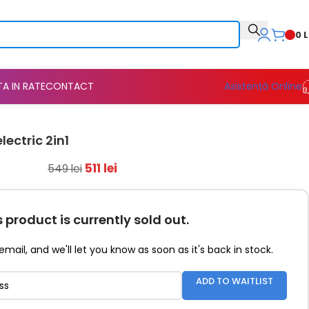
0
L
TA IN RATE
CONTACT
Asistență Online
lectric 2in1
511
lei
549
lei
s product is currently sold out.
email, and we'll let you know as soon as it's back in stock.
ADD TO WAITLIST