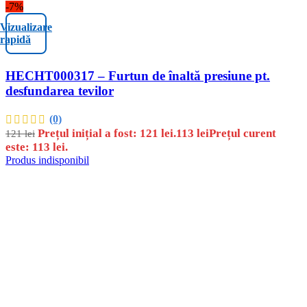
-7%
Vizualizare
rapidă
HECHT000317 – Furtun de înaltă presiune pt.
desfundarea tevilor
(0)
Prețul inițial a fost: 121 lei.
113
lei
Prețul curent
121
lei
este: 113 lei.
Produs indisponibil