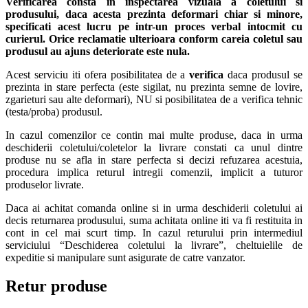
Verificarea consta in inspectarea vizuala a coletului si
produsului, daca acesta prezinta deformari chiar si minore,
specificati acest lucru pe intr-un proces verbal intocmit cu
curierul.
Orice reclamatie ulterioara conform careia coletul sau
produsul au ajuns deteriorate este nula.
Acest serviciu iti ofera posibilitatea de a
verifica
daca produsul se
prezinta in stare perfecta (este sigilat, nu prezinta semne de lovire,
zgarieturi sau alte deformari), NU si posibilitatea de a verifica tehnic
(testa/proba) produsul.
In cazul comenzilor ce contin mai multe produse, daca in urma
deschiderii coletului/coletelor la livrare constati ca unul dintre
produse nu se afla in stare perfecta si decizi refuzarea acestuia,
procedura implica returul intregii comenzii, implicit a tuturor
produselor livrate.
Daca ai achitat comanda online si in urma deschiderii coletului ai
decis returnarea produsului, suma achitata online iti va fi restituita in
cont in cel mai scurt timp. In cazul returului prin intermediul
serviciului “Deschiderea coletului la livrare”, cheltuielile de
expeditie si manipulare sunt asigurate de catre vanzator.
Retur produse