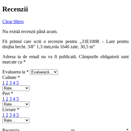
Recenzii
Clear filters
Nu există recenzii până acum.
Fii primul care scrii o recenzie pentru „33E100R – Lant pentru
drujba hecht. 3/8″ 1,3 mm,rola 1640 zale, 30,5 m”
Adresa ta de email nu va fi publicată.
Câmpurile obligatorii sunt
marcate cu
*
Evaluarea ta
*
Calitate
*
1
2
3
4
5
Pret
*
1
2
3
4
5
Livrare
*
1
2
3
4
5
Recenzia ta
*