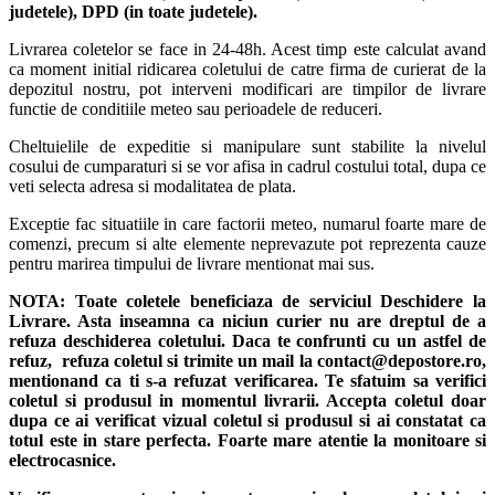
judetele), DPD (in toate judetele)
.
Livrarea coletelor se face in 24-48h. Acest timp este calculat avand
ca moment initial ridicarea coletului de catre firma de curierat de la
depozitul nostru, pot interveni modificari are timpilor de livrare
functie de conditiile meteo sau perioadele de reduceri.
Cheltuielile de expeditie si manipulare sunt stabilite la nivelul
cosului de cumparaturi si se vor afisa in cadrul costului total, dupa ce
veti selecta adresa si modalitatea de plata.
Exceptie fac situatiile in care factorii meteo, numarul foarte mare de
comenzi, precum si alte elemente neprevazute pot reprezenta cauze
pentru marirea timpului de livrare mentionat mai sus.
NOTA:
Toate coletele beneficiaza de serviciul Deschidere la
Livrare. Asta inseamna ca niciun curier nu are dreptul de a
refuza deschiderea coletului. Daca te confrunti cu un astfel de
refuz, refuza coletul si trimite un mail la contact@depostore.ro,
mentionand ca ti s-a refuzat verificarea.
Te sfatuim sa verifici
coletul si produsul in momentul livrarii. Accepta coletul doar
dupa ce ai verificat vizual coletul si produsul si ai constatat ca
totul este in stare perfecta. Foarte mare atentie la monitoare si
electrocasnice.