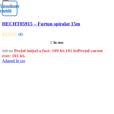
Vizualizare
rapidă
HECHT05915 – Furtun spiralat 15m
(0)
In stoc
Prețul inițial a fost: 109 lei.
101
lei
Prețul curent
109
lei
este: 101 lei.
Adaugă în coș