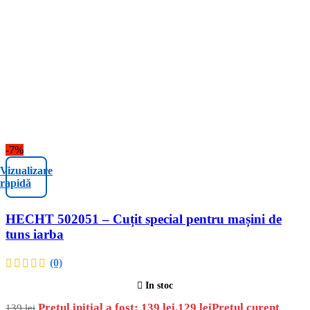
-7%
Vizualizare
rapidă
HECHT 502051 – Cuțit special pentru mașini de
tuns iarba
(0)
In stoc
Prețul inițial a fost: 139 lei.
129
lei
Prețul curent
139
lei