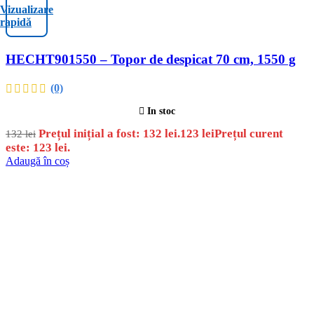
Vizualizare
rapidă
HECHT901550 – Topor de despicat 70 cm, 1550 g
(0)
In stoc
Prețul inițial a fost: 132 lei.
123
lei
Prețul curent
132
lei
este: 123 lei.
Adaugă în coș