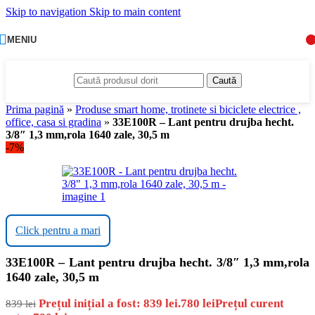
Skip to navigation
Skip to main content
MENIU
Caută
Prima pagină
»
Produse smart home, trotinete si biciclete electrice ,
office, casa si gradina
»
33E100R – Lant pentru drujba hecht.
3/8″ 1,3 mm,rola 1640 zale, 30,5 m
-7%
Click pentru a mari
33E100R – Lant pentru drujba hecht. 3/8″ 1,3 mm,rola
1640 zale, 30,5 m
Prețul inițial a fost: 839 lei.
780
lei
Prețul curent
839
lei