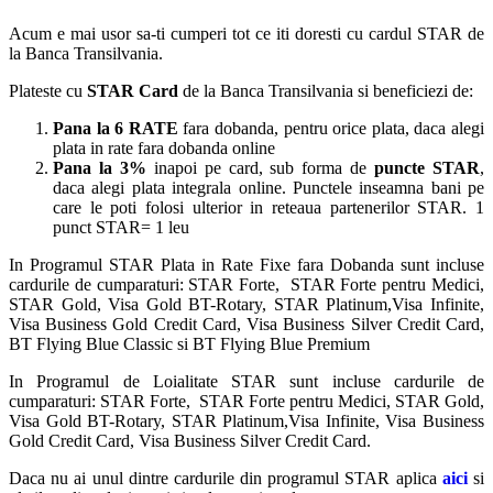
Acum e mai usor sa-ti cumperi tot ce iti doresti cu cardul STAR de
la Banca Transilvania.
Plateste cu
STAR Card
de la Banca Transilvania si beneficiezi de:
Pana la 6 RATE
fara dobanda, pentru orice plata, daca alegi
plata in rate fara dobanda online
Pana la 3%
inapoi pe card, sub forma de
puncte STAR
,
daca alegi plata integrala online. Punctele inseamna bani pe
care le poti folosi ulterior in reteaua partenerilor STAR. 1
punct STAR= 1 leu
In Programul STAR Plata in Rate Fixe fara Dobanda sunt incluse
cardurile de cumparaturi: STAR Forte, STAR Forte pentru Medici,
STAR Gold, Visa Gold BT-Rotary, STAR Platinum,Visa Infinite,
Visa Business Gold Credit Card, Visa Business Silver Credit Card,
BT Flying Blue Classic si BT Flying Blue Premium
In Programul de Loialitate STAR sunt incluse cardurile de
cumparaturi: STAR Forte, STAR Forte pentru Medici, STAR Gold,
Visa Gold BT-Rotary, STAR Platinum,Visa Infinite, Visa Business
Gold Credit Card, Visa Business Silver Credit Card.
Daca nu ai unul dintre cardurile din programul STAR aplica
aici
si