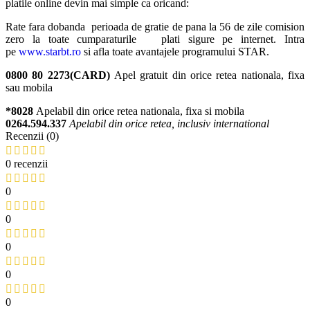
platile online devin mai simple ca oricand:
Rate fara dobanda perioada de gratie de pana la 56 de zile comision
zero la toate cumparaturile plati sigure pe internet. Intra
pe
www.starbt.ro
si afla toate avantajele programului STAR.
0800 80 2273(CARD)
Apel gratuit din orice retea nationala, fixa
sau mobila
*8028
Apelabil din orice retea nationala, fixa si mobila
0264.594.337
Apelabil din orice retea, inclusiv international
Recenzii (0)
0 recenzii
0
0
0
0
0