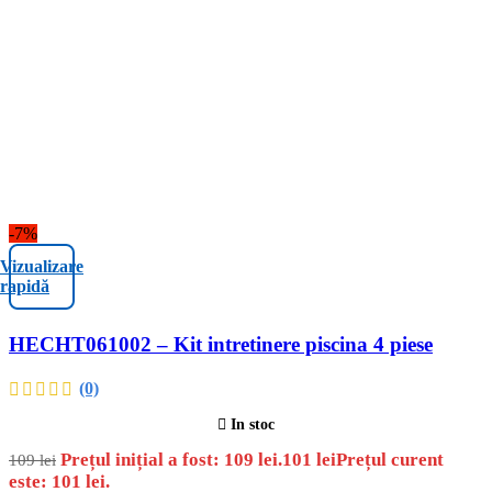
-7%
Vizualizare
rapidă
HECHT061002 – Kit intretinere piscina 4 piese
(0)
In stoc
Prețul inițial a fost: 109 lei.
101
lei
Prețul curent
109
lei
este: 101 lei.