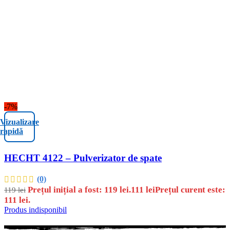
-7%
Vizualizare
rapidă
HECHT 4122 – Pulverizator de spate
(0)
Prețul inițial a fost: 119 lei.
111
lei
Prețul curent este:
119
lei
111 lei.
Produs indisponibil