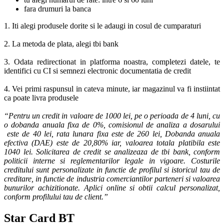
fara drumuri la banca
1. Iti alegi produsele dorite si le adaugi in cosul de cumparaturi
2. La metoda de plata, alegi tbi bank
3. Odata redirectionat in platforma noastra, completezi datele, te
identifici cu CI si semnezi electronic documentatia de credit
4. Vei primi raspunsul in cateva minute, iar magazinul va fi instiintat
ca poate livra produsele
“Pentru un credit in valoare de 1000 lei, pe o perioada de 4 luni, cu
o dobanda anuala fixa de 0%, comisionul de analiza a dosarului
este de 40 lei, rata lunara fixa este de 260 lei, Dobanda anuala
efectiva (DAE) este de 20,80% iar, valoarea totala platibila este
1040 lei. Solicitarea de credit se analizeaza de tbi bank, conform
politicii interne si reglementarilor legale in vigoare. Costurile
creditului sunt personalizate in functie de profilul si istoricul tau de
creditare, in functie de industria comerciantilor parteneri si valoarea
bunurilor achizitionate. Aplici online si obtii calcul personalizat,
conform profilului tau de client.”
Star Card BT