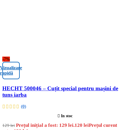
-7%
Vizualizare
rapidă
HECHT 500046 – Cuțit special pentru mașini de
tuns iarba
(0)
In stoc
Prețul inițial a fost: 129 lei.
120
lei
Prețul curent
129
lei