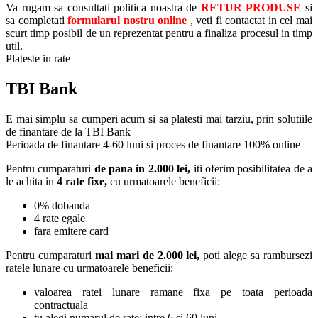
Va rugam sa consultati politica noastra de
RETUR PRODUSE
si
sa completati
formularul nostru online
, veti fi contactat in cel mai
scurt timp posibil de un reprezentat pentru a finaliza procesul in timp
util.
Plateste in rate
TBI Bank
E mai simplu sa cumperi acum si sa platesti mai tarziu, prin solutiile
de finantare de la TBI Bank
Perioada de finantare
4-60 luni
si proces de finantare 100% online
Pentru cumparaturi
de pana in 2.000 lei,
iti oferim posibilitatea de a
le achita in
4 rate fixe,
cu urmatoarele beneficii:
0% dobanda
4 rate egale
fara emitere card
Pentru cumparaturi
mai mari de 2.000 lei,
poti alege sa rambursezi
ratele lunare cu urmatoarele beneficii:
valoarea ratei lunare ramane fixa pe toata perioada
contractuala
tu alegi numarul de rate: intre 6 si 60 luni