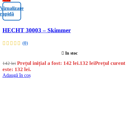
Vizualizare
rapidă
HECHT 30003 – Skimmer
(0)
In stoc
Prețul inițial a fost: 142 lei.
132
lei
Prețul curent
142
lei
este: 132 lei.
Adaugă în coș