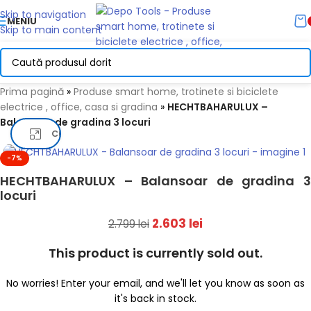
Skip to navigation
MENIU
Skip to main content
Prima pagină
»
Produse smart home, trotinete si biciclete
electrice , office, casa si gradina
»
HECHTBAHARULUX –
Balansoar de gradina 3 locuri
Click pentru a mari
-7%
HECHTBAHARULUX – Balansoar de gradina 3
locuri
2.603
lei
2.799
lei
This product is currently sold out.
No worries! Enter your email, and we'll let you know as soon as
it's back in stock.