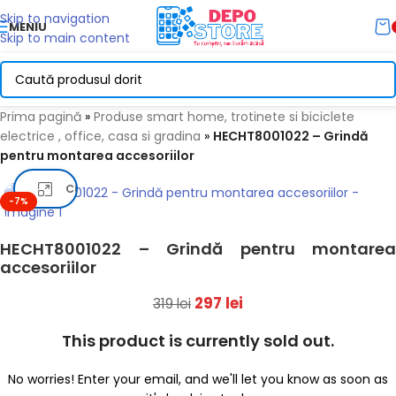
Skip to navigation
MENIU
Skip to main content
Prima pagină
»
Produse smart home, trotinete si biciclete
electrice , office, casa si gradina
»
HECHT8001022 – Grindă
pentru montarea accesoriilor
Click pentru a mari
-7%
HECHT8001022 – Grindă pentru montarea
accesoriilor
297
lei
319
lei
This product is currently sold out.
No worries! Enter your email, and we'll let you know as soon as