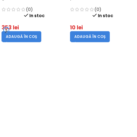
NT-HT230B, motor 2 timpi,
Mesterino Tools NT-BC520B
cilindree 22.5 cm3, putere
(0)
(0)
0.9 cai, lungime taiere 46 cm
In stoc
In stoc
353
lei
10
lei
ADAUGĂ ÎN COȘ
ADAUGĂ ÎN COȘ