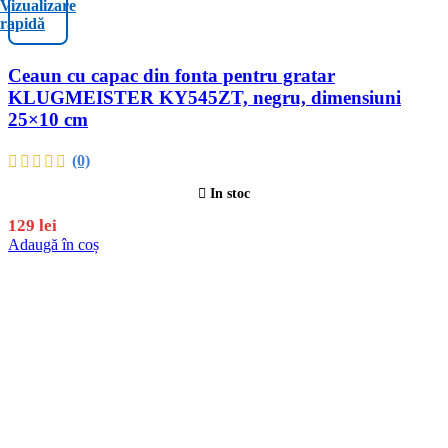
Vizualizare
rapidă
Ceaun cu capac din fonta pentru gratar
KLUGMEISTER KY545ZT, negru, dimensiuni
25×10 cm
(0)
In stoc
129
lei
Adaugă în coș