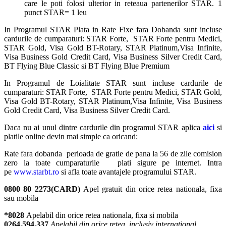
care le poti folosi ulterior in reteaua partenerilor STAR. 1
punct STAR= 1 leu
In Programul STAR Plata in Rate Fixe fara Dobanda sunt incluse
cardurile de cumparaturi: STAR Forte, STAR Forte pentru Medici,
STAR Gold, Visa Gold BT-Rotary, STAR Platinum,Visa Infinite,
Visa Business Gold Credit Card, Visa Business Silver Credit Card,
BT Flying Blue Classic si BT Flying Blue Premium
In Programul de Loialitate STAR sunt incluse cardurile de
cumparaturi: STAR Forte, STAR Forte pentru Medici, STAR Gold,
Visa Gold BT-Rotary, STAR Platinum,Visa Infinite, Visa Business
Gold Credit Card, Visa Business Silver Credit Card.
Daca nu ai unul dintre cardurile din programul STAR aplica
aici
si
platile online devin mai simple ca oricand:
Rate fara dobanda perioada de gratie de pana la 56 de zile comision
zero la toate cumparaturile plati sigure pe internet. Intra
pe
www.starbt.ro
si afla toate avantajele programului STAR.
0800 80 2273(CARD)
Apel gratuit din orice retea nationala, fixa
sau mobila
*8028
Apelabil din orice retea nationala, fixa si mobila
0264.594.337
Apelabil din orice retea, inclusiv international