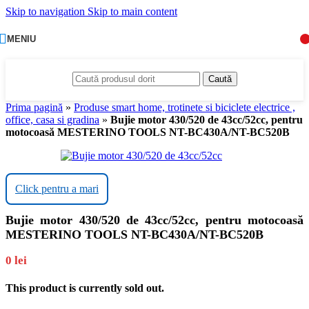
Skip to navigation
Skip to main content
MENIU
Caută
Prima pagină
»
Produse smart home, trotinete si biciclete electrice ,
office, casa si gradina
»
Bujie motor 430/520 de 43cc/52cc, pentru
motocoasă MESTERINO TOOLS NT-BC430A/NT-BC520B
Click pentru a mari
Bujie motor 430/520 de 43cc/52cc, pentru motocoasă
MESTERINO TOOLS NT-BC430A/NT-BC520B
0
lei
This product is currently sold out.