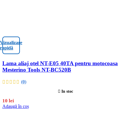
Vizualizare
rapidă
Lama aliaj otel NT-E05 40TA pentru motocoasa
Mesterino Tools NT-BC520B
(0)
In stoc
10
lei
Adaugă în coș