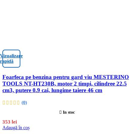
Vizualizare
rapidă
Foarfeca pe benzina pentru gard viu MESTERINO
TOOLS NT-HT230B, motor 2 timpi, cilindree 22.5
cm3, putere 0.9 cai, lungime taiere 46 cm
(0)
In stoc
353
lei
Adaugă în coș