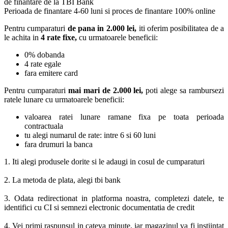
de finantare de la TBI Bank
Perioada de finantare
4-60 luni
si proces de finantare 100% online
Pentru cumparaturi
de pana in 2.000 lei,
iti oferim posibilitatea de a
le achita in
4 rate fixe,
cu urmatoarele beneficii:
0% dobanda
4 rate egale
fara emitere card
Pentru cumparaturi
mai mari de 2.000 lei,
poti alege sa rambursezi
ratele lunare cu urmatoarele beneficii:
valoarea ratei lunare ramane fixa pe toata perioada
contractuala
tu alegi numarul de rate: intre 6 si 60 luni
fara drumuri la banca
1. Iti alegi produsele dorite si le adaugi in cosul de cumparaturi
2. La metoda de plata, alegi tbi bank
3. Odata redirectionat in platforma noastra, completezi datele, te
identifici cu CI si semnezi electronic documentatia de credit
4. Vei primi raspunsul in cateva minute, iar magazinul va fi instiintat