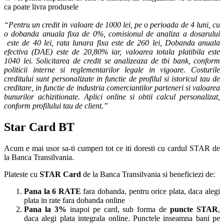
ca poate livra produsele
“Pentru un credit in valoare de 1000 lei, pe o perioada de 4 luni, cu
o dobanda anuala fixa de 0%, comisionul de analiza a dosarului
este de 40 lei, rata lunara fixa este de 260 lei, Dobanda anuala
efectiva (DAE) este de 20,80% iar, valoarea totala platibila este
1040 lei. Solicitarea de credit se analizeaza de tbi bank, conform
politicii interne si reglementarilor legale in vigoare. Costurile
creditului sunt personalizate in functie de profilul si istoricul tau de
creditare, in functie de industria comerciantilor parteneri si valoarea
bunurilor achizitionate. Aplici online si obtii calcul personalizat,
conform profilului tau de client.”
Star Card BT
Acum e mai usor sa-ti cumperi tot ce iti doresti cu cardul STAR de
la Banca Transilvania.
Plateste cu
STAR Card
de la Banca Transilvania si beneficiezi de:
Pana la 6 RATE
fara dobanda, pentru orice plata, daca alegi
plata in rate fara dobanda online
Pana la 3%
inapoi pe card, sub forma de
puncte STAR
,
daca alegi plata integrala online. Punctele inseamna bani pe