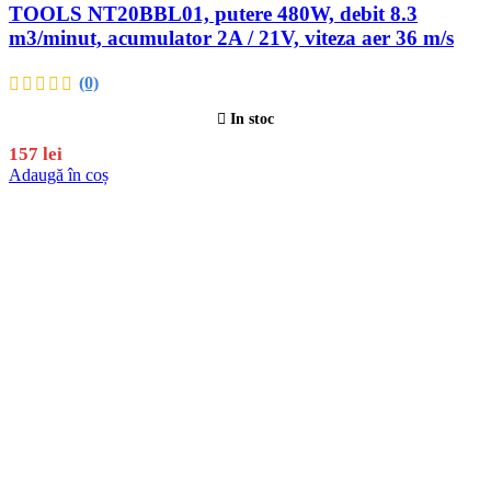
TOOLS NT20BBL01, putere 480W, debit 8.3
m3/minut, acumulator 2A / 21V, viteza aer 36 m/s
(0)
In stoc
157
lei
Adaugă în coș