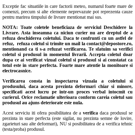
Exceptie fac situatiile in care factorii meteo, numarul foarte mare de
comenzi, precum si alte elemente neprevazute pot reprezenta cauze
pentru marirea timpului de livrare mentionat mai sus.
NOTA:
Toate coletele beneficiaza de serviciul Deschidere la
Livrare. Asta inseamna ca niciun curier nu are dreptul de a
refuza deschiderea coletului. Daca te confrunti cu un astfel de
refuz, refuza coletul si trimite un mail la contact@depostore.ro,
mentionand ca ti s-a refuzat verificarea.
Te sfatuim sa verifici
coletul si produsul in momentul livrarii. Accepta coletul doar
dupa ce ai verificat vizual coletul si produsul si ai constatat ca
totul este in stare perfecta. Foarte mare atentie la monitoare si
electrocasnice.
Verificarea consta in inspectarea vizuala a coletului si
produsului, daca acesta prezinta deformari chiar si minore,
specificati acest lucru pe intr-un proces verbal intocmit cu
curierul.
Orice reclamatie ulterioara conform careia coletul sau
produsul au ajuns deteriorate este nula.
Acest serviciu iti ofera posibilitatea de a
verifica
daca produsul se
prezinta in stare perfecta (este sigilat, nu prezinta semne de lovire,
zgarieturi sau alte deformari), NU si posibilitatea de a verifica tehnic
(testa/proba) produsul.