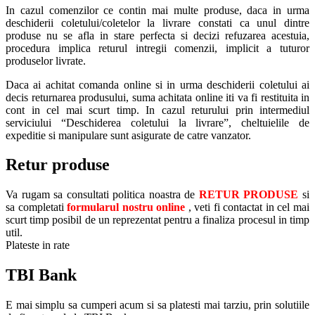
In cazul comenzilor ce contin mai multe produse, daca in urma
deschiderii coletului/coletelor la livrare constati ca unul dintre
produse nu se afla in stare perfecta si decizi refuzarea acestuia,
procedura implica returul intregii comenzii, implicit a tuturor
produselor livrate.
Daca ai achitat comanda online si in urma deschiderii coletului ai
decis returnarea produsului, suma achitata online iti va fi restituita in
cont in cel mai scurt timp. In cazul returului prin intermediul
serviciului “Deschiderea coletului la livrare”, cheltuielile de
expeditie si manipulare sunt asigurate de catre vanzator.
Retur produse
Va rugam sa consultati politica noastra de
RETUR PRODUSE
si
sa completati
formularul nostru online
, veti fi contactat in cel mai
scurt timp posibil de un reprezentat pentru a finaliza procesul in timp
util.
Plateste in rate
TBI Bank
E mai simplu sa cumperi acum si sa platesti mai tarziu, prin solutiile