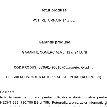
Retur produse
POTI RETURNA IN 14 ZILE
Garantie produse
GARANTIE COMERCIALA 6, 12 si 24 LUNI
COD PRODUS:
8595614905107
Categorie:
Gradina
DESCRIERE
LIVRARE & RETUR
PLATESTE IN RATE
RECENZII (0)
Descriere
Roți de lamă pentru arat pentru cultivator – două bucăți – pentru
HECHT 785, 790,790 BS și 795. Fotografia are caracter informativ şi