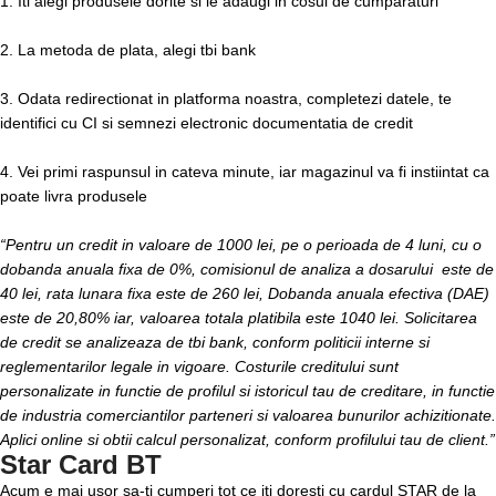
1. Iti alegi produsele dorite si le adaugi in cosul de cumparaturi
2. La metoda de plata, alegi tbi bank
3. Odata redirectionat in platforma noastra, completezi datele, te
identifici cu CI si semnezi electronic documentatia de credit
4. Vei primi raspunsul in cateva minute, iar magazinul va fi instiintat ca
poate livra produsele
“Pentru un credit in valoare de 1000 lei, pe o perioada de 4 luni, cu o
dobanda anuala fixa de 0%, comisionul de analiza a dosarului este de
40 lei, rata lunara fixa este de 260 lei, Dobanda anuala efectiva (DAE)
este de 20,80% iar, valoarea totala platibila este 1040 lei. Solicitarea
de credit se analizeaza de tbi bank, conform politicii interne si
reglementarilor legale in vigoare. Costurile creditului sunt
personalizate in functie de profilul si istoricul tau de creditare, in functie
de industria comerciantilor parteneri si valoarea bunurilor achizitionate.
Aplici online si obtii calcul personalizat, conform profilului tau de client.”
Star Card BT
Acum e mai usor sa-ti cumperi tot ce iti doresti cu cardul STAR de la