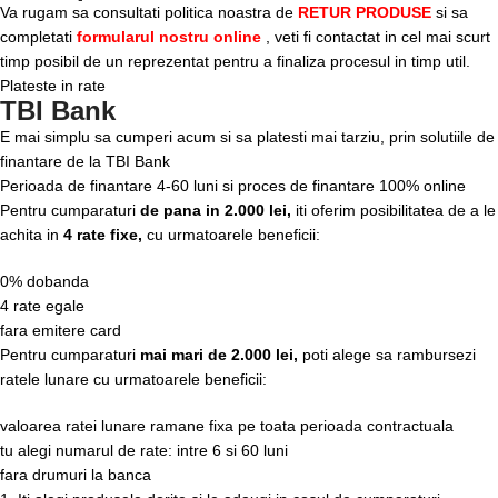
Va rugam sa consultati politica noastra de
RETUR PRODUSE
si sa
completati
formularul nostru online
, veti fi contactat in cel mai scurt
timp posibil de un reprezentat pentru a finaliza procesul in timp util.
Plateste in rate
TBI Bank
E mai simplu sa cumperi acum si sa platesti mai tarziu, prin solutiile de
finantare de la TBI Bank
Perioada de finantare
4-60 luni
si proces de finantare 100% online
Pentru cumparaturi
de pana in 2.000 lei,
iti oferim posibilitatea de a le
achita in
4 rate fixe,
cu urmatoarele beneficii:
0% dobanda
4 rate egale
fara emitere card
Pentru cumparaturi
mai mari de 2.000 lei,
poti alege sa rambursezi
ratele lunare cu urmatoarele beneficii:
valoarea ratei lunare ramane fixa pe toata perioada contractuala
tu alegi numarul de rate: intre 6 si 60 luni
fara drumuri la banca