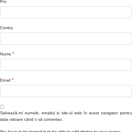
Pro
Contra
*
Nume
*
Email
Salvează-mi numele, emailul și site-ul web în acest navigator pentru
data viitoare când o să comentez.
You have to be logged in to be able to add photos to your review.