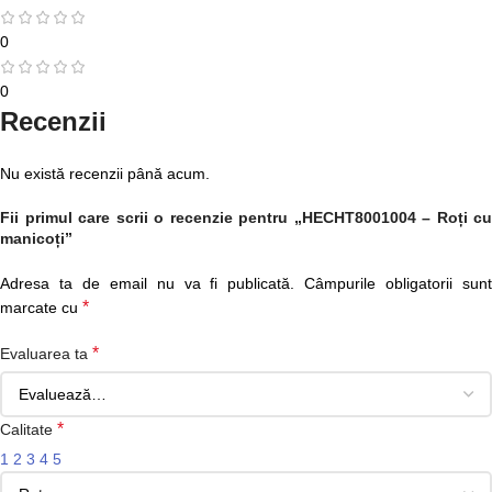
0
0
Recenzii
Nu există recenzii până acum.
Fii primul care scrii o recenzie pentru „HECHT8001004 – Roți cu
manicoți”
Adresa ta de email nu va fi publicată.
Câmpurile obligatorii sun
*
marcate cu
*
Evaluarea ta
*
Calitate
1
2
3
4
5