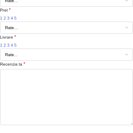
*
Pret
1
2
3
4
5
*
Livrare
1
2
3
4
5
*
Recenzia ta