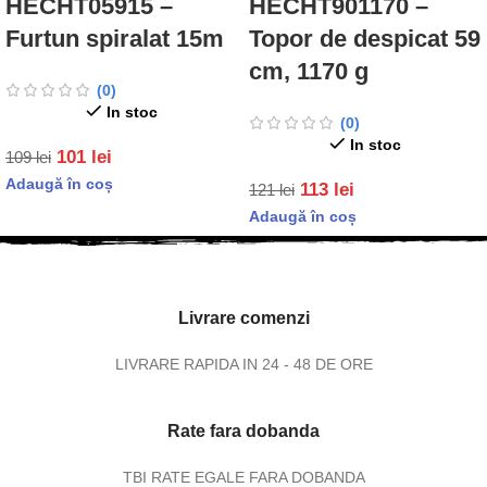
HECHT05915 –
HECHT901170 –
Furtun spiralat 15m
Topor de despicat 59
cm, 1170 g
(0)
In stoc
(0)
In stoc
101
lei
109
lei
Adaugă în coș
113
lei
121
lei
Adaugă în coș
Livrare comenzi
LIVRARE RAPIDA IN 24 - 48 DE ORE
Rate fara dobanda
TBI RATE EGALE FARA DOBANDA