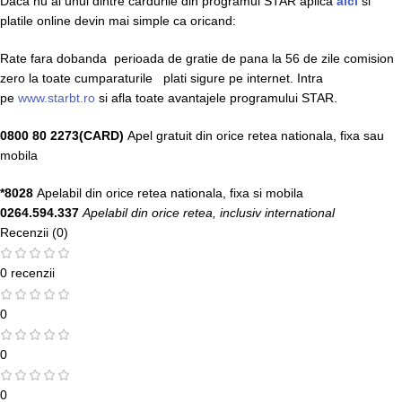
Daca nu ai unul dintre cardurile din programul STAR aplica
aici
si
platile online devin mai simple ca oricand:
Rate fara dobanda perioada de gratie de pana la 56 de zile comision
zero la toate cumparaturile plati sigure pe internet. Intra
pe
www.starbt.ro
si afla toate avantajele programului STAR.
0800 80 2273(CARD)
Apel gratuit din orice retea nationala, fixa sau
mobila
*8028
Apelabil din orice retea nationala, fixa si mobila
0264.594.337
Apelabil din orice retea, inclusiv international
Recenzii (0)
0 recenzii
0
0
0