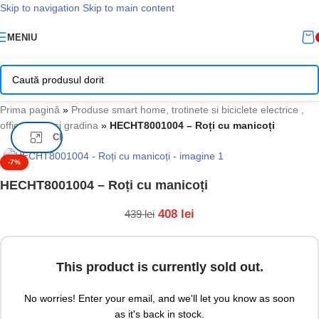
Skip to navigation
Skip to main content
MENIU
Prima pagină
»
Produse smart home, trotinete si biciclete electrice ,
office, casa si gradina
»
HECHT8001004 – Roți cu manicoți
Click pentru a mari
-7%
HECHT8001004 – Roți cu manicoți
408
lei
439
lei
This product is currently sold out.
No worries! Enter your email, and we'll let you know as soon
as it's back in stock.