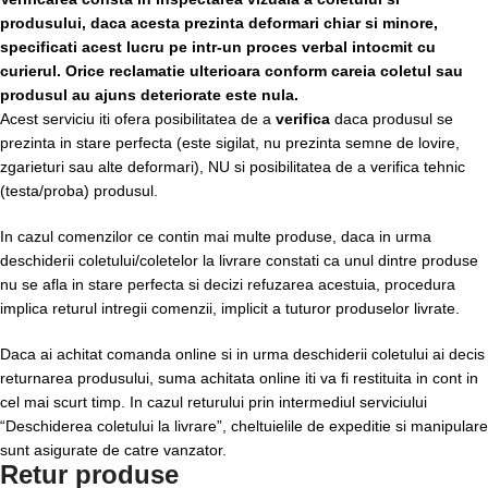
produsului, daca acesta prezinta deformari chiar si minore,
specificati acest lucru pe intr-un proces verbal intocmit cu
curierul.
Orice reclamatie ulterioara conform careia coletul sau
produsul au ajuns deteriorate este nula.
Acest serviciu iti ofera posibilitatea de a
verifica
daca produsul se
prezinta in stare perfecta (este sigilat, nu prezinta semne de lovire,
zgarieturi sau alte deformari), NU si posibilitatea de a verifica tehnic
(testa/proba) produsul.
In cazul comenzilor ce contin mai multe produse, daca in urma
deschiderii coletului/coletelor la livrare constati ca unul dintre produse
nu se afla in stare perfecta si decizi refuzarea acestuia, procedura
implica returul intregii comenzii, implicit a tuturor produselor livrate.
Daca ai achitat comanda online si in urma deschiderii coletului ai decis
returnarea produsului, suma achitata online iti va fi restituita in cont in
cel mai scurt timp. In cazul returului prin intermediul serviciului
“Deschiderea coletului la livrare”, cheltuielile de expeditie si manipulare
sunt asigurate de catre vanzator.
Retur produse