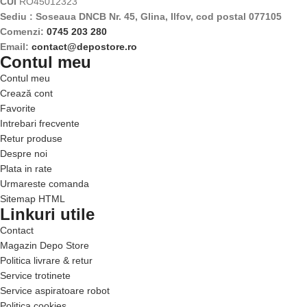
CUI
RO45012323
Sediu : Soseaua DNCB Nr. 45, Glina, Ilfov, cod postal 077105
Comenzi:
0745 203 280
Email:
contact@depostore.ro
Contul meu
Contul meu
Crează cont
Favorite
Intrebari frecvente
Retur produse
Despre noi
Plata in rate
Urmareste comanda
Sitemap HTML
Linkuri utile
Contact
Magazin Depo Store
Politica livrare & retur
Service trotinete
Service aspiratoare robot
Politica cookies