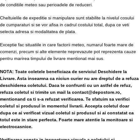
de conditiile meteo sau perioadele de reduceri.
Cheltuielile de expeditie si manipulare sunt stabilite la nivelul cosului
de cumparaturi si se vor afisa in cadrul costului total, dupa ce veti
selecta adresa si modalitatea de plata.
Exceptie fac situatiile in care factorii meteo, numarul foarte mare de
comenzi, precum si alte elemente neprevazute pot reprezenta cauze
pentru marirea timpului de livrare mentionat mai sus.
NOTA:
Toate coletele beneficiaza de serviciul Deschidere la
Livrare. Asta inseamna ca niciun curier nu are dreptul de a refuza
deschiderea coletului. Daca te confrunti cu un astfel de refuz,
refuza coletul si trimite un mail la contact@depostore.ro,
mentionand ca ti s-a refuzat verificarea.
Te sfatuim sa verifici
coletul si produsul in momentul livrarii. Accepta coletul doar
dupa ce ai verificat vizual coletul si produsul si ai constatat ca
totul este in stare perfecta. Foarte mare atentie la monitoare si
electrocasnice.
Verificarea consta in inspectarea vizuala a coletului si