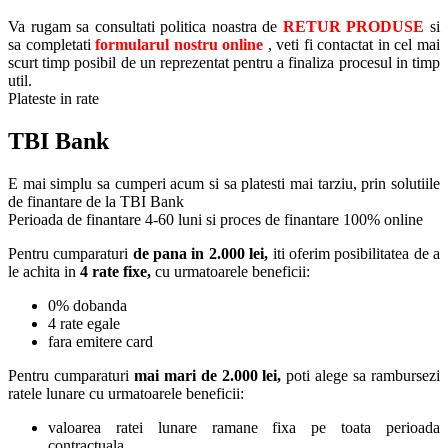
Va rugam sa consultati politica noastra de
RETUR PRODUSE
si
sa completati
formularul nostru online
, veti fi contactat in cel mai
scurt timp posibil de un reprezentat pentru a finaliza procesul in timp
util.
Plateste in rate
TBI Bank
E mai simplu sa cumperi acum si sa platesti mai tarziu, prin solutiile
de finantare de la TBI Bank
Perioada de finantare
4-60 luni
si proces de finantare 100% online
Pentru cumparaturi
de pana in 2.000 lei,
iti oferim posibilitatea de a
le achita in
4 rate fixe,
cu urmatoarele beneficii:
0% dobanda
4 rate egale
fara emitere card
Pentru cumparaturi
mai mari de 2.000 lei,
poti alege sa rambursezi
ratele lunare cu urmatoarele beneficii:
valoarea ratei lunare ramane fixa pe toata perioada
contractuala