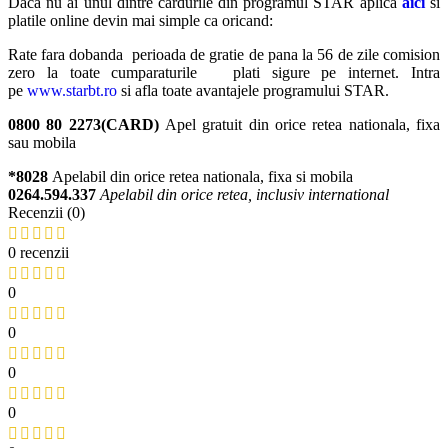
Daca nu ai unul dintre cardurile din programul STAR aplica
aici
si
platile online devin mai simple ca oricand:
Rate fara dobanda perioada de gratie de pana la 56 de zile comision
zero la toate cumparaturile plati sigure pe internet. Intra
pe
www.starbt.ro
si afla toate avantajele programului STAR.
0800 80 2273(CARD)
Apel gratuit din orice retea nationala, fixa
sau mobila
*8028
Apelabil din orice retea nationala, fixa si mobila
0264.594.337
Apelabil din orice retea, inclusiv international
Recenzii (0)
0 recenzii
0
0
0
0