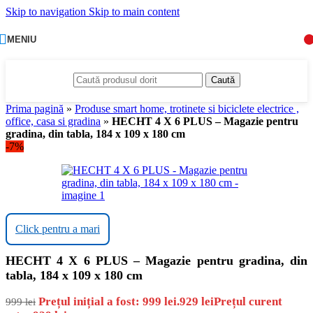
Skip to navigation
Skip to main content
MENIU
Caută
Prima pagină
»
Produse smart home, trotinete si biciclete electrice ,
office, casa si gradina
»
HECHT 4 X 6 PLUS – Magazie pentru
gradina, din tabla, 184 x 109 x 180 cm
-7%
Click pentru a mari
HECHT 4 X 6 PLUS – Magazie pentru gradina, din
tabla, 184 x 109 x 180 cm
Prețul inițial a fost: 999 lei.
929
lei
Prețul curent
999
lei