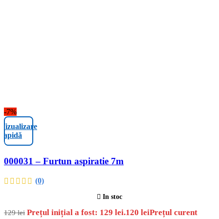
-7%
Vizualizare
rapidă
000031 – Furtun aspiratie 7m
(0)
In stoc
Prețul inițial a fost: 129 lei.
120
lei
Prețul curent
129
lei