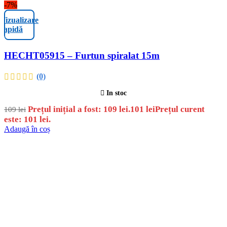
-7%
Vizualizare
rapidă
HECHT05915 – Furtun spiralat 15m
(0)
In stoc
Prețul inițial a fost: 109 lei.
101
lei
Prețul curent
109
lei
este: 101 lei.
Adaugă în coș