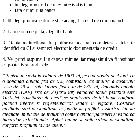
tu alegi numarul de rate: intre 6 si 60 luni
fara drumuri la banca
1. Iti alegi produsele dorite si le adaugi in cosul de cumparaturi
2. La metoda de plata, alegi tbi bank
3. Odata redirectionat in platforma noastra, completezi datele, te
identifici cu CI si semnezi electronic documentatia de credit
4. Vei primi raspunsul in cateva minute, iar magazinul va fi instiintat
ca poate livra produsele
“Pentru un credit in valoare de 1000 lei, pe o perioada de 4 luni, cu
o dobanda anuala fixa de 0%, comisionul de analiza a dosarului
este de 40 lei, rata lunara fixa este de 260 lei, Dobanda anuala
efectiva (DAE) este de 20,80% iar, valoarea totala platibila este
1040 lei. Solicitarea de credit se analizeaza de tbi bank, conform
politicii interne si reglementarilor legale in vigoare. Costurile
creditului sunt personalizate in functie de profilul si istoricul tau de
creditare, in functie de industria comerciantilor parteneri si valoarea
bunurilor achizitionate. Aplici online si obtii calcul personalizat,
conform profilului tau de client.”