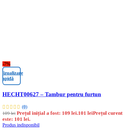
-7%
Vizualizare
rapidă
HECHT00627 – Tambur pentru furtun
(0)
Prețul inițial a fost: 109 lei.
101
lei
Prețul curent
109
lei
este: 101 lei.
Produs indisponibil