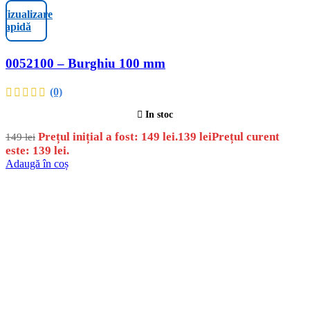
Vizualizare
rapidă
0052100 – Burghiu 100 mm
(0)
In stoc
Prețul inițial a fost: 149 lei.
139
lei
Prețul curent
149
lei
este: 139 lei.
Adaugă în coș