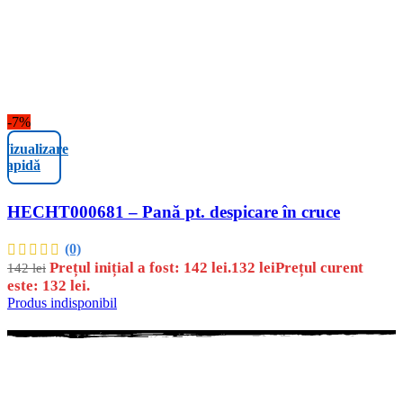
-7%
Vizualizare
rapidă
HECHT000681 – Pană pt. despicare în cruce
(0)
Prețul inițial a fost: 142 lei.
132
lei
Prețul curent
142
lei
este: 132 lei.
Produs indisponibil