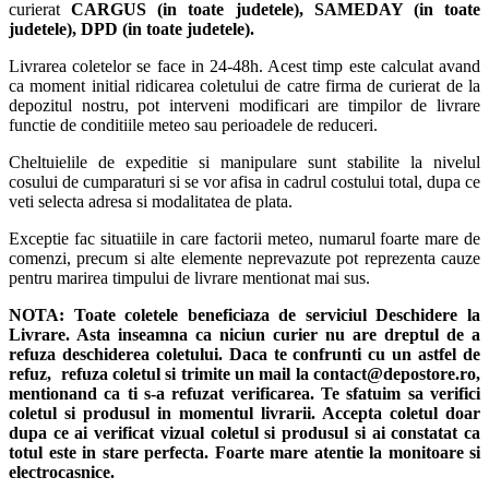
curierat
CARGUS
(in toate judetele),
SAMEDAY (in toate
judetele), DPD (in toate judetele)
.
Livrarea coletelor se face in 24-48h. Acest timp este calculat avand
ca moment initial ridicarea coletului de catre firma de curierat de la
depozitul nostru, pot interveni modificari are timpilor de livrare
functie de conditiile meteo sau perioadele de reduceri.
Cheltuielile de expeditie si manipulare sunt stabilite la nivelul
cosului de cumparaturi si se vor afisa in cadrul costului total, dupa ce
veti selecta adresa si modalitatea de plata.
Exceptie fac situatiile in care factorii meteo, numarul foarte mare de
comenzi, precum si alte elemente neprevazute pot reprezenta cauze
pentru marirea timpului de livrare mentionat mai sus.
NOTA:
Toate coletele beneficiaza de serviciul Deschidere la
Livrare. Asta inseamna ca niciun curier nu are dreptul de a
refuza deschiderea coletului. Daca te confrunti cu un astfel de
refuz, refuza coletul si trimite un mail la contact@depostore.ro,
mentionand ca ti s-a refuzat verificarea.
Te sfatuim sa verifici
coletul si produsul in momentul livrarii. Accepta coletul doar
dupa ce ai verificat vizual coletul si produsul si ai constatat ca
totul este in stare perfecta. Foarte mare atentie la monitoare si
electrocasnice.