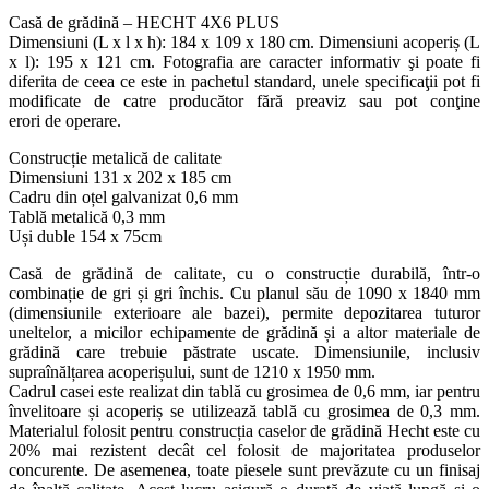
Casă de grădină – HECHT 4X6 PLUS
Dimensiuni (L x l x h): 184 x 109 x 180 cm. Dimensiuni acoperiș (L
x l): 195 x 121 cm. Fotografia are caracter informativ şi poate fi
diferita de ceea ce este in pachetul standard, unele specificaţii pot fi
modificate de catre producător fără preaviz sau pot conţine
erori de operare.
Construcție metalică de calitate
Dimensiuni 131 x 202 x 185 cm
Cadru din oțel galvanizat 0,6 mm
Tablă metalică 0,3 mm
Uși duble 154 x 75cm
Casă de grădină de calitate, cu o construcție durabilă, într-o
combinație de gri și gri închis. Cu planul său de 1090 x 1840 mm
(dimensiunile exterioare ale bazei), permite depozitarea tuturor
uneltelor, a micilor echipamente de grădină și a altor materiale de
grădină care trebuie păstrate uscate. Dimensiunile, inclusiv
supraînălțarea acoperișului, sunt de 1210 x 1950 mm.
Cadrul casei este realizat din tablă cu grosimea de 0,6 mm, iar pentru
învelitoare și acoperiș se utilizează tablă cu grosimea de 0,3 mm.
Materialul folosit pentru construcția caselor de grădină Hecht este cu
20% mai rezistent decât cel folosit de majoritatea produselor
concurente. De asemenea, toate piesele sunt prevăzute cu un finisaj