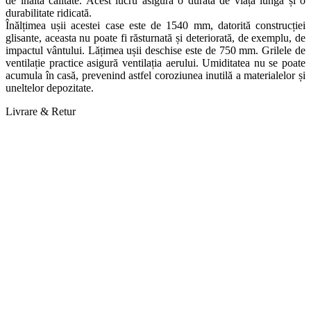
de înaltă calitate. Acest lucru asigură o durată de viață lungă și o
durabilitate ridicată.
Înălțimea ușii acestei case este de 1540 mm, datorită construcției
glisante, aceasta nu poate fi răsturnată și deteriorată, de exemplu, de
impactul vântului. Lățimea ușii deschise este de 750 mm. Grilele de
ventilație practice asigură ventilația aerului. Umiditatea nu se poate
acumula în casă, prevenind astfel coroziunea inutilă a materialelor și
uneltelor depozitate.
Livrare & Retur