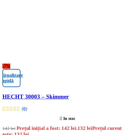
-7%
Vizualizare
rapidă
HECHT 30003 – Skimmer
(0)
In stoc
Prețul inițial a fost: 142 lei.
132
lei
Prețul curent
142
lei
este: 132 lei.