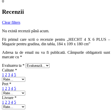
0
Recenzii
Clear filters
Nu există recenzii până acum.
Fii primul care scrii o recenzie pentru „HECHT 4 X 6 PLUS –
Magazie pentru gradina, din tabla, 184 x 109 x 180 cm”
Adresa ta de email nu va fi publicată.
Câmpurile obligatorii sunt
marcate cu
*
Evaluarea ta
*
Calitate
*
1
2
3
4
5
Pret
*
1
2
3
4
5
Livrare
*
1
2
3
4
5