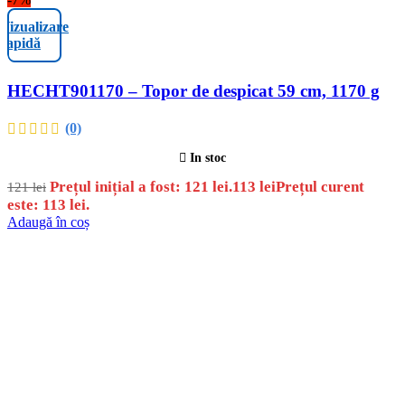
Vizualizare
rapidă
HECHT901170 – Topor de despicat 59 cm, 1170 g
(0)
In stoc
Prețul inițial a fost: 121 lei.
113
lei
Prețul curent
121
lei
este: 113 lei.
Adaugă în coș