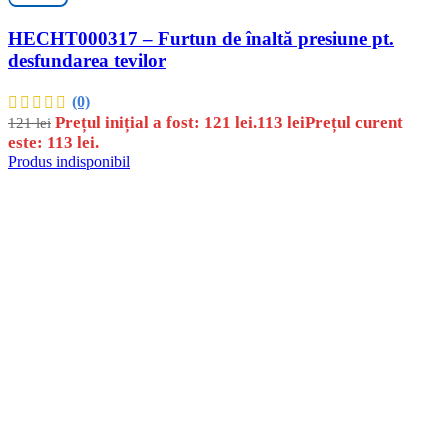
HECHT000317 – Furtun de înaltă presiune pt.
desfundarea tevilor
(0)
Prețul inițial a fost: 121 lei.
113
lei
Prețul curent
121
lei
este: 113 lei.
Produs indisponibil