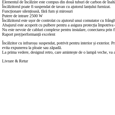
Elementul de încălzire este compus din două tuburi de carbon de înaltă 
Încălzitorul poate fi suspendat de tavan cu ajutorul lanțului furnizat.
Funcționare silențioasă, fără fum și mirosuri
Putere de intrare 2500 W
Încălzitorul este ușor de controlat cu ajutorul unui comutator cu frânghi
Abajurul este acoperit cu pulbere pentru a asigura protecția împotriva 
Nu este nevoie de cabluri complexe pentru instalare, conectarea prin fi
Raport preț/performanță excelent
Încălzitor cu infraroșu suspendat, potrivit pentru interior și exterior. 
evita expunerea la ploaie sau zăpadă.
La prima vedere, designul retro, care amintește de o lampă veche, va a
Livrare & Retur