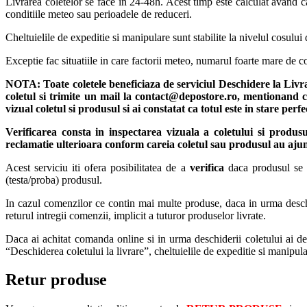
Livrarea coletelor se face in 24-48h. Acest timp este calculat avand ca
conditiile meteo sau perioadele de reduceri.
Cheltuielile de expeditie si manipulare sunt stabilite la nivelul cosului 
Exceptie fac situatiile in care factorii meteo, numarul foarte mare de
NOTA:
Toate coletele beneficiaza de serviciul Deschidere la Liv
coletul si trimite un mail la contact@depostore.ro, mentionand ca
vizual coletul si produsul si ai constatat ca totul este in stare per
Verificarea consta in inspectarea vizuala a coletului si produs
reclamatie ulterioara conform careia coletul sau produsul au ajun
Acest serviciu iti ofera posibilitatea de a
verifica
daca produsul se pr
(testa/proba) produsul.
In cazul comenzilor ce contin mai multe produse, daca in urma deschide
returul intregii comenzii, implicit a tuturor produselor livrate.
Daca ai achitat comanda online si in urma deschiderii coletului ai deci
“Deschiderea coletului la livrare”, cheltuielile de expeditie si manipul
Retur produse