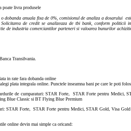
ca poate livra produsele
u o dobanda anuala fixa de 0%, comisionul de analiza a dosarului este
Solicitarea de credit se analizeaza de tbi bank, conform politicii int
unctie de industria comerciantilor parteneri si valoarea bunurilor achiziti
 Banca Transilvania.
lata in rate fara dobanda online
 alegi plata integrala online. Punctele inseamna bani pe care le poti fol
cardurile de cumparaturi: STAR Forte, STAR Forte pentru Medici, S
ying Blue Classic si BT Flying Blue Premium
aturi: STAR Forte, STAR Forte pentru Medici, STAR Gold, Visa Gold 
atile online devin mai simple ca oricand: