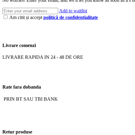
No worries! Enter your email, and we'll let you know as soon as it's b
Add to waitlist
Am citit și accept
politică de confidențialitate
Livrare comenzi
LIVRARE RAPIDA IN 24 - 48 DE ORE
Rate fara dobanda
PRIN BT SAU TBI BANK
Retur produse