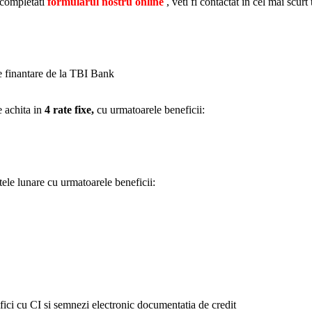
 completati
formularul nostru online
, veti fi contactat in cel mai scurt
de finantare de la TBI Bank
e achita in
4 rate fixe,
cu urmatoarele beneficii:
tele lunare cu urmatoarele beneficii:
ifici cu CI si semnezi electronic documentatia de credit