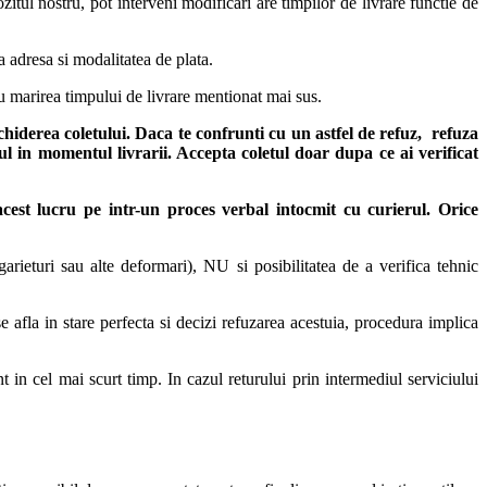
itul nostru, pot interveni modificari are timpilor de livrare functie de
ta adresa si modalitatea de plata.
u marirea timpului de livrare mentionat mai sus.
chiderea coletului. Daca te confrunti cu un astfel de refuz, refuza
sul in momentul livrarii. Accepta coletul doar dupa ce ai verificat
 acest lucru pe intr-un proces verbal intocmit cu curierul.
Orice
arieturi sau alte deformari), NU si posibilitatea de a verifica tehnic
 afla in stare perfecta si decizi refuzarea acestuia, procedura implica
t in cel mai scurt timp. In cazul returului prin intermediul serviciului