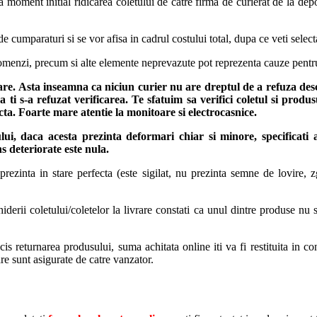
 moment initial ridicarea coletului de catre firma de curierat de la depoz
de cumparaturi si se vor afisa in cadrul costului total, dupa ce veti selec
 comenzi, precum si alte elemente neprevazute pot reprezenta cauze pentr
rare. Asta inseamna ca niciun curier nu are dreptul de a refuza des
 ti s-a refuzat verificarea.
Te sfatuim sa verifici coletul si produ
fecta. Foarte mare atentie la monitoare si electrocasnice.
ului, daca acesta prezinta deformari chiar si minore, specificati
s deteriorate este nula.
ezinta in stare perfecta (este sigilat, nu prezinta semne de lovire, zg
rii coletului/coletelor la livrare constati ca unul dintre produse nu se
s returnarea produsului, suma achitata online iti va fi restituita in con
are sunt asigurate de catre vanzator.