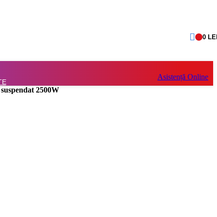
0
LE
Asistență Online
TE
u suspendat 2500W