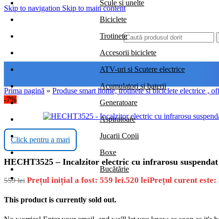
Scule si unelte
Skip to navigation
Skip to main content
Biciclete
Trotinete
Accesorii biciclete
ATV-uri si Scutere electrice
Acumulatori si baterii
Prima pagină
»
Produse smart home, trotinete si biciclete electrice , of
-7%
Generatoare
Aspiratoare
Jucarii Copii
Click pentru a mari
Boxe
HECHT3525 – Incalzitor electric cu infrarosu suspenda
Bucătărie
Prețul inițial a fost: 559 lei.
520
lei
Prețul curent este: 
559
lei
This product is currently sold out.