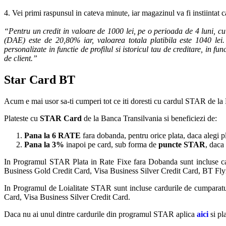
4. Vei primi raspunsul in cateva minute, iar magazinul va fi instiintat 
“Pentru un credit in valoare de 1000 lei, pe o perioada de 4 luni, c
(DAE) este de 20,80% iar, valoarea totala platibila este 1040 lei. 
personalizate in functie de profilul si istoricul tau de creditare, in f
de client.”
Star Card BT
Acum e mai usor sa-ti cumperi tot ce iti doresti cu cardul STAR de la
Plateste cu
STAR Card
de la Banca Transilvania si beneficiezi de:
Pana la 6 RATE
fara dobanda, pentru orice plata, daca alegi p
Pana la 3%
inapoi pe card, sub forma de
puncte STAR
, daca
In Programul STAR Plata in Rate Fixe fara Dobanda sunt incluse 
Business Gold Credit Card, Visa Business Silver Credit Card, BT Fl
In Programul de Loialitate STAR sunt incluse cardurile de cumpar
Card, Visa Business Silver Credit Card.
Daca nu ai unul dintre cardurile din programul STAR aplica
aici
si pl