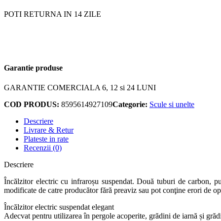
POTI RETURNA IN 14 ZILE
Garantie produse
GARANTIE COMERCIALA 6, 12 si 24 LUNI
COD PRODUS:
8595614927109
Categorie:
Scule si unelte
Descriere
Livrare & Retur
Plateste in rate
Recenzii (0)
Descriere
Încălzitor electric cu infraroșu suspendat. Două tuburi de carbon, put
modificate de catre producător fără preaviz sau pot conţine erori de op
Încălzitor electric suspendat elegant
Adecvat pentru utilizarea în pergole acoperite, grădini de iarnă și grădi