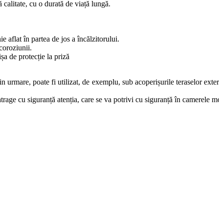
calitate, cu o durată de viață lungă.
e aflat în partea de jos a încălzitorului.
coroziunii.
șa de protecție la priză
Prin urmare, poate fi utilizat, de exemplu, sub acoperișurile teraselor exte
trage cu siguranță atenția, care se va potrivi cu siguranță în camerele 