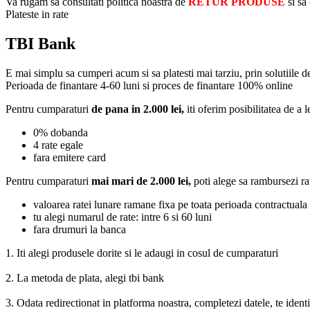
Va rugam sa consultati politica noastra de
RETUR PRODUSE
si sa
Plateste in rate
TBI Bank
E mai simplu sa cumperi acum si sa platesti mai tarziu, prin solutiile 
Perioada de finantare
4-60 luni
si proces de finantare 100% online
Pentru cumparaturi
de pana in 2.000 lei,
iti oferim posibilitatea de a l
0% dobanda
4 rate egale
fara emitere card
Pentru cumparaturi
mai mari de 2.000 lei,
poti alege sa rambursezi ra
valoarea ratei lunare ramane fixa pe toata perioada contractuala
tu alegi numarul de rate: intre 6 si 60 luni
fara drumuri la banca
1. Iti alegi produsele dorite si le adaugi in cosul de cumparaturi
2. La metoda de plata, alegi tbi bank
3. Odata redirectionat in platforma noastra, completezi datele, te ident