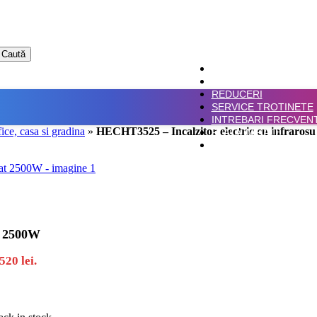
Caută
ACASA
SHOP
REDUCERI
SERVICE TROTINETE
INTREBARI FRECVEN
fice, casa si gradina
»
HECHT3525 – Incalzitor electric cu infraros
PLATA IN RATE
CONTACT
t 2500W
520 lei.