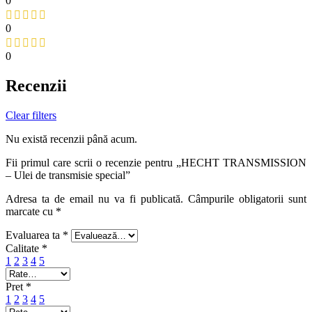
0
0
0
Recenzii
Clear filters
Nu există recenzii până acum.
Fii primul care scrii o recenzie pentru „HECHT TRANSMISSION
– Ulei de transmisie special”
Adresa ta de email nu va fi publicată.
Câmpurile obligatorii sunt
marcate cu
*
Evaluarea ta
*
Calitate
*
1
2
3
4
5
Pret
*
1
2
3
4
5