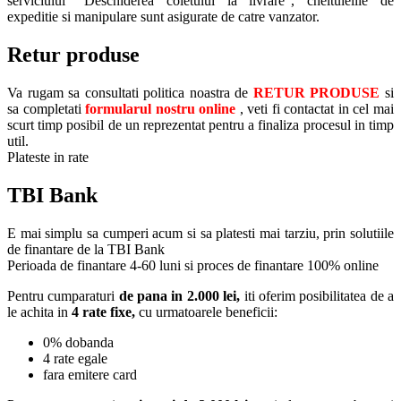
serviciului “Deschiderea coletului la livrare”, cheltuielile de
expeditie si manipulare sunt asigurate de catre vanzator.
Retur produse
Va rugam sa consultati politica noastra de
RETUR PRODUSE
si
sa completati
formularul nostru online
, veti fi contactat in cel mai
scurt timp posibil de un reprezentat pentru a finaliza procesul in timp
util.
Plateste in rate
TBI Bank
E mai simplu sa cumperi acum si sa platesti mai tarziu, prin solutiile
de finantare de la TBI Bank
Perioada de finantare
4-60 luni
si proces de finantare 100% online
Pentru cumparaturi
de pana in 2.000 lei,
iti oferim posibilitatea de a
le achita in
4 rate fixe,
cu urmatoarele beneficii:
0% dobanda
4 rate egale
fara emitere card