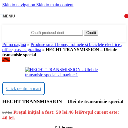
Skip to navigation
Skip to main content
MENIU
Caută
Prima pagină
»
Produse smart home, trotinete si biciclete electrice ,
office, casa si gradina
»
HECHT TRANSMISSION – Ulei de
transmisie special
-7%
Click pentru a mari
HECHT TRANSMISSION – Ulei de transmisie special
Prețul inițial a fost: 50 lei.
46
lei
Prețul curent este:
50
lei
46 lei.
3 în stoc