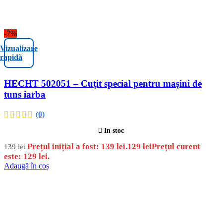
-7%
Vizualizare
rapidă
HECHT 502051 – Cuțit special pentru mașini de
tuns iarba
(0)
In stoc
Prețul inițial a fost: 139 lei.
129
lei
Prețul curent
139
lei
este: 129 lei.
Adaugă în coș