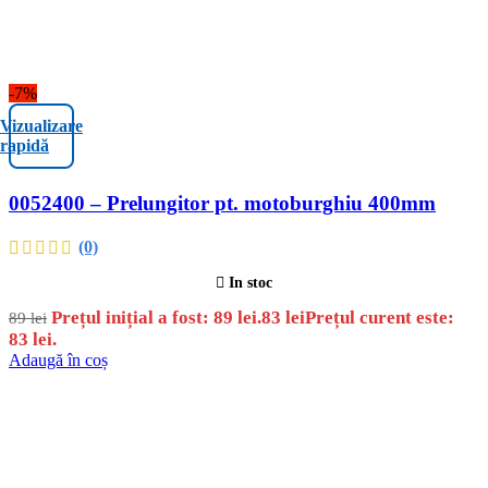
-7%
Vizualizare
rapidă
0052400 – Prelungitor pt. motoburghiu 400mm
(0)
In stoc
Prețul inițial a fost: 89 lei.
83
lei
Prețul curent este:
89
lei
83 lei.
Adaugă în coș