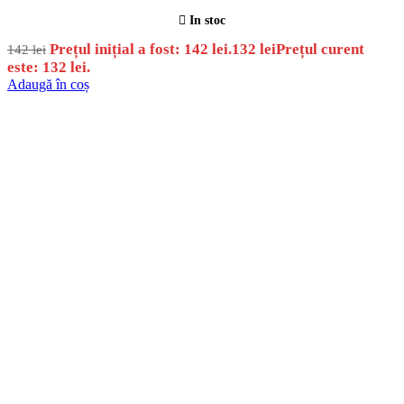
In stoc
Prețul inițial a fost: 142 lei.
132
lei
Prețul curent
142
lei
este: 132 lei.
Adaugă în coș