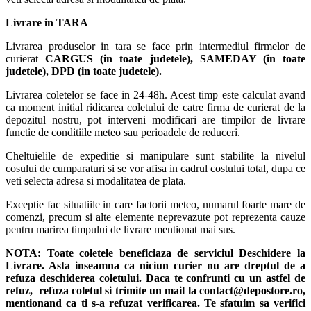
Livrare in TARA
Livrarea produselor in tara se face prin intermediul firmelor de
curierat
CARGUS
(in toate judetele),
SAMEDAY (in toate
judetele), DPD (in toate judetele)
.
Livrarea coletelor se face in 24-48h. Acest timp este calculat avand
ca moment initial ridicarea coletului de catre firma de curierat de la
depozitul nostru, pot interveni modificari are timpilor de livrare
functie de conditiile meteo sau perioadele de reduceri.
Cheltuielile de expeditie si manipulare sunt stabilite la nivelul
cosului de cumparaturi si se vor afisa in cadrul costului total, dupa ce
veti selecta adresa si modalitatea de plata.
Exceptie fac situatiile in care factorii meteo, numarul foarte mare de
comenzi, precum si alte elemente neprevazute pot reprezenta cauze
pentru marirea timpului de livrare mentionat mai sus.
NOTA:
Toate coletele beneficiaza de serviciul Deschidere la
Livrare. Asta inseamna ca niciun curier nu are dreptul de a
refuza deschiderea coletului. Daca te confrunti cu un astfel de
refuz, refuza coletul si trimite un mail la contact@depostore.ro,
mentionand ca ti s-a refuzat verificarea.
Te sfatuim sa verifici