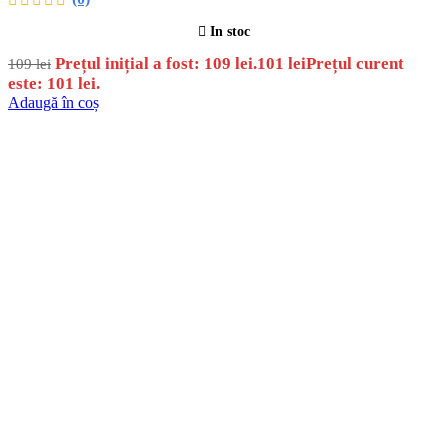
In stoc
Prețul inițial a fost: 109 lei.
101
lei
Prețul curent
109
lei
este: 101 lei.
Adaugă în coș