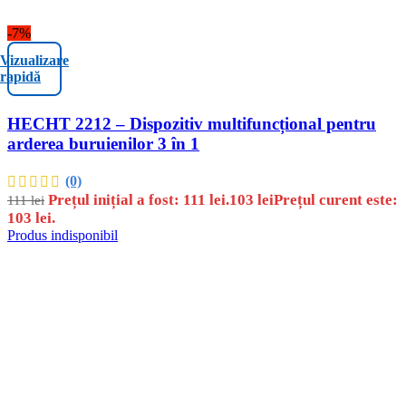
-7%
Vizualizare
rapidă
HECHT 2212 – Dispozitiv multifuncțional pentru
arderea buruienilor 3 în 1
(0)
Prețul inițial a fost: 111 lei.
103
lei
Prețul curent este:
111
lei
103 lei.
Produs indisponibil