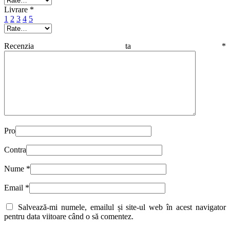
Livrare
*
1
2
3
4
5
Recenzia ta
*
Pro
Contra
Nume
*
Email
*
Salvează-mi numele, emailul și site-ul web în acest navigator
pentru data viitoare când o să comentez.