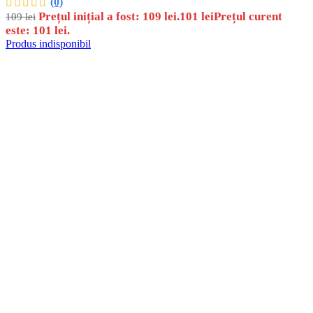
(0)
Prețul inițial a fost: 109 lei.
101
lei
Prețul curent
109
lei
este: 101 lei.
Produs indisponibil