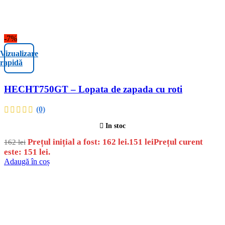
-7%
Vizualizare
rapidă
HECHT750GT – Lopata de zapada cu roti
(0)
In stoc
Prețul inițial a fost: 162 lei.
151
lei
Prețul curent
162
lei
este: 151 lei.
Adaugă în coș