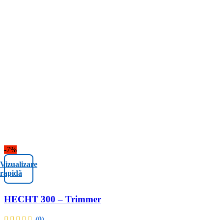
-7%
Vizualizare
rapidă
HECHT 300 – Trimmer
(0)