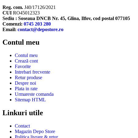
Reg. com.
J40/17126/2021
CUI
RO45012323
Sediu : Soseaua DNCB Nr. 45, Glina, Ilfov, cod postal 077105
Comenzi:
0745 203 280
Email:
contact@depostore.ro
Contul meu
Contul meu
Crează cont
Favorite
Intrebari frecvente
Retur produse
Despre noi
Plata in rate
Urmareste comanda
Sitemap HTML
Linkuri utile
Contact
Magazin Depo Store
Politica livrare & retur