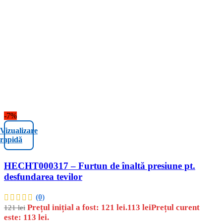
-7%
Vizualizare
rapidă
HECHT000317 – Furtun de înaltă presiune pt.
desfundarea tevilor
(0)
Prețul inițial a fost: 121 lei.
113
lei
Prețul curent
121
lei
este: 113 lei.