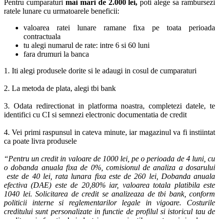
Pentru cumparaturi
mai mari de 2.000 lei,
poti alege sa rambursezi
ratele lunare cu urmatoarele beneficii:
valoarea ratei lunare ramane fixa pe toata perioada
contractuala
tu alegi numarul de rate: intre 6 si 60 luni
fara drumuri la banca
1. Iti alegi produsele dorite si le adaugi in cosul de cumparaturi
2. La metoda de plata, alegi tbi bank
3. Odata redirectionat in platforma noastra, completezi datele, te
identifici cu CI si semnezi electronic documentatia de credit
4. Vei primi raspunsul in cateva minute, iar magazinul va fi instiintat
ca poate livra produsele
“Pentru un credit in valoare de 1000 lei, pe o perioada de 4 luni, cu
o dobanda anuala fixa de 0%, comisionul de analiza a dosarului
este de 40 lei, rata lunara fixa este de 260 lei, Dobanda anuala
efectiva (DAE) este de 20,80% iar, valoarea totala platibila este
1040 lei. Solicitarea de credit se analizeaza de tbi bank, conform
politicii interne si reglementarilor legale in vigoare. Costurile
creditului sunt personalizate in functie de profilul si istoricul tau de