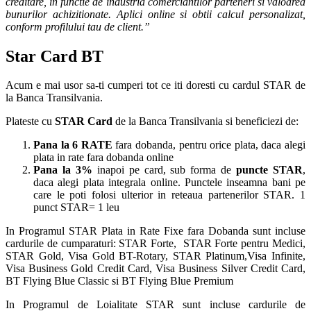
creditare, in functie de industria comerciantilor parteneri si valoarea
bunurilor achizitionate. Aplici online si obtii calcul personalizat,
conform profilului tau de client.”
Star Card BT
Acum e mai usor sa-ti cumperi tot ce iti doresti cu cardul STAR de
la Banca Transilvania.
Plateste cu
STAR Card
de la Banca Transilvania si beneficiezi de:
Pana la 6 RATE
fara dobanda, pentru orice plata, daca alegi
plata in rate fara dobanda online
Pana la 3%
inapoi pe card, sub forma de
puncte STAR
,
daca alegi plata integrala online. Punctele inseamna bani pe
care le poti folosi ulterior in reteaua partenerilor STAR. 1
punct STAR= 1 leu
In Programul STAR Plata in Rate Fixe fara Dobanda sunt incluse
cardurile de cumparaturi: STAR Forte, STAR Forte pentru Medici,
STAR Gold, Visa Gold BT-Rotary, STAR Platinum,Visa Infinite,
Visa Business Gold Credit Card, Visa Business Silver Credit Card,
BT Flying Blue Classic si BT Flying Blue Premium
In Programul de Loialitate STAR sunt incluse cardurile de