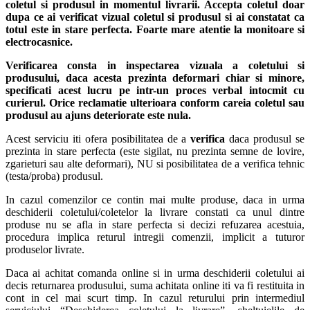
coletul si produsul in momentul livrarii. Accepta coletul doar
dupa ce ai verificat vizual coletul si produsul si ai constatat ca
totul este in stare perfecta. Foarte mare atentie la monitoare si
electrocasnice.
Verificarea consta in inspectarea vizuala a coletului si
produsului, daca acesta prezinta deformari chiar si minore,
specificati acest lucru pe intr-un proces verbal intocmit cu
curierul.
Orice reclamatie ulterioara conform careia coletul sau
produsul au ajuns deteriorate este nula.
Acest serviciu iti ofera posibilitatea de a
verifica
daca produsul se
prezinta in stare perfecta (este sigilat, nu prezinta semne de lovire,
zgarieturi sau alte deformari), NU si posibilitatea de a verifica tehnic
(testa/proba) produsul.
In cazul comenzilor ce contin mai multe produse, daca in urma
deschiderii coletului/coletelor la livrare constati ca unul dintre
produse nu se afla in stare perfecta si decizi refuzarea acestuia,
procedura implica returul intregii comenzii, implicit a tuturor
produselor livrate.
Daca ai achitat comanda online si in urma deschiderii coletului ai
decis returnarea produsului, suma achitata online iti va fi restituita in
cont in cel mai scurt timp. In cazul returului prin intermediul