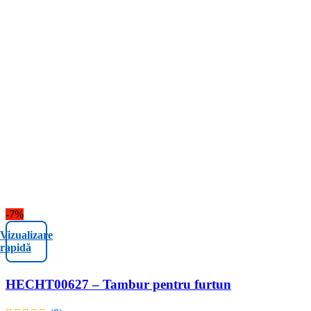
-7%
Vizualizare
rapidă
HECHT00627 – Tambur pentru furtun