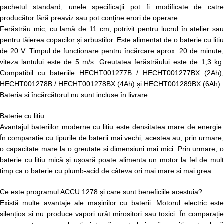
pachetul standard, unele specificaţii pot fi modificate de catre
producător fără preaviz sau pot conţine erori de operare.
Ferăstrău mic, cu lamă de 11 cm, potrivit pentru lucrul în atelier sau
pentru tăierea copacilor și arbuștilor. Este alimentat de o baterie cu litiu
de 20 V. Timpul de funcționare pentru încărcare aprox. 20 de minute,
viteza lanțului este de 5 m/s. Greutatea ferăstrăului este de 1,3 kg.
Compatibil cu bateriile HECHT001277B / HECHT001277BX (2Ah),
HECHT001278B / HECHT001278BX (4Ah) și HECHT001289BX (6Ah).
Bateria și încărcătorul nu sunt incluse în livrare.
Baterie cu litiu
Avantajul bateriilor moderne cu litiu este densitatea mare de energie.
În comparație cu tipurile de baterii mai vechi, acestea au, prin urmare,
o capacitate mare la o greutate și dimensiuni mai mici. Prin urmare, o
baterie cu litiu mică și ușoară poate alimenta un motor la fel de mult
timp ca o baterie cu plumb-acid de câteva ori mai mare și mai grea.
Ce este programul ACCU 1278 și care sunt beneficiile acestuia?
Există multe avantaje ale mașinilor cu baterii. Motorul electric este
silențios și nu produce vapori urât mirositori sau toxici. În comparație