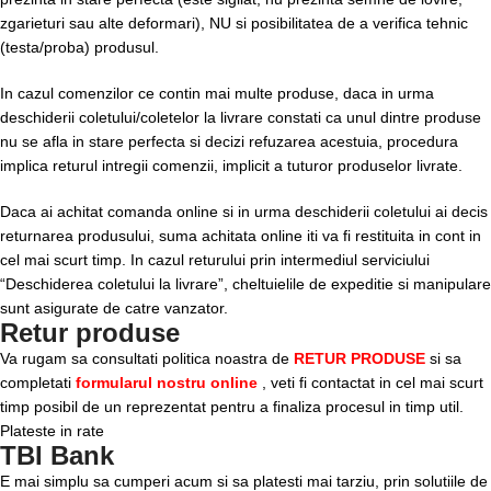
zgarieturi sau alte deformari), NU si posibilitatea de a verifica tehnic
(testa/proba) produsul.
In cazul comenzilor ce contin mai multe produse, daca in urma
deschiderii coletului/coletelor la livrare constati ca unul dintre produse
nu se afla in stare perfecta si decizi refuzarea acestuia, procedura
implica returul intregii comenzii, implicit a tuturor produselor livrate.
Daca ai achitat comanda online si in urma deschiderii coletului ai decis
returnarea produsului, suma achitata online iti va fi restituita in cont in
cel mai scurt timp. In cazul returului prin intermediul serviciului
“Deschiderea coletului la livrare”, cheltuielile de expeditie si manipulare
sunt asigurate de catre vanzator.
Retur produse
Va rugam sa consultati politica noastra de
RETUR PRODUSE
si sa
completati
formularul nostru online
, veti fi contactat in cel mai scurt
timp posibil de un reprezentat pentru a finaliza procesul in timp util.
Plateste in rate
TBI Bank
E mai simplu sa cumperi acum si sa platesti mai tarziu, prin solutiile de