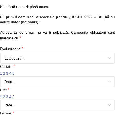
Nu există recenzii până acum.
Fii primul care scrii o recenzie pentru „HECHT 9922 – Drujbă cu
acumulator (neinclus)”
Adresa ta de email nu va fi publicată.
Câmpurile obligatorii sun
*
marcate cu
*
Evaluarea ta
*
Calitate
1
2
3
4
5
*
Pret
1
2
3
4
5
*
Livrare