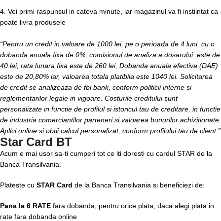
4. Vei primi raspunsul in cateva minute, iar magazinul va fi instiintat ca
poate livra produsele
“Pentru un credit in valoare de 1000 lei, pe o perioada de 4 luni, cu o
dobanda anuala fixa de 0%, comisionul de analiza a dosarului este de
40 lei, rata lunara fixa este de 260 lei, Dobanda anuala efectiva (DAE)
este de 20,80% iar, valoarea totala platibila este 1040 lei. Solicitarea
de credit se analizeaza de tbi bank, conform politicii interne si
reglementarilor legale in vigoare. Costurile creditului sunt
personalizate in functie de profilul si istoricul tau de creditare, in functie
de industria comerciantilor parteneri si valoarea bunurilor achizitionate.
Aplici online si obtii calcul personalizat, conform profilului tau de client.”
Star Card BT
Acum e mai usor sa-ti cumperi tot ce iti doresti cu cardul STAR de la
Banca Transilvania.
Plateste cu
STAR Card
de la Banca Transilvania si beneficiezi de:
Pana la 6 RATE
fara dobanda, pentru orice plata, daca alegi plata in
rate fara dobanda online