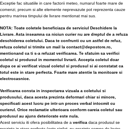
Exceptie fac situatiile in care factorii meteo, numarul foarte mare de
comenzi, precum si alte elemente neprevazute pot reprezenta cauze
pentru marirea timpului de livrare mentionat mai sus.
NOTA:
Toate coletele beneficiaza de serviciul Deschidere la
Livrare. Asta inseamna ca niciun curier nu are dreptul de a refuza
deschiderea coletului. Daca te confrunti cu un astfel de refuz,
refuza coletul si trimite un mail la contact@depostore.ro,
mentionand ca ti s-a refuzat verificarea.
Te sfatuim sa verifici
coletul si produsul in momentul livrarii. Accepta coletul doar
dupa ce ai verificat vizual coletul si produsul si ai constatat ca
totul este in stare perfecta. Foarte mare atentie la monitoare si
electrocasnice.
Verificarea consta in inspectarea vizuala a coletului si
produsului, daca acesta prezinta deformari chiar si minore,
specificati acest lucru pe intr-un proces verbal intocmit cu
curierul.
Orice reclamatie ulterioara conform careia coletul sau
produsul au ajuns deteriorate este nula.
Acest serviciu iti ofera posibilitatea de a
verifica
daca produsul se
prezinta in stare perfecta (este sigilat, nu prezinta semne de lovire,