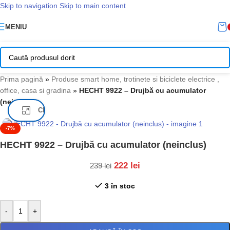
Skip to navigation
Skip to main content
MENIU
Prima pagină
»
Produse smart home, trotinete si biciclete electrice ,
office, casa si gradina
»
HECHT 9922 – Drujbă cu acumulator
(neinclus)
Click pentru a mari
-7%
HECHT 9922 – Drujbă cu acumulator (neinclus)
222
lei
239
lei
3 în stoc
-
+