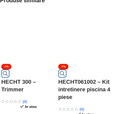
Produse similare
-7%
-7%
HECHT 300 –
HECHT061002 – Kit
Trimmer
intretinere piscina 4
piese
(0)
In stoc
(0)