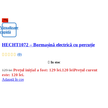
-7%
Vizualizare
rapidă
HECHT1072 – Bormașină electrică cu percuție
(0)
In stoc
Prețul inițial a fost: 129 lei.
120
lei
Prețul curent
129
lei
este: 120 lei.
Adaugă în coș