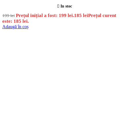
In stoc
Prețul inițial a fost: 199 lei.
185
lei
Prețul curent
199
lei
este: 185 lei.
Adaugă în coș