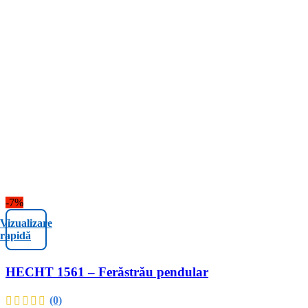
-7%
Vizualizare
rapidă
HECHT 1561 – Ferăstrău pendular
(0)