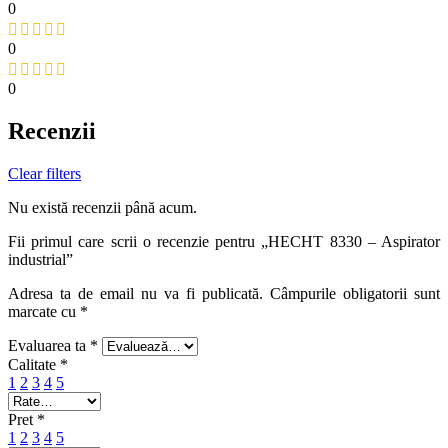
0
0
0
Recenzii
Clear filters
Nu există recenzii până acum.
Fii primul care scrii o recenzie pentru „HECHT 8330 – Aspirator
industrial”
Adresa ta de email nu va fi publicată.
Câmpurile obligatorii sunt
marcate cu
*
Evaluarea ta
*
Calitate
*
1
2
3
4
5
Pret
*
1
2
3
4
5