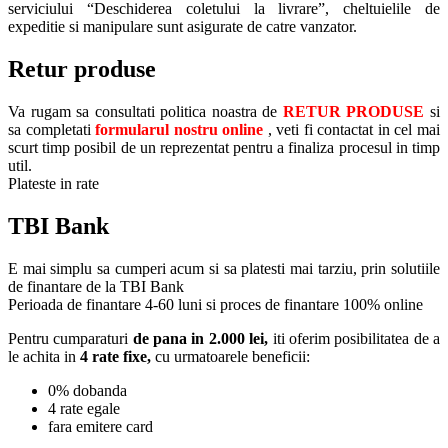
serviciului “Deschiderea coletului la livrare”, cheltuielile de
expeditie si manipulare sunt asigurate de catre vanzator.
Retur produse
Va rugam sa consultati politica noastra de
RETUR PRODUSE
si
sa completati
formularul nostru online
, veti fi contactat in cel mai
scurt timp posibil de un reprezentat pentru a finaliza procesul in timp
util.
Plateste in rate
TBI Bank
E mai simplu sa cumperi acum si sa platesti mai tarziu, prin solutiile
de finantare de la TBI Bank
Perioada de finantare
4-60 luni
si proces de finantare 100% online
Pentru cumparaturi
de pana in 2.000 lei,
iti oferim posibilitatea de a
le achita in
4 rate fixe,
cu urmatoarele beneficii:
0% dobanda
4 rate egale
fara emitere card