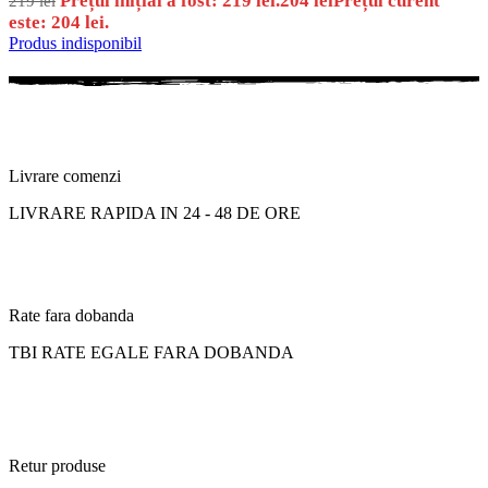
Prețul inițial a fost: 219 lei.
204
lei
Prețul curent
219
lei
este: 204 lei.
Produs indisponibil
Livrare comenzi
LIVRARE RAPIDA IN 24 - 48 DE ORE
Rate fara dobanda
TBI RATE EGALE FARA DOBANDA
Retur produse