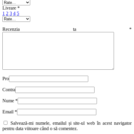
Livrare
*
1
2
3
4
5
Recenzia ta
*
Pro
Contra
Nume
*
Email
*
Salvează-mi numele, emailul și site-ul web în acest navigator
pentru data viitoare când o să comentez.