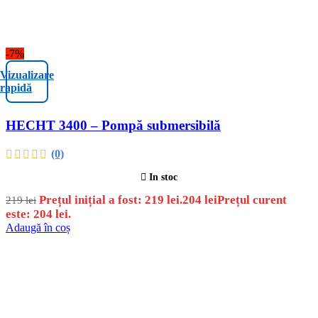
-7%
Vizualizare
rapidă
HECHT 3400 – Pompă submersibilă
(0)
In stoc
Prețul inițial a fost: 219 lei.
204
lei
Prețul curent
219
lei
este: 204 lei.
Adaugă în coș