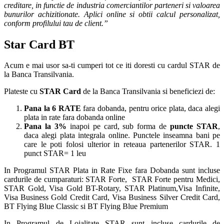
creditare, in functie de industria comerciantilor parteneri si valoarea
bunurilor achizitionate. Aplici online si obtii calcul personalizat,
conform profilului tau de client.”
Star Card BT
Acum e mai usor sa-ti cumperi tot ce iti doresti cu cardul STAR de
la Banca Transilvania.
Plateste cu
STAR Card
de la Banca Transilvania si beneficiezi de:
Pana la 6 RATE
fara dobanda, pentru orice plata, daca alegi
plata in rate fara dobanda online
Pana la 3%
inapoi pe card, sub forma de
puncte STAR
,
daca alegi plata integrala online. Punctele inseamna bani pe
care le poti folosi ulterior in reteaua partenerilor STAR. 1
punct STAR= 1 leu
In Programul STAR Plata in Rate Fixe fara Dobanda sunt incluse
cardurile de cumparaturi: STAR Forte, STAR Forte pentru Medici,
STAR Gold, Visa Gold BT-Rotary, STAR Platinum,Visa Infinite,
Visa Business Gold Credit Card, Visa Business Silver Credit Card,
BT Flying Blue Classic si BT Flying Blue Premium
In Programul de Loialitate STAR sunt incluse cardurile de