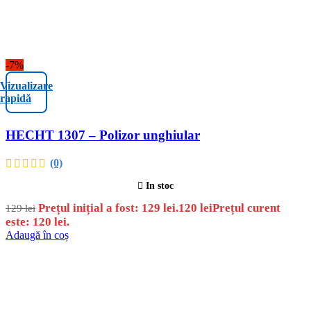
-7%
Vizualizare
rapidă
HECHT 1307 – Polizor unghiular
(0)
In stoc
Prețul inițial a fost: 129 lei.
120
lei
Prețul curent
129
lei
este: 120 lei.
Adaugă în coș