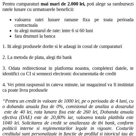
Pentru cumparaturi
mai mari de 2.000 lei,
poti alege sa rambursezi
ratele lunare cu urmatoarele beneficii:
valoarea ratei lunare ramane fixa pe toata perioada
contractuala
tu alegi numarul de rate: intre 6 si 60 luni
fara drumuri la banca
1. Iti alegi produsele dorite si le adaugi in cosul de cumparaturi
2. La metoda de plata, alegi tbi bank
3. Odata redirectionat in platforma noastra, completezi datele, te
identifici cu CI si semnezi electronic documentatia de credit
4. Vei primi raspunsul in cateva minute, iar magazinul va fi instiintat
ca poate livra produsele
“Pentru un credit in valoare de 1000 lei, pe o perioada de 4 luni, cu
o dobanda anuala fixa de 0%, comisionul de analiza a dosarului
este de 40 lei, rata lunara fixa este de 260 lei, Dobanda anuala
efectiva (DAE) este de 20,80% iar, valoarea totala platibila este
1040 lei. Solicitarea de credit se analizeaza de tbi bank, conform
politicii interne si reglementarilor legale in vigoare. Costurile
creditului sunt personalizate in functie de profilul si istoricul tau de