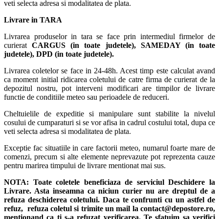
veti selecta adresa si modalitatea de plata.
Livrare in TARA
Livrarea produselor in tara se face prin intermediul firmelor de
curierat
CARGUS
(in toate judetele),
SAMEDAY (in toate
judetele), DPD (in toate judetele)
.
Livrarea coletelor se face in 24-48h. Acest timp este calculat avand
ca moment initial ridicarea coletului de catre firma de curierat de la
depozitul nostru, pot interveni modificari are timpilor de livrare
functie de conditiile meteo sau perioadele de reduceri.
Cheltuielile de expeditie si manipulare sunt stabilite la nivelul
cosului de cumparaturi si se vor afisa in cadrul costului total, dupa ce
veti selecta adresa si modalitatea de plata.
Exceptie fac situatiile in care factorii meteo, numarul foarte mare de
comenzi, precum si alte elemente neprevazute pot reprezenta cauze
pentru marirea timpului de livrare mentionat mai sus.
NOTA:
Toate coletele beneficiaza de serviciul Deschidere la
Livrare. Asta inseamna ca niciun curier nu are dreptul de a
refuza deschiderea coletului. Daca te confrunti cu un astfel de
refuz, refuza coletul si trimite un mail la contact@depostore.ro,
mentionand ca ti s-a refuzat verificarea.
Te sfatuim sa verifici