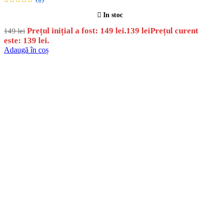
In stoc
Prețul inițial a fost: 149 lei.
139
lei
Prețul curent
149
lei
este: 139 lei.
Adaugă în coș