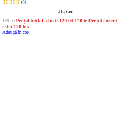
(0)
In stoc
Prețul inițial a fost: 129 lei.
120
lei
Prețul curent
129
lei
este: 120 lei.
Adaugă în coș