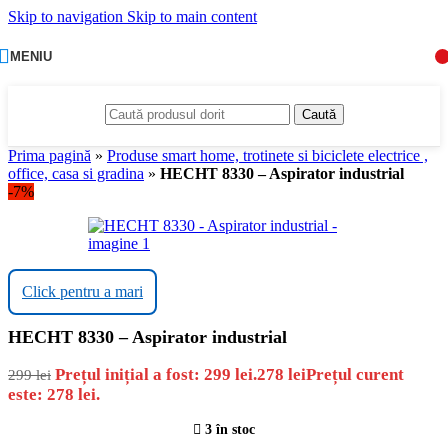
Skip to navigation
Skip to main content
MENIU
Caută
Prima pagină
»
Produse smart home, trotinete si biciclete electrice ,
office, casa si gradina
»
HECHT 8330 – Aspirator industrial
-7%
Click pentru a mari
HECHT 8330 – Aspirator industrial
Prețul inițial a fost: 299 lei.
278
lei
Prețul curent
299
lei
este: 278 lei.
3 în stoc