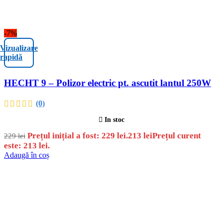
-7%
Vizualizare
rapidă
HECHT 9 – Polizor electric pt. ascutit lantul 250W
(0)
In stoc
Prețul inițial a fost: 229 lei.
213
lei
Prețul curent
229
lei
este: 213 lei.
Adaugă în coș