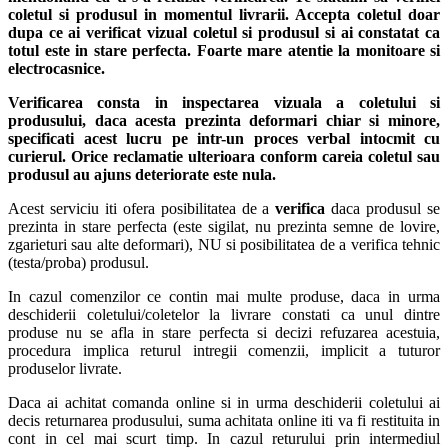
coletul si produsul in momentul livrarii. Accepta coletul doar
dupa ce ai verificat vizual coletul si produsul si ai constatat ca
totul este in stare perfecta. Foarte mare atentie la monitoare si
electrocasnice.
Verificarea consta in inspectarea vizuala a coletului si
produsului, daca acesta prezinta deformari chiar si minore,
specificati acest lucru pe intr-un proces verbal intocmit cu
curierul.
Orice reclamatie ulterioara conform careia coletul sau
produsul au ajuns deteriorate este nula.
Acest serviciu iti ofera posibilitatea de a
verifica
daca produsul se
prezinta in stare perfecta (este sigilat, nu prezinta semne de lovire,
zgarieturi sau alte deformari), NU si posibilitatea de a verifica tehnic
(testa/proba) produsul.
In cazul comenzilor ce contin mai multe produse, daca in urma
deschiderii coletului/coletelor la livrare constati ca unul dintre
produse nu se afla in stare perfecta si decizi refuzarea acestuia,
procedura implica returul intregii comenzii, implicit a tuturor
produselor livrate.
Daca ai achitat comanda online si in urma deschiderii coletului ai
decis returnarea produsului, suma achitata online iti va fi restituita in
cont in cel mai scurt timp. In cazul returului prin intermediul