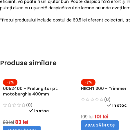
eficient, vă poate fi un ajutor bun. Poate despica fără efort ș
puteți duce cu ușurință despicătorul de lemne oriunde aveți lemn
*Pretul produsului include costul de 60.5 lei aferent colectarii, trat
Produse similare
-7%
-7%
0052400 – Prelungitor pt.
HECHT 300 – Trimmer
motoburghiu 400mm
(0)
(0)
In stoc
In stoc
101
lei
109
lei
83
lei
89
lei
ADAUGĂ ÎN COȘ