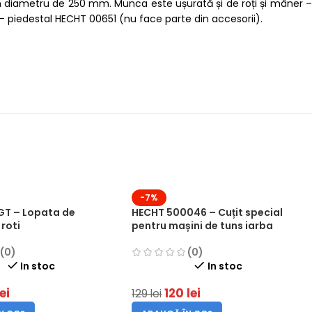
un diametru de 250 mm. Munca este ușurată și de roți și mâner –
– piedestal HECHT 00651 (nu face parte din accesorii).
-7%
T – Lopata de
HECHT 500046 – Cuțit special
roti
pentru mașini de tuns iarba
(0)
(0)
In stoc
In stoc
lei
120
lei
129
lei