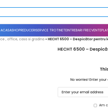
ACASA
SHOP
REDUCERI
SERVICE TROTINETE
INTREBARI FRECVENTE
PLA
ce , office, casa si gradina
»
HECHT 6500 – Despicător pentru 
HECHT 6500 – Despică
Thi
No worries! Enter your 
Am ci