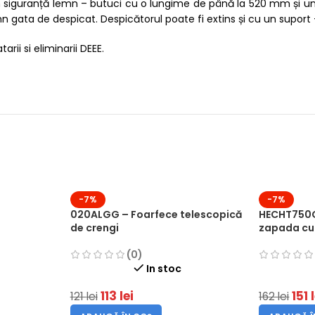
i în siguranță lemn – butuci cu o lungime de până la 520 mm și 
 gata de despicat. Despicătorul poate fi extins și cu un suport 
arii si eliminarii DEEE.
-7%
-7%
020ALGG – Foarfece telescopică
HECHT750G
de crengi
zapada cu 
(0)
In stoc
113
lei
151
121
lei
162
lei