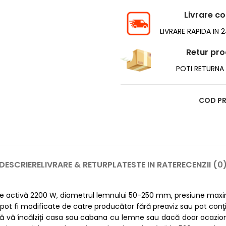
Livrare c
LIVRARE RAPIDA IN 
Retur pr
POTI RETURNA I
COD P
DESCRIERE
LIVRARE & RETUR
PLATESTE IN RATE
RECENZII (0
 activă 2200 W, diametrul lemnului 50-250 mm, presiune maximă 
i pot fi modificate de catre producător fără preaviz sau pot conţ
ă vă încălziți casa sau cabana cu lemne sau dacă doar ocazion