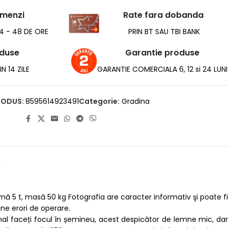
omenzi
Rate fara dobanda
24 - 48 DE ORE
PRIN BT SAU TBI BANK
oduse
Garantie produse
N 14 ZILE
GARANTIE COMERCIALA 6, 12 si 24 LUNI
RODUS:
8595614923491
Categorie:
Gradina
)
5 t, masă 50 kg Fotografia are caracter informativ şi poate fi
ine erori de operare.
al faceți focul în șemineu, acest despicător de lemne mic, dar