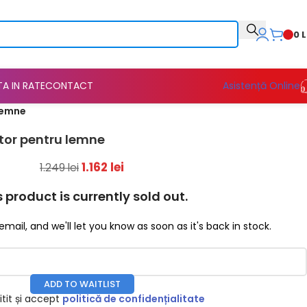
0
L
TA IN RATE
CONTACT
Asistență Online
lemne
tor pentru lemne
1.162
lei
1.249
lei
s product is currently sold out.
email, and we'll let you know as soon as it's back in stock.
ADD TO WAITLIST
tit și accept
politică de confidențialitate