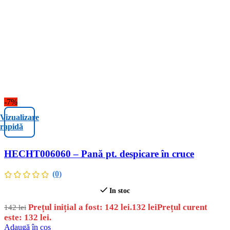
-7%
Vizualizare
rapidă
HECHT006060 – Pană pt. despicare în cruce
(0)
In stoc
Prețul inițial a fost: 142 lei.
132
lei
Prețul curent
142
lei
este: 132 lei.
Adaugă în coș