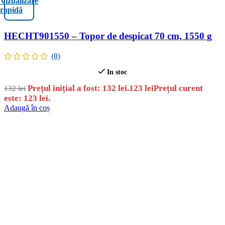
Vizualizare
rapidă
HECHT901550 – Topor de despicat 70 cm, 1550 g
(0)
In stoc
Prețul inițial a fost: 132 lei.
123
lei
Prețul curent
132
lei
este: 123 lei.
Adaugă în coș