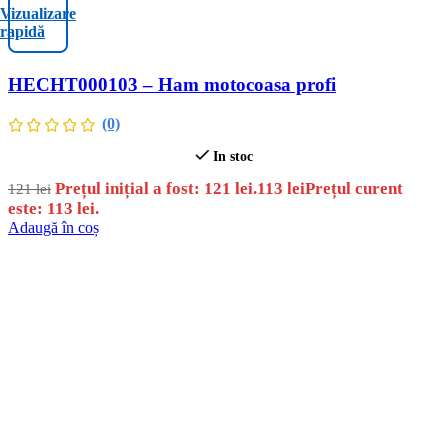
Vizualizare
rapidă
HECHT000103 – Ham motocoasa profi
(0)
In stoc
Prețul inițial a fost: 121 lei.
113
lei
Prețul curent
121
lei
este: 113 lei.
Adaugă în coș