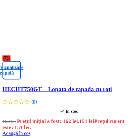
-7%
Vizualizare
rapidă
HECHT750GT – Lopata de zapada cu roti
(0)
In stoc
Prețul inițial a fost: 162 lei.
151
lei
Prețul curent
162
lei
este: 151 lei.
Adaugă în coș