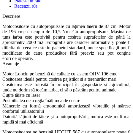
Plateste in rate
Recenzii (0)
Descriere
Motocositoare cu autopropulsare cu lățimea tăierii de 87 cm. Motor
de 196 cmc cu cuplu de 10,5 Nm. Cu autopropulsare. Mașina de
tuns iarba este potrivită pentru cosirea suprafețelor de până la
aproximativ 2000 m2. Fotografia are caracter informativ şi poate fi
diferita de ceea ce este in pachetul standard, unele specificaţii pot fi
modificate de catre producător fără preaviz sau pot conţine
erori de operare.
Avantaje
Motor Loncin pe benzină de calitate cu sistem OHV 196 cmc
Cositoarea ideală pentru cosirea pajiștilor și a terenurilor mari
Cositoarea este folosită în principal în gospodărie și agricultură,
unde nu dorim să tocăm iarba, ci să o păstrăm pentru animale
Cuțite tăiate cu laser
Posibilitatea de a regla înălțimea de cosire
Mânerele cu formă ergonomică amortizează vibrațiile și măresc
confortul utilizatorului
Datorită lățimii de tăiere și a autopropulsării, munca este mult mai
rapidă și mai eficientă
Motocositoarea pe benzină HECHT 587 cu autopropulsare poate fi