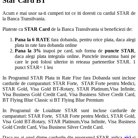
Star Card BT
Acum e mai usor sa-ti cumperi tot ce iti doresti cu cardul STAR de
la Banca Transilvania.
Plateste cu
STAR Card
de la Banca Transilvania si beneficiezi de:
Pana la 6 RATE
fara dobanda, pentru orice plata, daca alegi
plata in rate fara dobanda online
Pana la 3%
inapoi pe card, sub forma de
puncte STAR
,
daca alegi plata integrala online. Punctele inseamna bani pe
care le poti folosi ulterior in reteaua partenerilor STAR. 1
punct STAR= 1 leu
In Programul STAR Plata in Rate Fixe fara Dobanda sunt incluse
cardurile de cumparaturi: STAR Forte, STAR Forte pentru Medici,
STAR Gold, Visa Gold BT-Rotary, STAR Platinum,Visa Infinite,
Visa Business Gold Credit Card, Visa Business Silver Credit Card,
BT Flying Blue Classic si BT Flying Blue Premium
In Programul de Loialitate STAR sunt incluse cardurile de
cumparaturi: STAR Forte, STAR Forte pentru Medici, STAR Gold,
Visa Gold BT-Rotary, STAR Platinum,Visa Infinite, Visa Business
Gold Credit Card, Visa Business Silver Credit Card.
Daca nu ai unul dintre cardurile din programul STAR aplica
aici
si