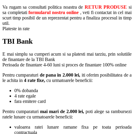
Va rugam sa consultati politica noastra de
RETUR PRODUSE
si
sa completati
formularul nostru online
, veti fi contactat in cel mai
scurt timp posibil de un reprezentat pentru a finaliza procesul in timp
util.
Plateste in rate
TBI Bank
E mai simplu sa cumperi acum si sa platesti mai tarziu, prin solutiile
de finantare de la TBI Bank
Perioada de finantare
4-60 luni
si proces de finantare 100% online
Pentru cumparaturi
de pana in 2.000 lei,
iti oferim posibilitatea de a
le achita in
4 rate fixe,
cu urmatoarele beneficii:
0% dobanda
4 rate egale
fara emitere card
Pentru cumparaturi
mai mari de 2.000 lei,
poti alege sa rambursezi
ratele lunare cu urmatoarele beneficii:
valoarea ratei lunare ramane fixa pe toata perioada
contractuala