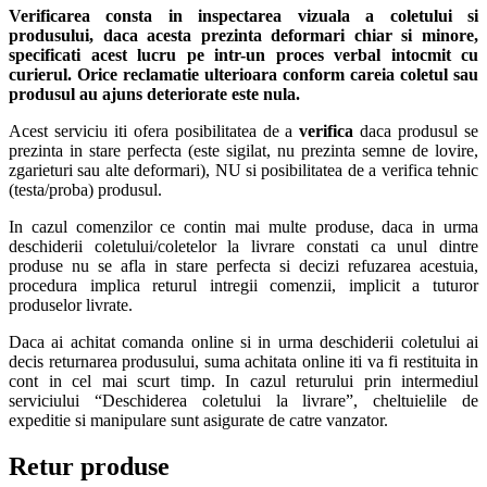
Verificarea consta in inspectarea vizuala a coletului si
produsului, daca acesta prezinta deformari chiar si minore,
specificati acest lucru pe intr-un proces verbal intocmit cu
curierul.
Orice reclamatie ulterioara conform careia coletul sau
produsul au ajuns deteriorate este nula.
Acest serviciu iti ofera posibilitatea de a
verifica
daca produsul se
prezinta in stare perfecta (este sigilat, nu prezinta semne de lovire,
zgarieturi sau alte deformari), NU si posibilitatea de a verifica tehnic
(testa/proba) produsul.
In cazul comenzilor ce contin mai multe produse, daca in urma
deschiderii coletului/coletelor la livrare constati ca unul dintre
produse nu se afla in stare perfecta si decizi refuzarea acestuia,
procedura implica returul intregii comenzii, implicit a tuturor
produselor livrate.
Daca ai achitat comanda online si in urma deschiderii coletului ai
decis returnarea produsului, suma achitata online iti va fi restituita in
cont in cel mai scurt timp. In cazul returului prin intermediul
serviciului “Deschiderea coletului la livrare”, cheltuielile de
expeditie si manipulare sunt asigurate de catre vanzator.
Retur produse