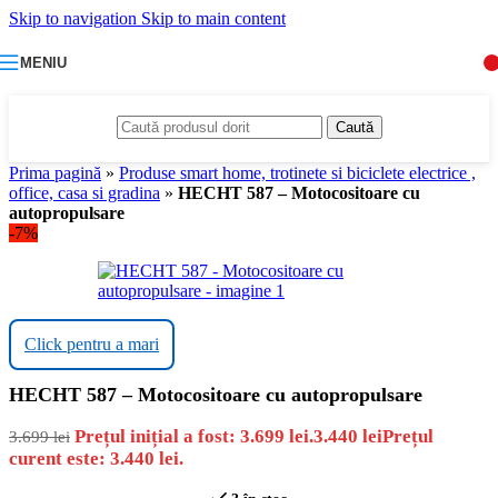
Skip to navigation
Skip to main content
MENIU
Caută
Prima pagină
»
Produse smart home, trotinete si biciclete electrice ,
office, casa si gradina
»
HECHT 587 – Motocositoare cu
autopropulsare
-7%
Click pentru a mari
HECHT 587 – Motocositoare cu autopropulsare
Prețul inițial a fost: 3.699 lei.
3.440
lei
Prețul
3.699
lei
curent este: 3.440 lei.