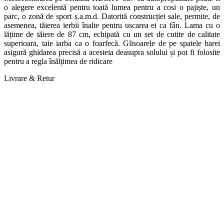
o alegere excelentă pentru toată lumea pentru a cosi o pajiște, un
parc, o zonă de sport ș.a.m.d. Datorită construcției sale, permite, de
asemenea, tăierea ierbii înalte pentru uscarea ei ca fân. Lama cu o
lățime de tăiere de 87 cm, echipată cu un set de cutite de calitate
superioara, taie iarba ca o foarfecă. Glisoarele de pe spatele barei
asigură ghidarea precisă a acesteia deasupra solului și pot fi folosite
pentru a regla înălțimea de ridicare
Livrare & Retur