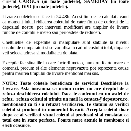
curierat
CARGUS
(in toate judetele),
SAMEDAY (in toate
judetele), DPD (in toate judetele)
.
Livrarea coletelor se face in 24-48h. Acest timp este calculat avand
ca moment initial ridicarea coletului de catre firma de curierat de la
depozitul nostru, pot interveni modificari are timpilor de livrare
functie de conditiile meteo sau perioadele de reduceri.
Cheltuielile de expeditie si manipulare sunt stabilite la nivelul
cosului de cumparaturi si se vor afisa in cadrul costului total, dupa ce
veti selecta adresa si modalitatea de plata.
Exceptie fac situatiile in care factorii meteo, numarul foarte mare de
comenzi, precum si alte elemente neprevazute pot reprezenta cauze
pentru marirea timpului de livrare mentionat mai sus.
NOTA:
Toate coletele beneficiaza de serviciul Deschidere la
Livrare. Asta inseamna ca niciun curier nu are dreptul de a
refuza deschiderea coletului. Daca te confrunti cu un astfel de
refuz, refuza coletul si trimite un mail la contact@depostore.ro,
mentionand ca ti s-a refuzat verificarea.
Te sfatuim sa verifici
coletul si produsul in momentul livrarii. Accepta coletul doar
dupa ce ai verificat vizual coletul si produsul si ai constatat ca
totul este in stare perfecta. Foarte mare atentie la monitoare si
electrocasnice.