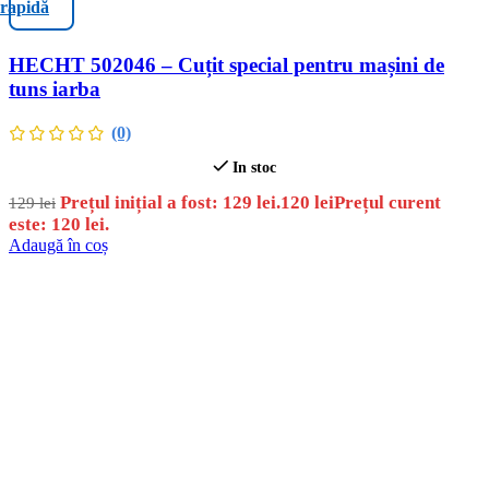
rapidă
HECHT 502046 – Cuțit special pentru mașini de
tuns iarba
(0)
In stoc
Prețul inițial a fost: 129 lei.
120
lei
Prețul curent
129
lei
este: 120 lei.
Adaugă în coș