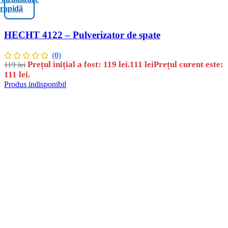
rapidă
HECHT 4122 – Pulverizator de spate
(0)
Prețul inițial a fost: 119 lei.
111
lei
Prețul curent este:
119
lei
111 lei.
Produs indisponibil