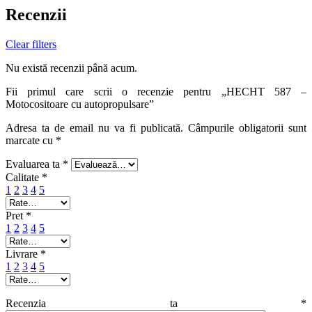
Recenzii
Clear filters
Nu există recenzii până acum.
Fii primul care scrii o recenzie pentru „HECHT 587 –
Motocositoare cu autopropulsare”
Adresa ta de email nu va fi publicată.
Câmpurile obligatorii sunt
marcate cu
*
Evaluarea ta
*
Calitate
*
1
2
3
4
5
Pret
*
1
2
3
4
5
Livrare
*
1
2
3
4
5
Recenzia ta
*