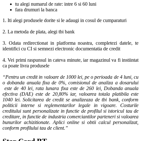
tu alegi numarul de rate: intre 6 si 60 luni
fara drumuri la banca
1. Iti alegi produsele dorite si le adaugi in cosul de cumparaturi
2. La metoda de plata, alegi tbi bank
3. Odata redirectionat in platforma noastra, completezi datele, te
identifici cu CI si semnezi electronic documentatia de credit
4. Vei primi raspunsul in cateva minute, iar magazinul va fi instiintat
ca poate livra produsele
“Pentru un credit in valoare de 1000 lei, pe o perioada de 4 luni, cu
o dobanda anuala fixa de 0%, comisionul de analiza a dosarului
este de 40 lei, rata lunara fixa este de 260 lei, Dobanda anuala
efectiva (DAE) este de 20,80% iar, valoarea totala platibila este
1040 lei. Solicitarea de credit se analizeaza de tbi bank, conform
politicii interne si reglementarilor legale in vigoare. Costurile
creditului sunt personalizate in functie de profilul si istoricul tau de
creditare, in functie de industria comerciantilor parteneri si valoarea
bunurilor achizitionate. Aplici online si obtii calcul personalizat,
conform profilului tau de client.”