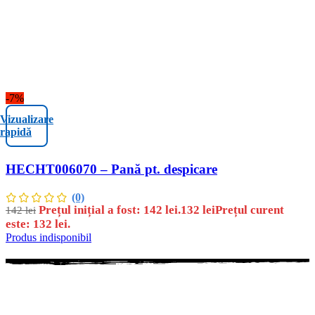
-7%
Vizualizare
rapidă
HECHT006070 – Pană pt. despicare
(0)
Prețul inițial a fost: 142 lei.
132
lei
Prețul curent
142
lei
este: 132 lei.
Produs indisponibil