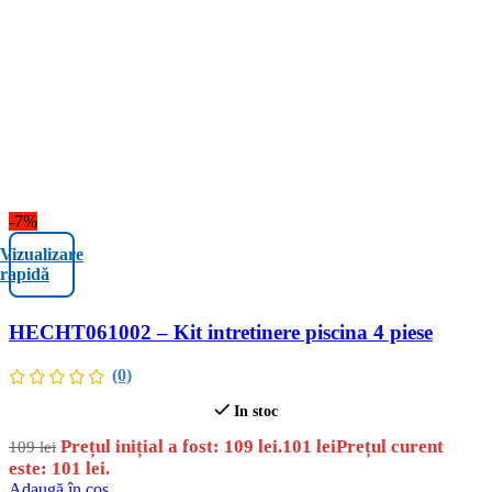
-7%
Vizualizare
rapidă
HECHT061002 – Kit intretinere piscina 4 piese
(0)
In stoc
Prețul inițial a fost: 109 lei.
101
lei
Prețul curent
109
lei
este: 101 lei.
Adaugă în coș