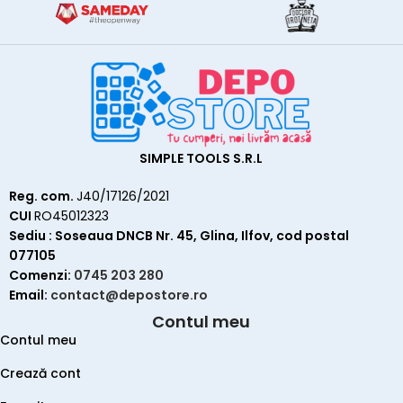
SIMPLE TOOLS S.R.L
Reg. com.
J40/17126/2021
CUI
RO45012323
Sediu : Soseaua DNCB Nr. 45, Glina, Ilfov, cod postal
077105
Comenzi:
0745 203 280
Email:
contact@depostore.ro
Contul meu
Contul meu
Crează cont