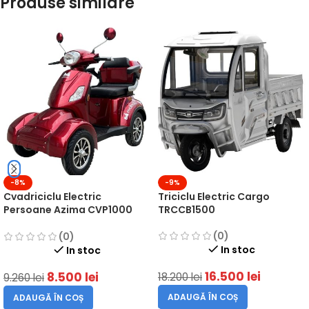
Produse similare
-8%
-9%
Cvadriciclu Electric
Triciclu Electric Cargo
Persoane Azima CVP1000
TRCCB1500
Rosu/Negru
(0)
(0)
In stoc
In stoc
16.500
lei
8.500
lei
18.200
lei
9.260
lei
ADAUGĂ ÎN COȘ
ADAUGĂ ÎN COȘ