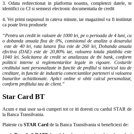
3. Odata redirectionat in platforma noastra, completezi datele, te
identifici cu CI si semnezi electronic documentatia de credit
4. Vei primi raspunsul in cateva minute, iar magazinul va fi instiintat
ca poate livra produsele
“Pentru un credit in valoare de 1000 lei, pe o perioada de 4 luni, cu
o dobanda anuala fixa de 0%, comisionul de analiza a dosarului
este de 40 lei, rata lunara fixa este de 260 lei, Dobanda anuala
efectiva (DAE) este de 20,80% iar, valoarea totala platibila este
1040 lei. Solicitarea de credit se analizeaza de tbi bank, conform
politicii interne si reglementarilor legale in vigoare. Costurile
creditului sunt personalizate in functie de profilul si istoricul tau de
creditare, in functie de industria comerciantilor parteneri si valoarea
bunurilor achizitionate. Aplici online si obtii calcul personalizat,
conform profilului tau de client.”
Star Card BT
Acum e mai usor sa-ti cumperi tot ce iti doresti cu cardul STAR de
la Banca Transilvania.
Plateste cu
STAR Card
de la Banca Transilvania si beneficiezi de: