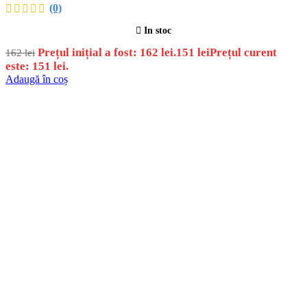
(0)
In stoc
Prețul inițial a fost: 162 lei.
151
lei
Prețul curent
162
lei
este: 151 lei.
Adaugă în coș