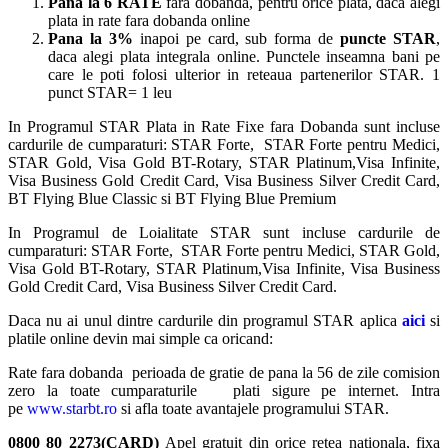
Pana la 6 RATE
fara dobanda, pentru orice plata, daca alegi
plata in rate fara dobanda online
Pana la 3%
inapoi pe card, sub forma de
puncte STAR
,
daca alegi plata integrala online. Punctele inseamna bani pe
care le poti folosi ulterior in reteaua partenerilor STAR. 1
punct STAR= 1 leu
In Programul STAR Plata in Rate Fixe fara Dobanda sunt incluse
cardurile de cumparaturi: STAR Forte, STAR Forte pentru Medici,
STAR Gold, Visa Gold BT-Rotary, STAR Platinum,Visa Infinite,
Visa Business Gold Credit Card, Visa Business Silver Credit Card,
BT Flying Blue Classic si BT Flying Blue Premium
In Programul de Loialitate STAR sunt incluse cardurile de
cumparaturi: STAR Forte, STAR Forte pentru Medici, STAR Gold,
Visa Gold BT-Rotary, STAR Platinum,Visa Infinite, Visa Business
Gold Credit Card, Visa Business Silver Credit Card.
Daca nu ai unul dintre cardurile din programul STAR aplica
aici
si
platile online devin mai simple ca oricand:
Rate fara dobanda perioada de gratie de pana la 56 de zile comision
zero la toate cumparaturile plati sigure pe internet. Intra
pe
www.starbt.ro
si afla toate avantajele programului STAR.
0800 80 2273(CARD)
Apel gratuit din orice retea nationala, fixa