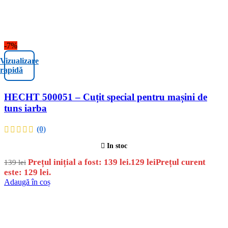
-7%
Vizualizare
rapidă
HECHT 500051 – Cuțit special pentru mașini de
tuns iarba
(0)
In stoc
Prețul inițial a fost: 139 lei.
129
lei
Prețul curent
139
lei
este: 129 lei.
Adaugă în coș