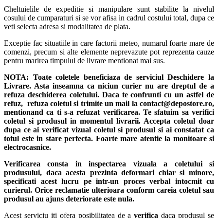
Cheltuielile de expeditie si manipulare sunt stabilite la nivelul
cosului de cumparaturi si se vor afisa in cadrul costului total, dupa ce
veti selecta adresa si modalitatea de plata.
Exceptie fac situatiile in care factorii meteo, numarul foarte mare de
comenzi, precum si alte elemente neprevazute pot reprezenta cauze
pentru marirea timpului de livrare mentionat mai sus.
NOTA:
Toate coletele beneficiaza de serviciul Deschidere la
Livrare. Asta inseamna ca niciun curier nu are dreptul de a
refuza deschiderea coletului. Daca te confrunti cu un astfel de
refuz, refuza coletul si trimite un mail la contact@depostore.ro,
mentionand ca ti s-a refuzat verificarea.
Te sfatuim sa verifici
coletul si produsul in momentul livrarii. Accepta coletul doar
dupa ce ai verificat vizual coletul si produsul si ai constatat ca
totul este in stare perfecta. Foarte mare atentie la monitoare si
electrocasnice.
Verificarea consta in inspectarea vizuala a coletului si
produsului, daca acesta prezinta deformari chiar si minore,
specificati acest lucru pe intr-un proces verbal intocmit cu
curierul.
Orice reclamatie ulterioara conform careia coletul sau
produsul au ajuns deteriorate este nula.
Acest serviciu iti ofera posibilitatea de a
verifica
daca produsul se