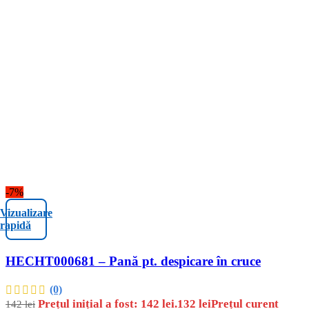
-7%
Vizualizare
rapidă
HECHT000681 – Pană pt. despicare în cruce
(0)
Prețul inițial a fost: 142 lei.
132
lei
Prețul curent
142
lei