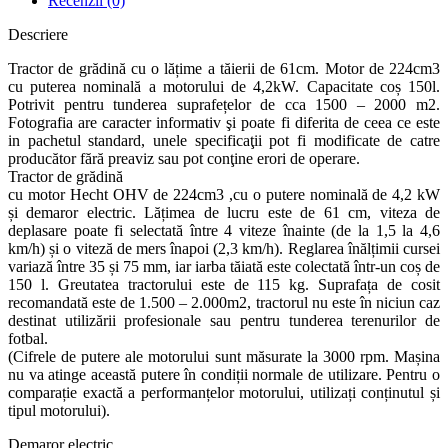
Recenzii (0)
Descriere
Tractor de grădină cu o lățime a tăierii de 61cm. Motor de 224cm3
cu puterea nominală a motorului de 4,2kW. Capacitate coș 150l.
Potrivit pentru tunderea suprafețelor de cca 1500 – 2000 m2.
Fotografia are caracter informativ şi poate fi diferita de ceea ce este
in pachetul standard, unele specificaţii pot fi modificate de catre
producător fără preaviz sau pot conţine erori de operare.
Tractor de grădină
cu motor Hecht OHV de 224cm3 ,cu o putere nominală de 4,2 kW
și demaror electric. Lățimea de lucru este de 61 cm, viteza de
deplasare poate fi selectată între 4 viteze înainte (de la 1,5 la 4,6
km/h) și o viteză de mers înapoi (2,3 km/h). Reglarea înălțimii cursei
variază între 35 și 75 mm, iar iarba tăiată este colectată într-un coș de
150 l. Greutatea tractorului este de 115 kg. Suprafața de cosit
recomandată este de 1.500 – 2.000m2, tractorul nu este în niciun caz
destinat utilizării profesionale sau pentru tunderea terenurilor de
fotbal.
(Cifrele de putere ale motorului sunt măsurate la 3000 rpm. Mașina
nu va atinge această putere în condiții normale de utilizare. Pentru o
comparație exactă a performanțelor motorului, utilizați conținutul și
tipul motorului).
Demaror electric