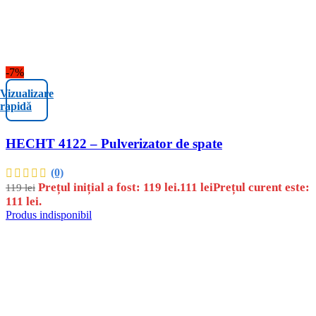
-7%
Vizualizare
rapidă
HECHT 4122 – Pulverizator de spate
(0)
Prețul inițial a fost: 119 lei.
111
lei
Prețul curent este:
119
lei
111 lei.
Produs indisponibil