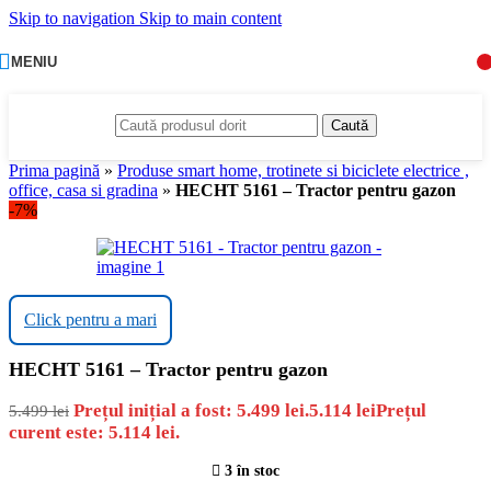
Skip to navigation
Skip to main content
MENIU
Caută
Prima pagină
»
Produse smart home, trotinete si biciclete electrice ,
office, casa si gradina
»
HECHT 5161 – Tractor pentru gazon
-7%
Click pentru a mari
HECHT 5161 – Tractor pentru gazon
Prețul inițial a fost: 5.499 lei.
5.114
lei
Prețul
5.499
lei
curent este: 5.114 lei.
3 în stoc