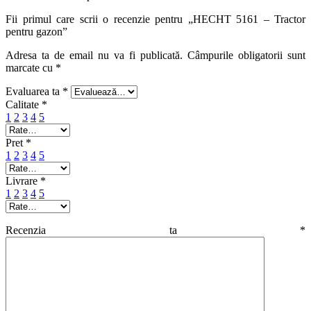
Fii primul care scrii o recenzie pentru „HECHT 5161 – Tractor
pentru gazon”
Adresa ta de email nu va fi publicată.
Câmpurile obligatorii sunt
marcate cu
*
Evaluarea ta
*
Calitate
*
1
2
3
4
5
Pret
*
1
2
3
4
5
Livrare
*
1
2
3
4
5
Recenzia ta
*