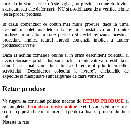
prezinta in stare perfecta (este sigilat, nu prezinta semne de lovire,
zgarieturi sau alte deformari), NU si posibilitatea de a verifica tehnic
(testa/proba) produsul.
In cazul comenzilor ce contin mai multe produse, daca in urma
deschiderii coletului/coletelor la livrare constati ca unul dintre
produse nu se afla in stare perfecta si decizi refuzarea acestuia,
procedura implica returul intregii comenzii, implicit a tuturor
produselor livrate.
Daca ai achitat comanda online si in urma deschiderii coletului ai
decis returnarea produsului, suma achitata online iti va fi restituita in
cont in cel mai scurt timp. In cazul returului prin intermediul
serviciului “Deschiderea coletului la livrare”, cheltuielile de
expeditie si manipulare sunt asigurate de catre vanzator.
Retur produse
Va rugam sa consultati politica noastra de
RETUR PRODUSE
si
sa completati
formularul nostru online
, veti fi contactat in cel mai
scurt timp posibil de un reprezentat pentru a finaliza procesul in timp
util.
Plateste in rate