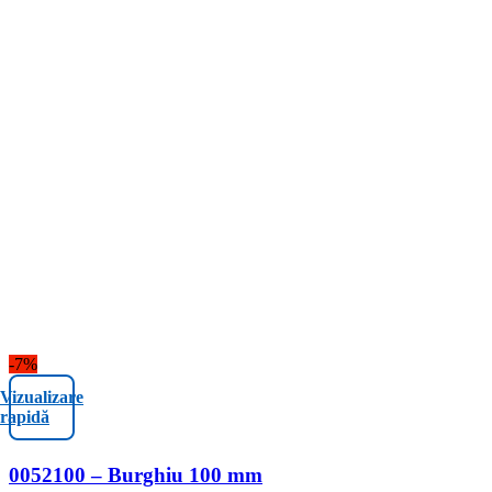
-7%
Vizualizare
rapidă
0052100 – Burghiu 100 mm