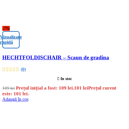
-7%
Vizualizare
rapidă
HECHTFOLDISCHAIR – Scaun de gradina
(0)
In stoc
Prețul inițial a fost: 109 lei.
101
lei
Prețul curent
109
lei
este: 101 lei.
Adaugă în coș