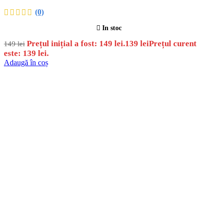
(0)
In stoc
Prețul inițial a fost: 149 lei.
139
lei
Prețul curent
149
lei
este: 139 lei.
Adaugă în coș