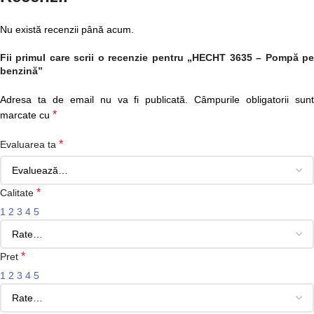
Nu există recenzii până acum.
Fii primul care scrii o recenzie pentru „HECHT 3635 – Pompă pe
benzină”
Adresa ta de email nu va fi publicată.
Câmpurile obligatorii sun
*
marcate cu
*
Evaluarea ta
*
Calitate
1
2
3
4
5
*
Pret
1
2
3
4
5