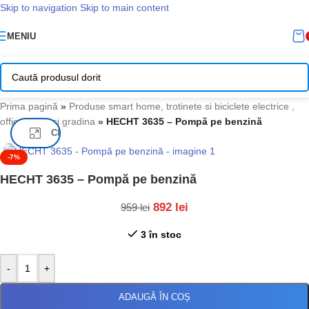
Skip to navigation
Skip to main content
MENIU
Prima pagină
»
Produse smart home, trotinete si biciclete electrice ,
office, casa si gradina
»
HECHT 3635 – Pompă pe benzină
Click pentru a mari
-7%
HECHT 3635 – Pompă pe benzină
892
lei
959
lei
3 în stoc
-
+
ADAUGĂ ÎN COȘ