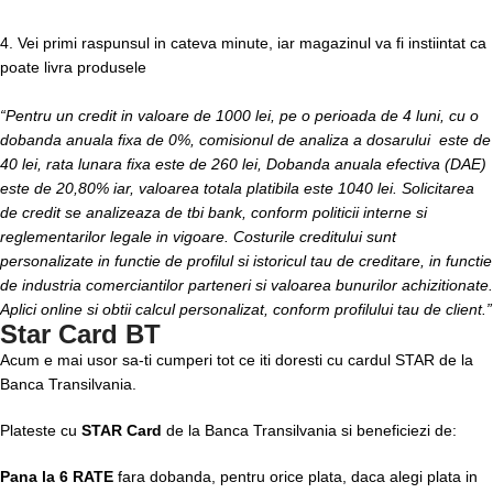
4. Vei primi raspunsul in cateva minute, iar magazinul va fi instiintat ca
poate livra produsele
“Pentru un credit in valoare de 1000 lei, pe o perioada de 4 luni, cu o
dobanda anuala fixa de 0%, comisionul de analiza a dosarului este de
40 lei, rata lunara fixa este de 260 lei, Dobanda anuala efectiva (DAE)
este de 20,80% iar, valoarea totala platibila este 1040 lei. Solicitarea
de credit se analizeaza de tbi bank, conform politicii interne si
reglementarilor legale in vigoare. Costurile creditului sunt
personalizate in functie de profilul si istoricul tau de creditare, in functie
de industria comerciantilor parteneri si valoarea bunurilor achizitionate.
Aplici online si obtii calcul personalizat, conform profilului tau de client.”
Star Card BT
Acum e mai usor sa-ti cumperi tot ce iti doresti cu cardul STAR de la
Banca Transilvania.
Plateste cu
STAR Card
de la Banca Transilvania si beneficiezi de:
Pana la 6 RATE
fara dobanda, pentru orice plata, daca alegi plata in