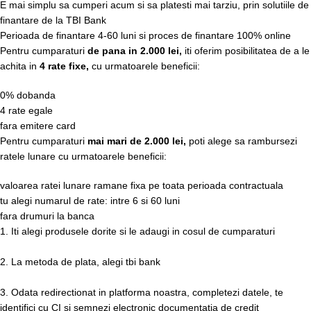
E mai simplu sa cumperi acum si sa platesti mai tarziu, prin solutiile de
finantare de la TBI Bank
Perioada de finantare
4-60 luni
si proces de finantare 100% online
Pentru cumparaturi
de pana in 2.000 lei,
iti oferim posibilitatea de a le
achita in
4 rate fixe,
cu urmatoarele beneficii:
0% dobanda
4 rate egale
fara emitere card
Pentru cumparaturi
mai mari de 2.000 lei,
poti alege sa rambursezi
ratele lunare cu urmatoarele beneficii:
valoarea ratei lunare ramane fixa pe toata perioada contractuala
tu alegi numarul de rate: intre 6 si 60 luni
fara drumuri la banca
1. Iti alegi produsele dorite si le adaugi in cosul de cumparaturi
2. La metoda de plata, alegi tbi bank
3. Odata redirectionat in platforma noastra, completezi datele, te
identifici cu CI si semnezi electronic documentatia de credit