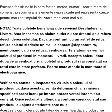
Exceptie fac situatiile in care factorii meteo, numarul foarte mare de
comenzi, precum si alte elemente neprevazute pot reprezenta cauze
pentru marirea timpului de livrare mentionat mai sus.
NOTA:
Toate coletele beneficiaza de serviciul Deschidere la
Livrare. Asta inseamna ca niciun curier nu are dreptul de a refuza
deschiderea coletului. Daca te confrunti cu un astfel de refuz,
refuza coletul si trimite un mail la contact@depostore.ro,
mentionand ca ti s-a refuzat verificarea.
Te sfatuim sa verifici
coletul si produsul in momentul livrarii. Accepta coletul doar
dupa ce ai verificat vizual coletul si produsul si ai constatat ca
totul este in stare perfecta. Foarte mare atentie la monitoare si
electrocasnice.
Verificarea consta in inspectarea vizuala a coletului si
produsului, daca acesta prezinta deformari chiar si minore,
specificati acest lucru pe intr-un proces verbal intocmit cu
curierul.
Orice reclamatie ulterioara conform careia coletul sau
produsul au ajuns deteriorate este nula.
Acest serviciu iti ofera posibilitatea de a
verifica
daca produsul se