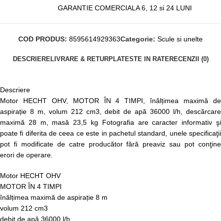
GARANTIE COMERCIALA 6, 12 si 24 LUNI
COD PRODUS:
8595614929363
Categorie:
Scule si unelte
DESCRIERE
LIVRARE & RETUR
PLATESTE IN RATE
RECENZII (0)
Descriere
Motor HECHT OHV, MOTOR ÎN 4 TIMPI, înălțimea maximă de
aspirație 8 m, volum 212 cm3, debit de apă 36000 l/h, descărcare
maximă 28 m, masă 23,5 kg Fotografia are caracter informativ şi
poate fi diferita de ceea ce este in pachetul standard, unele specificaţii
pot fi modificate de catre producător fără preaviz sau pot conţine
erori de operare.
Motor HECHT OHV
MOTOR ÎN 4 TIMPI
înălțimea maximă de aspirație 8 m
volum 212 cm3
debit de apă 36000 l/h