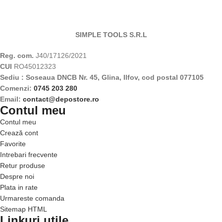
SIMPLE TOOLS S.R.L
Reg. com.
J40/17126/2021
CUI
RO45012323
Sediu : Soseaua DNCB Nr. 45, Glina, Ilfov, cod postal 077105
Comenzi:
0745 203 280
Email:
contact@depostore.ro
Contul meu
Contul meu
Crează cont
Favorite
Intrebari frecvente
Retur produse
Despre noi
Plata in rate
Urmareste comanda
Sitemap HTML
Linkuri utile