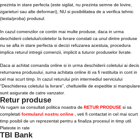
prezinta in stare perfecta (este sigilat, nu prezinta semne de lovire,
zgarieturi sau alte deformari), NU si posibilitatea de a verifica tehnic
(testa/proba) produsul.
In cazul comenzilor ce contin mai multe produse, daca in urma
deschiderii coletului/coletelor la livrare constati ca unul dintre produse
nu se afla in stare perfecta si decizi refuzarea acestuia, procedura
implica returul intregii comenzii, implicit a tuturor produselor livrate.
Daca ai achitat comanda online si in urma deschiderii coletului ai decis
returnarea produsului, suma achitata online iti va fi restituita in cont in
cel mai scurt timp. In cazul returului prin intermediul serviciului
“Deschiderea coletului la livrare”, cheltuielile de expeditie si manipulare
sunt asigurate de catre vanzator.
Retur produse
Va rugam sa consultati politica noastra de
RETUR PRODUSE
si sa
completati
formularul nostru online
, veti fi contactat in cel mai scurt
timp posibil de un reprezentat pentru a finaliza procesul in timp util.
Plateste in rate
TBI Bank