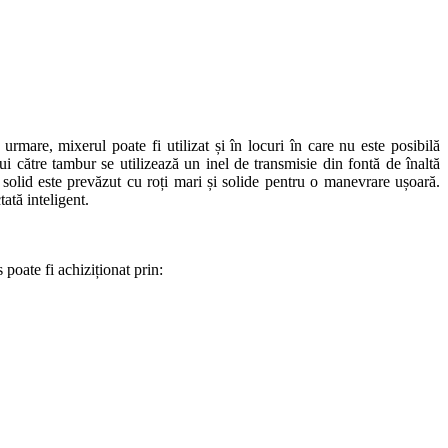
are, mixerul poate fi utilizat și în locuri în care nu este posibilă
i către tambur se utilizează un inel de transmisie din fontă de înaltă
solid este prevăzut cu roți mari și solide pentru o manevrare ușoară.
ată inteligent.
poate fi achiziționat prin: