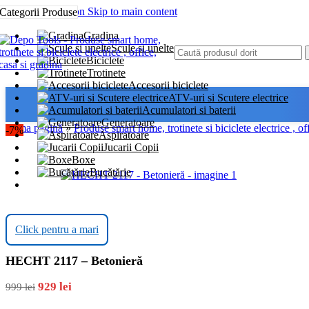
Skip to navigation
Skip to main content
Categorii Produse
Gradina
Scule si unelte
Biciclete
Trotinete
Accesorii biciclete
ATV-uri si Scutere electrice
Acumulatori si baterii
Generatoare
Prima pagină
»
Produse smart home, trotinete si biciclete electrice , of
-7%
Aspiratoare
Jucarii Copii
Boxe
Bucătărie
Click pentru a mari
HECHT 2117 – Betonieră
929
lei
999
lei