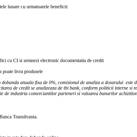
tele lunare cu urmatoarele beneficii:
ifici cu CI si semnezi electronic documentatia de credit
ca poate livra produsele
 o dobanda anuala fixa de 0%, comisionul de analiza a dosarului este de
itarea de credit se analizeaza de tbi bank, conform politicii interne si r
nctie de industria comerciantilor parteneri si valoarea bunurilor achizitio
 Banca Transilvania.