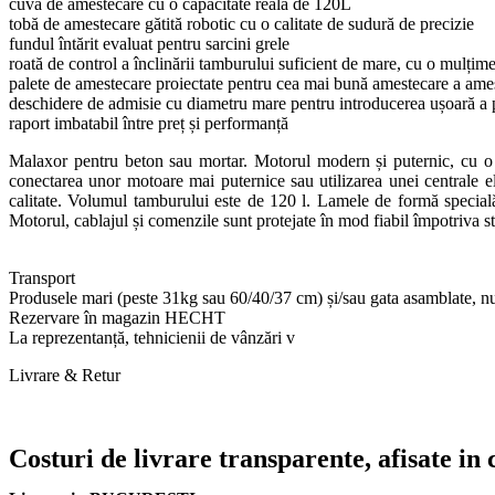
cuvă de amestecare cu o capacitate reală de 120L
tobă de amestecare gătită robotic cu o calitate de sudură de precizie
fundul întărit evaluat pentru sarcini grele
roată de control a înclinării tamburului suficient de mare, cu o mulțim
palete de amestecare proiectate pentru cea mai bună amestecare a ame
deschidere de admisie cu diametru mare pentru introducerea ușoară a pă
raport imbatabil între preț și performanță
Malaxor pentru beton sau mortar. Motorul modern și puternic, cu o p
conectarea unor motoare mai puternice sau utilizarea unei centrale el
calitate. Volumul tamburului este de 120 l. Lamele de formă specială
Motorul, cablajul și comenzile sunt protejate în mod fiabil împotriva st
Transport
Produsele mari (peste 31kg sau 60/40/37 cm) și/sau gata asamblate, nu po
Rezervare în magazin HECHT
La reprezentanță, tehnicienii de vânzări v
Livrare & Retur
Costuri de livrare transparente, afisate in