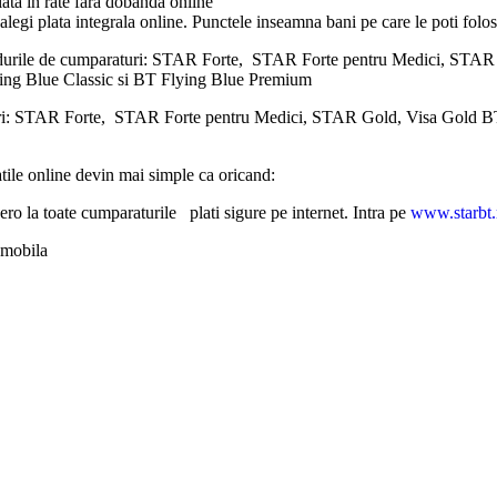
lata in rate fara dobanda online
 alegi plata integrala online. Punctele inseamna bani pe care le poti fol
rdurile de cumparaturi: STAR Forte, STAR Forte pentru Medici, STAR 
ying Blue Classic si BT Flying Blue Premium
turi: STAR Forte, STAR Forte pentru Medici, STAR Gold, Visa Gold BT
atile online devin mai simple ca oricand:
ro la toate cumparaturile plati sigure pe internet. Intra pe
www.starbt.
u mobila