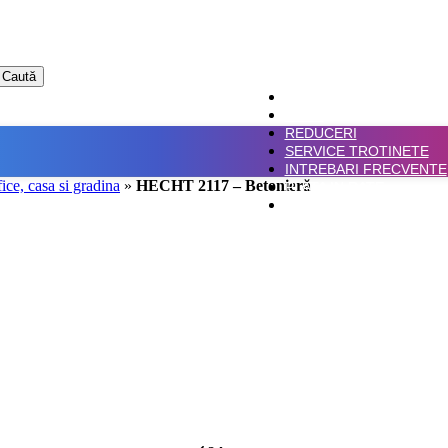
Caută
ACASA
SHOP
REDUCERI
SERVICE TROTINETE
INTREBARI FRECVENTE
fice, casa si gradina
»
HECHT 2117 – Betonieră
PLATA IN RATE
CONTACT