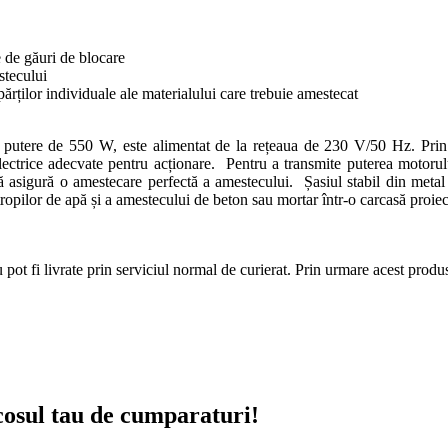
e de găuri de blocare
stecului
rților individuale ale materialului care trebuie amestecat
utere de 550 W, este alimentat de la rețeaua de 230 V/50 Hz. Prin urm
ectrice adecvate pentru acționare. Pentru a transmite puterea motorulu
 asigură o amestecare perfectă a amestecului. Șasiul stabil din metal 
ropilor de apă și a amestecului de beton sau mortar într-o carcasă proiect
t fi livrate prin serviciul normal de curierat. Prin urmare acest produs 
 cosul tau de cumparaturi!