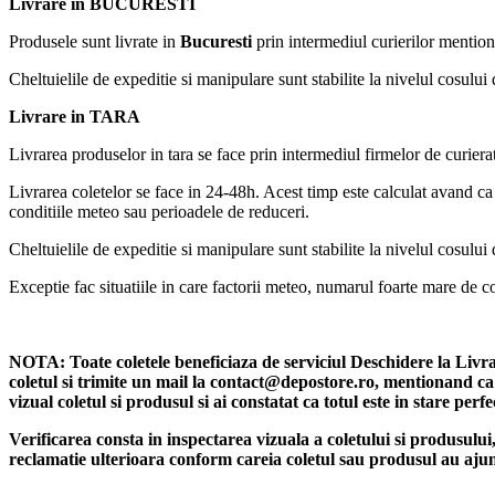
Livrare in BUCURESTI
Produsele sunt livrate in
Bucuresti
prin intermediul curierilor mention
Cheltuielile de expeditie si manipulare sunt stabilite la nivelul cosului 
Livrare in TARA
Livrarea produselor in tara se face prin intermediul firmelor de curiera
Livrarea coletelor se face in 24-48h. Acest timp este calculat avand ca m
conditiile meteo sau perioadele de reduceri.
Cheltuielile de expeditie si manipulare sunt stabilite la nivelul cosului 
Exceptie fac situatiile in care factorii meteo, numarul foarte mare de
NOTA:
Toate coletele beneficiaza de serviciul Deschidere la Livr
coletul si trimite un mail la contact@depostore.ro, mentionand ca 
vizual coletul si produsul si ai constatat ca totul este in stare per
Verificarea consta in inspectarea vizuala a coletului si produsului
reclamatie ulterioara conform careia coletul sau produsul au ajun