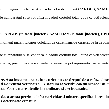
ati in pagina de checkout sau a firmelor de curierat
CARGUS
,
SAMED
de cumparaturi si se vor afisa in cadrul costului total, dupa ce veti selec
t
CARGUS
(in toate judetele),
SAMEDAY (in toate judetele), DPD (
oment initial ridicarea coletului de catre firma de curierat de la depozit
de cumparaturi si se vor afisa in cadrul costului total, dupa ce veti selec
 comenzi, precum si alte elemente neprevazute pot reprezenta cauze pentr
are. Asta inseamna ca niciun curier nu are dreptul de a refuza desc
ti s-a refuzat verificarea.
Te sfatuim sa verifici coletul si produsul
fecta. Foarte mare atentie la monitoare si electrocasnice.
, daca acesta prezinta deformari chiar si minore, specificati acest l
s deteriorate este nula.