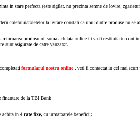
nta in stare perfecta (este sigilat, nu prezinta semne de lovire, zgarietur
i coletului/coletelor la livrare constati ca unul dintre produse nu se af
returnarea produsului, suma achitata online iti va fi restituita in cont in
are sunt asigurate de catre vanzator.
 completati
formularul nostru online
, veti fi contactat in cel mai scurt
de finantare de la TBI Bank
e achita in
4 rate fixe,
cu urmatoarele beneficii: