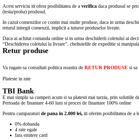
Acest serviciu iti ofera posibilitatea de a
verifica
daca produsul se prezi
(testa/proba) produsul.
In cazul comenzilor ce contin mai multe produse, daca in urma deschideri
returul intregii comenzii, implicit a tuturor produselor livrate.
Daca ai achitat comanda online si in urma deschiderii coletului ai decis 
“Deschiderea coletului la livrare”, cheltuielile de expeditie si manipul
Retur produse
Va rugam sa consultati politica noastra de
RETUR PRODUSE
si sa
Plateste in rate
TBI Bank
E mai simplu sa cumperi acum si sa platesti mai tarziu, prin solutiile 
Perioada de finantare
4-60 luni
si proces de finantare 100% online
Pentru cumparaturi
de pana in 2.000 lei,
iti oferim posibilitatea de a l
0% dobanda
4 rate egale
fara emitere card