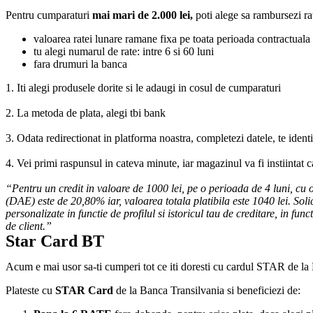
Pentru cumparaturi
mai mari de 2.000 lei,
poti alege sa rambursezi ra
valoarea ratei lunare ramane fixa pe toata perioada contractuala
tu alegi numarul de rate: intre 6 si 60 luni
fara drumuri la banca
1. Iti alegi produsele dorite si le adaugi in cosul de cumparaturi
2. La metoda de plata, alegi tbi bank
3. Odata redirectionat in platforma noastra, completezi datele, te ident
4. Vei primi raspunsul in cateva minute, iar magazinul va fi instiintat 
“Pentru un credit in valoare de 1000 lei, pe o perioada de 4 luni, cu
(DAE) este de 20,80% iar, valoarea totala platibila este 1040 lei. Solic
personalizate in functie de profilul si istoricul tau de creditare, in fu
de client.”
Star Card BT
Acum e mai usor sa-ti cumperi tot ce iti doresti cu cardul STAR de la
Plateste cu
STAR Card
de la Banca Transilvania si beneficiezi de: