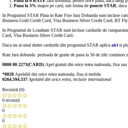
Pana la 6 RATE
fara dobanda, pentru orice plata, daca alegi p
Pana la 3%
inapoi pe card, sub forma de
puncte STAR
, daca
In Programul STAR Plata in Rate Fixe fara Dobanda sunt incluse ca
Business Gold Credit Card, Visa Business Silver Credit Card, BT Fl
In Programul de Loialitate STAR sunt incluse cardurile de cumpara
Card, Visa Business Silver Credit Card.
Daca nu ai unul dintre cardurile din programul STAR aplica
aici
si pl
Rate fara dobanda perioada de gratie de pana la 56 de zile comision ze
0800 80 2273(CARD)
Apel gratuit din orice retea nationala, fixa sa
*8028
Apelabil din orice retea nationala, fixa si mobila
0264.594.337
Apelabil din orice retea, inclusiv international
Recenzii (0)
0 recenzii
0
0