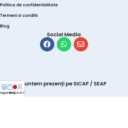
Politica de confidentialitate
Termeni si conditii
Blog
Social Media
Suntem prezenți pe SICAP / SEAP
agazin
Coş
Contul meu
Copyrights © 2026 SIMPLE TOOLS S.R.L. Toate drepturile
rezervate. Preturile afisate includ TVA.
Creare Magazin Online by WebTeam™ Hosting