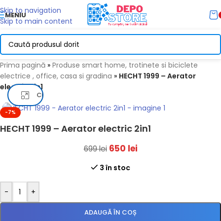
Skip to navigation
MENIU
Skip to main content
Prima pagină
»
Produse smart home, trotinete si biciclete
electrice , office, casa si gradina
»
HECHT 1999 – Aerator
electric 2in1
Click pentru a mari
-7%
HECHT 1999 – Aerator electric 2in1
650
lei
699
lei
3 în stoc
-
+
ADAUGĂ ÎN COȘ