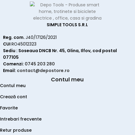
SIMPLE TOOLS S.R.L
Reg. com.
J40/17126/2021
CUI
RO45012323
Sediu : Soseaua DNCB Nr. 45, Glina, Ilfov, cod postal
077105
Comenzi:
0745 203 280
Email:
contact@depostore.ro
Contul meu
Contul meu
Crează cont
Favorite
Intrebari frecvente
Retur produse