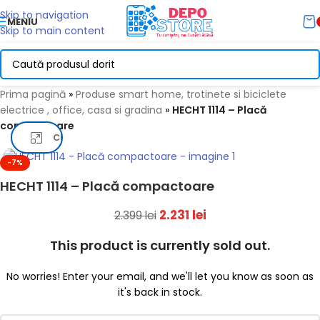
Skip to navigation
MENIU
Skip to main content
Prima pagină
»
Produse smart home, trotinete si biciclete
electrice , office, casa si gradina
»
HECHT 1114 – Placă
compactoare
Click pentru a mari
-7%
HECHT 1114 – Placă compactoare
2.231
lei
2.399
lei
This product is currently sold out.
No worries! Enter your email, and we'll let you know as soon as
it's back in stock.