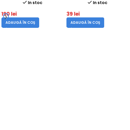
lungime lama 45 cm
In stoc
In stoc
190
lei
39
lei
ADAUGĂ ÎN COȘ
ADAUGĂ ÎN COȘ