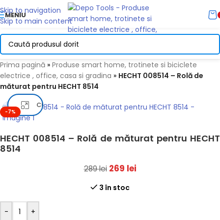
Skip to navigation
MENIU
Skip to main content
Prima pagină
»
Produse smart home, trotinete si biciclete
electrice , office, casa si gradina
»
HECHT 008514 – Rolă de
măturat pentru HECHT 8514
Click pentru a mari
-7%
HECHT 008514 – Rolă de măturat pentru HECHT
8514
269
lei
289
lei
3 în stoc
-
+