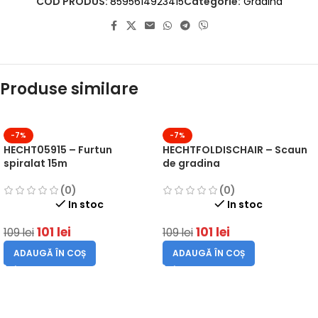
COD PRODUS:
8595614923415
Categorie:
Gradina
Produse similare
-7%
-7%
HECHT05915 – Furtun
HECHTFOLDISCHAIR – Scaun
spiralat 15m
de gradina
(0)
(0)
In stoc
In stoc
101
lei
101
lei
109
lei
109
lei
ADAUGĂ ÎN COȘ
ADAUGĂ ÎN COȘ