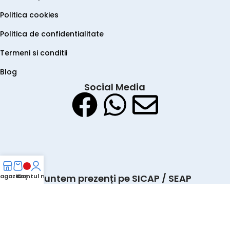
Politica cookies
Politica de confidentialitate
Termeni si conditii
Blog
Social Media
agazin
Coş
Contul meu
Suntem prezenți pe SICAP / SEAP
Copyrights © 2026 SIMPLE TOOLS S.R.L. Toate drepturile
rezervate. Preturile afisate includ TVA.