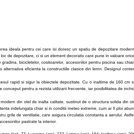
eala pentru cei care isi doresc un spatiu de depozitare modern, rezi
 loc de depozitare, ci si un element decorativ care pune in valoare oric
gradina, bicicletelor, cositoarelor, accesoriilor pentru piscina sau chiar
 o alternativa eficienta la constructiile clasice din lemn. Designul cont
esul rapid si sigur la obiectele depozitate. Cu o inaltime de 160 cm s
nceput pentru a rezista utilizarii frecvente, iar posibilitatea de inchid
dern din otel de inalta calitate, sustinut de o structura solida din ot
istenta indelungata chiar si in conditii meteo extreme, cum ar fi ploi ab
u grile de ventilatie, care asigura circulatia constanta a aerului. Astfe
esoriilor pastrate la interior.