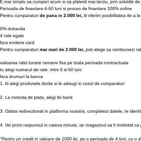
E mai simplu sa cumperi acum si sa platesti mai tarziu, prin solutiile d
Perioada de finantare
4-60 luni
si proces de finantare 100% online
Pentru cumparaturi
de pana in 2.000 lei,
iti oferim posibilitatea de a l
0% dobanda
4 rate egale
fara emitere card
Pentru cumparaturi
mai mari de 2.000 lei,
poti alege sa rambursezi rat
valoarea ratei lunare ramane fixa pe toata perioada contractuala
tu alegi numarul de rate: intre 6 si 60 luni
fara drumuri la banca
1. Iti alegi produsele dorite si le adaugi in cosul de cumparaturi
2. La metoda de plata, alegi tbi bank
3. Odata redirectionat in platforma noastra, completezi datele, te identi
4. Vei primi raspunsul in cateva minute, iar magazinul va fi instiintat ca
“Pentru un credit in valoare de 1000 lei, pe o perioada de 4 luni, cu o