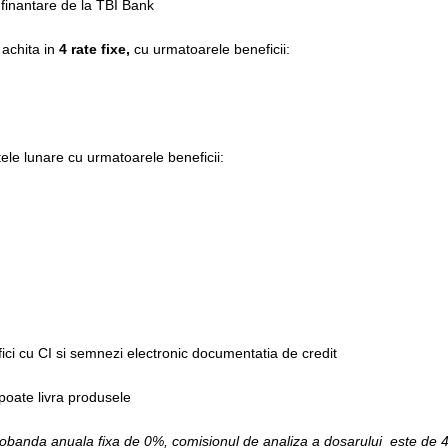
e finantare de la TBI Bank
e achita in
4 rate fixe,
cu urmatoarele beneficii:
ele lunare cu urmatoarele beneficii:
fici cu CI si semnezi electronic documentatia de credit
 poate livra produsele
 dobanda anuala fixa de 0%, comisionul de analiza a dosarului este de 4