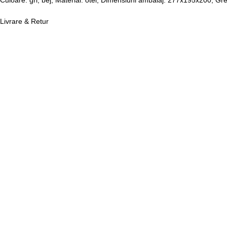
Culoare: gri, bej; Material: otel; Dimensiuni ambalaj: 277x195x200; Gr
Livrare & Retur