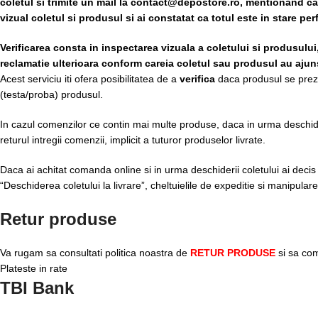
coletul si trimite un mail la contact@depostore.ro, mentionand ca t
vizual coletul si produsul si ai constatat ca totul este in stare pe
Verificarea consta in inspectarea vizuala a coletului si produsului
reclamatie ulterioara conform careia coletul sau produsul au ajuns
Acest serviciu iti ofera posibilitatea de a
verifica
daca produsul se prezin
(testa/proba) produsul.
In cazul comenzilor ce contin mai multe produse, daca in urma deschideri
returul intregii comenzii, implicit a tuturor produselor livrate.
Daca ai achitat comanda online si in urma deschiderii coletului ai decis re
“Deschiderea coletului la livrare”, cheltuielile de expeditie si manipula
Retur produse
Va rugam sa consultati politica noastra de
RETUR PRODUSE
si sa com
Plateste in rate
TBI Bank