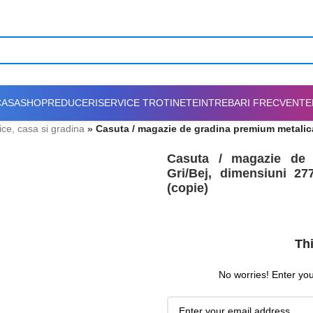
CASA
SHOP
REDUCERI
SERVICE TROTINETE
INTREBARI FRECVENTE
fice, casa si gradina
»
Casuta / magazie de gradina premium metali
Casuta / magazie de 
Gri/Bej, dimensiuni 2
(copie)
Thi
No worries! Enter your