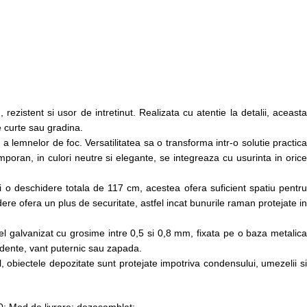
stent si usor de intretinut. Realizata cu atentie la detalii, aceasta
e curte sau gradina.
 a lemnelor de foc. Versatilitatea sa o transforma intr-o solutie practica
emporan, in culori neutre si elegante, se integreaza cu usurinta in orice
i o deschidere totala de 117 cm, acestea ofera suficient spatiu pentru
ere ofera un plus de securitate, astfel incat bunurile raman protejate in
el galvanizat cu grosime intre 0,5 si 0,8 mm, fixata pe o baza metalica
undente, vant puternic sau zapada.
l, obiectele depozitate sunt protejate impotriva condensului, umezelii si