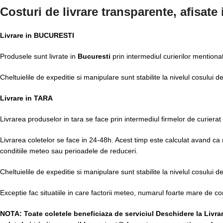
Costuri de livrare transparente, afisate
Livrare in BUCURESTI
Produsele sunt livrate in
Bucuresti
prin intermediul curierilor mentiona
Cheltuielile de expeditie si manipulare sunt stabilite la nivelul cosului 
Livrare in TARA
Livrarea produselor in tara se face prin intermediul firmelor de curierat
Livrarea coletelor se face in 24-48h. Acest timp este calculat avand ca mo
conditiile meteo sau perioadele de reduceri.
Cheltuielile de expeditie si manipulare sunt stabilite la nivelul cosului 
Exceptie fac situatiile in care factorii meteo, numarul foarte mare de
NOTA:
Toate coletele beneficiaza de serviciul Deschidere la Livra