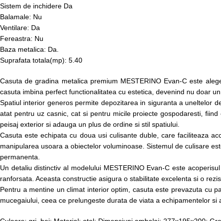
Sistem de inchidere Da
Balamale: Nu
Ventilare: Da
Fereastra: Nu
Baza metalica: Da.
Suprafata totala(mp): 5.40
Casuta de gradina metalica premium MESTERINO Evan-C este alegerea id
casuta imbina perfect functionalitatea cu estetica, devenind nu doar un
Spatiul interior generos permite depozitarea in siguranta a uneltelor de 
atat pentru uz casnic, cat si pentru micile proiecte gospodaresti, fiind
peisaj exterior si adauga un plus de ordine si stil spatiului.
Casuta este echipata cu doua usi culisante duble, care faciliteaza acc
manipularea usoara a obiectelor voluminoase. Sistemul de culisare este co
permanenta.
Un detaliu distinctiv al modelului MESTERINO Evan-C este acoperisul mo
ranforsata. Aceasta constructie asigura o stabilitate excelenta si o rez
Pentru a mentine un climat interior optim, casuta este prevazuta cu patr
mucegaiului, ceea ce prelungeste durata de viata a echipamentelor si acc