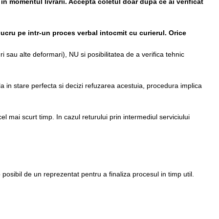
 in momentul livrarii. Accepta coletul doar dupa ce ai verificat
lucru pe intr-un proces verbal intocmit cu curierul.
Orice
i sau alte deformari), NU si posibilitatea de a verifica tehnic
la in stare perfecta si decizi refuzarea acestuia, procedura implica
el mai scurt timp. In cazul returului prin intermediul serviciului
p posibil de un reprezentat pentru a finaliza procesul in timp util.