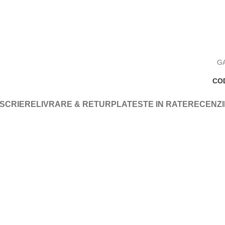
GA
CO
SCRIERE
LIVRARE & RETUR
PLATESTE IN RATE
RECENZII 