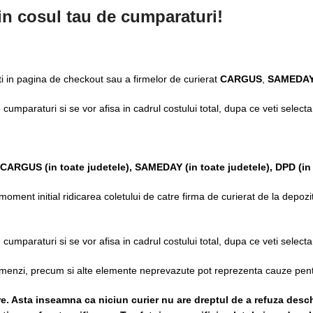
 in cosul tau de cumparaturi!
ti in pagina de checkout sau a firmelor de curierat
CARGUS
,
SAMEDAY
de cumparaturi si se vor afisa in cadrul costului total, dupa ce veti selec
CARGUS
(in toate judetele),
SAMEDAY (in toate judetele), DPD (in 
ment initial ridicarea coletului de catre firma de curierat de la depozitu
de cumparaturi si se vor afisa in cadrul costului total, dupa ce veti selec
 comenzi, precum si alte elemente neprevazute pot reprezenta cauze pent
re. Asta inseamna ca niciun curier nu are dreptul de a refuza desch