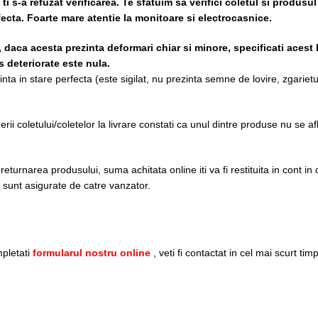
i s-a refuzat verificarea.
Te sfatuim sa verifici coletul si produsul
rfecta. Foarte mare atentie la monitoare si electrocasnice.
, daca acesta prezinta deformari chiar si minore, specificati acest 
 deteriorate este nula.
ta in stare perfecta (este sigilat, nu prezinta semne de lovire, zgarietur
i coletului/coletelor la livrare constati ca unul dintre produse nu se af
turnarea produsului, suma achitata online iti va fi restituita in cont in c
re sunt asigurate de catre vanzator.
pletati
formularul nostru online
, veti fi contactat in cel mai scurt tim