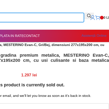
0
L
Asistență Online
PLATA IN RATE
CONTACT
ca, MESTERINO Evan-C, Gri/Bej, dimensiuni 277x195x200 cm, cu
gradina premium metalica, MESTERINO Evan-C,
77x195x200 cm, cu usi culisante si baza metalica
1.297
lei
s product is currently sold out.
 email, and we'll let you know as soon as it's back in stock.