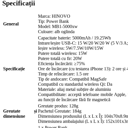
Specificații
Marca: HINOVO
Tip: Power Bank
General
Model: MB1-5000xw
Culoare: alb oglinda
Capacitate baterie: 5000mAh / 19.25Wh
Intrare/ieșire USB-C: 15 W/20 W/20 W (5 V/3 A;
Ieșire wireless: 5W/7.5W/10W/15W
Putere totală wireless: 15W
Putere totală cu fir: 20W
Eficiența încărcării: ≥75%
Specificație
Ore de încărcare (cu testarea iPhone 13): 2 ore și 4
Timp de reîncărcare: 1.5 ore
Tip de andocare: Compatibil MagSafe
Compatibil cu standardul wireless Qi: Da
Materiale: aliaj metal subțire de aluminiu
Compatibilitate: acceptă telefoane mobile Apple, 
au funcții de încărcare fără fir magnetică
Greutate produs: 128g
Greutate și
Pachetul Greutate: 184g
dimensiune
Dimensiunea produsului (L x L x Î): 104x70x8.
Dimensiunea ambalajului (L x L x Î): 152x101x
1 x Power Bank