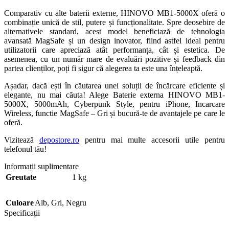
Comparativ cu alte baterii externe, HINOVO MB1-5000X oferă o
combinație unică de stil, putere și funcționalitate. Spre deosebire de
alternativele standard, acest model beneficiază de tehnologia
avansată MagSafe și un design inovator, fiind astfel ideal pentru
utilizatorii care apreciază atât performanța, cât și estetica. De
asemenea, cu un număr mare de evaluări pozitive și feedback din
partea clienților, poți fi sigur că alegerea ta este una înțeleaptă.
Așadar, dacă ești în căutarea unei soluții de încărcare eficiente și
elegante, nu mai căuta! Alege Baterie externa HINOVO MB1-
5000X, 5000mAh, Cyberpunk Style, pentru iPhone, Incarcare
Wireless, functie MagSafe – Gri și bucură-te de avantajele pe care le
oferă.
Vizitează
depostore.ro
pentru mai multe accesorii utile pentru
telefonul tău!
Informații suplimentare
Greutate
1 kg
Culoare
Alb
,
Gri
,
Negru
Specificații