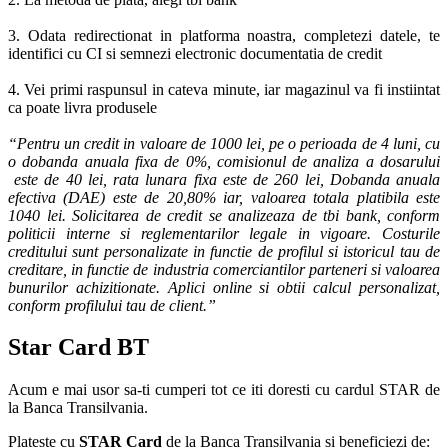
3. Odata redirectionat in platforma noastra, completezi datele, te
identifici cu CI si semnezi electronic documentatia de credit
4. Vei primi raspunsul in cateva minute, iar magazinul va fi instiintat
ca poate livra produsele
“Pentru un credit in valoare de 1000 lei, pe o perioada de 4 luni, cu
o dobanda anuala fixa de 0%, comisionul de analiza a dosarului
este de 40 lei, rata lunara fixa este de 260 lei, Dobanda anuala
efectiva (DAE) este de 20,80% iar, valoarea totala platibila este
1040 lei. Solicitarea de credit se analizeaza de tbi bank, conform
politicii interne si reglementarilor legale in vigoare. Costurile
creditului sunt personalizate in functie de profilul si istoricul tau de
creditare, in functie de industria comerciantilor parteneri si valoarea
bunurilor achizitionate. Aplici online si obtii calcul personalizat,
conform profilului tau de client.”
Star Card BT
Acum e mai usor sa-ti cumperi tot ce iti doresti cu cardul STAR de
la Banca Transilvania.
Plateste cu
STAR Card
de la Banca Transilvania si beneficiezi de: