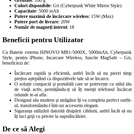
Greutate
: 160 g
Culori disponibile
: Gri (Cyberpunk White Mirror Style)
Capacitate
: 5000 mAh
Putere maximă de încărcare wireless
: 15W (Max)
Putere port de livrare
: 20W
Număr de magneți interni
: 18
Beneficii pentru Utilizator
Cu Baterie externa HINOVO MB1-5000X, 5000mAh, Cyberpunk
Style, pentru iPhone, Incarcare Wireless, functie MagSafe – Gri,
beneficiezi de:
Încărcare rapidă și eficientă, astfel încât să nu pierzi timp
prețios așteptând ca dispozitivele tale să se încarce.
O soluție compactă și portabilă care se potrivește cu stilul tău
de viață activ, permițându-ți să îți menții telefonul încărcat
oriunde te-ai afla.
Designul său modern și atrăgător îți va completa perfect outfit-
ul, transformându-l într-un accesoriu elegant.
Siguranța utilizării datorită disipării căldurii, astfel încât să nu
îți faci griji cu privire la supraîncălzire.
De ce să Alegi