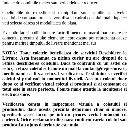
functie de conditiile meteo sau perioadele de reduceri.
Cheltuielile de expeditie si manipulare sunt stabilite la nivelul
cosului de cumparaturi si se vor afisa in cadrul costului total, dupa ce
veti selecta adresa si modalitatea de plata.
Exceptie fac situatiile in care factorii meteo, numarul foarte mare de
comenzi, precum si alte elemente neprevazute pot reprezenta cauze
pentru marirea timpului de livrare mentionat mai sus.
NOTA:
Toate coletele beneficiaza de serviciul Deschidere la
Livrare. Asta inseamna ca niciun curier nu are dreptul de a
refuza deschiderea coletului. Daca te confrunti cu un astfel de
refuz, refuza coletul si trimite un mail la contact@depostore.ro,
mentionand ca ti s-a refuzat verificarea.
Te sfatuim sa verifici
coletul si produsul in momentul livrarii. Accepta coletul doar
dupa ce ai verificat vizual coletul si produsul si ai constatat ca
totul este in stare perfecta. Foarte mare atentie la monitoare si
electrocasnice.
Verificarea consta in inspectarea vizuala a coletului si
produsului, daca acesta prezinta deformari chiar si minore,
specificati acest lucru pe intr-un proces verbal intocmit cu
curierul.
Orice reclamatie ulterioara conform careia coletul sau
produsul au ajuns deteriorate este nula.