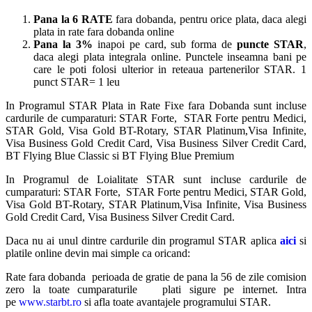
Pana la 6 RATE
fara dobanda, pentru orice plata, daca alegi
plata in rate fara dobanda online
Pana la 3%
inapoi pe card, sub forma de
puncte STAR
,
daca alegi plata integrala online. Punctele inseamna bani pe
care le poti folosi ulterior in reteaua partenerilor STAR. 1
punct STAR= 1 leu
In Programul STAR Plata in Rate Fixe fara Dobanda sunt incluse
cardurile de cumparaturi: STAR Forte, STAR Forte pentru Medici,
STAR Gold, Visa Gold BT-Rotary, STAR Platinum,Visa Infinite,
Visa Business Gold Credit Card, Visa Business Silver Credit Card,
BT Flying Blue Classic si BT Flying Blue Premium
In Programul de Loialitate STAR sunt incluse cardurile de
cumparaturi: STAR Forte, STAR Forte pentru Medici, STAR Gold,
Visa Gold BT-Rotary, STAR Platinum,Visa Infinite, Visa Business
Gold Credit Card, Visa Business Silver Credit Card.
Daca nu ai unul dintre cardurile din programul STAR aplica
aici
si
platile online devin mai simple ca oricand:
Rate fara dobanda perioada de gratie de pana la 56 de zile comision
zero la toate cumparaturile plati sigure pe internet. Intra
pe
www.starbt.ro
si afla toate avantajele programului STAR.