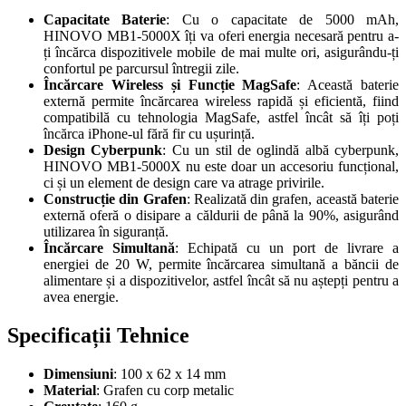
Capacitate Baterie
: Cu o capacitate de 5000 mAh,
HINOVO MB1-5000X îți va oferi energia necesară pentru a-
ți încărca dispozitivele mobile de mai multe ori, asigurându-ți
confortul pe parcursul întregii zile.
Încărcare Wireless și Funcție MagSafe
: Această baterie
externă permite încărcarea wireless rapidă și eficientă, fiind
compatibilă cu tehnologia MagSafe, astfel încât să îți poți
încărca iPhone-ul fără fir cu ușurință.
Design Cyberpunk
: Cu un stil de oglindă albă cyberpunk,
HINOVO MB1-5000X nu este doar un accesoriu funcțional,
ci și un element de design care va atrage privirile.
Construcție din Grafen
: Realizată din grafen, această baterie
externă oferă o disipare a căldurii de până la 90%, asigurând
utilizarea în siguranță.
Încărcare Simultană
: Echipată cu un port de livrare a
energiei de 20 W, permite încărcarea simultană a băncii de
alimentare și a dispozitivelor, astfel încât să nu aștepți pentru a
avea energie.
Specificații Tehnice
Dimensiuni
: 100 x 62 x 14 mm
Material
: Grafen cu corp metalic