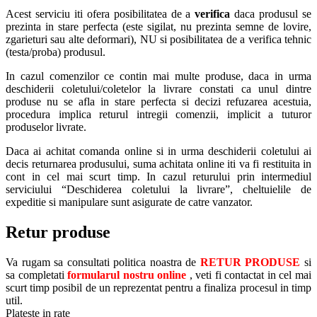
Acest serviciu iti ofera posibilitatea de a
verifica
daca produsul se
prezinta in stare perfecta (este sigilat, nu prezinta semne de lovire,
zgarieturi sau alte deformari), NU si posibilitatea de a verifica tehnic
(testa/proba) produsul.
In cazul comenzilor ce contin mai multe produse, daca in urma
deschiderii coletului/coletelor la livrare constati ca unul dintre
produse nu se afla in stare perfecta si decizi refuzarea acestuia,
procedura implica returul intregii comenzii, implicit a tuturor
produselor livrate.
Daca ai achitat comanda online si in urma deschiderii coletului ai
decis returnarea produsului, suma achitata online iti va fi restituita in
cont in cel mai scurt timp. In cazul returului prin intermediul
serviciului “Deschiderea coletului la livrare”, cheltuielile de
expeditie si manipulare sunt asigurate de catre vanzator.
Retur produse
Va rugam sa consultati politica noastra de
RETUR PRODUSE
si
sa completati
formularul nostru online
, veti fi contactat in cel mai
scurt timp posibil de un reprezentat pentru a finaliza procesul in timp
util.
Plateste in rate