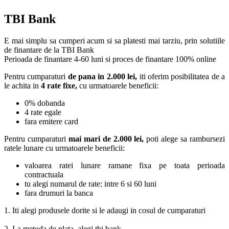
TBI Bank
E mai simplu sa cumperi acum si sa platesti mai tarziu, prin solutiile
de finantare de la TBI Bank
Perioada de finantare
4-60 luni
si proces de finantare 100% online
Pentru cumparaturi
de pana in 2.000 lei,
iti oferim posibilitatea de a
le achita in
4 rate fixe,
cu urmatoarele beneficii:
0% dobanda
4 rate egale
fara emitere card
Pentru cumparaturi
mai mari de 2.000 lei,
poti alege sa rambursezi
ratele lunare cu urmatoarele beneficii:
valoarea ratei lunare ramane fixa pe toata perioada
contractuala
tu alegi numarul de rate: intre 6 si 60 luni
fara drumuri la banca
1. Iti alegi produsele dorite si le adaugi in cosul de cumparaturi
2. La metoda de plata, alegi tbi bank