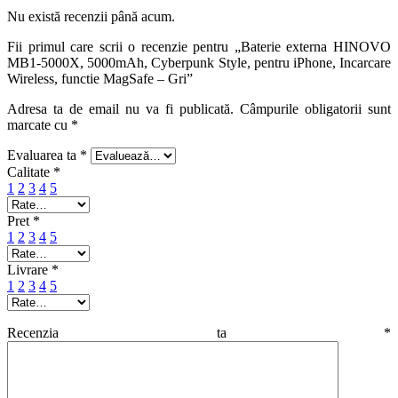
Nu există recenzii până acum.
Fii primul care scrii o recenzie pentru „Baterie externa HINOVO
MB1-5000X, 5000mAh, Cyberpunk Style, pentru iPhone, Incarcare
Wireless, functie MagSafe – Gri”
Adresa ta de email nu va fi publicată.
Câmpurile obligatorii sunt
marcate cu
*
Evaluarea ta
*
Calitate
*
1
2
3
4
5
Pret
*
1
2
3
4
5
Livrare
*
1
2
3
4
5
Recenzia ta
*