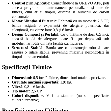
Control prin Aplicație
: Conectându-te la UREVO APP, poți
accesa programe de antrenament personalizate și ținte de
fitness, cum ar fi timpul, distanța și numărul de calorii
consumate.
Motor Silențios și Puternic
: Echipată cu un motor de 2,5 CP,
banda asigură o experiență de alergare puternică, dar
silențioasă, cu viteze între 0,8 și 6 km/h.
Design Compact și Portabil
: Cu o înălțime de doar 6,5 inci,
această bandă de alergare poate fi ușor depozitată sub
mobilier, iar roțile din față facilitează mutarea.
Structură Stabilă
: Banda are o construcție robustă care
asigură o rulare stabilă, prevenind mișcările necontrolate în
timpul antrenamentului.
Specificații Tehnice
Dimensiuni
: 6,5 inci înălțime, dimensiuni totale neprecizate.
Greutate maximă suportată
: 120 kg.
Viteză
: 0,8 – 6 km/h.
Tip motor
: 2,5 CP.
Culori disponibile
: Varianta standard (nu sunt specificate
culori alternative).
Beneficii pentru Utilizator