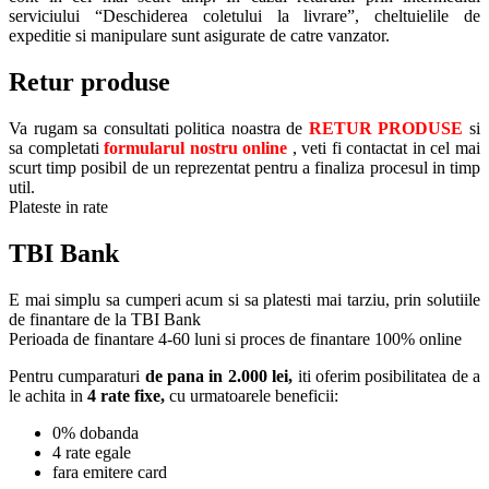
serviciului “Deschiderea coletului la livrare”, cheltuielile de
expeditie si manipulare sunt asigurate de catre vanzator.
Retur produse
Va rugam sa consultati politica noastra de
RETUR PRODUSE
si
sa completati
formularul nostru online
, veti fi contactat in cel mai
scurt timp posibil de un reprezentat pentru a finaliza procesul in timp
util.
Plateste in rate
TBI Bank
E mai simplu sa cumperi acum si sa platesti mai tarziu, prin solutiile
de finantare de la TBI Bank
Perioada de finantare
4-60 luni
si proces de finantare 100% online
Pentru cumparaturi
de pana in 2.000 lei,
iti oferim posibilitatea de a
le achita in
4 rate fixe,
cu urmatoarele beneficii:
0% dobanda
4 rate egale
fara emitere card