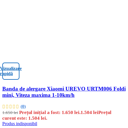
Vizualizare
rapidă
Banda de alergare Xiaomi UREVO URTM006 Foldi
mini, Viteza maxima 1-10km/h
(0)
Prețul inițial a fost: 1.650 lei.
1.504
lei
Prețul
1.650
lei
curent este: 1.504 lei.
Produs indisponibil