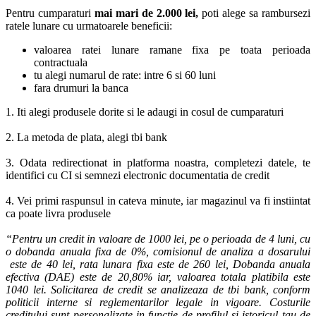
Pentru cumparaturi
mai mari de 2.000 lei,
poti alege sa rambursezi
ratele lunare cu urmatoarele beneficii:
valoarea ratei lunare ramane fixa pe toata perioada
contractuala
tu alegi numarul de rate: intre 6 si 60 luni
fara drumuri la banca
1. Iti alegi produsele dorite si le adaugi in cosul de cumparaturi
2. La metoda de plata, alegi tbi bank
3. Odata redirectionat in platforma noastra, completezi datele, te
identifici cu CI si semnezi electronic documentatia de credit
4. Vei primi raspunsul in cateva minute, iar magazinul va fi instiintat
ca poate livra produsele
“Pentru un credit in valoare de 1000 lei, pe o perioada de 4 luni, cu
o dobanda anuala fixa de 0%, comisionul de analiza a dosarului
este de 40 lei, rata lunara fixa este de 260 lei, Dobanda anuala
efectiva (DAE) este de 20,80% iar, valoarea totala platibila este
1040 lei. Solicitarea de credit se analizeaza de tbi bank, conform
politicii interne si reglementarilor legale in vigoare. Costurile
creditului sunt personalizate in functie de profilul si istoricul tau de