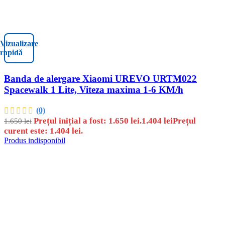
Vizualizare
rapidă
Banda de alergare Xiaomi UREVO URTM022
Spacewalk 1 Lite, Viteza maxima 1-6 KM/h
(0)
Prețul inițial a fost: 1.650 lei.
1.404
lei
Prețul
1.650
lei
curent este: 1.404 lei.
Produs indisponibil