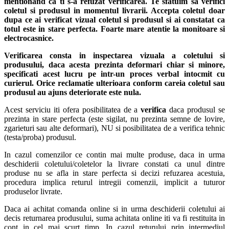
mentionand ca ti s-a refuzat verificarea.
Te sfatuim sa verifici
coletul si produsul in momentul livrarii. Accepta coletul doar
dupa ce ai verificat vizual coletul si produsul si ai constatat ca
totul este in stare perfecta. Foarte mare atentie la monitoare si
electrocasnice.
Verificarea consta in inspectarea vizuala a coletului si
produsului, daca acesta prezinta deformari chiar si minore,
specificati acest lucru pe intr-un proces verbal intocmit cu
curierul.
Orice reclamatie ulterioara conform careia coletul sau
produsul au ajuns deteriorate este nula.
Acest serviciu iti ofera posibilitatea de a
verifica
daca produsul se
prezinta in stare perfecta (este sigilat, nu prezinta semne de lovire,
zgarieturi sau alte deformari), NU si posibilitatea de a verifica tehnic
(testa/proba) produsul.
In cazul comenzilor ce contin mai multe produse, daca in urma
deschiderii coletului/coletelor la livrare constati ca unul dintre
produse nu se afla in stare perfecta si decizi refuzarea acestuia,
procedura implica returul intregii comenzii, implicit a tuturor
produselor livrate.
Daca ai achitat comanda online si in urma deschiderii coletului ai
decis returnarea produsului, suma achitata online iti va fi restituita in
cont in cel mai scurt timp. In cazul returului prin intermediul