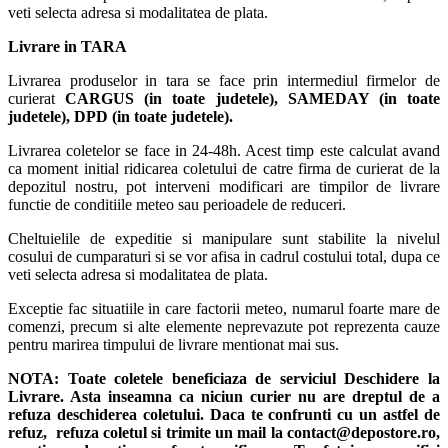
veti selecta adresa si modalitatea de plata.
Livrare in TARA
Livrarea produselor in tara se face prin intermediul firmelor de
curierat
CARGUS
(in toate judetele),
SAMEDAY (in toate
judetele), DPD (in toate judetele)
.
Livrarea coletelor se face in 24-48h. Acest timp este calculat avand
ca moment initial ridicarea coletului de catre firma de curierat de la
depozitul nostru, pot interveni modificari are timpilor de livrare
functie de conditiile meteo sau perioadele de reduceri.
Cheltuielile de expeditie si manipulare sunt stabilite la nivelul
cosului de cumparaturi si se vor afisa in cadrul costului total, dupa ce
veti selecta adresa si modalitatea de plata.
Exceptie fac situatiile in care factorii meteo, numarul foarte mare de
comenzi, precum si alte elemente neprevazute pot reprezenta cauze
pentru marirea timpului de livrare mentionat mai sus.
NOTA:
Toate coletele beneficiaza de serviciul Deschidere la
Livrare. Asta inseamna ca niciun curier nu are dreptul de a
refuza deschiderea coletului. Daca te confrunti cu un astfel de
refuz, refuza coletul si trimite un mail la contact@depostore.ro,