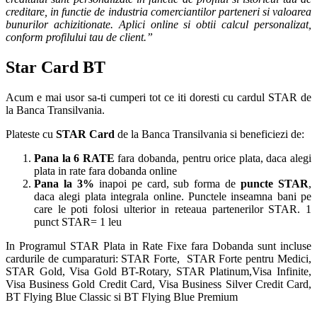
creditare, in functie de industria comerciantilor parteneri si valoarea
bunurilor achizitionate. Aplici online si obtii calcul personalizat,
conform profilului tau de client.”
Star Card BT
Acum e mai usor sa-ti cumperi tot ce iti doresti cu cardul STAR de
la Banca Transilvania.
Plateste cu
STAR Card
de la Banca Transilvania si beneficiezi de:
Pana la 6 RATE
fara dobanda, pentru orice plata, daca alegi
plata in rate fara dobanda online
Pana la 3%
inapoi pe card, sub forma de
puncte STAR
,
daca alegi plata integrala online. Punctele inseamna bani pe
care le poti folosi ulterior in reteaua partenerilor STAR. 1
punct STAR= 1 leu
In Programul STAR Plata in Rate Fixe fara Dobanda sunt incluse
cardurile de cumparaturi: STAR Forte, STAR Forte pentru Medici,
STAR Gold, Visa Gold BT-Rotary, STAR Platinum,Visa Infinite,
Visa Business Gold Credit Card, Visa Business Silver Credit Card,
BT Flying Blue Classic si BT Flying Blue Premium