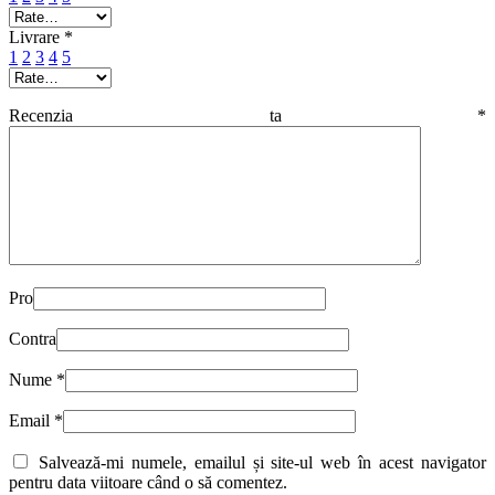
Livrare
*
1
2
3
4
5
Recenzia ta
*
Pro
Contra
Nume
*
Email
*
Salvează-mi numele, emailul și site-ul web în acest navigator
pentru data viitoare când o să comentez.