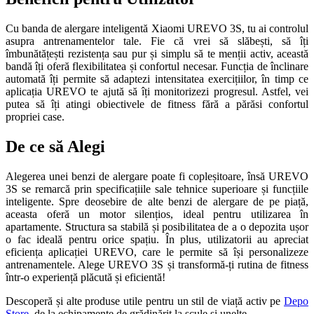
Cu banda de alergare inteligentă Xiaomi UREVO 3S, tu ai controlul
asupra antrenamentelor tale. Fie că vrei să slăbești, să îți
îmbunătățești rezistența sau pur și simplu să te menții activ, această
bandă îți oferă flexibilitatea și confortul necesar. Funcția de înclinare
automată îți permite să adaptezi intensitatea exercițiilor, în timp ce
aplicația UREVO te ajută să îți monitorizezi progresul. Astfel, vei
putea să îți atingi obiectivele de fitness fără a părăsi confortul
propriei case.
De ce să Alegi
Alegerea unei benzi de alergare poate fi copleșitoare, însă UREVO
3S se remarcă prin specificațiile sale tehnice superioare și funcțiile
inteligente. Spre deosebire de alte benzi de alergare de pe piață,
aceasta oferă un motor silențios, ideal pentru utilizarea în
apartamente. Structura sa stabilă și posibilitatea de a o depozita ușor
o fac ideală pentru orice spațiu. În plus, utilizatorii au apreciat
eficiența aplicației UREVO, care le permite să își personalizeze
antrenamentele. Alege UREVO 3S și transformă-ți rutina de fitness
într-o experiență plăcută și eficientă!
Descoperă și alte produse utile pentru un stil de viață activ pe
Depo
Store
, de la echipamente de grădinărit la scule și unelte.