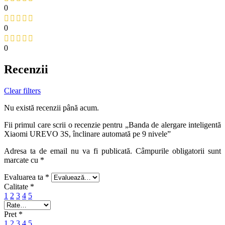
0
0
0
Recenzii
Clear filters
Nu există recenzii până acum.
Fii primul care scrii o recenzie pentru „Banda de alergare inteligentă
Xiaomi UREVO 3S, înclinare automată pe 9 nivele”
Adresa ta de email nu va fi publicată.
Câmpurile obligatorii sunt
marcate cu
*
Evaluarea ta
*
Calitate
*
1
2
3
4
5
Pret
*
1
2
3
4
5