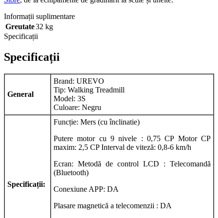
Informații suplimentare
Greutate
32 kg
Specificații
Specificații
Brand: UREVO
Tip: Walking Treadmill
General
Model: 3S
Culoare: Negru
Funcție: Mers (cu înclinatie)
Putere motor cu 9 nivele : 0,75 CP Motor CP
maxim: 2,5 CP Interval de viteză: 0,8-6 km/h
Ecran: Metodă de control LCD : Telecomandă
(Bluetooth)
Specificații:
Conexiune APP: DA
Plasare magnetică a telecomenzii : DA