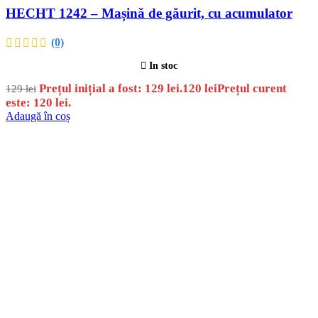
HECHT 1242 – Mașină de găurit, cu acumulator
(0)
In stoc
Prețul inițial a fost: 129 lei.
120
lei
Prețul curent
129
lei
este: 120 lei.
Adaugă în coș