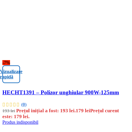
-7%
Vizualizare
rapidă
HECHT1391 – Polizor unghiular 900W-125mm
(0)
Prețul inițial a fost: 193 lei.
179
lei
Prețul curent
193
lei
este: 179 lei.
Produs indisponibil