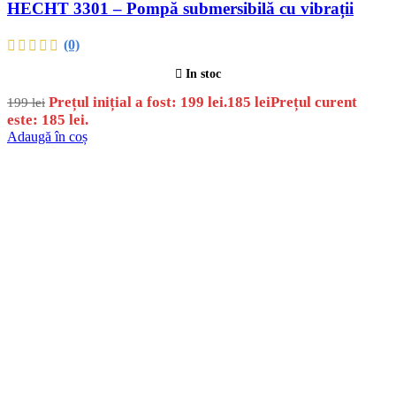
HECHT 3301 – Pompă submersibilă cu vibrații
(0)
In stoc
Prețul inițial a fost: 199 lei.
185
lei
Prețul curent
199
lei
este: 185 lei.
Adaugă în coș