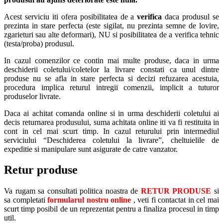
Acest serviciu iti ofera posibilitatea de a
verifica
daca produsul se
prezinta in stare perfecta (este sigilat, nu prezinta semne de lovire,
zgarieturi sau alte deformari), NU si posibilitatea de a verifica tehnic
(testa/proba) produsul.
In cazul comenzilor ce contin mai multe produse, daca in urma
deschiderii coletului/coletelor la livrare constati ca unul dintre
produse nu se afla in stare perfecta si decizi refuzarea acestuia,
procedura implica returul intregii comenzii, implicit a tuturor
produselor livrate.
Daca ai achitat comanda online si in urma deschiderii coletului ai
decis returnarea produsului, suma achitata online iti va fi restituita in
cont in cel mai scurt timp. In cazul returului prin intermediul
serviciului “Deschiderea coletului la livrare”, cheltuielile de
expeditie si manipulare sunt asigurate de catre vanzator.
Retur produse
Va rugam sa consultati politica noastra de
RETUR PRODUSE
si
sa completati
formularul nostru online
, veti fi contactat in cel mai
scurt timp posibil de un reprezentat pentru a finaliza procesul in timp
util.