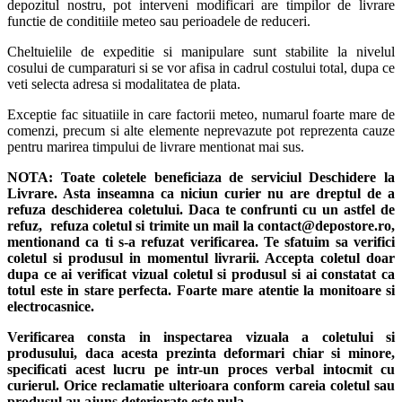
depozitul nostru, pot interveni modificari are timpilor de livrare
functie de conditiile meteo sau perioadele de reduceri.
Cheltuielile de expeditie si manipulare sunt stabilite la nivelul
cosului de cumparaturi si se vor afisa in cadrul costului total, dupa ce
veti selecta adresa si modalitatea de plata.
Exceptie fac situatiile in care factorii meteo, numarul foarte mare de
comenzi, precum si alte elemente neprevazute pot reprezenta cauze
pentru marirea timpului de livrare mentionat mai sus.
NOTA:
Toate coletele beneficiaza de serviciul Deschidere la
Livrare. Asta inseamna ca niciun curier nu are dreptul de a
refuza deschiderea coletului. Daca te confrunti cu un astfel de
refuz, refuza coletul si trimite un mail la contact@depostore.ro,
mentionand ca ti s-a refuzat verificarea.
Te sfatuim sa verifici
coletul si produsul in momentul livrarii. Accepta coletul doar
dupa ce ai verificat vizual coletul si produsul si ai constatat ca
totul este in stare perfecta. Foarte mare atentie la monitoare si
electrocasnice.
Verificarea consta in inspectarea vizuala a coletului si
produsului, daca acesta prezinta deformari chiar si minore,
specificati acest lucru pe intr-un proces verbal intocmit cu
curierul.
Orice reclamatie ulterioara conform careia coletul sau
produsul au ajuns deteriorate este nula.