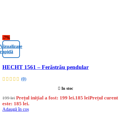
-7%
Vizualizare
rapidă
HECHT 1561 – Ferăstrău pendular
(0)
In stoc
Prețul inițial a fost: 199 lei.
185
lei
Prețul curent
199
lei
este: 185 lei.
Adaugă în coș