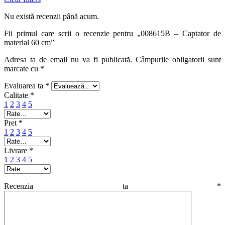
Nu există recenzii până acum.
Fii primul care scrii o recenzie pentru „008615B – Captator de
material 60 cm”
Adresa ta de email nu va fi publicată.
Câmpurile obligatorii sunt
marcate cu
*
Evaluarea ta
*
Calitate
*
1
2
3
4
5
Pret
*
1
2
3
4
5
Livrare
*
1
2
3
4
5
Recenzia ta
*