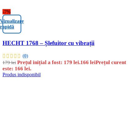
-7%
Vizualizare
rapidă
HECHT 1768 – Șlefuitor cu vibrații
(0)
Prețul inițial a fost: 179 lei.
166
lei
Prețul curent
179
lei
este: 166 lei.
Produs indisponibil