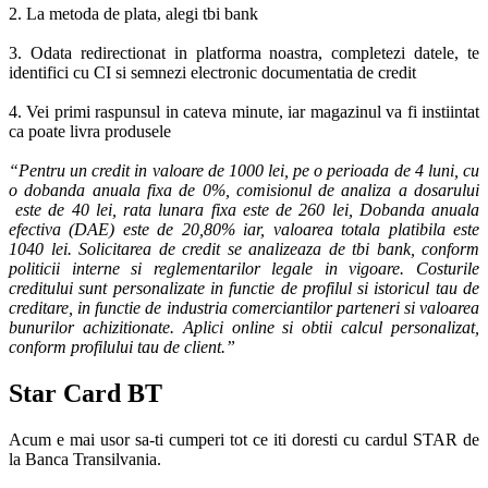
2. La metoda de plata, alegi tbi bank
3. Odata redirectionat in platforma noastra, completezi datele, te
identifici cu CI si semnezi electronic documentatia de credit
4. Vei primi raspunsul in cateva minute, iar magazinul va fi instiintat
ca poate livra produsele
“Pentru un credit in valoare de 1000 lei, pe o perioada de 4 luni, cu
o dobanda anuala fixa de 0%, comisionul de analiza a dosarului
este de 40 lei, rata lunara fixa este de 260 lei, Dobanda anuala
efectiva (DAE) este de 20,80% iar, valoarea totala platibila este
1040 lei. Solicitarea de credit se analizeaza de tbi bank, conform
politicii interne si reglementarilor legale in vigoare. Costurile
creditului sunt personalizate in functie de profilul si istoricul tau de
creditare, in functie de industria comerciantilor parteneri si valoarea
bunurilor achizitionate. Aplici online si obtii calcul personalizat,
conform profilului tau de client.”
Star Card BT
Acum e mai usor sa-ti cumperi tot ce iti doresti cu cardul STAR de
la Banca Transilvania.