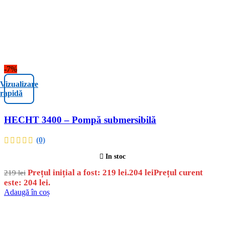
-7%
Vizualizare
rapidă
HECHT 3400 – Pompă submersibilă
(0)
In stoc
Prețul inițial a fost: 219 lei.
204
lei
Prețul curent
219
lei
este: 204 lei.
Adaugă în coș