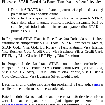
Plateste cu
STAR Card
de la Banca Transilvania si beneficiezi de:
Pana la 6 RATE
fara dobanda, pentru orice plata, daca alegi
plata in rate fara dobanda online
Pana la 3%
inapoi pe card, sub forma de
puncte STAR
,
daca alegi plata integrala online. Punctele inseamna bani pe
care le poti folosi ulterior in reteaua partenerilor STAR. 1
punct STAR= 1 leu
In Programul STAR Plata in Rate Fixe fara Dobanda sunt incluse
cardurile de cumparaturi: STAR Forte, STAR Forte pentru Medici,
STAR Gold, Visa Gold BT-Rotary, STAR Platinum,Visa Infinite,
Visa Business Gold Credit Card, Visa Business Silver Credit Card,
BT Flying Blue Classic si BT Flying Blue Premium
In Programul de Loialitate STAR sunt incluse cardurile de
cumparaturi: STAR Forte, STAR Forte pentru Medici, STAR Gold,
Visa Gold BT-Rotary, STAR Platinum,Visa Infinite, Visa Business
Gold Credit Card, Visa Business Silver Credit Card.
Daca nu ai unul dintre cardurile din programul STAR aplica
aici
si
platile online devin mai simple ca oricand:
Rate fara dobanda perioada de gratie de pana la 56 de zile comision
zero la toate cumparaturile plati sigure pe internet. Intra
pe
www.starbt.ro
si afla toate avantajele programului STAR.