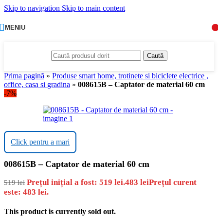
Skip to navigation
Skip to main content
MENIU
Caută
Prima pagină
»
Produse smart home, trotinete si biciclete electrice ,
office, casa si gradina
»
008615B – Captator de material 60 cm
-7%
Click pentru a mari
008615B – Captator de material 60 cm
Prețul inițial a fost: 519 lei.
483
lei
Prețul curent
519
lei
este: 483 lei.
This product is currently sold out.