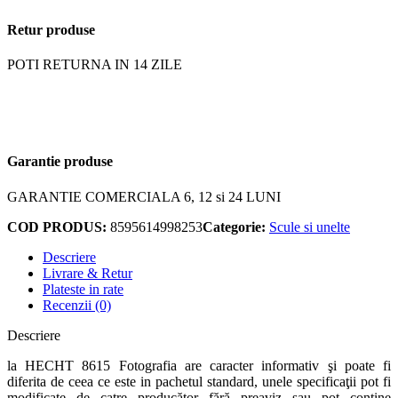
Retur produse
POTI RETURNA IN 14 ZILE
Garantie produse
GARANTIE COMERCIALA 6, 12 si 24 LUNI
COD PRODUS:
8595614998253
Categorie:
Scule si unelte
Descriere
Livrare & Retur
Plateste in rate
Recenzii (0)
Descriere
la HECHT 8615 Fotografia are caracter informativ şi poate fi
diferita de ceea ce este in pachetul standard, unele specificaţii pot fi
modificate de catre producător fără preaviz sau pot conţine