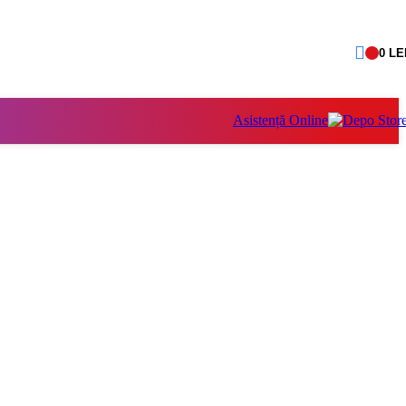
0
LE
Asistență Online