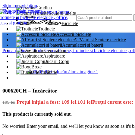
Skip to navigation
-7%
Gradina
Skip to main content
Scule si unelte
Biciclete
Trotinete
Accesorii biciclete
ATV-uri si Scutere electrice
Acumulatori si baterii
Prima pagină
»
Produse smart home, trotinete si biciclete electrice , of
Generatoare
Aspiratoare
Jucarii Copii
Boxe
Bucătărie
000620CH – Încărcător
Prețul inițial a fost: 109 lei.
101
lei
Prețul curent este: 
109
lei
This product is currently sold out.
No worries! Enter your email, and we'll let you know as soon as it's b