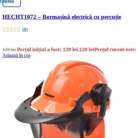
rapidă
HECHT1072 – Bormașină electrică cu percuție
(0)
Prețul inițial a fost: 129 lei.
120
lei
Prețul curent este: 
129
lei
Adaugă în coș