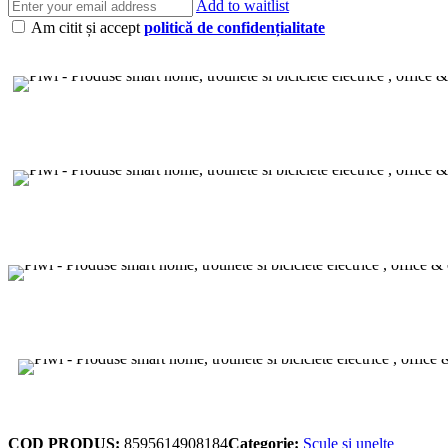
Add to waitlist
Am citit și accept
politică de confidențialitate
COD PRODUS:
8595614908184
Categorie:
Scule si unelte