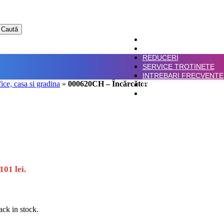
Caută
ACASA
SHOP
REDUCERI
SERVICE TROTINETE
INTREBARI FRECVENTE
fice, casa si gradina
»
000620CH – Încărcător
PLATA IN RATE
CONTACT
101 lei.
ack in stock.