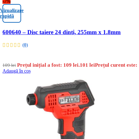
-7%
Vizualizare
rapidă
600640 – Disc taiere 24 dinti, 255mm x 1.8mm
(0)
Prețul inițial a fost: 109 lei.
101
lei
Prețul curent este: 
109
lei
Adaugă în coș