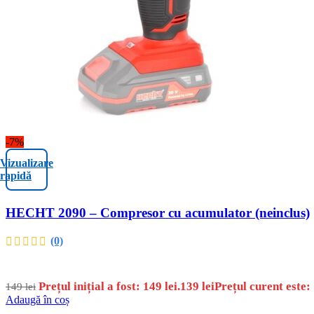
-7%
Vizualizare
rapidă
HECHT 2090 – Compresor cu acumulator (neinclus)
(0)
Prețul inițial a fost: 149 lei.
139
lei
Prețul curent este: 
149
lei
Adaugă în coș