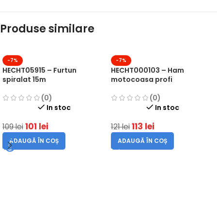
Produse similare
-7%
-7%
HECHT05915 – Furtun
HECHT000103 – Ham
spiralat 15m
motocoasa profi
(0)
(0)
In stoc
In stoc
101
lei
113
lei
109
lei
121
lei
ADAUGĂ ÎN COȘ
ADAUGĂ ÎN COȘ