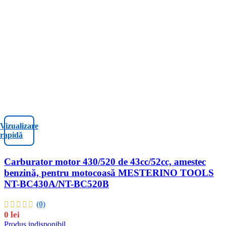
Vizualizare
rapidă
Carburator motor 430/520 de 43cc/52cc, amestec
benzină, pentru motocoasă MESTERINO TOOLS
NT-BC430A/NT-BC520B
(0)
0
lei
Produs indisponibil