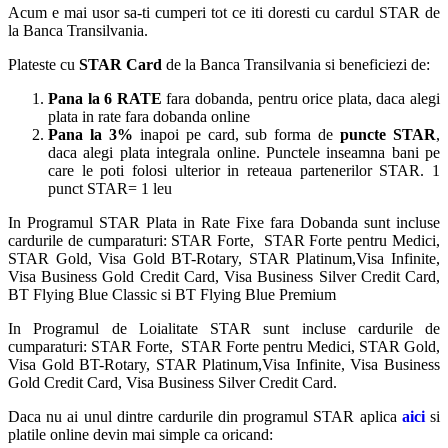
Acum e mai usor sa-ti cumperi tot ce iti doresti cu cardul STAR de
la Banca Transilvania.
Plateste cu
STAR Card
de la Banca Transilvania si beneficiezi de:
Pana la 6 RATE
fara dobanda, pentru orice plata, daca alegi
plata in rate fara dobanda online
Pana la 3%
inapoi pe card, sub forma de
puncte STAR
,
daca alegi plata integrala online. Punctele inseamna bani pe
care le poti folosi ulterior in reteaua partenerilor STAR. 1
punct STAR= 1 leu
In Programul STAR Plata in Rate Fixe fara Dobanda sunt incluse
cardurile de cumparaturi: STAR Forte, STAR Forte pentru Medici,
STAR Gold, Visa Gold BT-Rotary, STAR Platinum,Visa Infinite,
Visa Business Gold Credit Card, Visa Business Silver Credit Card,
BT Flying Blue Classic si BT Flying Blue Premium
In Programul de Loialitate STAR sunt incluse cardurile de
cumparaturi: STAR Forte, STAR Forte pentru Medici, STAR Gold,
Visa Gold BT-Rotary, STAR Platinum,Visa Infinite, Visa Business
Gold Credit Card, Visa Business Silver Credit Card.
Daca nu ai unul dintre cardurile din programul STAR aplica
aici
si
platile online devin mai simple ca oricand: