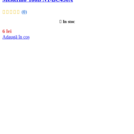
(0)
In stoc
6
lei
Adaugă în coș