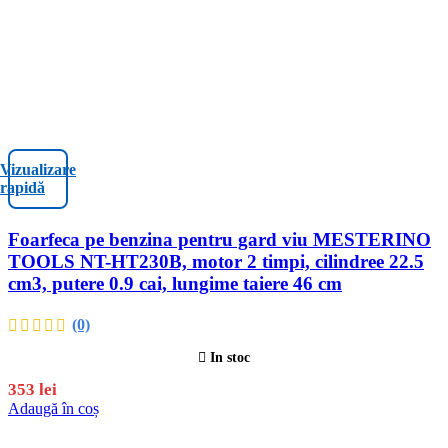
Vizualizare
rapidă
Foarfeca pe benzina pentru gard viu MESTERINO
TOOLS NT-HT230B, motor 2 timpi, cilindree 22.5
cm3, putere 0.9 cai, lungime taiere 46 cm
(0)
In stoc
353
lei
Adaugă în coș