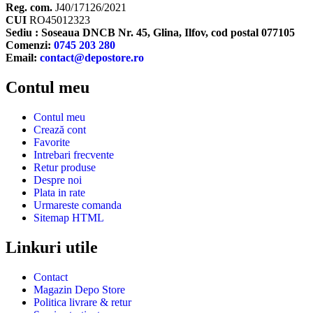
Reg. com.
J40/17126/2021
CUI
RO45012323
Sediu : Soseaua DNCB Nr. 45, Glina, Ilfov, cod postal 077105
Comenzi:
0745 203 280
Email:
contact@depostore.ro
Contul meu
Contul meu
Crează cont
Favorite
Intrebari frecvente
Retur produse
Despre noi
Plata in rate
Urmareste comanda
Sitemap HTML
Linkuri utile
Contact
Magazin Depo Store
Politica livrare & retur