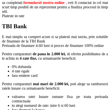
sa completati
formularul nostru online
, veti fi contactat in cel mai
scurt timp posibil de un reprezentat pentru a finaliza procesul in timp
util.
Plateste in rate
TBI Bank
E mai simplu sa cumperi acum si sa platesti mai tarziu, prin solutiile
de finantare de la TBI Bank
Perioada de finantare
4-60 luni
si proces de finantare 100% online
Pentru cumparaturi
de pana in 2.000 lei,
iti oferim posibilitatea de a
le achita in
4 rate fixe,
cu urmatoarele beneficii:
0% dobanda
4 rate egale
fara emitere card
Pentru cumparaturi
mai mari de 2.000 lei,
poti alege sa rambursezi
ratele lunare cu urmatoarele beneficii:
valoarea ratei lunare ramane fixa pe toata perioada
contractuala
tu alegi numarul de rate: intre 6 si 60 luni
fara drumuri la banca