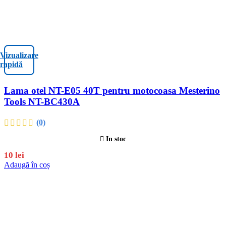
Vizualizare
rapidă
Lama otel NT-E05 40T pentru motocoasa Mesterino
Tools NT-BC430A
(0)
In stoc
10
lei
Adaugă în coș