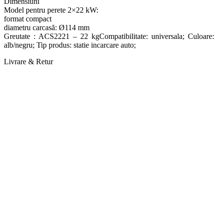
Dimensiuni
Model pentru perete 2×22 kW:
format compact
diametru carcasă: Ø114 mm
Greutate : ACS2221 – 22 kgCompatibilitate: universala; Culoare:
alb/negru; Tip produs: statie incarcare auto;
Livrare & Retur