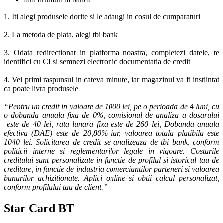
1. Iti alegi produsele dorite si le adaugi in cosul de cumparaturi
2. La metoda de plata, alegi tbi bank
3. Odata redirectionat in platforma noastra, completezi datele, te
identifici cu CI si semnezi electronic documentatia de credit
4. Vei primi raspunsul in cateva minute, iar magazinul va fi instiintat
ca poate livra produsele
“Pentru un credit in valoare de 1000 lei, pe o perioada de 4 luni, cu
o dobanda anuala fixa de 0%, comisionul de analiza a dosarului
este de 40 lei, rata lunara fixa este de 260 lei, Dobanda anuala
efectiva (DAE) este de 20,80% iar, valoarea totala platibila este
1040 lei. Solicitarea de credit se analizeaza de tbi bank, conform
politicii interne si reglementarilor legale in vigoare. Costurile
creditului sunt personalizate in functie de profilul si istoricul tau de
creditare, in functie de industria comerciantilor parteneri si valoarea
bunurilor achizitionate. Aplici online si obtii calcul personalizat,
conform profilului tau de client.”
Star Card BT