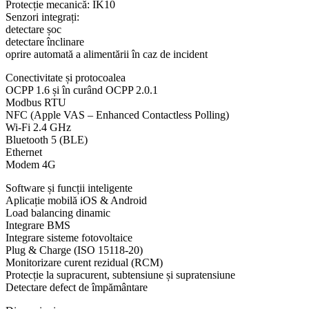
Protecție mecanică: IK10
Senzori integrați:
detectare șoc
detectare înclinare
oprire automată a alimentării în caz de incident
Conectivitate și protocoalea
OCPP 1.6 și în curând OCPP 2.0.1
Modbus RTU
NFC (Apple VAS – Enhanced Contactless Polling)
Wi-Fi 2.4 GHz
Bluetooth 5 (BLE)
Ethernet
Modem 4G
Software și funcții inteligente
Aplicație mobilă iOS & Android
Load balancing dinamic
Integrare BMS
Integrare sisteme fotovoltaice
Plug & Charge (ISO 15118-20)
Monitorizare curent rezidual (RCM)
Protecție la supracurent, subtensiune și supratensiune
Detectare defect de împământare