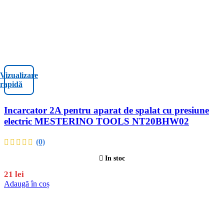
Vizualizare
rapidă
Incarcator 2A pentru aparat de spalat cu presiune
electric MESTERINO TOOLS NT20BHW02
(0)
In stoc
21
lei
Adaugă în coș