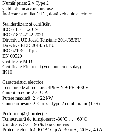
Număr prize: 2 × Type 2
Cablu de încărcare: incluse
Încărcare simultană: Da, două vehicule electrice
Standardizare și certificări
IEC 61851-1:2019
IEC 61851-21-2:2021
Directiva UE Joasă Tensiune 2014/35/EU
Directiva RED 2014/53/EU
IEC 62196 – Tip 2
EN 60529
Certificare MID
Certificare Eichrecht (versiune cu display)
IK10
Caracteristici electrice
Tensiune de alimentare: 3Ph + N + PE, 400 V
Curent maxim: 2 × 32 A
Putere maximă: 2 × 22 kW
Conector ieșire: 2 × priză Type 2 cu obturator (T2S)
Performanță și protecție
Temperatură de funcționare: -30°C … +60°C
Umiditate: 5% – 95%, fără condens
Protecție electrică: RCBO tip A, 30 mA, 50 Hz, 40 A