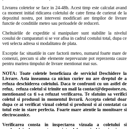
Livrarea coletelor se face in 24-48h. Acest timp este calculat avand
ca moment initial ridicarea coletului de catre firma de curierat de la
depozitul nostru, pot interveni modificari are timpilor de livrare
functie de conditiile meteo sau perioadele de reduceri.
Cheltuielile de expeditie si manipulare sunt stabilite la nivelul
cosului de cumparaturi si se vor afisa in cadrul costului total, dupa ce
veti selecta adresa si modalitatea de plata.
Exceptie fac situatiile in care factorii meteo, numarul foarte mare de
comenzi, precum si alte elemente neprevazute pot reprezenta cauze
pentru marirea timpului de livrare mentionat mai sus.
NOTA:
Toate coletele beneficiaza de serviciul Deschidere la
Livrare. Asta inseamna ca niciun curier nu are dreptul de a
refuza deschiderea coletului. Daca te confrunti cu un astfel de
refuz, refuza coletul si trimite un mail la contact@depostore.ro,
mentionand ca ti s-a refuzat verificarea.
Te sfatuim sa verifici
coletul si produsul in momentul livrarii. Accepta coletul doar
dupa ce ai verificat vizual coletul si produsul si ai constatat ca
totul este in stare perfecta. Foarte mare atentie la monitoare si
electrocasnice.
Verificarea consta in inspectarea vizuala a coletului si