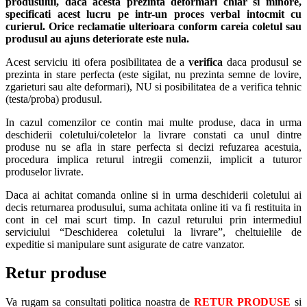
produsului, daca acesta prezinta deformari chiar si minore,
specificati acest lucru pe intr-un proces verbal intocmit cu
curierul.
Orice reclamatie ulterioara conform careia coletul sau
produsul au ajuns deteriorate este nula.
Acest serviciu iti ofera posibilitatea de a
verifica
daca produsul se
prezinta in stare perfecta (este sigilat, nu prezinta semne de lovire,
zgarieturi sau alte deformari), NU si posibilitatea de a verifica tehnic
(testa/proba) produsul.
In cazul comenzilor ce contin mai multe produse, daca in urma
deschiderii coletului/coletelor la livrare constati ca unul dintre
produse nu se afla in stare perfecta si decizi refuzarea acestuia,
procedura implica returul intregii comenzii, implicit a tuturor
produselor livrate.
Daca ai achitat comanda online si in urma deschiderii coletului ai
decis returnarea produsului, suma achitata online iti va fi restituita in
cont in cel mai scurt timp. In cazul returului prin intermediul
serviciului “Deschiderea coletului la livrare”, cheltuielile de
expeditie si manipulare sunt asigurate de catre vanzator.
Retur produse
Va rugam sa consultati politica noastra de
RETUR PRODUSE
si