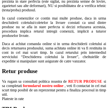
prezinta in stare perfecta (este sigilat, nu prezinta semne de lovire,
zgarieturi sau alte deformari), NU si posibilitatea de a verifica tehnic
(testa/proba) produsul.
In cazul comenzilor ce contin mai multe produse, daca in urma
deschiderii coletului/coletelor la livrare constati ca unul dintre
produse nu se afla in stare perfecta si decizi refuzarea acestuia,
procedura implica returul intregii comenzii, implicit a tuturor
produselor livrate.
Daca ai achitat comanda online si in urma deschiderii coletului ai
decis returnarea produsului, suma achitata online iti va fi restituita in
cont in cel mai scurt timp. In cazul returului prin intermediul
serviciului “Deschiderea coletului la livrare”, cheltuielile de
expeditie si manipulare sunt asigurate de catre vanzator.
Retur produse
Va rugam sa consultati politica noastra de
RETUR PRODUSE
si
sa completati
formularul nostru online
, veti fi contactat in cel mai
scurt timp posibil de un reprezentat pentru a finaliza procesul in timp
util.
Plateste in rate