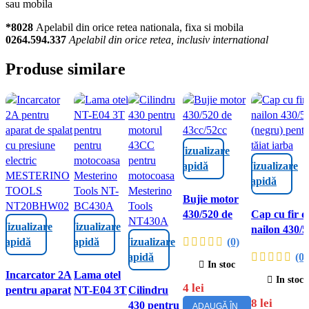
sau mobila
*8028
Apelabil din orice retea nationala, fixa si mobila
0264.594.337
Apelabil din orice retea, inclusiv international
Produse similare
Vizualizare
rapidă
Vizualizare
rapidă
Bujie motor
430/520 de
Cap cu fir d
Vizualizare
Vizualizare
43cc/52cc,
nailon 430/5
rapidă
rapidă
Vizualizare
(0)
pentru
(negru)
rapidă
(0)
motocoasă
pentru tăiat
In stoc
Incarcator 2A
Lama otel
MESTERINO
iarba,
In stoc
4
lei
pentru aparat
NT-E04 3T
Cilindru
TOOLS NT-
material
8
lei
de spalat cu
pentru
430 pentru
BC430A/NT-
nailon pent
ADAUGĂ ÎN