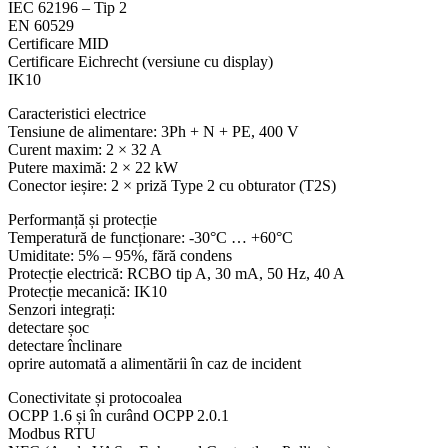
IEC 62196 – Tip 2
EN 60529
Certificare MID
Certificare Eichrecht (versiune cu display)
IK10
Caracteristici electrice
Tensiune de alimentare: 3Ph + N + PE, 400 V
Curent maxim: 2 × 32 A
Putere maximă: 2 × 22 kW
Conector ieșire: 2 × priză Type 2 cu obturator (T2S)
Performanță și protecție
Temperatură de funcționare: -30°C … +60°C
Umiditate: 5% – 95%, fără condens
Protecție electrică: RCBO tip A, 30 mA, 50 Hz, 40 A
Protecție mecanică: IK10
Senzori integrați:
detectare șoc
detectare înclinare
oprire automată a alimentării în caz de incident
Conectivitate și protocoalea
OCPP 1.6 și în curând OCPP 2.0.1
Modbus RTU