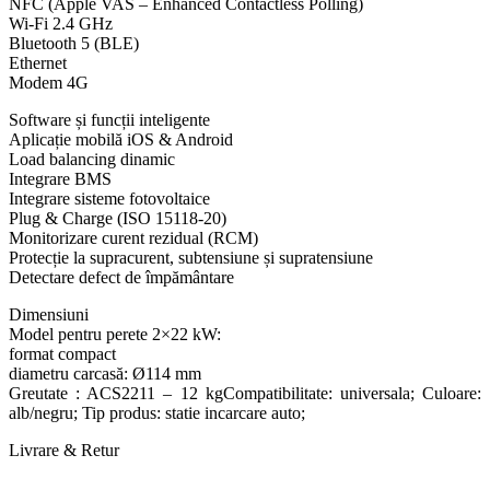
NFC (Apple VAS – Enhanced Contactless Polling)
Wi-Fi 2.4 GHz
Bluetooth 5 (BLE)
Ethernet
Modem 4G
Software și funcții inteligente
Aplicație mobilă iOS & Android
Load balancing dinamic
Integrare BMS
Integrare sisteme fotovoltaice
Plug & Charge (ISO 15118-20)
Monitorizare curent rezidual (RCM)
Protecție la supracurent, subtensiune și supratensiune
Detectare defect de împământare
Dimensiuni
Model pentru perete 2×22 kW:
format compact
diametru carcasă: Ø114 mm
Greutate : ACS2211 – 12 kgCompatibilitate: universala; Culoare:
alb/negru; Tip produs: statie incarcare auto;
Livrare & Retur