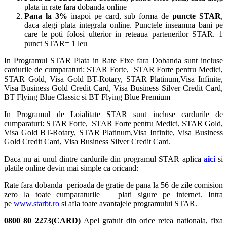
plata in rate fara dobanda online
Pana la 3%
inapoi pe card, sub forma de
puncte STAR
,
daca alegi plata integrala online. Punctele inseamna bani pe
care le poti folosi ulterior in reteaua partenerilor STAR. 1
punct STAR= 1 leu
In Programul STAR Plata in Rate Fixe fara Dobanda sunt incluse
cardurile de cumparaturi: STAR Forte, STAR Forte pentru Medici,
STAR Gold, Visa Gold BT-Rotary, STAR Platinum,Visa Infinite,
Visa Business Gold Credit Card, Visa Business Silver Credit Card,
BT Flying Blue Classic si BT Flying Blue Premium
In Programul de Loialitate STAR sunt incluse cardurile de
cumparaturi: STAR Forte, STAR Forte pentru Medici, STAR Gold,
Visa Gold BT-Rotary, STAR Platinum,Visa Infinite, Visa Business
Gold Credit Card, Visa Business Silver Credit Card.
Daca nu ai unul dintre cardurile din programul STAR aplica
aici
si
platile online devin mai simple ca oricand:
Rate fara dobanda perioada de gratie de pana la 56 de zile comision
zero la toate cumparaturile plati sigure pe internet. Intra
pe
www.starbt.ro
si afla toate avantajele programului STAR.
0800 80 2273(CARD)
Apel gratuit din orice retea nationala, fixa