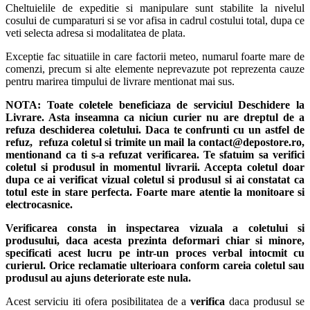
Cheltuielile de expeditie si manipulare sunt stabilite la nivelul
cosului de cumparaturi si se vor afisa in cadrul costului total, dupa ce
veti selecta adresa si modalitatea de plata.
Exceptie fac situatiile in care factorii meteo, numarul foarte mare de
comenzi, precum si alte elemente neprevazute pot reprezenta cauze
pentru marirea timpului de livrare mentionat mai sus.
NOTA:
Toate coletele beneficiaza de serviciul Deschidere la
Livrare. Asta inseamna ca niciun curier nu are dreptul de a
refuza deschiderea coletului. Daca te confrunti cu un astfel de
refuz, refuza coletul si trimite un mail la contact@depostore.ro,
mentionand ca ti s-a refuzat verificarea.
Te sfatuim sa verifici
coletul si produsul in momentul livrarii. Accepta coletul doar
dupa ce ai verificat vizual coletul si produsul si ai constatat ca
totul este in stare perfecta. Foarte mare atentie la monitoare si
electrocasnice.
Verificarea consta in inspectarea vizuala a coletului si
produsului, daca acesta prezinta deformari chiar si minore,
specificati acest lucru pe intr-un proces verbal intocmit cu
curierul.
Orice reclamatie ulterioara conform careia coletul sau
produsul au ajuns deteriorate este nula.
Acest serviciu iti ofera posibilitatea de a
verifica
daca produsul se