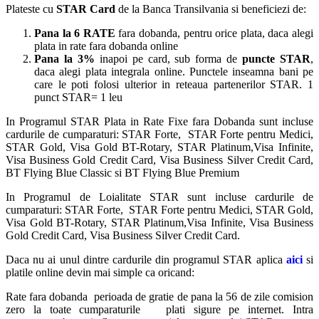
Plateste cu
STAR Card
de la Banca Transilvania si beneficiezi de:
Pana la 6 RATE
fara dobanda, pentru orice plata, daca alegi
plata in rate fara dobanda online
Pana la 3%
inapoi pe card, sub forma de
puncte STAR
,
daca alegi plata integrala online. Punctele inseamna bani pe
care le poti folosi ulterior in reteaua partenerilor STAR. 1
punct STAR= 1 leu
In Programul STAR Plata in Rate Fixe fara Dobanda sunt incluse
cardurile de cumparaturi: STAR Forte, STAR Forte pentru Medici,
STAR Gold, Visa Gold BT-Rotary, STAR Platinum,Visa Infinite,
Visa Business Gold Credit Card, Visa Business Silver Credit Card,
BT Flying Blue Classic si BT Flying Blue Premium
In Programul de Loialitate STAR sunt incluse cardurile de
cumparaturi: STAR Forte, STAR Forte pentru Medici, STAR Gold,
Visa Gold BT-Rotary, STAR Platinum,Visa Infinite, Visa Business
Gold Credit Card, Visa Business Silver Credit Card.
Daca nu ai unul dintre cardurile din programul STAR aplica
aici
si
platile online devin mai simple ca oricand:
Rate fara dobanda perioada de gratie de pana la 56 de zile comision
zero la toate cumparaturile plati sigure pe internet. Intra