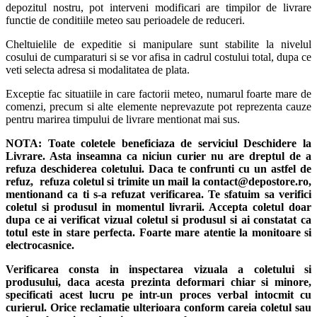
depozitul nostru, pot interveni modificari are timpilor de livrare
functie de conditiile meteo sau perioadele de reduceri.
Cheltuielile de expeditie si manipulare sunt stabilite la nivelul
cosului de cumparaturi si se vor afisa in cadrul costului total, dupa ce
veti selecta adresa si modalitatea de plata.
Exceptie fac situatiile in care factorii meteo, numarul foarte mare de
comenzi, precum si alte elemente neprevazute pot reprezenta cauze
pentru marirea timpului de livrare mentionat mai sus.
NOTA:
Toate coletele beneficiaza de serviciul Deschidere la
Livrare. Asta inseamna ca niciun curier nu are dreptul de a
refuza deschiderea coletului. Daca te confrunti cu un astfel de
refuz, refuza coletul si trimite un mail la contact@depostore.ro,
mentionand ca ti s-a refuzat verificarea.
Te sfatuim sa verifici
coletul si produsul in momentul livrarii. Accepta coletul doar
dupa ce ai verificat vizual coletul si produsul si ai constatat ca
totul este in stare perfecta. Foarte mare atentie la monitoare si
electrocasnice.
Verificarea consta in inspectarea vizuala a coletului si
produsului, daca acesta prezinta deformari chiar si minore,
specificati acest lucru pe intr-un proces verbal intocmit cu
curierul.
Orice reclamatie ulterioara conform careia coletul sau