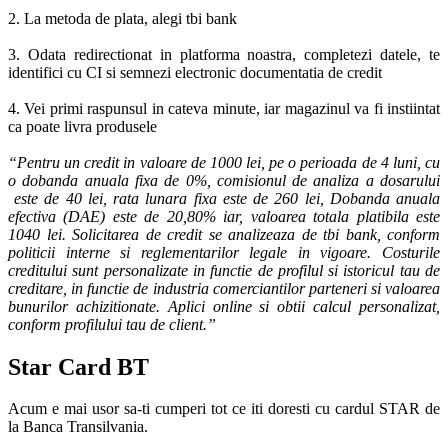
2. La metoda de plata, alegi tbi bank
3. Odata redirectionat in platforma noastra, completezi datele, te
identifici cu CI si semnezi electronic documentatia de credit
4. Vei primi raspunsul in cateva minute, iar magazinul va fi instiintat
ca poate livra produsele
“Pentru un credit in valoare de 1000 lei, pe o perioada de 4 luni, cu
o dobanda anuala fixa de 0%, comisionul de analiza a dosarului
este de 40 lei, rata lunara fixa este de 260 lei, Dobanda anuala
efectiva (DAE) este de 20,80% iar, valoarea totala platibila este
1040 lei. Solicitarea de credit se analizeaza de tbi bank, conform
politicii interne si reglementarilor legale in vigoare. Costurile
creditului sunt personalizate in functie de profilul si istoricul tau de
creditare, in functie de industria comerciantilor parteneri si valoarea
bunurilor achizitionate. Aplici online si obtii calcul personalizat,
conform profilului tau de client.”
Star Card BT
Acum e mai usor sa-ti cumperi tot ce iti doresti cu cardul STAR de
la Banca Transilvania.