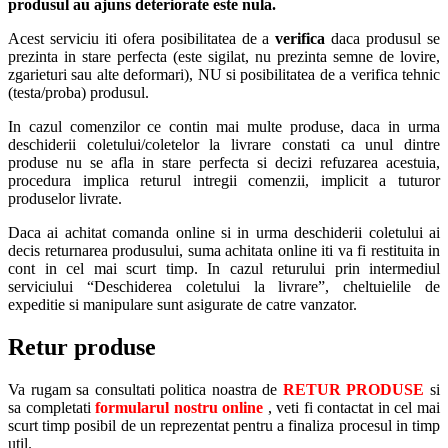
produsul au ajuns deteriorate este nula.
Acest serviciu iti ofera posibilitatea de a
verifica
daca produsul se
prezinta in stare perfecta (este sigilat, nu prezinta semne de lovire,
zgarieturi sau alte deformari), NU si posibilitatea de a verifica tehnic
(testa/proba) produsul.
In cazul comenzilor ce contin mai multe produse, daca in urma
deschiderii coletului/coletelor la livrare constati ca unul dintre
produse nu se afla in stare perfecta si decizi refuzarea acestuia,
procedura implica returul intregii comenzii, implicit a tuturor
produselor livrate.
Daca ai achitat comanda online si in urma deschiderii coletului ai
decis returnarea produsului, suma achitata online iti va fi restituita in
cont in cel mai scurt timp. In cazul returului prin intermediul
serviciului “Deschiderea coletului la livrare”, cheltuielile de
expeditie si manipulare sunt asigurate de catre vanzator.
Retur produse
Va rugam sa consultati politica noastra de
RETUR PRODUSE
si
sa completati
formularul nostru online
, veti fi contactat in cel mai
scurt timp posibil de un reprezentat pentru a finaliza procesul in timp
util.