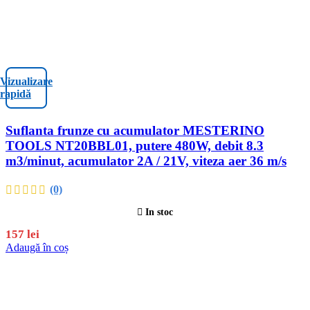
Vizualizare
rapidă
Suflanta frunze cu acumulator MESTERINO
TOOLS NT20BBL01, putere 480W, debit 8.3
m3/minut, acumulator 2A / 21V, viteza aer 36 m/s
(0)
In stoc
157
lei
Adaugă în coș