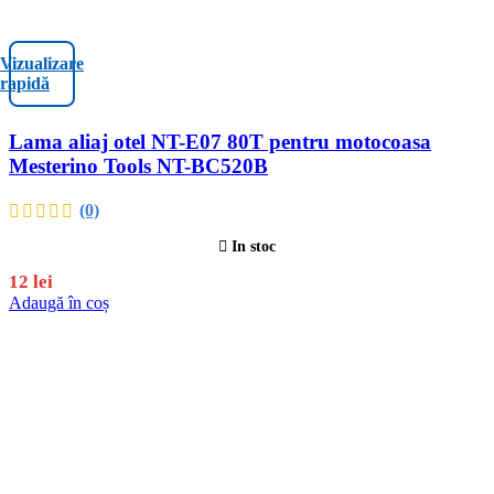
Vizualizare
rapidă
Lama aliaj otel NT-E07 80T pentru motocoasa
Mesterino Tools NT-BC520B
(0)
In stoc
12
lei
Adaugă în coș