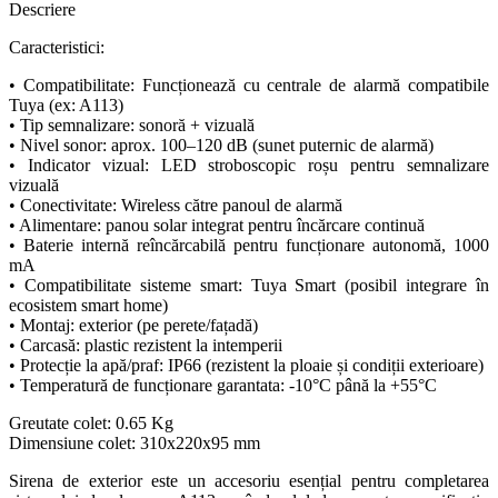
Descriere
Caracteristici:
• Compatibilitate: Funcționează cu centrale de alarmă compatibile
Tuya (ex: A113)
• Tip semnalizare: sonoră + vizuală
• Nivel sonor: aprox. 100–120 dB (sunet puternic de alarmă)
• Indicator vizual: LED stroboscopic roșu pentru semnalizare
vizuală
• Conectivitate: Wireless către panoul de alarmă
• Alimentare: panou solar integrat pentru încărcare continuă
• Baterie internă reîncărcabilă pentru funcționare autonomă, 1000
mA
• Compatibilitate sisteme smart: Tuya Smart (posibil integrare în
ecosistem smart home)
• Montaj: exterior (pe perete/fațadă)
• Carcasă: plastic rezistent la intemperii
• Protecție la apă/praf: IP66 (rezistent la ploaie și condiții exterioare)
• Temperatură de funcționare garantata: -10°C până la +55°C
Greutate colet: 0.65 Kg
Dimensiune colet: 310x220x95 mm
Sirena de exterior este un accesoriu esențial pentru completarea