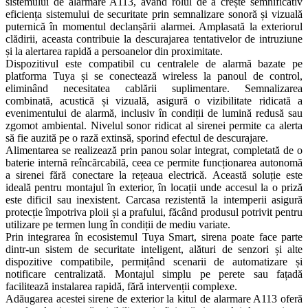
sistemului de alarmare A113, având rolul de a crește semnificativ
eficiența sistemului de securitate prin semnalizare sonoră și vizuală
puternică în momentul declanșării alarmei. Amplasată la exteriorul
clădirii, aceasta contribuie la descurajarea tentativelor de intruziune
și la alertarea rapidă a persoanelor din proximitate.
Dispozitivul este compatibil cu centralele de alarmă bazate pe
platforma Tuya și se conectează wireless la panoul de control,
eliminând necesitatea cablării suplimentare. Semnalizarea
combinată, acustică și vizuală, asigură o vizibilitate ridicată a
evenimentului de alarmă, inclusiv în condiții de lumină redusă sau
zgomot ambiental. Nivelul sonor ridicat al sirenei permite ca alerta
să fie auzită pe o rază extinsă, sporind efectul de descurajare.
Alimentarea se realizează prin panou solar integrat, completată de o
baterie internă reîncărcabilă, ceea ce permite funcționarea autonomă
a sirenei fără conectare la rețeaua electrică. Această soluție este
ideală pentru montajul în exterior, în locații unde accesul la o priză
este dificil sau inexistent. Carcasa rezistentă la intemperii asigură
protecție împotriva ploii și a prafului, făcând produsul potrivit pentru
utilizare pe termen lung în condiții de mediu variate.
Prin integrarea în ecosistemul Tuya Smart, sirena poate face parte
dintr-un sistem de securitate inteligent, alături de senzori și alte
dispozitive compatibile, permițând scenarii de automatizare și
notificare centralizată. Montajul simplu pe perete sau fațadă
facilitează instalarea rapidă, fără intervenții complexe.
Adăugarea acestei sirene de exterior la kitul de alarmare A113 oferă