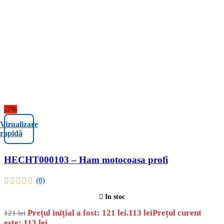
-7%
Vizualizare
rapidă
HECHT000103 – Ham motocoasa profi
(0)
In stoc
Prețul inițial a fost: 121 lei.
113
lei
Prețul curent
121
lei
este: 113 lei.