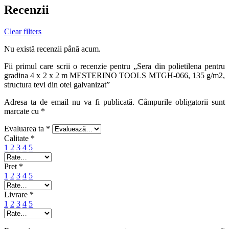
Recenzii
Clear filters
Nu există recenzii până acum.
Fii primul care scrii o recenzie pentru „Sera din polietilena pentru
gradina 4 x 2 x 2 m MESTERINO TOOLS MTGH-066, 135 g/m2,
structura tevi din otel galvanizat”
Adresa ta de email nu va fi publicată.
Câmpurile obligatorii sunt
marcate cu
*
Evaluarea ta
*
Calitate
*
1
2
3
4
5
Pret
*
1
2
3
4
5
Livrare
*
1
2
3
4
5