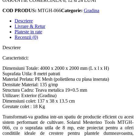
GARANTIE COMERCIALA 6, 12 si 24 LUNI
COD PRODUS:
MTGH-066
Categorie:
Gradina
Descriere
Livrare & Retur
Plateste in rate
Recenzii (0)
Descriere
Caracteristici:
Dimensiuni Totale: 4000 x 2000 x 2000 mm (L x l x H)
Suprafata Utila: 8 metri patrati
Material Prelata: PE Mesh (polietilena cu plasa inserata)
Densitate Material: 135 g/mp
Structura Cadru: Teava metalica 19×0.5 mm
Utilizare: Exterior (Gradina)
Dimensiuni colet: 137 x 38 x 13.5 cm
Greutate colet : 18 Kg
Transformati-va gradina intr-un spatiu de productie eficient cu acest
sistem performant de cultivare. Solarul Mesterino Tools MTGH-
066, cu o suprafata utila de 8 mp, este proiectat pentru a oferi
conditiile ideale de crestere pentru plantele dumneavoastra,