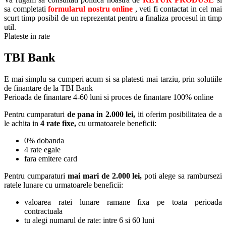
sa completati
formularul nostru online
, veti fi contactat in cel mai
scurt timp posibil de un reprezentat pentru a finaliza procesul in timp
util.
Plateste in rate
TBI Bank
E mai simplu sa cumperi acum si sa platesti mai tarziu, prin solutiile
de finantare de la TBI Bank
Perioada de finantare
4-60 luni
si proces de finantare 100% online
Pentru cumparaturi
de pana in 2.000 lei,
iti oferim posibilitatea de a
le achita in
4 rate fixe,
cu urmatoarele beneficii:
0% dobanda
4 rate egale
fara emitere card
Pentru cumparaturi
mai mari de 2.000 lei,
poti alege sa rambursezi
ratele lunare cu urmatoarele beneficii:
valoarea ratei lunare ramane fixa pe toata perioada
contractuala
tu alegi numarul de rate: intre 6 si 60 luni