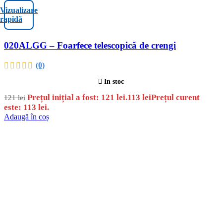
Vizualizare
rapidă
020ALGG – Foarfece telescopică de crengi
(0)
In stoc
Prețul inițial a fost: 121 lei.
113
lei
Prețul curent
121
lei
este: 113 lei.
Adaugă în coș