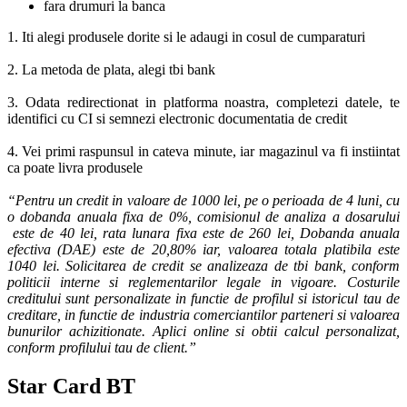
fara drumuri la banca
1. Iti alegi produsele dorite si le adaugi in cosul de cumparaturi
2. La metoda de plata, alegi tbi bank
3. Odata redirectionat in platforma noastra, completezi datele, te
identifici cu CI si semnezi electronic documentatia de credit
4. Vei primi raspunsul in cateva minute, iar magazinul va fi instiintat
ca poate livra produsele
“Pentru un credit in valoare de 1000 lei, pe o perioada de 4 luni, cu
o dobanda anuala fixa de 0%, comisionul de analiza a dosarului
este de 40 lei, rata lunara fixa este de 260 lei, Dobanda anuala
efectiva (DAE) este de 20,80% iar, valoarea totala platibila este
1040 lei. Solicitarea de credit se analizeaza de tbi bank, conform
politicii interne si reglementarilor legale in vigoare. Costurile
creditului sunt personalizate in functie de profilul si istoricul tau de
creditare, in functie de industria comerciantilor parteneri si valoarea
bunurilor achizitionate. Aplici online si obtii calcul personalizat,
conform profilului tau de client.”
Star Card BT