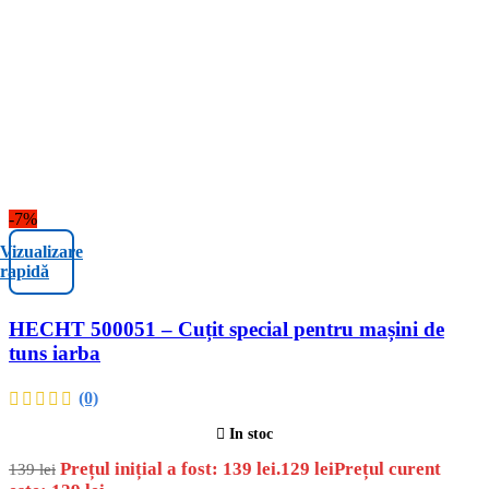
-7%
Vizualizare
rapidă
HECHT 500051 – Cuțit special pentru mașini de
tuns iarba
(0)
In stoc
Prețul inițial a fost: 139 lei.
129
lei
Prețul curent
139
lei