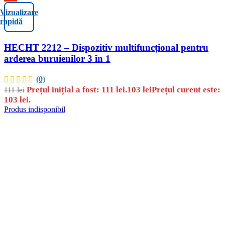
Vizualizare
rapidă
HECHT 2212 – Dispozitiv multifuncțional pentru
arderea buruienilor 3 în 1
(0)
Prețul inițial a fost: 111 lei.
103
lei
Prețul curent este:
111
lei
103 lei.
Produs indisponibil