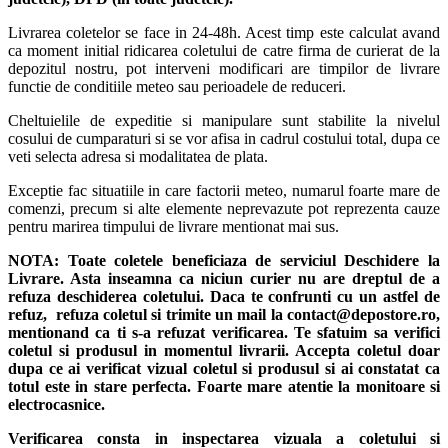
Livrarea coletelor se face in 24-48h. Acest timp este calculat avand
ca moment initial ridicarea coletului de catre firma de curierat de la
depozitul nostru, pot interveni modificari are timpilor de livrare
functie de conditiile meteo sau perioadele de reduceri.
Cheltuielile de expeditie si manipulare sunt stabilite la nivelul
cosului de cumparaturi si se vor afisa in cadrul costului total, dupa ce
veti selecta adresa si modalitatea de plata.
Exceptie fac situatiile in care factorii meteo, numarul foarte mare de
comenzi, precum si alte elemente neprevazute pot reprezenta cauze
pentru marirea timpului de livrare mentionat mai sus.
NOTA:
Toate coletele beneficiaza de serviciul Deschidere la
Livrare. Asta inseamna ca niciun curier nu are dreptul de a
refuza deschiderea coletului. Daca te confrunti cu un astfel de
refuz, refuza coletul si trimite un mail la contact@depostore.ro,
mentionand ca ti s-a refuzat verificarea.
Te sfatuim sa verifici
coletul si produsul in momentul livrarii. Accepta coletul doar
dupa ce ai verificat vizual coletul si produsul si ai constatat ca
totul este in stare perfecta. Foarte mare atentie la monitoare si
electrocasnice.
Verificarea consta in inspectarea vizuala a coletului si