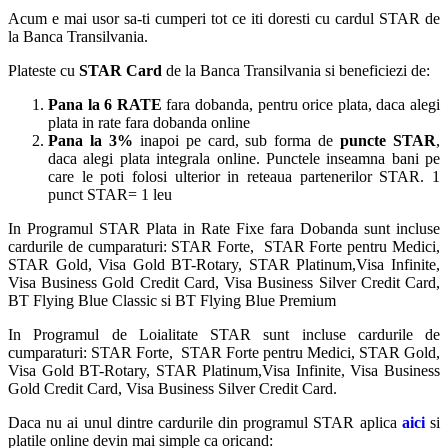
Acum e mai usor sa-ti cumperi tot ce iti doresti cu cardul STAR de
la Banca Transilvania.
Plateste cu
STAR Card
de la Banca Transilvania si beneficiezi de:
Pana la 6 RATE
fara dobanda, pentru orice plata, daca alegi
plata in rate fara dobanda online
Pana la 3%
inapoi pe card, sub forma de
puncte STAR
,
daca alegi plata integrala online. Punctele inseamna bani pe
care le poti folosi ulterior in reteaua partenerilor STAR. 1
punct STAR= 1 leu
In Programul STAR Plata in Rate Fixe fara Dobanda sunt incluse
cardurile de cumparaturi: STAR Forte, STAR Forte pentru Medici,
STAR Gold, Visa Gold BT-Rotary, STAR Platinum,Visa Infinite,
Visa Business Gold Credit Card, Visa Business Silver Credit Card,
BT Flying Blue Classic si BT Flying Blue Premium
In Programul de Loialitate STAR sunt incluse cardurile de
cumparaturi: STAR Forte, STAR Forte pentru Medici, STAR Gold,
Visa Gold BT-Rotary, STAR Platinum,Visa Infinite, Visa Business
Gold Credit Card, Visa Business Silver Credit Card.
Daca nu ai unul dintre cardurile din programul STAR aplica
aici
si
platile online devin mai simple ca oricand: