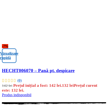
-7%
Vizualizare
rapidă
HECHT006070 – Pană pt. despicare
(0)
Prețul inițial a fost: 142 lei.
132
lei
Prețul curent
142
lei
este: 132 lei.
Produs indisponibil