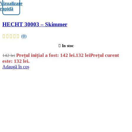
Vizualizare
rapidă
HECHT 30003 – Skimmer
(0)
In stoc
Prețul inițial a fost: 142 lei.
132
lei
Prețul curent
142
lei
este: 132 lei.
Adaugă în coș