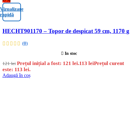
Vizualizare
rapidă
HECHT901170 – Topor de despicat 59 cm, 1170 g
(0)
In stoc
Prețul inițial a fost: 121 lei.
113
lei
Prețul curent
121
lei
este: 113 lei.
Adaugă în coș