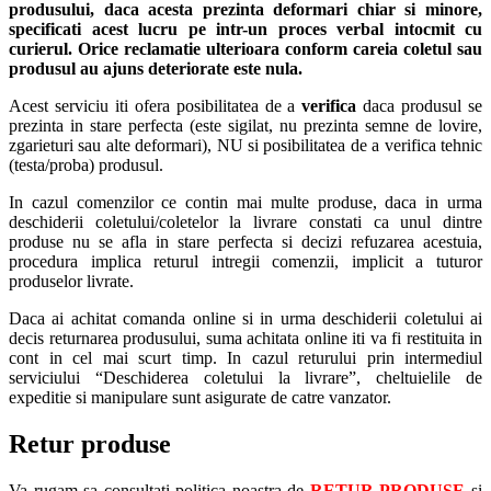
produsului, daca acesta prezinta deformari chiar si minore,
specificati acest lucru pe intr-un proces verbal intocmit cu
curierul.
Orice reclamatie ulterioara conform careia coletul sau
produsul au ajuns deteriorate este nula.
Acest serviciu iti ofera posibilitatea de a
verifica
daca produsul se
prezinta in stare perfecta (este sigilat, nu prezinta semne de lovire,
zgarieturi sau alte deformari), NU si posibilitatea de a verifica tehnic
(testa/proba) produsul.
In cazul comenzilor ce contin mai multe produse, daca in urma
deschiderii coletului/coletelor la livrare constati ca unul dintre
produse nu se afla in stare perfecta si decizi refuzarea acestuia,
procedura implica returul intregii comenzii, implicit a tuturor
produselor livrate.
Daca ai achitat comanda online si in urma deschiderii coletului ai
decis returnarea produsului, suma achitata online iti va fi restituita in
cont in cel mai scurt timp. In cazul returului prin intermediul
serviciului “Deschiderea coletului la livrare”, cheltuielile de
expeditie si manipulare sunt asigurate de catre vanzator.
Retur produse
Va rugam sa consultati politica noastra de
RETUR PRODUSE
si