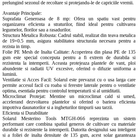
prelungind sezonul de recoltare si protejandu-le de capriciile vremii.
Avantaje Principale:
Suprafata Generoasa de 8 mp: Ofera un spatiu vast pentru
organizarea eficienta a straturilor, fiind ideal pentru cultivarea
legumelor, florilor sau a rasadurilor.
Structura Metalica Robusta: Cadrul stabil, realizat din teava metalica
de 19×0.5 mm, asigura stabilitatea structurala necesara pentru a
rezista in timp.
Folie PE Mesh de Inalta Calitate: Acoperirea din plasa PE de 135
gsm este special conceputa pentru a fi extrem de durabila si
rezistenta la intemperii. Aceasta protejeaza plantele de vant, ploi
abundente si radiatii UV excesive, oferind o difuzie uniforma a
luminii.
Ventilatie si Acces Facil: Solarul este prevazut cu o usa larga care
permite accesul facil cu roaba si ferestre laterale pentru o ventilatie
optima, esentiala pentru controlul temperaturii si al umiditatii.
Microclimat Protejat: Mentine un microclimat cald si umed,
accelerand dezvoltarea plantelor si oferind o bariera eficienta
impotriva daunatorilor si a ingheturilor timpurii sau tarzii.
Eficienta si Durabilitate
Solarul Mesterino Tools MTGH-066 reprezinta un sistem
performant care combina spatiul generos de cultivare cu materiale
durabile si rezistente la intemperii. Datorita designului sau inteligent
si a foliei de inalta densitate de 135 gsm, acest solar garanteaza