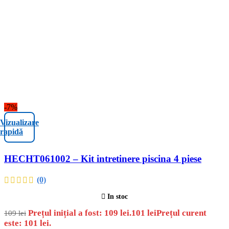
-7%
Vizualizare
rapidă
HECHT061002 – Kit intretinere piscina 4 piese
(0)
In stoc
Prețul inițial a fost: 109 lei.
101
lei
Prețul curent
109
lei
este: 101 lei.