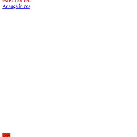
este: 129 lei.
Adaugă în coș
-7%