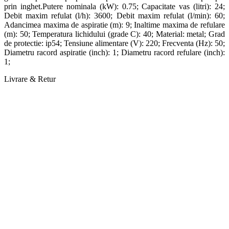
prin inghet.Putere nominala (kW): 0.75; Capacitate vas (litri): 24;
Debit maxim refulat (l/h): 3600; Debit maxim refulat (l/min): 60;
Adancimea maxima de aspiratie (m): 9; Inaltime maxima de refulare
(m): 50; Temperatura lichidului (grade C): 40; Material: metal; Grad
de protectie: ip54; Tensiune alimentare (V): 220; Frecventa (Hz): 50;
Diametru racord aspiratie (inch): 1; Diametru racord refulare (inch):
1;
Livrare & Retur