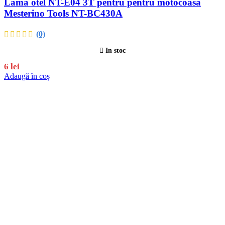
Lama otel NT-E04 3T pentru pentru motocoasa
Mesterino Tools NT-BC430A
(0)
In stoc
6
lei
Adaugă în coș