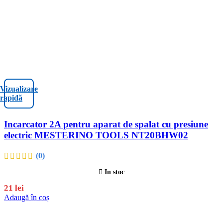
Vizualizare
rapidă
Incarcator 2A pentru aparat de spalat cu presiune
electric MESTERINO TOOLS NT20BHW02
(0)
In stoc
21
lei
Adaugă în coș