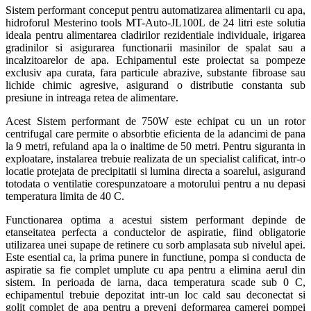
Sistem performant conceput pentru automatizarea alimentarii cu apa,
hidroforul Mesterino tools MT-Auto-JL100L de 24 litri este solutia
ideala pentru alimentarea cladirilor rezidentiale individuale, irigarea
gradinilor si asigurarea functionarii masinilor de spalat sau a
incalzitoarelor de apa. Echipamentul este proiectat sa pompeze
exclusiv apa curata, fara particule abrazive, substante fibroase sau
lichide chimic agresive, asigurand o distributie constanta sub
presiune in intreaga retea de alimentare.
Acest Sistem performant de 750W este echipat cu un un rotor
centrifugal care permite o absorbtie eficienta de la adancimi de pana
la 9 metri, refuland apa la o inaltime de 50 metri. Pentru siguranta in
exploatare, instalarea trebuie realizata de un specialist calificat, intr-o
locatie protejata de precipitatii si lumina directa a soarelui, asigurand
totodata o ventilatie corespunzatoare a motorului pentru a nu depasi
temperatura limita de 40 C.
Functionarea optima a acestui sistem performant depinde de
etanseitatea perfecta a conductelor de aspiratie, fiind obligatorie
utilizarea unei supape de retinere cu sorb amplasata sub nivelul apei.
Este esential ca, la prima punere in functiune, pompa si conducta de
aspiratie sa fie complet umplute cu apa pentru a elimina aerul din
sistem. In perioada de iarna, daca temperatura scade sub 0 C,
echipamentul trebuie depozitat intr-un loc cald sau deconectat si
golit complet de apa pentru a preveni deformarea camerei pompei