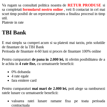
Va rugam sa consultati politica noastra de
RETUR PRODUSE
si
sa completati
formularul nostru online
, veti fi contactat in cel mai
scurt timp posibil de un reprezentat pentru a finaliza procesul in timp
util.
Plateste in rate
TBI Bank
E mai simplu sa cumperi acum si sa platesti mai tarziu, prin solutiile
de finantare de la TBI Bank
Perioada de finantare
4-60 luni
si proces de finantare 100% online
Pentru cumparaturi
de pana in 2.000 lei,
iti oferim posibilitatea de a
le achita in
4 rate fixe,
cu urmatoarele beneficii:
0% dobanda
4 rate egale
fara emitere card
Pentru cumparaturi
mai mari de 2.000 lei,
poti alege sa rambursezi
ratele lunare cu urmatoarele beneficii:
valoarea ratei lunare ramane fixa pe toata perioada
contractuala