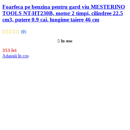
Foarfeca pe benzina pentru gard viu MESTERINO
TOOLS NT-HT230B, motor 2 timpi, cilindree 22.5
cm3, putere 0.9 cai, lungime taiere 46 cm
(0)
In stoc
353
lei
Adaugă în coș