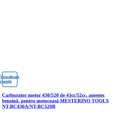
Vizualizare
rapidă
Carburator motor 430/520 de 43cc/52cc, amestec
benzină, pentru motocoasă MESTERINO TOOLS
NT-BC430A/NT-BC520B