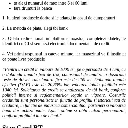
tu alegi numarul de rate: intre 6 si 60 luni
fara drumuri la banca
1. Iti alegi produsele dorite si le adaugi in cosul de cumparaturi
2. La metoda de plata, alegi tbi bank
3. Odata redirectionat in platforma noastra, completezi datele, te
identifici cu CI si semnezi electronic documentatia de credit
4. Vei primi raspunsul in cateva minute, iar magazinul va fi instiintat
ca poate livra produsele
“Pentru un credit in valoare de 1000 lei, pe o perioada de 4 luni, cu
o dobanda anuala fixa de 0%, comisionul de analiza a dosarului
este de 40 lei, rata lunara fixa este de 260 lei, Dobanda anuala
efectiva (DAE) este de 20,80% iar, valoarea totala platibila este
1040 lei. Solicitarea de credit se analizeaza de tbi bank, conform
politicii interne si reglementarilor legale in vigoare. Costurile
creditului sunt personalizate in functie de profilul si istoricul tau de
creditare, in functie de industria comerciantilor parteneri si valoarea
bunurilor achizitionate. Aplici online si obtii calcul personalizat,
conform profilului tau de client.”
Star Card BT