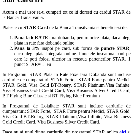
Acum e mai usor sa-ti cumperi tot ce iti doresti cu cardul STAR de
la Banca Transilvania.
Plateste cu
STAR Card
de la Banca Transilvania si beneficiezi de:
Pana la 6 RATE
fara dobanda, pentru orice plata, daca alegi
plata in rate fara dobanda online
Pana la 3%
inapoi pe card, sub forma de
puncte STAR
,
daca alegi plata integrala online. Punctele inseamna bani pe
care le poti folosi ulterior in reteaua partenerilor STAR. 1
punct STAR= 1 leu
In Programul STAR Plata in Rate Fixe fara Dobanda sunt incluse
cardurile de cumparaturi: STAR Forte, STAR Forte pentru Medici,
STAR Gold, Visa Gold BT-Rotary, STAR Platinum,Visa Infinite,
Visa Business Gold Credit Card, Visa Business Silver Credit Card,
BT Flying Blue Classic si BT Flying Blue Premium
In Programul de Loialitate STAR sunt incluse cardurile de
cumparaturi: STAR Forte, STAR Forte pentru Medici, STAR Gold,
Visa Gold BT-Rotary, STAR Platinum,Visa Infinite, Visa Business
Gold Credit Card, Visa Business Silver Credit Card.
Daca nu ai unul dintre cardurile din programul STAR aplica
aici
si