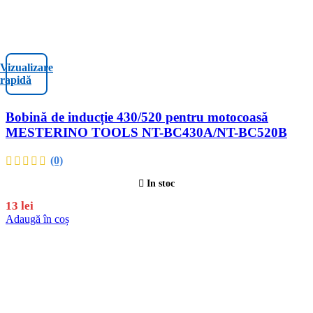
Vizualizare
rapidă
Bobină de inducție 430/520 pentru motocoasă
MESTERINO TOOLS NT-BC430A/NT-BC520B
(0)
In stoc
13
lei
Adaugă în coș