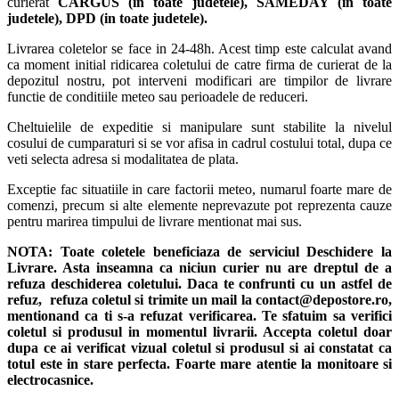
curierat
CARGUS
(in toate judetele),
SAMEDAY (in toate
judetele), DPD (in toate judetele)
.
Livrarea coletelor se face in 24-48h. Acest timp este calculat avand
ca moment initial ridicarea coletului de catre firma de curierat de la
depozitul nostru, pot interveni modificari are timpilor de livrare
functie de conditiile meteo sau perioadele de reduceri.
Cheltuielile de expeditie si manipulare sunt stabilite la nivelul
cosului de cumparaturi si se vor afisa in cadrul costului total, dupa ce
veti selecta adresa si modalitatea de plata.
Exceptie fac situatiile in care factorii meteo, numarul foarte mare de
comenzi, precum si alte elemente neprevazute pot reprezenta cauze
pentru marirea timpului de livrare mentionat mai sus.
NOTA:
Toate coletele beneficiaza de serviciul Deschidere la
Livrare. Asta inseamna ca niciun curier nu are dreptul de a
refuza deschiderea coletului. Daca te confrunti cu un astfel de
refuz, refuza coletul si trimite un mail la contact@depostore.ro,
mentionand ca ti s-a refuzat verificarea.
Te sfatuim sa verifici
coletul si produsul in momentul livrarii. Accepta coletul doar
dupa ce ai verificat vizual coletul si produsul si ai constatat ca
totul este in stare perfecta. Foarte mare atentie la monitoare si
electrocasnice.