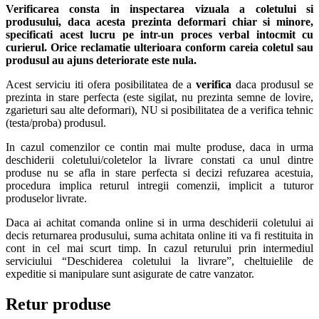
Verificarea consta in inspectarea vizuala a coletului si
produsului, daca acesta prezinta deformari chiar si minore,
specificati acest lucru pe intr-un proces verbal intocmit cu
curierul.
Orice reclamatie ulterioara conform careia coletul sau
produsul au ajuns deteriorate este nula.
Acest serviciu iti ofera posibilitatea de a
verifica
daca produsul se
prezinta in stare perfecta (este sigilat, nu prezinta semne de lovire,
zgarieturi sau alte deformari), NU si posibilitatea de a verifica tehnic
(testa/proba) produsul.
In cazul comenzilor ce contin mai multe produse, daca in urma
deschiderii coletului/coletelor la livrare constati ca unul dintre
produse nu se afla in stare perfecta si decizi refuzarea acestuia,
procedura implica returul intregii comenzii, implicit a tuturor
produselor livrate.
Daca ai achitat comanda online si in urma deschiderii coletului ai
decis returnarea produsului, suma achitata online iti va fi restituita in
cont in cel mai scurt timp. In cazul returului prin intermediul
serviciului “Deschiderea coletului la livrare”, cheltuielile de
expeditie si manipulare sunt asigurate de catre vanzator.
Retur produse