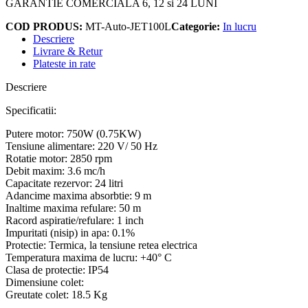
GARANTIE COMERCIALA 6, 12 si 24 LUNI
COD PRODUS:
MT-Auto-JET100L
Categorie:
In lucru
Descriere
Livrare & Retur
Plateste in rate
Descriere
Specificatii:
Putere motor: 750W (0.75KW)
Tensiune alimentare: 220 V/ 50 Hz
Rotatie motor: 2850 rpm
Debit maxim: 3.6 mc/h
Capacitate rezervor: 24 litri
Adancime maxima absorbtie: 9 m
Inaltime maxima refulare: 50 m
Racord aspiratie/refulare: 1 inch
Impuritati (nisip) in apa: 0.1%
Protectie: Termica, la tensiune retea electrica
Temperatura maxima de lucru: +40° C
Clasa de protectie: IP54
Dimensiune colet:
Greutate colet: 18.5 Kg