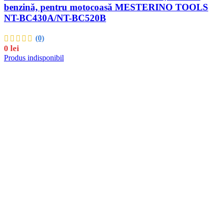
benzină, pentru motocoasă MESTERINO TOOLS
NT-BC430A/NT-BC520B
(0)
0
lei
Produs indisponibil