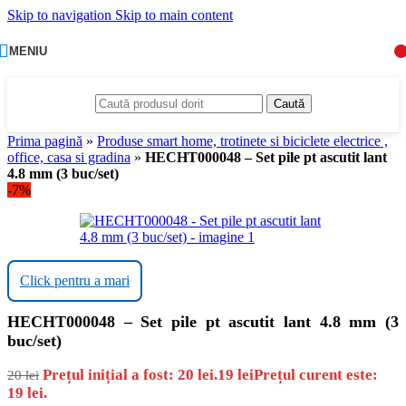
Skip to navigation
Skip to main content
MENIU
Caută
Prima pagină
»
Produse smart home, trotinete si biciclete electrice ,
office, casa si gradina
»
HECHT000048 – Set pile pt ascutit lant
4.8 mm (3 buc/set)
-7%
Click pentru a mari
HECHT000048 – Set pile pt ascutit lant 4.8 mm (3
buc/set)
Prețul inițial a fost: 20 lei.
19
lei
Prețul curent este:
20
lei
19 lei.