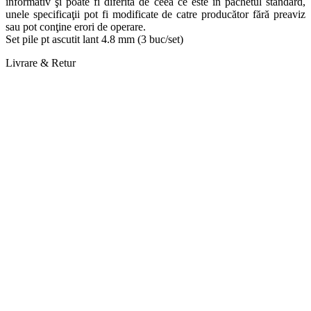
informativ şi poate fi diferita de ceea ce este in pachetul standard,
unele specificaţii pot fi modificate de catre producător fără preaviz
sau pot conţine erori de operare.
Set pile pt ascutit lant 4.8 mm (3 buc/set)
Livrare & Retur