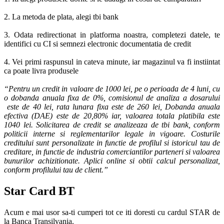
2. La metoda de plata, alegi tbi bank
3. Odata redirectionat in platforma noastra, completezi datele, te
identifici cu CI si semnezi electronic documentatia de credit
4. Vei primi raspunsul in cateva minute, iar magazinul va fi instiintat
ca poate livra produsele
“Pentru un credit in valoare de 1000 lei, pe o perioada de 4 luni, cu
o dobanda anuala fixa de 0%, comisionul de analiza a dosarului
este de 40 lei, rata lunara fixa este de 260 lei, Dobanda anuala
efectiva (DAE) este de 20,80% iar, valoarea totala platibila este
1040 lei. Solicitarea de credit se analizeaza de tbi bank, conform
politicii interne si reglementarilor legale in vigoare. Costurile
creditului sunt personalizate in functie de profilul si istoricul tau de
creditare, in functie de industria comerciantilor parteneri si valoarea
bunurilor achizitionate. Aplici online si obtii calcul personalizat,
conform profilului tau de client.”
Star Card BT
Acum e mai usor sa-ti cumperi tot ce iti doresti cu cardul STAR de
la Banca Transilvania.