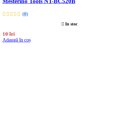
Mesterino Tools NT-BC520B
(0)
In stoc
10
lei
Adaugă în coș