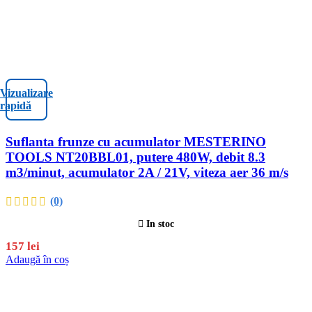
Vizualizare
rapidă
Suflanta frunze cu acumulator MESTERINO
TOOLS NT20BBL01, putere 480W, debit 8.3
m3/minut, acumulator 2A / 21V, viteza aer 36 m/s
(0)
In stoc
157
lei
Adaugă în coș