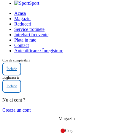
Sport
Acasa
Magazin
Reduceri
Service trotinete
Intrebari frecvente
Plata in rate
Contact
Autentificare / Înregistrare
Coș de cumpărături
Închide
Logheaza-te
Închide
Nu ai cont ?
Creaza un cont
Magazin
Coş