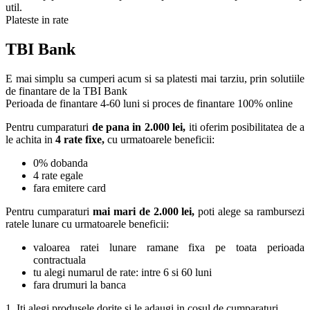
util.
Plateste in rate
TBI Bank
E mai simplu sa cumperi acum si sa platesti mai tarziu, prin solutiile
de finantare de la TBI Bank
Perioada de finantare
4-60 luni
si proces de finantare 100% online
Pentru cumparaturi
de pana in 2.000 lei,
iti oferim posibilitatea de a
le achita in
4 rate fixe,
cu urmatoarele beneficii:
0% dobanda
4 rate egale
fara emitere card
Pentru cumparaturi
mai mari de 2.000 lei,
poti alege sa rambursezi
ratele lunare cu urmatoarele beneficii:
valoarea ratei lunare ramane fixa pe toata perioada
contractuala
tu alegi numarul de rate: intre 6 si 60 luni
fara drumuri la banca
1. Iti alegi produsele dorite si le adaugi in cosul de cumparaturi