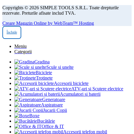
Copyrights © 2026 SIMPLE TOOLS S.R.L. Toate drepturile
rezervate. Preturile afisate includ TVA.
Creare Magazin Online by WebTeam™ Hosting
Închide
Meniu
Categorii
Gradina
Scule si unelte
Biciclete
Trotinete
Accesorii biciclete
ATV-uri si Scutere electrice
Acumulatori si baterii
Generatoare
Aspiratoare
Jucarii Copii
Boxe
Bucătărie
Office & IT
Accesorii telefon mobil