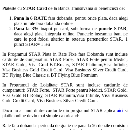
Plateste cu
STAR Card
de la Banca Transilvania si beneficiezi de:
Pana la 6 RATE
fara dobanda, pentru orice plata, daca alegi
plata in rate fara dobanda online
Pana la 3%
inapoi pe card, sub forma de
puncte STAR
,
daca alegi plata integrala online. Punctele inseamna bani pe
care le poti folosi ulterior in reteaua partenerilor STAR. 1
punct STAR= 1 leu
In Programul STAR Plata in Rate Fixe fara Dobanda sunt incluse
cardurile de cumparaturi: STAR Forte, STAR Forte pentru Medici,
STAR Gold, Visa Gold BT-Rotary, STAR Platinum,Visa Infinite,
Visa Business Gold Credit Card, Visa Business Silver Credit Card,
BT Flying Blue Classic si BT Flying Blue Premium
In Programul de Loialitate STAR sunt incluse cardurile de
cumparaturi: STAR Forte, STAR Forte pentru Medici, STAR Gold,
Visa Gold BT-Rotary, STAR Platinum,Visa Infinite, Visa Business
Gold Credit Card, Visa Business Silver Credit Card.
Daca nu ai unul dintre cardurile din programul STAR aplica
aici
si
platile online devin mai simple ca oricand:
Rate fara dobanda perioada de gratie de pana la 56 de zile comision