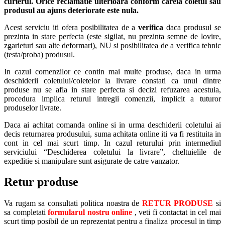
curierul.
Orice reclamatie ulterioara conform careia coletul sau
produsul au ajuns deteriorate este nula.
Acest serviciu iti ofera posibilitatea de a
verifica
daca produsul se
prezinta in stare perfecta (este sigilat, nu prezinta semne de lovire,
zgarieturi sau alte deformari), NU si posibilitatea de a verifica tehnic
(testa/proba) produsul.
In cazul comenzilor ce contin mai multe produse, daca in urma
deschiderii coletului/coletelor la livrare constati ca unul dintre
produse nu se afla in stare perfecta si decizi refuzarea acestuia,
procedura implica returul intregii comenzii, implicit a tuturor
produselor livrate.
Daca ai achitat comanda online si in urma deschiderii coletului ai
decis returnarea produsului, suma achitata online iti va fi restituita in
cont in cel mai scurt timp. In cazul returului prin intermediul
serviciului “Deschiderea coletului la livrare”, cheltuielile de
expeditie si manipulare sunt asigurate de catre vanzator.
Retur produse
Va rugam sa consultati politica noastra de
RETUR PRODUSE
si
sa completati
formularul nostru online
, veti fi contactat in cel mai
scurt timp posibil de un reprezentat pentru a finaliza procesul in timp