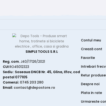
Contul meu
Crează cont
SIMPLE TOOLS S.R.L
Favorite
Reg. com.
J40/17126/2021
Intrebari frec
CUI
RO45012323
Sediu : Soseaua DNCB Nr. 45, Glina, Ilfov, cod
Retur produse
postal 077105
Comenzi:
0745 203 280
Despre noi
Email:
contact@depostore.ro
Plata in rate
Urmareste c