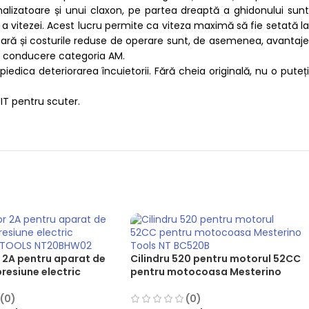
lizatoare și unui claxon, pe partea dreaptă a ghidonului sunt
vitezei​. Acest lucru permite ca viteza maximă să fie setată la
 ușoară și costurile reduse de operare sunt, de asemenea, avantaje
de conducere categoria AM.
ica deteriorarea încuietorii. Fără cheia originală, nu o puteți
IT pentru scuter.
 2A pentru aparat de
Cilindru 520 pentru motorul 52CC
presiune electric
pentru motocoasa Mesterino
O TOOLS NT20BHW02
Tools NT BC520B
(0)
(0)