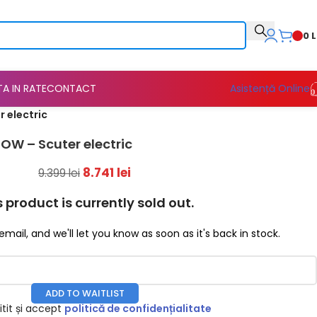
0
L
TA IN RATE
CONTACT
Asistență Online
 electric
W – Scuter electric
8.741
lei
9.399
lei
s product is currently sold out.
email, and we'll let you know as soon as it's back in stock.
ADD TO WAITLIST
tit și accept
politică de confidențialitate