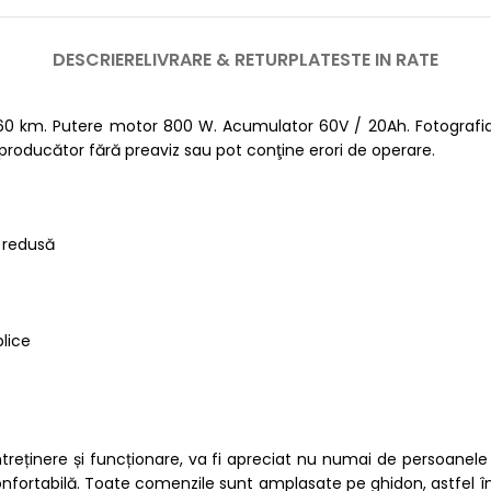
DESCRIERE
LIVRARE & RETUR
PLATESTE IN RATE
 60 km. Putere motor 800 W. Acumulator 60V / 20Ah. Fotografia 
 producător fără preaviz sau pot conţine erori de operare.
e redusă
lice
de întreținere și funcționare, va fi apreciat nu numai de persoane
 confortabilă. Toate comenzile sunt amplasate pe ghidon, astfel î