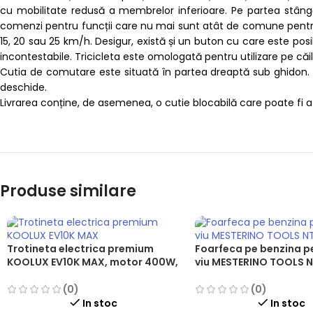
cu mobilitate redusă a membrelor inferioare. Pe partea stângă
comenzi pentru funcții care nu mai sunt atât de comune pentru t
15, 20 sau 25 km/h. Desigur, există și un buton cu care este ​posi
incontestabile. Tricicleta este omologată pentru utilizare pe c
Cutia de comutare este situată în partea dreaptă sub ghidon. Î
deschide.
Livrarea conține, de asemenea, o cutie blocabilă care poate fi at
Produse similare
Trotineta electrica premium
Foarfeca pe benzina p
KOOLUX EV10K MAX, motor 400W,
viu MESTERINO TOOLS 
acumulator 36V si 15.6Ah, viteza
motor 2 timpi, cilindre
maxima 25Km/h, autonomie 60
putere 0.9 cai, lungime
(0)
(0)
km, sarcina maxima 120 Kg
cm
In stoc
In stoc