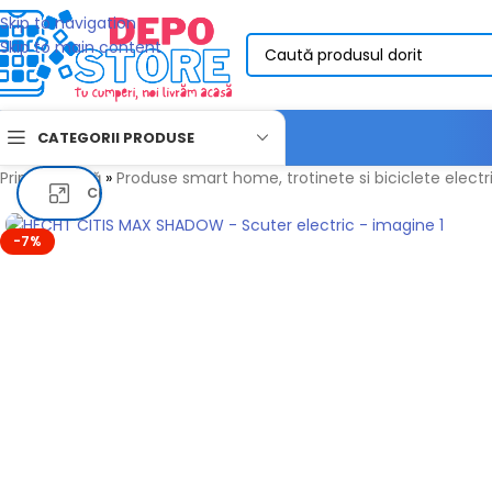
Skip to navigation
Skip to main content
CATEGORII PRODUSE
Prima pagină
»
Produse smart home, trotinete si biciclete electri
Click pentru a mari
-7%