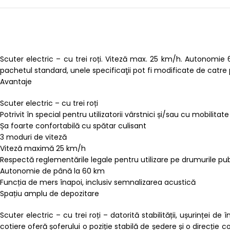
Scuter electric – cu trei roți. Viteză max. 25 km/h. Autonomie
pachetul standard, unele specificaţii pot fi modificate de catre
Avantaje
Scuter electric – cu trei roți
Potrivit în special pentru utilizatorii vârstnici și/sau cu mobilitat
Șa foarte confortabilă cu spătar culisant
3 moduri de viteză
Viteză maximă 25 km/h
Respectă reglementările legale pentru utilizare pe drumurile pub
Autonomie de până la 60 km
Funcția de mers înapoi, inclusiv semnalizarea acustică
Spațiu amplu de depozitare
Scuter electric – cu trei roți – datorită stabilității, ușurinței 
cotiere oferă șoferului o poziție stabilă de ședere și o direcție