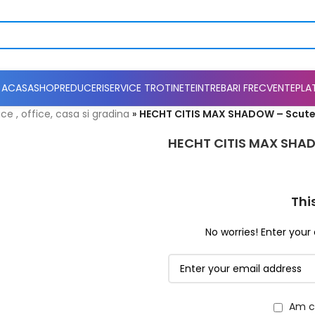
ACASA
SHOP
REDUCERI
SERVICE TROTINETE
INTREBARI FRECVENTE
PLA
ce , office, casa si gradina
»
HECHT CITIS MAX SHADOW – Scuter
HECHT CITIS MAX SHADO
Thi
No worries! Enter your 
Am ci