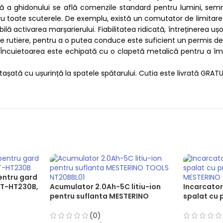
 a ghidonului se află comenzile standard pentru lumini, semna
oate scuterele. De exemplu, există un ​comutator de limitare a 
bilă activarea marșarierului​. Fiabilitatea ridicată, întreținerea
ăile rutiere, pentru a o putea conduce este suficient un permis 
ncuietoarea este echipată cu o clapetă metalică pentru a împied
așată cu ușurință la spatele spătarului. Cutia este livrată GRATU
entru gard
NT-HT230B,
Acumulator 2.0Ah-5C litiu-ion
Incarcator
e 22.5 cm3,
pentru suflanta MESTERINO
spalat cu 
 taiere 46
TOOLS NT20BBL01
MESTERIN
(0)