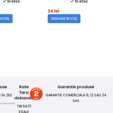
In stoc
In stoc
24
lei
N COȘ
ADAUGĂ ÎN COȘ
duse
Rate
Garantie produse
fara
 14 ZILE
GARANTIE COMERCIALA 6, 12 SAU 24
dobanda
luni
TBI RATE
EGALE