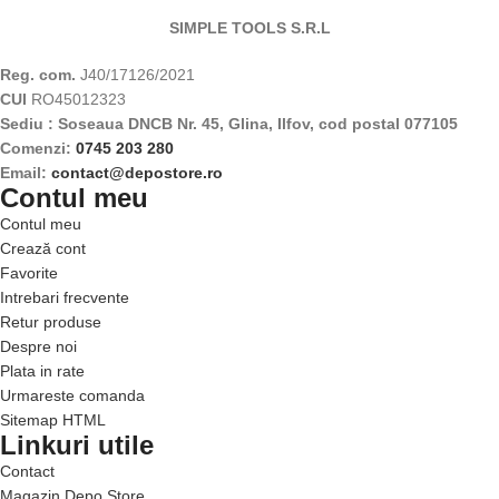
SIMPLE TOOLS S.R.L
Reg. com.
J40/17126/2021
CUI
RO45012323
Sediu : Soseaua DNCB Nr. 45, Glina, Ilfov, cod postal 077105
Comenzi:
0745 203 280
Email:
contact@depostore.ro
Contul meu
Contul meu
Crează cont
Favorite
Intrebari frecvente
Retur produse
Despre noi
Plata in rate
Urmareste comanda
Sitemap HTML
Linkuri utile
Contact
Magazin Depo Store