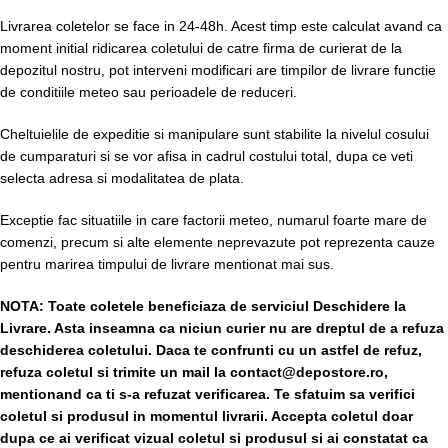
Livrarea coletelor se face in 24-48h. Acest timp este calculat avand ca
moment initial ridicarea coletului de catre firma de curierat de la
depozitul nostru, pot interveni modificari are timpilor de livrare functie
de conditiile meteo sau perioadele de reduceri.
Cheltuielile de expeditie si manipulare sunt stabilite la nivelul cosului
de cumparaturi si se vor afisa in cadrul costului total, dupa ce veti
selecta adresa si modalitatea de plata.
Exceptie fac situatiile in care factorii meteo, numarul foarte mare de
comenzi, precum si alte elemente neprevazute pot reprezenta cauze
pentru marirea timpului de livrare mentionat mai sus.
NOTA:
Toate coletele beneficiaza de serviciul Deschidere la
Livrare. Asta inseamna ca niciun curier nu are dreptul de a refuza
deschiderea coletului. Daca te confrunti cu un astfel de refuz,
refuza coletul si trimite un mail la contact@depostore.ro,
mentionand ca ti s-a refuzat verificarea.
Te sfatuim sa verifici
coletul si produsul in momentul livrarii. Accepta coletul doar
dupa ce ai verificat vizual coletul si produsul si ai constatat ca