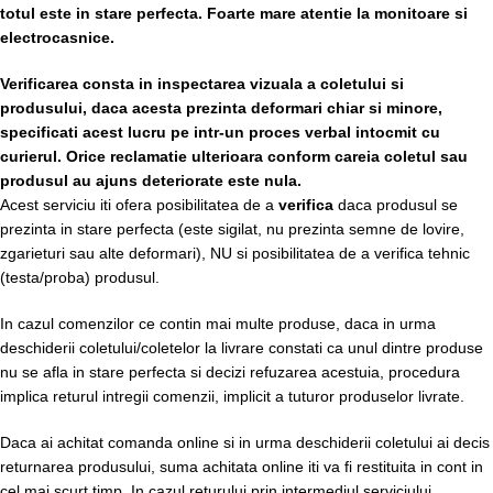
totul este in stare perfecta. Foarte mare atentie la monitoare si
electrocasnice.
Verificarea consta in inspectarea vizuala a coletului si
produsului, daca acesta prezinta deformari chiar si minore,
specificati acest lucru pe intr-un proces verbal intocmit cu
curierul.
Orice reclamatie ulterioara conform careia coletul sau
produsul au ajuns deteriorate este nula.
Acest serviciu iti ofera posibilitatea de a
verifica
daca produsul se
prezinta in stare perfecta (este sigilat, nu prezinta semne de lovire,
zgarieturi sau alte deformari), NU si posibilitatea de a verifica tehnic
(testa/proba) produsul.
In cazul comenzilor ce contin mai multe produse, daca in urma
deschiderii coletului/coletelor la livrare constati ca unul dintre produse
nu se afla in stare perfecta si decizi refuzarea acestuia, procedura
implica returul intregii comenzii, implicit a tuturor produselor livrate.
Daca ai achitat comanda online si in urma deschiderii coletului ai decis
returnarea produsului, suma achitata online iti va fi restituita in cont in
cel mai scurt timp. In cazul returului prin intermediul serviciului