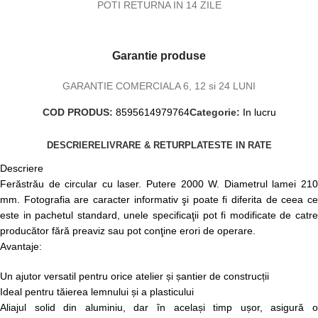
POTI RETURNA IN 14 ZILE
Garantie produse
GARANTIE COMERCIALA 6, 12 si 24 LUNI
COD PRODUS:
8595614979764
Categorie:
In lucru
DESCRIERE
LIVRARE & RETUR
PLATESTE IN RATE
Descriere
Ferăstrău de circular cu laser. Putere 2000 W. Diametrul lamei 210
mm. Fotografia are caracter informativ şi poate fi diferita de ceea ce
este in pachetul standard, unele specificaţii pot fi modificate de catre
producător fără preaviz sau pot conţine erori de operare.
Avantaje:
Un ajutor versatil pentru orice atelier și șantier de construcții
Ideal pentru tăierea lemnului și a plasticului
Aliajul solid din aluminiu, dar în același timp ușor, asigură o