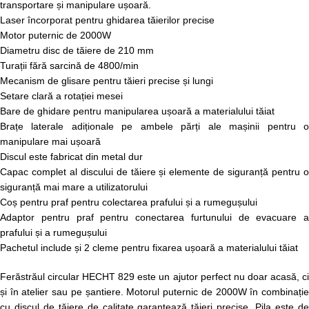
transportare și manipulare ușoară.
Laser încorporat pentru ghidarea tăierilor precise
Motor puternic de 2000W
Diametru disc de tăiere de 210 mm
Turații fără sarcină de 4800/min
Mecanism de glisare pentru tăieri precise și lungi
Setare clară a rotației mesei
Bare de ghidare pentru manipularea ușoară a materialului tăiat
Brațe laterale adiționale pe ambele părți ale mașinii pentru o
manipulare mai ușoară
Discul este fabricat din metal dur
Capac complet al discului de tăiere și elemente de siguranță pentru o
siguranță mai mare a utilizatorului
Coș pentru praf pentru colectarea prafului și a rumegușului
Adaptor pentru praf pentru conectarea furtunului de evacuare a
prafului și a rumegușului
Pachetul include și 2 cleme pentru fixarea ușoară a materialului tăiat
Ferăstrăul circular HECHT 829 este un ajutor perfect nu doar acasă, ci
și în atelier sau pe șantiere. Motorul puternic de 2000W în combinație
cu discul de tăiere de calitate garantează tăieri precise. Pila este de