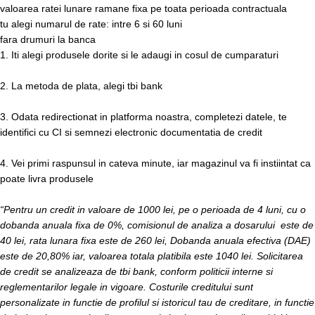
valoarea ratei lunare ramane fixa pe toata perioada contractuala
tu alegi numarul de rate: intre 6 si 60 luni
fara drumuri la banca
1. Iti alegi produsele dorite si le adaugi in cosul de cumparaturi
2. La metoda de plata, alegi tbi bank
3. Odata redirectionat in platforma noastra, completezi datele, te
identifici cu CI si semnezi electronic documentatia de credit
4. Vei primi raspunsul in cateva minute, iar magazinul va fi instiintat ca
poate livra produsele
“Pentru un credit in valoare de 1000 lei, pe o perioada de 4 luni, cu o
dobanda anuala fixa de 0%, comisionul de analiza a dosarului este de
40 lei, rata lunara fixa este de 260 lei, Dobanda anuala efectiva (DAE)
este de 20,80% iar, valoarea totala platibila este 1040 lei. Solicitarea
de credit se analizeaza de tbi bank, conform politicii interne si
reglementarilor legale in vigoare. Costurile creditului sunt
personalizate in functie de profilul si istoricul tau de creditare, in functie