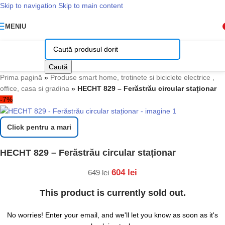
Skip to navigation
Skip to main content
MENIU
Caută
Prima pagină
»
Produse smart home, trotinete si biciclete electrice ,
office, casa si gradina
»
HECHT 829 – Ferăstrău circular staționar
-7%
Click pentru a mari
HECHT 829 – Ferăstrău circular staționar
604
lei
649
lei
This product is currently sold out.
No worries! Enter your email, and we'll let you know as soon as it's