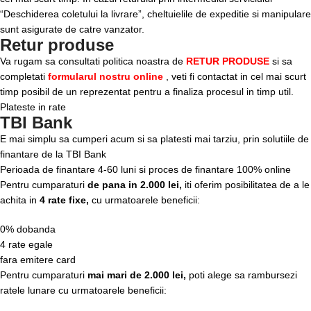
“Deschiderea coletului la livrare”, cheltuielile de expeditie si manipulare
sunt asigurate de catre vanzator.
Retur produse
Va rugam sa consultati politica noastra de
RETUR PRODUSE
si sa
completati
formularul nostru online
, veti fi contactat in cel mai scurt
timp posibil de un reprezentat pentru a finaliza procesul in timp util.
Plateste in rate
TBI Bank
E mai simplu sa cumperi acum si sa platesti mai tarziu, prin solutiile de
finantare de la TBI Bank
Perioada de finantare
4-60 luni
si proces de finantare 100% online
Pentru cumparaturi
de pana in 2.000 lei,
iti oferim posibilitatea de a le
achita in
4 rate fixe,
cu urmatoarele beneficii:
0% dobanda
4 rate egale
fara emitere card
Pentru cumparaturi
mai mari de 2.000 lei,
poti alege sa rambursezi
ratele lunare cu urmatoarele beneficii: