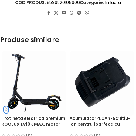
COD PRODUS:
8596520108606
Categorie:
In lucru
Produse similare
Trotineta electrica premium
Acumulator 4.0Ah-5C litiu-
KOOLUX EV10K MAX, motor
ion pentru foarfeca cu
400W, acumulator 36V si
acumulatori MESTERINO
15.6Ah, viteza maxima
TOOLS NT20BHT01