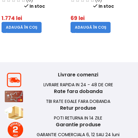
(0)
(0)
25Km/h, autonomie 60 km,
In stoc
In stoc
sarcina maxima 120 Kg
1.774
lei
69
lei
ADAUGĂ ÎN COȘ
ADAUGĂ ÎN COȘ
Livrare comenzi
LIVRARE RAPIDA IN 24 - 48 DE ORE
Rate fara dobanda
TBI RATE EGALE FARA DOBANDA
Retur produse
POTI RETURNA IN 14 ZILE
Garantie produse
GARANTIE COMERCIALA 6, 12 SAU 24 luni