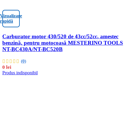
Vizualizare
rapidă
Carburator motor 430/520 de 43cc/52cc, amestec
benzină, pentru motocoasă MESTERINO TOOLS
NT-BC430A/NT-BC520B
(0)
0
lei
Produs indisponibil