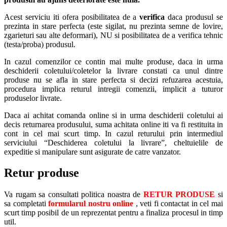
Acest serviciu iti ofera posibilitatea de a
verifica
daca produsul se
prezinta in stare perfecta (este sigilat, nu prezinta semne de lovire,
zgarieturi sau alte deformari), NU si posibilitatea de a verifica tehnic
(testa/proba) produsul.
In cazul comenzilor ce contin mai multe produse, daca in urma
deschiderii coletului/coletelor la livrare constati ca unul dintre
produse nu se afla in stare perfecta si decizi refuzarea acestuia,
procedura implica returul intregii comenzii, implicit a tuturor
produselor livrate.
Daca ai achitat comanda online si in urma deschiderii coletului ai
decis returnarea produsului, suma achitata online iti va fi restituita in
cont in cel mai scurt timp. In cazul returului prin intermediul
serviciului “Deschiderea coletului la livrare”, cheltuielile de
expeditie si manipulare sunt asigurate de catre vanzator.
Retur produse
Va rugam sa consultati politica noastra de
RETUR PRODUSE
si
sa completati
formularul nostru online
, veti fi contactat in cel mai
scurt timp posibil de un reprezentat pentru a finaliza procesul in timp
util.