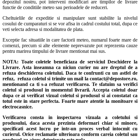
depozitul nostru, pot interveni modificari are timpilor de livrare
functie de conditiile meteo sau perioadele de reduceri.
Cheltuielile de expeditie si manipulare sunt stabilite la nivelul
cosului de cumparaturi si se vor afisa in cadrul costului total, dupa ce
veti selecta adresa si modalitatea de plata.
Exceptie fac situatiile in care factorii meteo, numarul foarte mare de
comenzi, precum si alte elemente neprevazute pot reprezenta cauze
pentru marirea timpului de livrare mentionat mai sus.
NOTA:
Toate coletele beneficiaza de serviciul Deschidere la
Livrare. Asta inseamna ca niciun curier nu are dreptul de a
refuza deschiderea coletului. Daca te confrunti cu un astfel de
refuz, refuza coletul si trimite un mail la contact@depostore.ro,
mentionand ca ti s-a refuzat verificarea.
Te sfatuim sa verifici
coletul si produsul in momentul livrarii. Accepta coletul doar
dupa ce ai verificat vizual coletul si produsul si ai constatat ca
totul este in stare perfecta. Foarte mare atentie la monitoare si
electrocasnice.
Verificarea consta in inspectarea vizuala a coletului si
produsului, daca acesta prezinta deformari chiar si minore,
specificati acest lucru pe intr-un proces verbal intocmit cu
curierul.
Orice reclamatie ulterioara conform careia coletul sau
produsul au ajuns deteriorate este nula.