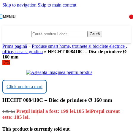
Skip to navigation
Skip to main content
MENIU
Caută
Prima pagină
»
Produse smart home, trotinete si biciclete electrice ,
office, casa si gradina
»
HECHT 008410C – Disc de prindere Ø
160 mm
-7%
Click pentru a mari
HECHT 008410C – Disc de prindere Ø 160 mm
Prețul inițial a fost: 199 lei.
185
lei
Prețul curent
199
lei
este: 185 lei.
This product is currently sold out.