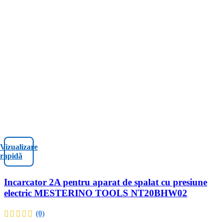
Vizualizare
rapidă
Incarcator 2A pentru aparat de spalat cu presiune
electric MESTERINO TOOLS NT20BHW02
(0)