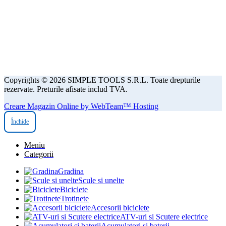
Copyrights © 2026 SIMPLE TOOLS S.R.L. Toate drepturile
rezervate. Preturile afisate includ TVA.
Creare Magazin Online by WebTeam™ Hosting
Închide
Meniu
Categorii
Gradina
Scule si unelte
Biciclete
Trotinete
Accesorii biciclete
ATV-uri si Scutere electrice
Acumulatori si baterii