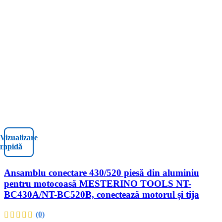
Vizualizare
rapidă
Ansamblu conectare 430/520 piesă din aluminiu
pentru motocoasă MESTERINO TOOLS NT-
BC430A/NT-BC520B, conectează motorul și tija
(0)