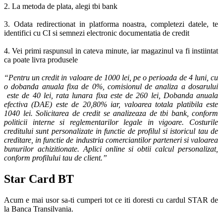
2. La metoda de plata, alegi tbi bank
3. Odata redirectionat in platforma noastra, completezi datele, te
identifici cu CI si semnezi electronic documentatia de credit
4. Vei primi raspunsul in cateva minute, iar magazinul va fi instiintat
ca poate livra produsele
“Pentru un credit in valoare de 1000 lei, pe o perioada de 4 luni, cu
o dobanda anuala fixa de 0%, comisionul de analiza a dosarului
este de 40 lei, rata lunara fixa este de 260 lei, Dobanda anuala
efectiva (DAE) este de 20,80% iar, valoarea totala platibila este
1040 lei. Solicitarea de credit se analizeaza de tbi bank, conform
politicii interne si reglementarilor legale in vigoare. Costurile
creditului sunt personalizate in functie de profilul si istoricul tau de
creditare, in functie de industria comerciantilor parteneri si valoarea
bunurilor achizitionate. Aplici online si obtii calcul personalizat,
conform profilului tau de client.”
Star Card BT
Acum e mai usor sa-ti cumperi tot ce iti doresti cu cardul STAR de
la Banca Transilvania.