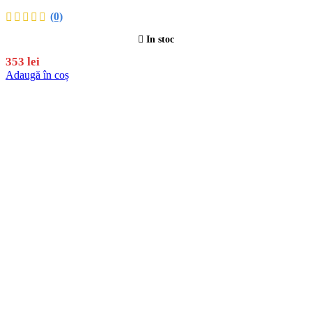
(0)
In stoc
353
lei
Adaugă în coș