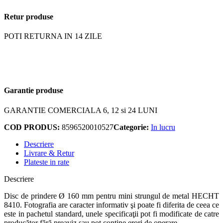
Retur produse
POTI RETURNA IN 14 ZILE
Garantie produse
GARANTIE COMERCIALA 6, 12 si 24 LUNI
COD PRODUS:
8596520010527
Categorie:
In lucru
Descriere
Livrare & Retur
Plateste in rate
Descriere
Disc de prindere Ø 160 mm pentru mini strungul de metal HECHT
8410. Fotografia are caracter informativ şi poate fi diferita de ceea ce
este in pachetul standard, unele specificaţii pot fi modificate de catre
producător fără preaviz sau pot conţine erori de operare.