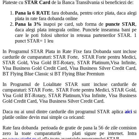
Plateste cu
STAR Card
de la Banca Transilvania si beneficiezi de:
Pana la 6 RATE
fara dobanda, pentru orice plata, daca alegi
plata in rate fara dobanda online
Pana la 3%
inapoi pe card, sub forma de
puncte STAR
,
daca alegi plata integrala online. Punctele inseamna bani pe
care le poti folosi ulterior in reteaua partenerilor STAR. 1
punct STAR= 1 leu
In Programul STAR Plata in Rate Fixe fara Dobanda sunt incluse
cardurile de cumparaturi: STAR Forte, STAR Forte pentru Medici,
STAR Gold, Visa Gold BT-Rotary, STAR Platinum,Visa Infinite,
Visa Business Gold Credit Card, Visa Business Silver Credit Card,
BT Flying Blue Classic si BT Flying Blue Premium
In Programul de Loialitate STAR sunt incluse cardurile de
cumparaturi: STAR Forte, STAR Forte pentru Medici, STAR Gold,
Visa Gold BT-Rotary, STAR Platinum,Visa Infinite, Visa Business
Gold Credit Card, Visa Business Silver Credit Card.
Daca nu ai unul dintre cardurile din programul STAR aplica
aici
si
platile online devin mai simple ca oricand:
Rate fara dobanda perioada de gratie de pana la 56 de zile comision
zero la toate cumparaturile plati sigure pe internet. Intra
pe
www.starbt.ro
si afla toate avantajele programului STAR.